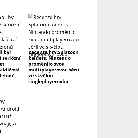
l byl
Recenze hry Splatoon
ž seriózní
Raiders. Nintendo
let
proměnilo svou
k klíčová
multiplayerovou sérii
elefonů
ve skvělou
singleplayerovku
y