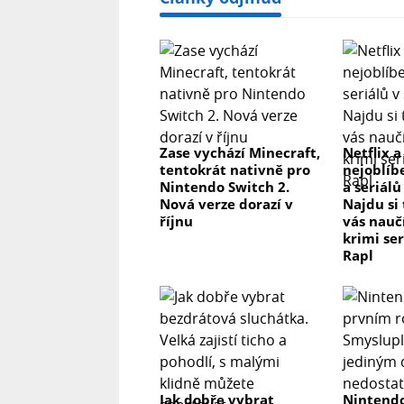
Zase vychází Minecraft,
Netflix a
tentokrát nativně pro
nejoblíb
Nintendo Switch 2.
a seriálů
Nová verze dorazí v
Najdu si
říjnu
vás nau
krimi se
Rapl
Jak dobře vybrat
Nintendo