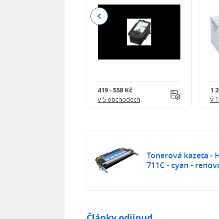
Previous
 - 3 990 Kč
419 - 558 Kč
1 
 obchodech
v 5 obchodech
v 
Tonerová kazeta -
711C - cyan - reno
Články odjinud