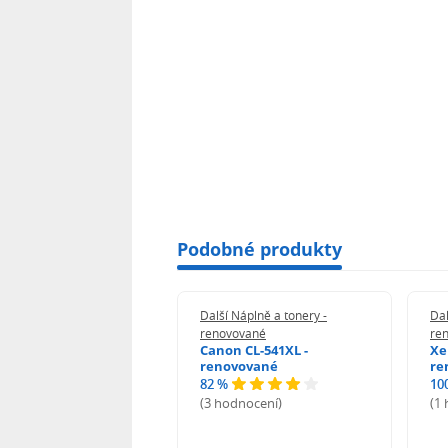
Podobné produkty
 Náplně a tonery -
Další Náplně a tonery -
Dal
vované
renovované
re
n 039H - renovované
Canon CL-541XL -
Xe
renovované
re
82 %
10
odnocení)
(3 hodnocení)
(1