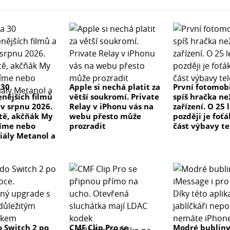
 30
Apple si nechá platit za
První fotomobi
enějších filmů
větší soukromí. Private
spíš hračka ne
 v srpnu 2026.
Relay v iPhonu vás na
zařízení. O 25 
 tě, akčňák My
webu přesto může
později je foťá
číme nebo
prozradit
část výbavy t
riály Metanol a
 Switch 2 po
CMF Clip Pro se
Modré bublin