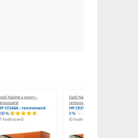
alší Náplně a tonery -
Další Náplně a tonery -
renovované
renovované
HP CF244A - renovované
HP CE312A - renovované
100 %
0 %
(1 hodnocení)
(0 hodnocení)