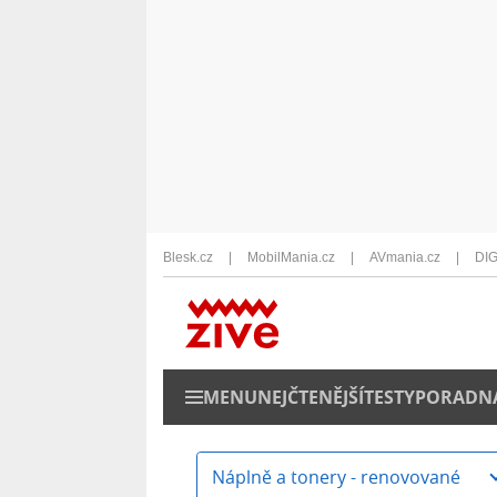
Blesk.cz
MobilMania.cz
AVmania.cz
DIG
MENU
NEJČTENĚJŠÍ
TESTY
PORADN
Náplně a tonery - renovované