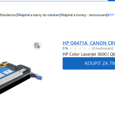
říslušenství
Náplně a barvy do tiskáren
Náplně a tonery - renovované
HP 
HP Q6471A, CANON CRG
0 %
(0 hodnocení)
HP Color LaserJet 3600 ( 
KOUPIT ZA 79