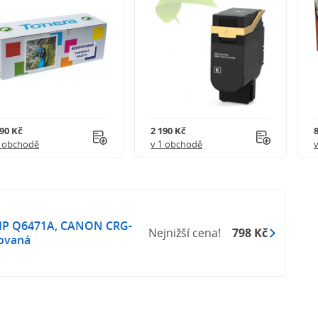
290 Kč
2 190 Kč
1 obchodě
v 1 obchodě
 HP Q6471A, CANON CRG-
Nejnižší cena!
798 Kč
vovaná