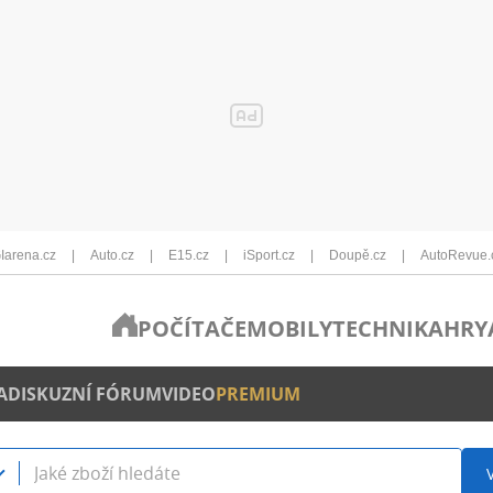
Iarena.cz
Auto.cz
E15.cz
iSport.cz
Doupě.cz
AutoRevue.
POČÍTAČE
MOBILY
TECHNIKA
HRY
A
DISKUZNÍ FÓRUM
VIDEO
PREMIUM