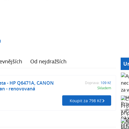
1
evnějších
Od nejdražších
Ur
eta - HP Q6471A, CANON
Doprava:
109 Kč
an - renovovaná
Skladem
Koupit za 798 Kč