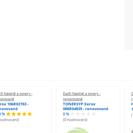
ší Náplně a tonery -
Další Náplně a tonery -
D
novované
renovované
rox 106R02763 -
TONERSYP Xerox
novované
006R04835 - renovované
0 %
0 %
 hodnocení)
(0 hodnocení)