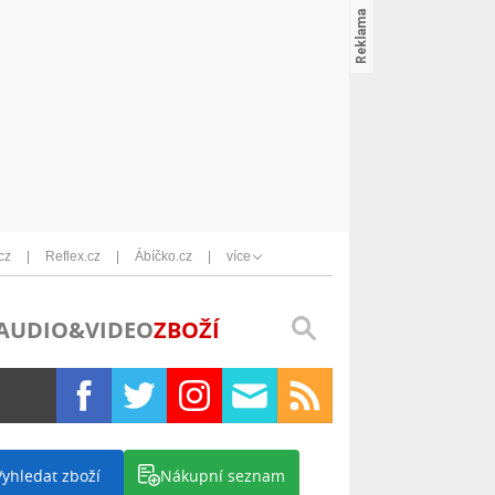
cz
Reflex.cz
Ábíčko.cz
více
AUDIO&VIDEO
ZBOŽÍ
Vyhledat zboží
Nákupní seznam