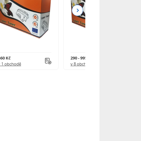
Next
860 Kč
290 - 995 Kč
v 1 obchodě
v 8 obchodech