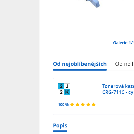
Galerie 1/
Od nejoblíbenějších
Od nejl
Tonerová kaz
CRG-711C - cy
100 %
Popis