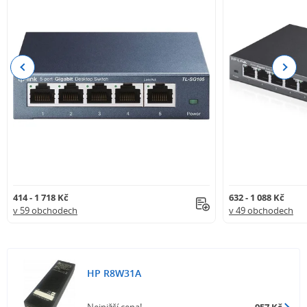
Previous
Next
414 - 1 718 Kč
632 - 1 088 Kč
v 59 obchodech
v 49 obchodech
HP R8W31A
Nejnižší cena!
957 Kč