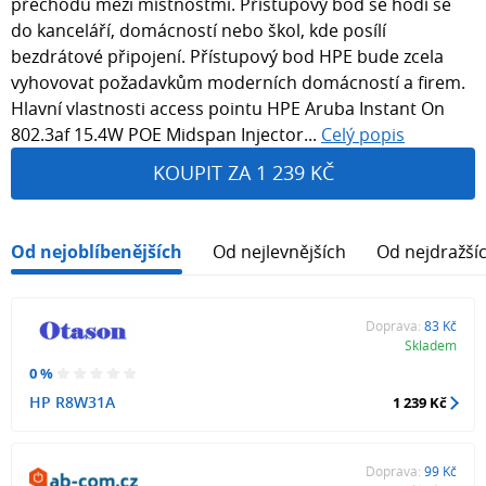
přechodu mezi místnostmi. Přístupový bod se hodí se
do kanceláří, domácností nebo škol, kde posílí
bezdrátové připojení. Přístupový bod HPE bude zcela
vyhovovat požadavkům moderních domácností a firem.
Hlavní vlastnosti access pointu HPE Aruba Instant On
802.3af 15.4W POE Midspan Injector...
Celý popis
KOUPIT ZA 1 239 KČ
Od nejoblíbenějších
Od nejlevnějších
Od nejdražší
Doprava:
83 Kč
Skladem
0 %
HP R8W31A
1 239 Kč
Doprava:
99 Kč