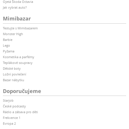
Ojetá Škoda Octavia
Jak vybrat auto?
Mimibazar
Testujte s Mimibazarem
Monster High
Barbie
Lego
Pyžama
Kosmetika a parfémy
Teplákové soupravy
Dětské boty
Ložní povlečení
Bazar nábytku
Doporučujeme
Starjob
České podcasty
Rádio a zábava pro děti
Frekvence 1
Evropa 2