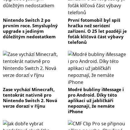
Nintendo Switch 2 po
První fotomobil byl spíš
prvním roce. Smysluplný
hračka než seriózní
upgrade s jediným
zařízení. O 25 let později je
důležitým nedostatkem
foťák klíčová část výbavy
telefonů
Zase vychází Minecraft,
Modré bubliny iMessage i
tentokrát nativně pro
pro Android. Díky této
Nintendo Switch 2. Nová
aplikaci už jablíčkáři
verze dorazí v říjnu
nepoznají, že nemáte
iPhone