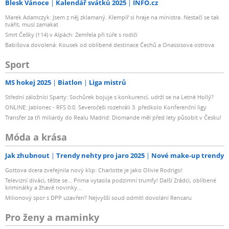
Blesk Vánoce
Kalendář svátků 2025
INFO.cz
Marek Adamczyk: Jsem z něj zklamaný. Klempíř si hraje na ministra. Nestačí se tak
tvářit, musí zamakat
Smrt Češky (†14) v Alpách: Zemřela při túře s rodiči
Babišova dovolená: Kousek od oblíbené destinace Čechů a Onassisova ostrova
Sport
MS hokej 2025
Biatlon
Liga mistrů
Střední záložníci Sparty: Sochůrek bojuje s konkurencí, udrží se na Letné Hollý?
ONLINE: Jablonec - RFS 0:0. Severočeši rozehráli 3. předkolo Konferenční ligy
Transfer za tři miliardy do Realu Madrid: Diomande měl před lety působit v Česku!
Móda a krása
Jak zhubnout
Trendy nehty pro jaro 2025
Nové make-up trendy
Gottova dcera zveřejnila nový klip: Charlotte je jako Olivie Rodrigo!
Televizní diváci, těšte se... Prima vytasila podzimní trumfy! Další Zrádci, oblíbené
kriminálky a žhavé novinky...
Milionový spor s DPP uzavřen? Nejvyšší soud odmítl dovolání Rencaru
Pro ženy a maminky