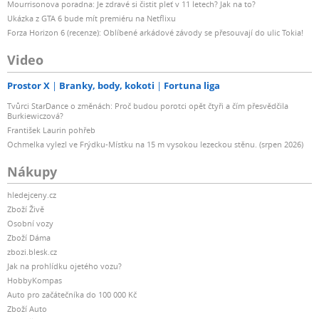
Mourrisonova poradna: Je zdravé si čistit pleť v 11 letech? Jak na to?
Ukázka z GTA 6 bude mít premiéru na Netflixu
Forza Horizon 6 (recenze): Oblíbené arkádové závody se přesouvají do ulic Tokia!
Video
Prostor X
Branky, body, kokoti
Fortuna liga
Tvůrci StarDance o změnách: Proč budou porotci opět čtyři a čím přesvědčila
Burkiewiczová?
František Laurin pohřeb
Ochmelka vylezl ve Frýdku-Místku na 15 m vysokou lezeckou stěnu. (srpen 2026)
Nákupy
hledejceny.cz
Zboží Živě
Osobní vozy
Zboží Dáma
zbozi.blesk.cz
Jak na prohlídku ojetého vozu?
HobbyKompas
Auto pro začátečníka do 100 000 Kč
Zboží Auto