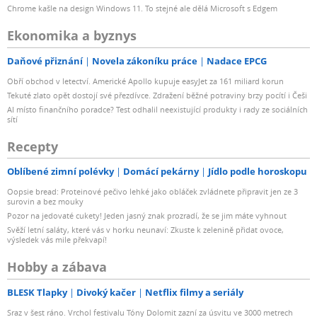
Chrome kašle na design Windows 11. To stejné ale dělá Microsoft s Edgem
Ekonomika a byznys
Daňové přiznání
Novela zákoníku práce
Nadace EPCG
Obří obchod v letectví. Americké Apollo kupuje easyJet za 161 miliard korun
Tekuté zlato opět dostojí své přezdívce. Zdražení běžné potraviny brzy pocítí i Češi
AI místo finančního poradce? Test odhalil neexistující produkty i rady ze sociálních
sítí
Recepty
Oblíbené zimní polévky
Domácí pekárny
Jídlo podle horoskopu
Oopsie bread: Proteinové pečivo lehké jako obláček zvládnete připravit jen ze 3
surovin a bez mouky
Pozor na jedovaté cukety! Jeden jasný znak prozradí, že se jim máte vyhnout
Svěží letní saláty, které vás v horku neunaví: Zkuste k zelenině přidat ovoce,
výsledek vás mile překvapí!
Hobby a zábava
BLESK Tlapky
Divoký kačer
Netflix filmy a seriály
Sraz v šest ráno. Vrchol festivalu Tóny Dolomit zazní za úsvitu ve 3000 metrech