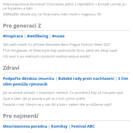
Nízkorozpočtová dovolená? Chorvatsko jedno z nejdražších v Evropě! Levněji je i
ve Švýcarsku a Itálii
OBRAZEM: Modré slzy na Tchaj-wanu mění moře v magickou říši
Pro generaci Z
#inspirace
#wellbeing
#news
Září patří módě: Co přinese Mercedes-Benz Prague Fashion Week SS27
F*ck the glasses: AI Meta brýle mají zjednodušit život, zatím ale dělají opak
Víš, proč ti po mléčných výrobcích možná nebývá dobře?
Zdraví
Podpořte dětskou imunitu
Babské rady proti nachlazení
S čím
vším pomůže rýmovník
Jak se zdravě zchladit v tropických vedrech: Co pomáhá a kdy už riskujete úpal
Úpal a úžeh: Jak je poznat a jak se z nich rychle vyléčit
Parazité v nás: Kterým se u nás líbí a kde v našem těle je můžeme najít?
Pro nejmenší
Mourissonova poradna
Komiksy
Festival ABC