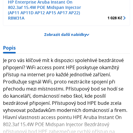
HP Enterprise Aruba Instant On
802.3af 15.4W POE Midspan Injector
(AP11 AP11D AP12 AP15 AP17 AP22)
R8W31A
1 028 Kč
Zobrazit další nabídky
Popis
Je pro vás klíčové mít k dispozici spolehlivé bezdrátové
připojení? WiFi access point HPE poskytuje okamžitý
přístup na internet pro každé jednotlivé zařízení.
Prodlužuje signál WiFi, proto neztrácíte spojení při
přechodu mezi místnostmi. Přístupový bod se hodí se
do kanceláří, domácností nebo škol, kde posílí
bezdrátové připojení. Přístupový bod HPE bude zcela
vyhovovat požadavkům moderních domácností a firem.
Hlavní vlastnosti access pointu HPE Aruba Instant On
802.3af 15.4W POE Midspan Injector Bezdrátový
přístupový bod HPE zabezpečuje rychlý přístup na