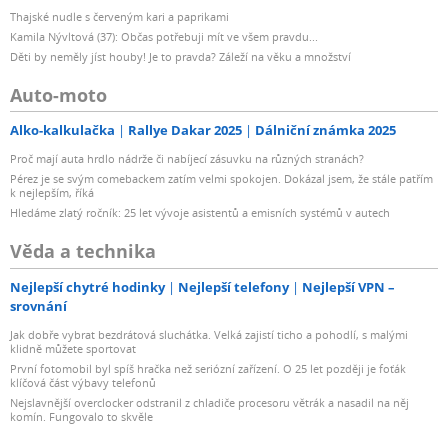
Thajské nudle s červeným kari a paprikami
Kamila Nývltová (37): Občas potřebuji mít ve všem pravdu...
Děti by neměly jíst houby! Je to pravda? Záleží na věku a množství
Auto-moto
Alko-kalkulačka
Rallye Dakar 2025
Dálniční známka 2025
Proč mají auta hrdlo nádrže či nabíjecí zásuvku na různých stranách?
Pérez je se svým comebackem zatím velmi spokojen. Dokázal jsem, že stále patřím
k nejlepším, říká
Hledáme zlatý ročník: 25 let vývoje asistentů a emisních systémů v autech
Věda a technika
Nejlepší chytré hodinky
Nejlepší telefony
Nejlepší VPN –
srovnání
Jak dobře vybrat bezdrátová sluchátka. Velká zajistí ticho a pohodlí, s malými
klidně můžete sportovat
První fotomobil byl spíš hračka než seriózní zařízení. O 25 let později je foťák
klíčová část výbavy telefonů
Nejslavnější overclocker odstranil z chladiče procesoru větrák a nasadil na něj
komín. Fungovalo to skvěle