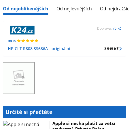
Od nejoblíbenějších
Od nejlevnějších
Od nejdražší
Doprava:
75 Kč
98 %
HP CLT-R808 SS686A - originální
3 515 Kč
Určitě si přečtěte
Apple si nechá platit za větší
soukromí. Private Relay...