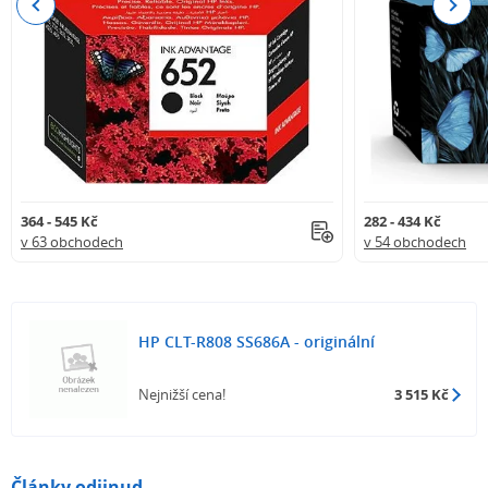
Previous
Next
364 - 545 Kč
282 - 434 Kč
v 63 obchodech
v 54 obchodech
HP CLT-R808 SS686A - originální
Nejnižší cena!
3 515 Kč
Články odjinud