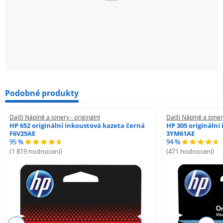
Podobné produkty
Další Náplně a tonery - originální
Další Náplně a tonery
HP 652 originální inkoustová kazeta černá
HP 305 originální
F6V25AE
3YM61AE
95 %
94 %
(1 819 hodnocení)
(471 hodnocení)