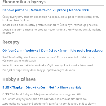
Ekonomika a byznys
Daňové přiznání
Novela zákoníku práce
Nadace EPCG
Český byznysový tandem expanduje na Západ. Získal podíl v britské zbrojovce,
konkurentovi Explosie
Inflace klesla pod cíl, sazby přesto zůstanou. V Česku nyní rozhoduje jiné číslo
Dostali jste dům a chcete ho prodat? Pozor na detail, který vás bude stát majlant
na daních
Recepty
Oblíbené zimní polévky
Domácí pekárny
Jídlo podle horoskopu
Svěží letní saláty, které vás v horku neunaví: Zkuste k zelenině přidat ovoce,
výsledek vás mile překvapí!
Nejlepší nálev na nakládané okurky: Čtyři recepty, které musíte letos zkusit!
Proč jíst cottage každý den? Tady je 7 překvapivých důvodů
Hobby a zábava
BLESK Tlapky
Divoký kačer
Netflix filmy a seriály
OBRAZEM: Modré slzy na Tchaj-wanu mění moře v magickou říši
Jan Faltus: Vždycky mně přišlo trošku zvrhlé splachovat pitnou vodou
Zapomeňte na rozpálené Středomoří! Zamiřte na pohádkovou pláž se zlatým