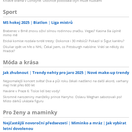
Krvavé drama v Londýně: Útočnice pobodala čtyři muže nůžkami
Sport
MS hokej 2025
Biatlon
Liga mistrů
Brabenec v Brně znovu oživí silnou rodinnou značku. Vegas? Kasina šla úplně
mimo mě
Etická komise rozdala tvrdé tresty: Dokonce i 30 měsíců! Pokazil si Šigut kariéru?
Okuliar zpět ve hře o NHL: Čekal jsem, co Pittsburgh nabídne. Vrátí se někdy do
Hradce?
Móda a krása
Jak zhubnout
Trendy nehty pro jaro 2025
Nové make-up trendy
Nejpomalejší koncert světa! Dva a půl roku čekali nadšenci na další akord, varhany
mají hrát přes 600 let
Havárie v Praze 6: Tisíce lidí bez vody!
Skromné narozeniny manželky prince Harryho: Oslavu Meghan sabotovali psi!
Místo dárků ukázala figuru
Pro ženy a maminky
Nejčastější novoroční předsevzetí
Miminko a mráz
Jak vybírat
letní dovolenou