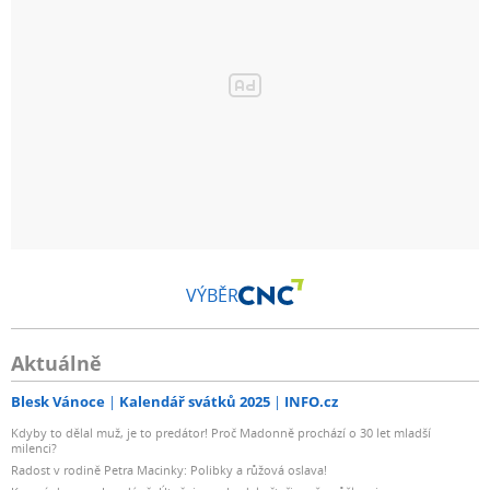
VÝBĚR
Aktuálně
Blesk Vánoce
Kalendář svátků 2025
INFO.cz
Kdyby to dělal muž, je to predátor! Proč Madonně prochází o 30 let mladší
milenci?
Radost v rodině Petra Macinky: Polibky a růžová oslava!