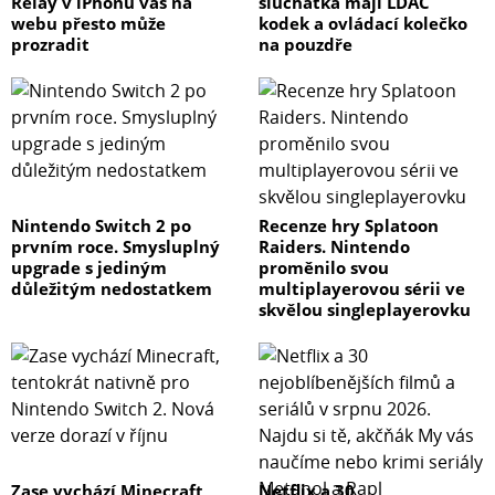
Relay v iPhonu vás na
sluchátka mají LDAC
webu přesto může
kodek a ovládací kolečko
prozradit
na pouzdře
Nintendo Switch 2 po
Recenze hry Splatoon
prvním roce. Smysluplný
Raiders. Nintendo
upgrade s jediným
proměnilo svou
důležitým nedostatkem
multiplayerovou sérii ve
skvělou singleplayerovku
Zase vychází Minecraft,
Netflix a 30