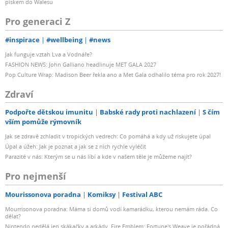
pískem do Walesu
Pro generaci Z
#inspirace
#wellbeing
#news
Jak funguje vztah Lva a Vodnáře?
FASHION NEWS: John Galliano headlinuje MET GALA 2027
Pop Culture Wrap: Madison Beer řekla ano a Met Gala odhalilo téma pro rok 2027!
Zdraví
Podpořte dětskou imunitu
Babské rady proti nachlazení
S čím
vším pomůže rýmovník
Jak se zdravě zchladit v tropických vedrech: Co pomáhá a kdy už riskujete úpal
Úpal a úžeh: Jak je poznat a jak se z nich rychle vyléčit
Parazité v nás: Kterým se u nás líbí a kde v našem těle je můžeme najít?
Pro nejmenší
Mourissonova poradna
Komiksy
Festival ABC
Mourrisonova poradna: Máma si domů vodí kamarádku, kterou nemám ráda. Co
dělat?
Nintendo nedělá jen skákačky a arkády. Fire Emblem: Fortune's Weave je pořádná