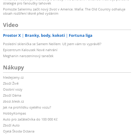
strategie pro fanoušky tahovek
Pomozte Salierimu začít nový život v Americe. Mafia: The Old Country odhaluje
obsah rozšíření těsně před vydáním
Video
Prostor X
Branky, body, kokoti
Fortuna liga
Poslední sklenička se Samem Neillem: Už jsem vám to vyprávěl?
Epicentrum Kalousek Nové nahrání
Meghanin narozeninový taneček
Nákupy
hledejceny.cz
Zboží Živě
Osobní vozy
Zboží Dáma
zbozi.blesk.cz
Jak na prohlídku ojetého vozu?
HobbyKompas
Auto pro začátečníka do 100 000 Kč
Zboží Auto
Ojetá Škoda Octavia