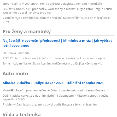
Smrt na silnici v Letňanech: Policie vyšetřuje tragickou nehodu motorkáře
Sex, fetiš, BDSM, ale i přednášky, workshopy a market. Organizátor Prague Fetish
Weekendu popsal, jak akce probíhá
Vodní zdroje a zemědělská půda v ohrožení: Katastrofální sucha přicházejí stále
dříve
Pro ženy a maminky
Nejčastější novoroční předsevzetí
Miminko a mráz
Jak vybírat
letní dovolenou
Okurková limonáda
RECEPT: Kynutý švestkový koláč s drobenkou. Klasika, se kterou zabodujete
Tohle nikdy neříkejte! Slova, kterými rodiče dětem ubližují ze všeho nejvíc
Auto-moto
Alko-kalkulačka
Rallye Dakar 2025
Dálniční známka 2025
MotoGP: Páteční program ve Velké Británii uzavřel rekordním časem Bezzecchi
Další klasická corvette s dobrými jízdními vlastnostmi? Mitsuoka znovu využije
legendární MX-5
Problémy Cadillacu s brzdami souvisí podle Bottase s jejich chlazením
Věda a technika