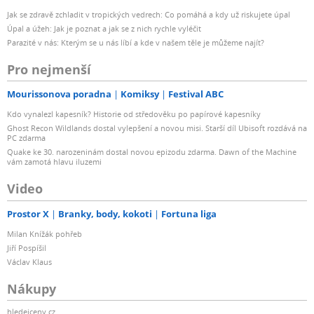
Jak se zdravě zchladit v tropických vedrech: Co pomáhá a kdy už riskujete úpal
Úpal a úžeh: Jak je poznat a jak se z nich rychle vyléčit
Parazité v nás: Kterým se u nás líbí a kde v našem těle je můžeme najít?
Pro nejmenší
Mourissonova poradna
Komiksy
Festival ABC
Kdo vynalezl kapesník? Historie od středověku po papírové kapesníky
Ghost Recon Wildlands dostal vylepšení a novou misi. Starší díl Ubisoft rozdává na
PC zdarma
Quake ke 30. narozeninám dostal novou epizodu zdarma. Dawn of the Machine
vám zamotá hlavu iluzemi
Video
Prostor X
Branky, body, kokoti
Fortuna liga
Milan Knížák pohřeb
Jiří Pospíšil
Václav Klaus
Nákupy
hledejceny.cz