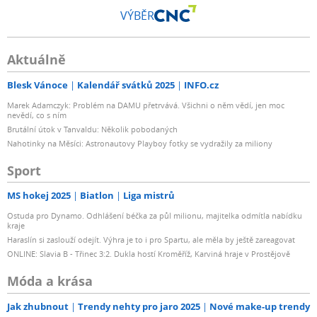
VÝBĚR
Aktuálně
Blesk Vánoce
Kalendář svátků 2025
INFO.cz
Marek Adamczyk: Problém na DAMU přetrvává. Všichni o něm vědí, jen moc
nevědí, co s ním
Brutální útok v Tanvaldu: Několik pobodaných
Nahotinky na Měsíci: Astronautovy Playboy fotky se vydražily za miliony
Sport
MS hokej 2025
Biatlon
Liga mistrů
Ostuda pro Dynamo. Odhlášení béčka za půl milionu, majitelka odmítla nabídku
kraje
Haraslín si zaslouží odejít. Výhra je to i pro Spartu, ale měla by ještě zareagovat
ONLINE: Slavia B - Třinec 3:2. Dukla hostí Kroměříž, Karviná hraje v Prostějově
Móda a krása
Jak zhubnout
Trendy nehty pro jaro 2025
Nové make-up trendy