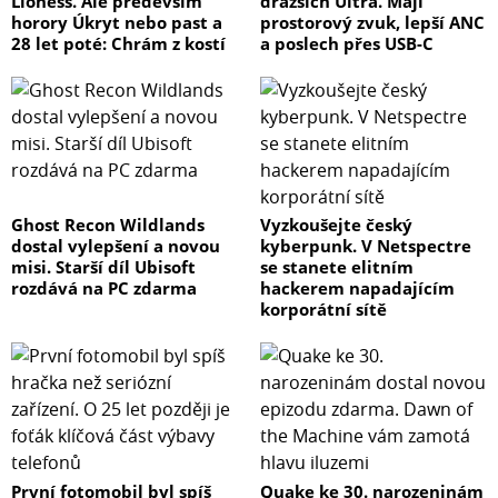
Lioness. Ale především
dražších Ultra. Mají
horory Úkryt nebo past a
prostorový zvuk, lepší ANC
28 let poté: Chrám z kostí
a poslech přes USB-C
Ghost Recon Wildlands
Vyzkoušejte český
dostal vylepšení a novou
kyberpunk. V Netspectre
misi. Starší díl Ubisoft
se stanete elitním
rozdává na PC zdarma
hackerem napadajícím
korporátní sítě
První fotomobil byl spíš
Quake ke 30. narozeninám