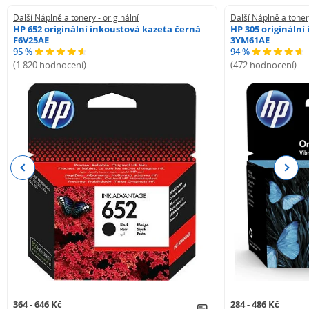
Další Náplně a tonery - originální
Další Náplně a tonery
HP 652 originální inkoustová kazeta černá
HP 305 originální
F6V25AE
3YM61AE
95 %
94 %
(1 820 hodnocení)
(472 hodnocení)
Previous
Next
364 - 646 Kč
284 - 486 Kč