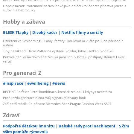
Oopsie bread: Proteinové pečivo lehké jako obláček zvládnete připravit jen ze 3
surovin a bez mouky
Hobby a zábava
BLESK Tlapky
Divoký kačer
Netflix filmy a seriály
Osvěžení ve Schladmingu: Lamy, ferraty i koulovačka v létě jsou jen pár hodin
autem
Tipy na víkend: Harry Potter na výstavě! Folklor, bitvy i setkání vodníků
Přibývá paniky na dovolené: Vnuka paní Soni v hotelu poštípaly štěnice! Lékaři
varují
Pro generaci Z
#inspirace
#wellbeing
#news
RECEPT: Perfektní letní kombinace, které tě zchladí, i kdybys nechtěl*a
Proč každá generace hledá svůj signature beauty look
Září patří módě: Co přinese Mercedes-Benz Prague Fashion Week SS27
Zdraví
Podpořte dětskou imunitu
Babské rady proti nachlazení
S čím
vším pomůže rýmovník