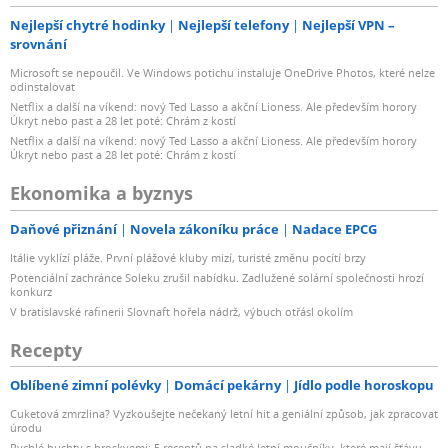
Nejlepší chytré hodinky
Nejlepší telefony
Nejlepší VPN –
srovnání
Microsoft se nepoučil. Ve Windows potichu instaluje OneDrive Photos, které nelze
odinstalovat
Netflix a další na víkend: nový Ted Lasso a akční Lioness. Ale především horory
Úkryt nebo past a 28 let poté: Chrám z kostí
Netflix a další na víkend: nový Ted Lasso a akční Lioness. Ale především horory
Úkryt nebo past a 28 let poté: Chrám z kostí
Ekonomika a byznys
Daňové přiznání
Novela zákoníku práce
Nadace EPCG
Itálie vyklízí pláže. První plážové kluby mizí, turisté změnu pocítí brzy
Potenciální zachránce Soleku zrušil nabídku. Zadlužené solární společnosti hrozí
konkurz
V bratislavské rafinerii Slovnaft hořela nádrž, výbuch otřásl okolím
Recepty
Oblíbené zimní polévky
Domácí pekárny
Jídlo podle horoskopu
Cuketová zmrzlina? Vyzkoušejte nečekaný letní hit a geniální způsob, jak zpracovat
úrodu
Rychlé buchty s broskvemi: 5 receptů na sladké letní moučníky, které mají šťávu