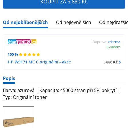
KOUPIT ZA 5 880 KČ
Od nejoblíbenějších
Od nejlevnějších
Od nejdražší
Doprava:
zdarma
Skladem
100 %
HP W9171 MC C originální - akce
5 880 Kč
Popis
Barva: azurová | Kapacita: 45000 stran při 5% pokrytí |
Typ: Originální toner