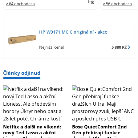
v 64 obchodech
v 56 obchodech
HP W9171 MC C originální - akce
Nejnižší cena!
5 880 Kč
Články odjinud
Netflix a další na víkend:
Bose QuietComfort 2nd
nový Ted Lasso a akční
Gen přebírají funkce