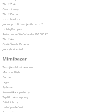
Zboží Živě
Osobní vozy
Zboží Dáma
zbozi.blesk.cz
Jak na prohlídku ojetého vozu?
HobbyKompas
Auto pro začátečníka do 100 000 Kč
Zboží Auto
Ojetá Škoda Octavia
Jak vybrat auto?
Mimibazar
Testujte s Mimibazarem
Monster High
Barbie
Lego
Pyžama
Kosmetika a parfémy
Teplákové soupravy
Dětské boty
Ložní povlečení