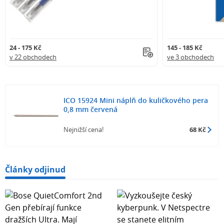
24 - 175 Kč
145 - 185 Kč
v 22 obchodech
ve 3 obchodech
ICO 15924 Mini náplň do kuličkového pera
0,8 mm červená
Nejnižší cena!
68 Kč
Články odjinud