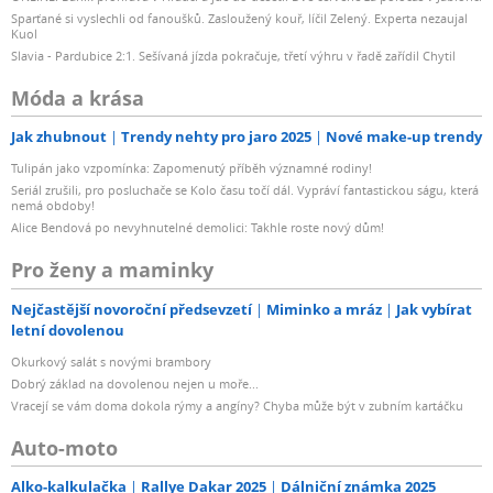
Sparťané si vyslechli od fanoušků. Zasloužený kouř, líčil Zelený. Experta nezaujal
Kuol
Slavia - Pardubice 2:1. Sešívaná jízda pokračuje, třetí výhru v řadě zařídil Chytil
Móda a krása
Jak zhubnout
Trendy nehty pro jaro 2025
Nové make-up trendy
Tulipán jako vzpomínka: Zapomenutý příběh významné rodiny!
Seriál zrušili, pro posluchače se Kolo času točí dál. Vypráví fantastickou ságu, která
nemá obdoby!
Alice Bendová po nevyhnutelné demolici: Takhle roste nový dům!
Pro ženy a maminky
Nejčastější novoroční předsevzetí
Miminko a mráz
Jak vybírat
letní dovolenou
Okurkový salát s novými brambory
Dobrý základ na dovolenou nejen u moře...
Vracejí se vám doma dokola rýmy a angíny? Chyba může být v zubním kartáčku
Auto-moto
Alko-kalkulačka
Rallye Dakar 2025
Dálniční známka 2025