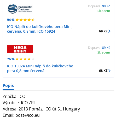
Doprava:
90 Kč
Skladem
94 %
ICO Náplň do kuličkového pera Mini,
červená, 0,8mm, ICO 15924
69 Kč
Doprava:
89 Kč
Skladem
76 %
ICO 15924 Mini náplň do kuličkového
pera 0,8 mm červená
68 Kč
Popis
Značka: ICO
Výrobce: ICO ZRT
Adresa: 2013 Pomáz, ICO út 5., Hungary
Email: post@ico.eu