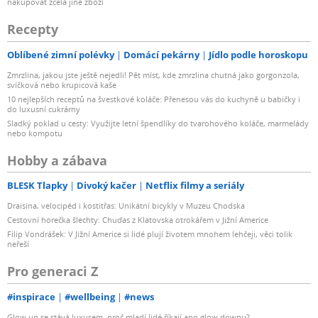
nakupovat zcela jiné zboží
Recepty
Oblíbené zimní polévky
Domácí pekárny
Jídlo podle horoskopu
Zmrzlina, jakou jste ještě nejedli! Pět míst, kde zmrzlina chutná jako gorgonzola,
svíčková nebo krupicová kaše
10 nejlepších receptů na švestkové koláče: Přenesou vás do kuchyně u babičky i
do luxusní cukrárny
Sladký poklad u cesty: Využijte letní špendlíky do tvarohového koláče, marmelády
nebo kompotu
Hobby a zábava
BLESK Tlapky
Divoký kačer
Netflix filmy a seriály
Draisina, velocipéd i kostitřas: Unikátní bicykly v Muzeu Chodska
Cestovní horečka šlechty: Chuďas z Klatovska otrokářem v Jižní Americe
Filip Vondrášek: V Jižní Americe si lidé plují životem mnohem lehčeji, věci tolik
neřeší
Pro generaci Z
#inspirace
#wellbeing
#news
Glow up se stává luxusem, proč mladí lidé říkají ano glow downu?