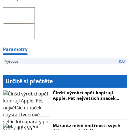
Parametry
Výrobce
ICO
Určitě si přečtěte
Čínští výrobci opět kopírují
Apple. Pět největších značek...
Marantz mění vnitřnosti svých