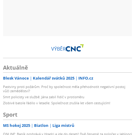
VÝBĚR
Aktuálně
Blesk Vánoce
Kalendář svátků 2025
INFO.cz
Pastviny proti požárům. Proč by společnost měla přehodnotit negativní postoj
vůči zemědělství?
Smrt policisty ve službě: Jána zabil řidič v protisměru
Zlobivé batole řádilo v letadle: Společnost zrušila let všem cestujícím!
Sport
MS hokej 2025
Biatlon
Liga mistrů
ONLINE: Baník prohrává v Hradci a jde do deseti! Dvě červené za poločas v Jablonci