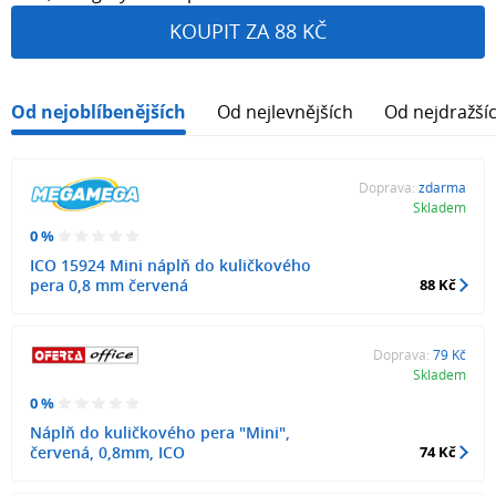
KOUPIT ZA 88 KČ
Od nejoblíbenějších
Od nejlevnějších
Od nejdražší
Doprava:
zdarma
Skladem
0 %
ICO 15924 Mini náplň do kuličkového
pera 0,8 mm červená
88 Kč
Doprava:
79 Kč
Skladem
0 %
Náplň do kuličkového pera "Mini",
červená, 0,8mm, ICO
74 Kč