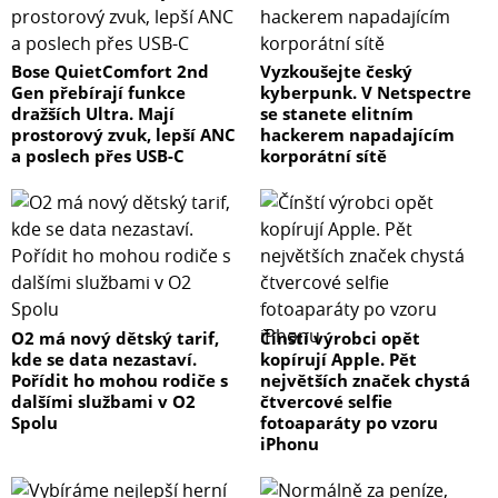
Bose QuietComfort 2nd
Vyzkoušejte český
Gen přebírají funkce
kyberpunk. V Netspectre
dražších Ultra. Mají
se stanete elitním
prostorový zvuk, lepší ANC
hackerem napadajícím
a poslech přes USB-C
korporátní sítě
O2 má nový dětský tarif,
Čínští výrobci opět
kde se data nezastaví.
kopírují Apple. Pět
Pořídit ho mohou rodiče s
největších značek chystá
dalšími službami v O2
čtvercové selfie
Spolu
fotoaparáty po vzoru
iPhonu