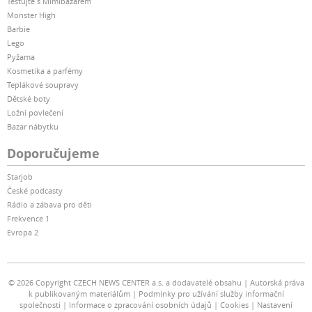
Testujte s Mimibazarem
Monster High
Barbie
Lego
Pyžama
Kosmetika a parfémy
Teplákové soupravy
Dětské boty
Ložní povlečení
Bazar nábytku
Doporučujeme
Starjob
České podcasty
Rádio a zábava pro děti
Frekvence 1
Evropa 2
© 2026 Copyright CZECH NEWS CENTER a.s. a dodavatelé obsahu
Autorská práva
k publikovaným materiálům
Podmínky pro užívání služby informační
společnosti
Informace o zpracování osobních údajů
Cookies
Nastavení