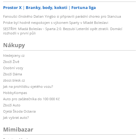
Prostor X
Branky, body, kokoti
Fortuna liga
Fanoušci čínského Dalian Yingbo si připravili parádní choreo pro Stanciua
Priske byl hodně nespokojen s výkonem Sparty v Mladé Boleslavi
SESTŘIH: Mladá Boleslav - Sparta 2:0. Bezzubí Letenští opět ztratili. Domácí
rozhodli v první půli
Nákupy
hledejceny.cz
Zboží Živě
Osobní vozy
Zboží Dáma
zbozi.blesk.cz
Jak na prohlídku ojetého vozu?
HobbyKompas
Auto pro začátečníka do 100 000 Kč
Zboží Auto
Ojetá Škoda Octavia
Jak vybrat auto?
Mimibazar