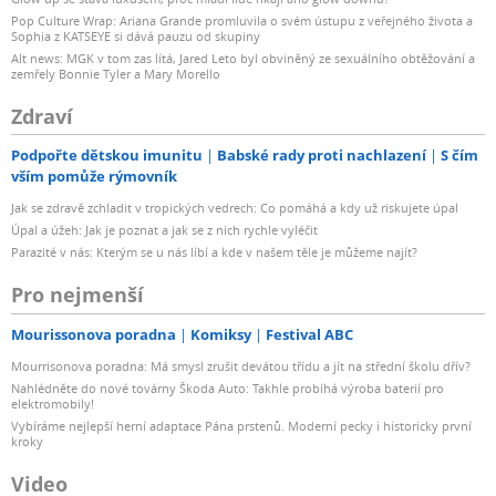
Pop Culture Wrap: Ariana Grande promluvila o svém ústupu z veřejného života a
Sophia z KATSEYE si dává pauzu od skupiny
Alt news: MGK v tom zas lítá, Jared Leto byl obviněný ze sexuálního obtěžování a
zemřely Bonnie Tyler a Mary Morello
Zdraví
Podpořte dětskou imunitu
Babské rady proti nachlazení
S čím
vším pomůže rýmovník
Jak se zdravě zchladit v tropických vedrech: Co pomáhá a kdy už riskujete úpal
Úpal a úžeh: Jak je poznat a jak se z nich rychle vyléčit
Parazité v nás: Kterým se u nás líbí a kde v našem těle je můžeme najít?
Pro nejmenší
Mourissonova poradna
Komiksy
Festival ABC
Mourrisonova poradna: Má smysl zrušit devátou třídu a jít na střední školu dřív?
Nahlédněte do nové továrny Škoda Auto: Takhle probíhá výroba baterií pro
elektromobily!
Vybíráme nejlepší herní adaptace Pána prstenů. Moderní pecky i historicky první
kroky
Video