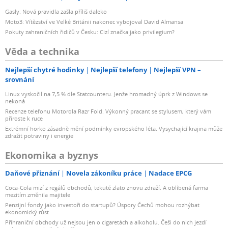
Gasly: Nová pravidla zašla příliš daleko
Moto3: Vítězství ve Velké Británii nakonec vybojoval David Almansa
Pokuty zahraničních řidičů v Česku: Cizí značka jako privilegium?
Věda a technika
Nejlepší chytré hodinky
Nejlepší telefony
Nejlepší VPN –
srovnání
Linux vyskočil na 7,5 % dle Statcounteru. Jenže hromadný úprk z Windows se
nekoná
Recenze telefonu Motorola Razr Fold. Výkonný pracant se stylusem, který vám
přiroste k ruce
Extrémní horko zásadně mění podmínky evropského léta. Vysychající krajina může
zdražit potraviny i energie
Ekonomika a byznys
Daňové přiznání
Novela zákoníku práce
Nadace EPCG
Coca-Cola mizí z regálů obchodů, tekuté zlato znovu zdraží. A oblíbená farma
mezitím změnila majitele
Penzijní fondy jako investoři do startupů? Úspory Čechů mohou rozhýbat
ekonomický růst
Příhraniční obchody už nejsou jen o cigaretách a alkoholu. Češi do nich jezdí