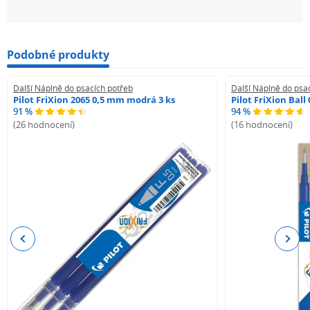
Podobné produkty
Další Náplně do psacích potřeb
Další Náplně do psa
Pilot FriXion 2065 0,5 mm modrá 3 ks
Pilot FriXion Bal
91 %
94 %
(26 hodnocení)
(16 hodnocení)
Previous
Next