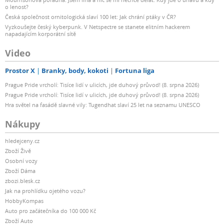
kytary a až po té pomocí výstupu Amp Out
o lenost?
experimentovat s různými zesilovači, stompboxy a
Česká společnost ornitologická slaví 100 let: Jak chrání ptáky v ČR?
Vyzkoušejte český kyberpunk. V Netspectre se stanete elitním hackerem
mikrofony.
napadajícím korporátní sítě
Video
AXE I/O tak v rámci jednoho zařízení poskytuje
jednoduché a přímočaré řešení pro re-amplifikaci –
Prostor X
Branky, body, kokoti
Fortuna liga
řešení, které šetří váš čas, peníze i energii. Nemluvě o
Prague Pride vrcholí: Tisíce lidí v ulicích, jde duhový průvod! (8. srpna 2026)
neomezených zvukových možnostech vašich kytarových
Prague Pride vrcholí: Tisíce lidí v ulicích, jde duhový průvod! (8. srpna 2026)
nahrávek…
Hra světel na fasádě slavné vily: Tugendhat slaví 25 let na seznamu UNESCO
Nákupy
Snadné propojení s AmpliTube a ještě mnohem více
hledejceny.cz
AXE I/O nabízí řadu užitečných funkcí pro hráče, kteří
Zboží Živě
preferují řešení „vše v jednom“.
Osobní vozy
Zboží Dáma
zbozi.blesk.cz
Za prvé: Pomocí ovladače Preset můžete velmi rychle a
Jak na prohlídku ojetého vozu?
snadno procházet presety v AmpliTube. Jediným
HobbyKompas
stisknutím pak preset zvolíte a načtete. Výběr presetu
Auto pro začátečníka do 100 000 Kč
tak můžete provést, aniž byste vzali do ruky myš.
Zboží Auto