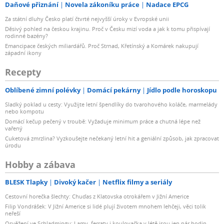
Daňové přiznání
Novela zákoníku práce
Nadace EPCG
zatížením 1 MOhm, efektové pedály pracují s mnohem
Za státní dluhy Česko platí čtvrté nejvyšší úroky v Evropské unii
nižší impedancí. To je také důvod, proč se zvuk i způsob,
Děsivý pohled na českou krajinu. Proč v Česku mizí voda a jak k tomu přispívají
jakým vaše kytara reaguje, mění společně se zařízením,
rodinné bazény?
do kterého ji zapojíte.
Emancipace českých miliardářů. Proč Strnad, Křetínský a Komárek nakupují
západní ikony
Díky patentovanému obvodu s technologií Z-TONE™
Recepty
můžete impedanci, která pracuje s vašimi snímači,
Oblíbené zimní polévky
Domácí pekárny
Jídlo podle horoskopu
nastavit kdekoliv v rozmezí od „ostřejšího“ nastavení 1
MOhm, až po „tučnější“ hodnotu 2,2 kOhm.
Sladký poklad u cesty: Využijte letní špendlíky do tvarohového koláče, marmelády
nebo kompotu
Domácí kečup pečený v troubě: Vyžaduje minimum práce a chutná lépe než
Při maximálním nastavení impedance bude váš zvuk
vařený
Cuketová zmrzlina? Vyzkoušejte nečekaný letní hit a geniální způsob, jak zpracovat
užší, ostřejší a více přesný. Nižší zatížení má za následek
úrodu
temnější a tučnější témbr.
Hobby a zábava
S pomocí tohoto parametru velmi rychle najdete
BLESK Tlapky
Divoký kačer
Netflix filmy a seriály
způsob, jak svým kytarám propůjčit dokonce ještě
Cestovní horečka šlechty: Chuďas z Klatovska otrokářem v Jižní Americe
zvučnější charakter. Po několika minutách
Filip Vondrášek: V Jižní Americe si lidé plují životem mnohem lehčeji, věci tolik
experimentování s impedančním přizpůsobením
neřeší
Osvěžení ve Schladmingu: Lamy, ferraty i koulovačka v létě jsou jen pár hodin