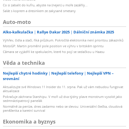
Co si zabalit do kufru, abyste na (nejen) u moře zazářily...
± 0,5 dB (na 96 kHz). Vyhýbají se tak nežádoucímu
Salát s koprem a dresinkem ze zakysané smetany
zabarvení signálu a skvělým způsobem zachovávají
Auto-moto
původní zvukový charakter akustické kytary, piana či
jiného snímaného nástroje. Zároveň s tím respektují i
Alko-kalkulačka
Rallye Dakar 2025
Dálniční známka 2025
„rukopis“ použitého mikrofonu.
Výhřev, čidla a stačí, říká průzkum. Pokročilá elektronika není prioritou zákazníků
MotoGP: Martin proměnil pole position ve výhru v britském sprintu
S dynamickým rozsahem 116 dB dokáží tyto
Câmara se vyjádřil ke spekulacím, které ho pojí se sedačkou u Haasu
předzesilovače perfektně pracovat jak s velice jemnými a
Věda a technika
tichými nástroji, tak s těmi nejhlasitějšími kytarovými
aparaturami.
Nejlepší chytré hodinky
Nejlepší telefony
Nejlepší VPN –
srovnání
Aktualizujte své Windows 11 Insider do 11. srpna. Pak už vám nebudou fungovat
aktualizace
Pokračuje záchrana Starshipu. V moři už dva týdny plave monstrum vysoké jako
Zvuk a feeling, jak je neznáte
sedmnáctipatrový panelák
Normálně za peníze, dnes zadarmo nebo se slevou: Univerzální čtečka, cloudová
peněženka a karetní survival
Charakter kytarových snímačů se může velmi dramaticky
změnit v důsledku impedance použitého předzesilovače.
Ekonomika a byznys
Zatímco u mnoha kytarových zesilovačů se setkáte se