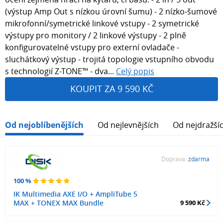
(výstup Amp Out s nízkou úrovní šumu) - 2 nízko-šumové
mikrofonní/symetrické linkové vstupy - 2 symetrické
výstupy pro monitory / 2 linkové výstupy - 2 plně
konfigurovatelné vstupy pro externí ovladače -
sluchátkový výstup - trojitá topologie vstupního obvodu
s technologií Z-TONE™ - dva...
Celý popis
KOUPIT ZA 9 590 KČ
Od nejoblíbenějších
Od nejlevnějších
Od nejdražší
Doprava:
zdarma
100 %
IK Multimedia AXE I/O + AmpliTube 5
MAX + TONEX MAX Bundle
9 590 Kč