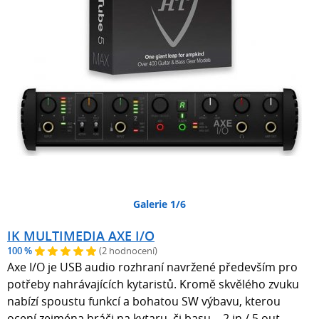
Galerie 1/6
IK MULTIMEDIA AXE I/O
100 %
(2 hodnocení)
Axe I/O je USB audio rozhraní navržené především pro
potřeby nahrávajících kytaristů. Kromě skvělého zvuku
nabízí spoustu funkcí a bohatou SW výbavu, kterou
ocení zejména hráči na kytaru, či basu. - 2 in / 5 out