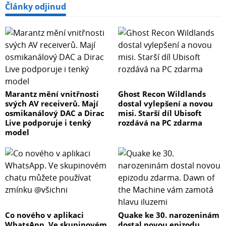
Články odjinud
přizpůsobení Z-TONE
5 – Nástrojový vstup
6 – Ovladač preset s přiřaditelnou funkcí (přepínání
presetů AmpliTube)
7 – Vestavěná ladička
Marantz mění vnitřnosti
Ghost Recon Wildlands
svých AV receiverů. Mají
dostal vylepšení a novou
osmikanálový DAC a Dirac
misi. Starší díl Ubisoft
8 – Referenční sluchátkový výstup
Live podporuje i tenký
rozdává na PC zdarma
model
9 – Bezšumový výstup AMP-OUT pro účely re-amplifikace
AXE I/O pracuje se dvěma vysoko-impedančními
nástrojovými vstupy s konektory jack 6,3 mm pro
připojení kytar a baskytar, a také se dvěma
Co nového v aplikaci
Quake ke 30. narozeninám
WhatsApp. Ve skupinovém
dostal novou epizodu