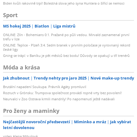
Biden kvůli rakovině trpí! Bolestná slova jeho syna Huntera o šířící se nemoci
Pro zajištění čistoty signálu pracují všechny tři stupně s
Sport
dynamickým rozsahem 117 dB. Frekvenční odezva v
rozsahu 3 Hz – 32 kHz je předpokladem pro zachování
MS hokej 2025
Biatlon
Liga mistrů
plného rejstříku vašeho nástroje. Na rozdíl od levnějších
ONLINE: Zlín - Bohemians 0:1. Pražané po půli vedou. Mirvald zaznamenal první
rozhraní, která pracují s dolní hranicí kmitočtové odezvy
trefu v lize
na úrovni 20 Hz, AXE I/O zachytí i ty nejhlubší složky
ONLINE: Teplice - Plzeň 3:4. Sedm branek v prvním poločase je vyrovnaný rekord
české ligy
nástroje. Stejným způsobem uměle neořezává frekvence
Gning se trápí: v Baníku je pět měsíců bez bodu! Důvody se opakují u tří trenérů
nad hranicí 20 kHz.
Móda a krása
PURE – transparentní mikrofonní předzesilovače
Jak zhubnout
Trendy nehty pro jaro 2025
Nové make-up trendy
Brutální napadení Soukupa. Právník Agáty promluvil
Pro potřeby nahrávání pomocí mikrofonů nabízí AXE I/O
Rozruch v Grónsku: Trumpova společnost provádí ropné vrty bez povolení!
uživateli dva mikrofonní předzesilovače PURE, které mají
Neurvalci v Zoo Ostrava krmili mandrily! Po napomenutí ještě nadávali
– zcela v duchu významu tohoto anglického slova –
Pro ženy a maminky
zajistit čistý a transparentní zvukový záznam.
Nejčastější novoroční předsevzetí
Miminko a mráz
Jak vybírat
Tyto mikrofonní preampy se vyznačují širokou a
letní dovolenou
vyrovnanou frekvenční odezvou 5 Hz až 32 kHz,
video Alena Mihulová