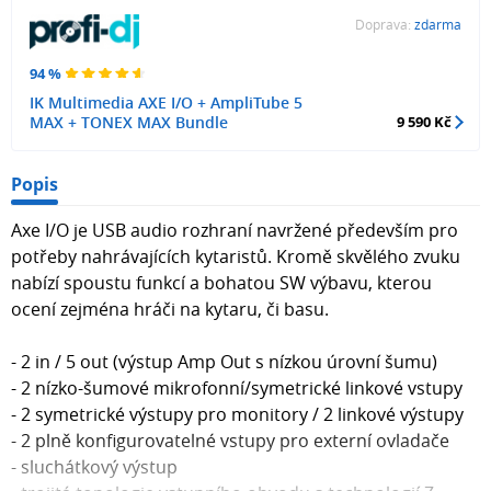
Doprava:
zdarma
94 %
IK Multimedia AXE I/O + AmpliTube 5
MAX + TONEX MAX Bundle
9 590 Kč
Popis
Axe I/O je USB audio rozhraní navržené především pro
potřeby nahrávajících kytaristů. Kromě skvělého zvuku
nabízí spoustu funkcí a bohatou SW výbavu, kterou
ocení zejména hráči na kytaru, či basu.
- 2 in / 5 out (výstup Amp Out s nízkou úrovní šumu)
- 2 nízko-šumové mikrofonní/symetrické linkové vstupy
- 2 symetrické výstupy pro monitory / 2 linkové výstupy
- 2 plně konfigurovatelné vstupy pro externí ovladače
- sluchátkový výstup