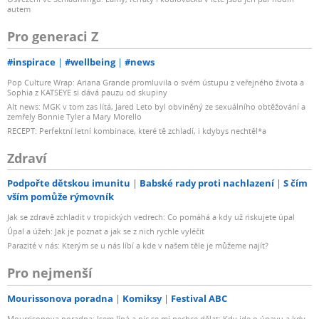
nepochybně vytvoříte zvuk, který nádherně „padne“ do
autem
mixu, tak jako kdybyste pracovali s ekvalizérem.
Pro generaci Z
Re-amplifikace snadno a rychle
#inspirace
#wellbeing
#news
Pop Culture Wrap: Ariana Grande promluvila o svém ústupu z veřejného života a
Mnoho kytaristů, kteří se někdy snažili propojit své
Sophia z KATSEYE si dává pauzu od skupiny
zesilovače a efektové pedály s nahrávacím zařízením,
Alt news: MGK v tom zas lítá, Jared Leto byl obviněný ze sexuálního obtěžování a
zemřely Bonnie Tyler a Mary Morello
přišlo na to, že se ani v nejmenším nejedná o lehký úkol!
RECEPT: Perfektní letní kombinace, které tě zchladí, i kdybys nechtěl*a
Potřebovali DI box a přerušovač zemní smyčky, který
eliminuje nežádoucí ruchy. V neposlední řadě také
Zdraví
museli neustále vše znovu odpojovat a přepojovat tak,
Podpořte dětskou imunitu
Babské rady proti nachlazení
S čím
aby mohli nahrávat přímo nebo přes zesilovač.
vším pomůže rýmovník
Jak se zdravě zchladit v tropických vedrech: Co pomáhá a kdy už riskujete úpal
AXE I/O tento proces zásadním způsobem zjednodušil –
Úpal a úžeh: Jak je poznat a jak se z nich rychle vyléčit
a sice výstupem Amp Out. Jedná se o izolovaný výstup s
Parazité v nás: Kterým se u nás líbí a kde v našem těle je můžeme najít?
nízkou úrovní šumu a konektorem jack 6,3 mm, který je
Pro nejmenší
pro snadný přístup umístěn na předním panelu.
Mourissonova poradna
Komiksy
Festival ABC
Takto stačí vlastně jen nahrát stopu s čistým zvukem vaší
Mourrisonova poradna: Jsem líná a nic se mi nechce dělat: Kdy jde o únavu a kdy