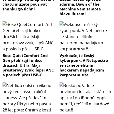
kombinovanými vstupy s phantomovým napájením pro
chatu můžete používat
zdarma. Dawn of the
připojení mikrofonů nebo nástrojů s linkovou úrovní
zmínku @všichni
Machine vám zamotá
signálu. U každého vstupního kanálu je možné si
hlavu iluzemi
pohodlně hlídat úrovně prostřednictvím přesného
světelného meteringu. Pomocí dvojice plovoucích
symetrických výstupů, dvou nesymetrických výstupů,
jednoho plovoucího nesymetrického výstupu do
zesilovače a sluchátkového výstupu můžete k AXE I/O
připojit referenční monitory, PA nebo sluchátka, a to se
samostatným nastavením hlasitosti. Díky ovladači
Bose QuietComfort 2nd
Vyzkoušejte český
Gen přebírají funkce
kyberpunk. V Netspectre
Monitor lze snadným způsobem smíchat přímý signál
dražších Ultra. Mají
se stanete elitním
AXE I/O se zvukem z počítače a monitorovat zvuk s
prostorový zvuk, lepší ANC
hackerem napadajícím
nulovou latencí.
a poslech přes USB-C
korporátní sítě
1 – Napájecí zdroj je součástí balení
2 – MIDI vstup/výstup
3 – Konektory pro připojení 2 expression