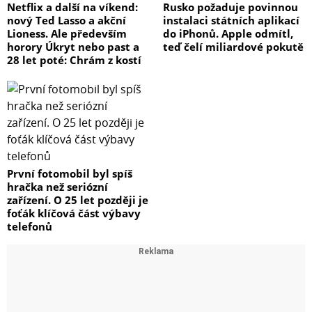
pedálů/přepínačů s jedním nebo dvěma spínači
Netflix a další na víkend:
Rusko požaduje povinnou
nový Ted Lasso a akční
instalaci státních aplikací
Lioness. Ale především
do iPhonů. Apple odmítl,
4 – 2 symetrické výstupy do referenčních monitorů/2
horory Úkryt nebo past a
teď čelí miliardové pokutě
linkové výstupy
28 let poté: Chrám z kostí
5 – 2 mikrofonní/linkové vstupy obvodu PURE
Převodníky pracující v rozlišení 24bitů/192 kHz a velmi
stabilní interní synchronizace s nízkou úrovní jitteru jsou
První fotomobil byl spíš
hračka než seriózní
předpokladem vysoké přesnosti bez ohledu na to, zda
zařízení. O 25 let později je
snímáte vokály, akustické nástroje, elektrifikovaný zvuk
foťák klíčová část výbavy
kytary nebo jen přímý signál pro použití v kombinaci s
telefonů
AmpliTube.
Zlatý důl pro vaši kytaru
Hlavní kanál AXE I/O pracuje se 3 různými obvodovými