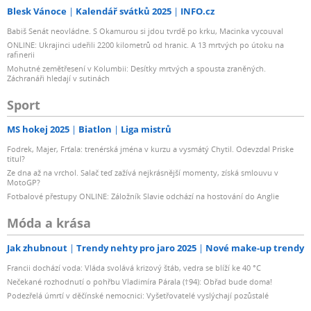
Blesk Vánoce
Kalendář svátků 2025
INFO.cz
Babiš Senát neovládne. S Okamurou si jdou tvrdě po krku, Macinka vycouval
ONLINE: Ukrajinci udeřili 2200 kilometrů od hranic. A 13 mrtvých po útoku na
rafinerii
Mohutné zemětřesení v Kolumbii: Desítky mrtvých a spousta zraněných.
Záchranáři hledají v sutinách
Sport
MS hokej 2025
Biatlon
Liga mistrů
Fodrek, Majer, Frťala: trenérská jména v kurzu a vysmátý Chytil. Odevzdal Priske
titul?
Ze dna až na vrchol. Salač teď zažívá nejkrásnější momenty, získá smlouvu v
MotoGP?
Fotbalové přestupy ONLINE: Záložník Slavie odchází na hostování do Anglie
Móda a krása
Jak zhubnout
Trendy nehty pro jaro 2025
Nové make-up trendy
Francii dochází voda: Vláda svolává krizový štáb, vedra se blíží ke 40 °C
Nečekané rozhodnutí o pohřbu Vladimíra Párala (†94): Obřad bude doma!
Podezřelá úmrtí v děčínské nemocnici: Vyšetřovatelé vyslýchají pozůstalé