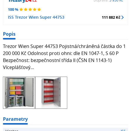
Doprava:
5 950 Kč
100 %
ISS Trezor Wien Super 44753
111 882 Kč
Popis
Trezor Wien Super 44753 Pojistná/chráněná částka do 1
200 000 Kč Odolnost proti ohni: dle EN 1047-1, S 60 P
Bezpečnost: bezpečnostní třída II (ČSN EN 1143-1)
Víceplášťový…
Parametry
Výrobce
ISS