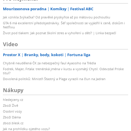
Mourissonova poradna
Komiksy
Festival ABC
Jak vznikla žvýkačka? Od pravěké pryskyřice až po mátovou pochoutku
GTA 6 má excelentní předobjednávky. Šéf společnosti se vyjádřil k ceně, diskům i
Netflixu
Život pod tlakem: Jak poznat školní stres a vyhoření u dětí? | Linka bezpečí
Video
Prostor X
Branky, body, kokoti
Fortuna liga
Chybně neudělená ČK za nebezpečný faul Ayaosiho na Trédla
Fodrek, Majer, Frťala: trenérská jména v kurzu a vysmátý Chytil. Odevzdal Priske
titul?
Dovolená politiků: Ministři Šťastný a Plaga vyrazili na člun na Jadran
Nákupy
hledejceny.cz
Zboží Živě
Osobní vozy
Zboží Dáma
zbozi.blesk.cz
Jak na prohlídku ojetého vozu?