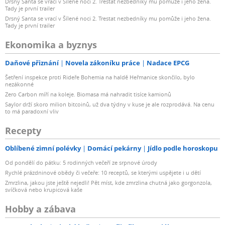
Drsný Santa se vrací v Šílené noci 2. Trestat nezbedníky mu pomůže i jeho žena.
Tady je první trailer
Drsný Santa se vrací v Šílené noci 2. Trestat nezbedníky mu pomůže i jeho žena.
Tady je první trailer
Ekonomika a byznys
Daňové přiznání
Novela zákoníku práce
Nadace EPCG
Šetření inspekce proti Rideře Bohemia na haldě Heřmanice skončilo, bylo
nezákonné
Zero Carbon míří na koleje. Biomasa má nahradit tisíce kamionů
Saylor drží skoro milion bitcoinů, už dva týdny v kuse je ale rozprodává. Na cenu
to má paradoxní vliv
Recepty
Oblíbené zimní polévky
Domácí pekárny
Jídlo podle horoskopu
Od pondělí do pátku: 5 rodinných večeří ze srpnové úrody
Rychlé prázdninové obědy či večeře: 10 receptů, se kterými uspějete i u dětí
Zmrzlina, jakou jste ještě nejedli! Pět míst, kde zmrzlina chutná jako gorgonzola,
svíčková nebo krupicová kaše
Hobby a zábava