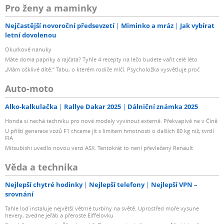
Pro ženy a maminky
Nejčastější novoroční předsevzetí
Miminko a mráz
Jak vybírat
letní dovolenou
Okurkové nanuky
Máte doma papriky a rajčata? Tyhle 4 recepty na lečo budete vařit celé léto
„Mám ošklivé dítě.“ Tabu, o kterém rodiče mlčí. Psycholožka vysvětluje proč
Auto-moto
Alko-kalkulačka
Rallye Dakar 2025
Dálniční známka 2025
Honda si nechá techniku pro nové modely vyvinout externě. Překvapivě ne v Číně
U příští generace vozů F1 chceme jít s limitem hmotnosti o dalších 80 kg níž, tvrdí
FIA
Mitsubishi uvedlo novou verzi ASX. Tentokrát to není převlečený Renault
Věda a technika
Nejlepší chytré hodinky
Nejlepší telefony
Nejlepší VPN –
srovnání
Tahle loď instaluje největší větrné turbíny na světě. Uprostřed moře vysune
hevery, zvedne jeřáb a přeroste Eiffelovku