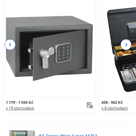
Previous
Next
1 179 - 1 935 Kč
458 - 502 Kč
v 19 obchodech
v 8 obchodech
ISS Trezor Wien Super 44753