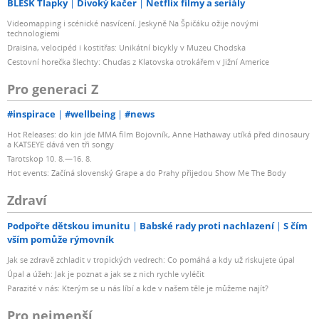
BLESK Tlapky
Divoký kačer
Netflix filmy a seriály
Videomapping i scénické nasvícení. Jeskyně Na Špičáku ožije novými
technologiemi
Draisina, velocipéd i kostitřas: Unikátní bicykly v Muzeu Chodska
Cestovní horečka šlechty: Chuďas z Klatovska otrokářem v Jižní Americe
Pro generaci Z
#inspirace
#wellbeing
#news
Hot Releases: do kin jde MMA film Bojovník, Anne Hathaway utíká před dinosaury
a KATSEYE dává ven tři songy
Tarotskop 10. 8.—16. 8.
Hot events: Začíná slovenský Grape a do Prahy přijedou Show Me The Body
Zdraví
Podpořte dětskou imunitu
Babské rady proti nachlazení
S čím
vším pomůže rýmovník
Jak se zdravě zchladit v tropických vedrech: Co pomáhá a kdy už riskujete úpal
Úpal a úžeh: Jak je poznat a jak se z nich rychle vyléčit
Parazité v nás: Kterým se u nás líbí a kde v našem těle je můžeme najít?
Pro nejmenší