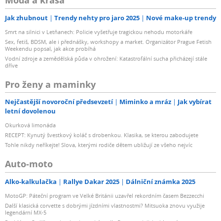
Móda a krása
Jak zhubnout
Trendy nehty pro jaro 2025
Nové make-up trendy
Smrt na silnici v Letňanech: Policie vyšetřuje tragickou nehodu motorkáře
Sex, fetiš, BDSM, ale i přednášky, workshopy a market. Organizátor Prague Fetish
Weekendu popsal, jak akce probíhá
Vodní zdroje a zemědělská půda v ohrožení: Katastrofální sucha přicházejí stále
dříve
Pro ženy a maminky
Nejčastější novoroční předsevzetí
Miminko a mráz
Jak vybírat
letní dovolenou
Okurková limonáda
RECEPT: Kynutý švestkový koláč s drobenkou. Klasika, se kterou zabodujete
Tohle nikdy neříkejte! Slova, kterými rodiče dětem ubližují ze všeho nejvíc
Auto-moto
Alko-kalkulačka
Rallye Dakar 2025
Dálniční známka 2025
MotoGP: Páteční program ve Velké Británii uzavřel rekordním časem Bezzecchi
Další klasická corvette s dobrými jízdními vlastnostmi? Mitsuoka znovu využije
legendární MX-5