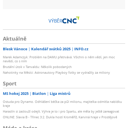
VÝBĚR
Aktuálně
Blesk Vánoce
Kalendář svátků 2025
INFO.cz
Marek Adamczyk: Problém na DAMU přetrvává. Všichni o něm vědí, jen moc
nevědí, co s ním
Brutální útok v Tanvaldu: Několik pobodaných
Nahotinky na Měsíci: Astronautovy Playboy fotky se vydražily za miliony
Sport
MS hokej 2025
Biatlon
Liga mistrů
Ostuda pro Dynamo. Odhlášení béčka za půl milionu, majitelka odmítla nabídku
kraje
Haraslín si zaslouží odejít. Výhra je to i pro Spartu, ale měla by ještě zareagovat
ONLINE: Slavia B - Třinec 3:2. Dukla hostí Kroměříž, Karviná hraje v Prostějově