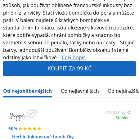
způsob, jak používat oblíbené francouzské inkousty bez
plnění z lahvičky. Stačí vložit bombičku do pera a můžete
psát. V balení najdete 6 krátkých bombiček ve
standardním formátu. Jsou uložené v kovovém pouzdře,
které dobře vypadá, chrání bombičky a snadno ho
vezmete s sebou do penálu, tašky nebo na cesty. Stejné
barvy, jednodušší používání Bombičky obsahují stejné
odstíny jako lahvičkové...
Celý popis
KOUPIT ZA 99 KČ
Od nejoblíbenějších
Od nejlevnějších
Od nejdražší
Doprava:
65 Kč
Skladem
98 %
J. Herbin Inkoustové bombičky