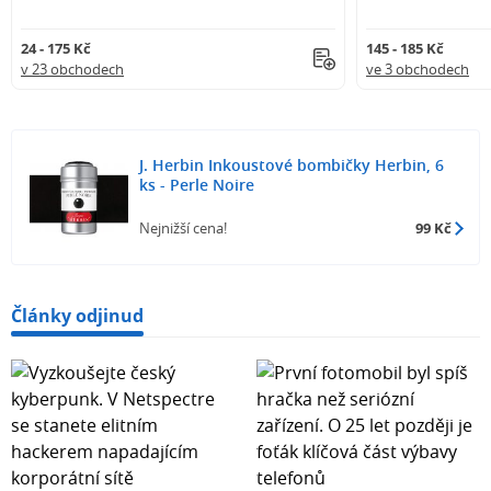
24 - 175 Kč
145 - 185 Kč
v 23 obchodech
ve 3 obchodech
J. Herbin Inkoustové bombičky Herbin, 6
ks - Perle Noire
Nejnižší cena!
99 Kč
Články odjinud