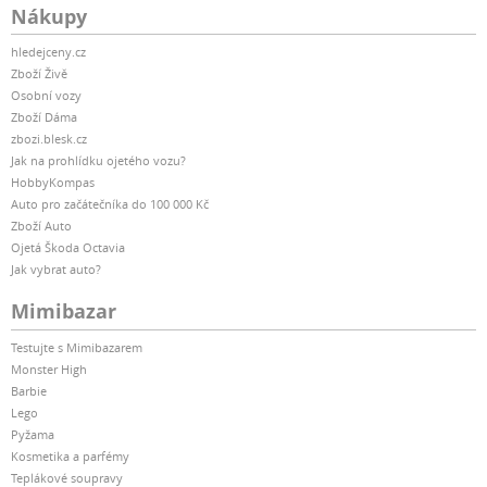
Nákupy
hledejceny.cz
Zboží Živě
Osobní vozy
Zboží Dáma
zbozi.blesk.cz
Jak na prohlídku ojetého vozu?
HobbyKompas
Auto pro začátečníka do 100 000 Kč
Zboží Auto
Ojetá Škoda Octavia
Jak vybrat auto?
Mimibazar
Testujte s Mimibazarem
Monster High
Barbie
Lego
Pyžama
Kosmetika a parfémy
Teplákové soupravy