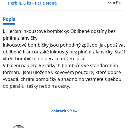
Herbin, 6 ks - Perle Noire
99 Kč
Popis
J. Herbin Inkoustové bombičky: Oblíbené odstíny bez
plnění z lahvičky
Inkoustové bombičky jsou pohodlný způsob, jak používat
oblíbené francouzské inkousty bez plnění z lahvičky. Stačí
vložit bombičku do pera a můžete psát.
V balení najdete 6 krátkých bombiček ve standardním
formátu. Jsou uložené v kovovém pouzdře, které dobře
vypadá, chrání bombičky a snadno ho vezmete s sebou
do penálu, tašky nebo na cesty.
Zobrazit více
Stejné barvy, jednodušší používání
Bombičky obsahují stejné odstíny jako lahvičkové
inkousty J. Herbin. Pokud už máte oblíbenou barvu v