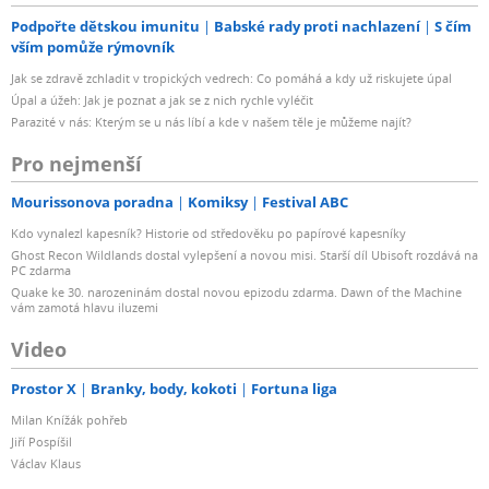
Podpořte dětskou imunitu
Babské rady proti nachlazení
S čím
vším pomůže rýmovník
Jak se zdravě zchladit v tropických vedrech: Co pomáhá a kdy už riskujete úpal
Úpal a úžeh: Jak je poznat a jak se z nich rychle vyléčit
Parazité v nás: Kterým se u nás líbí a kde v našem těle je můžeme najít?
Pro nejmenší
Mourissonova poradna
Komiksy
Festival ABC
Kdo vynalezl kapesník? Historie od středověku po papírové kapesníky
Ghost Recon Wildlands dostal vylepšení a novou misi. Starší díl Ubisoft rozdává na
PC zdarma
Quake ke 30. narozeninám dostal novou epizodu zdarma. Dawn of the Machine
vám zamotá hlavu iluzemi
Video
Prostor X
Branky, body, kokoti
Fortuna liga
Milan Knížák pohřeb
Jiří Pospíšil
Václav Klaus