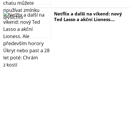
Netflix a další na víkend: nový
Ted Lasso a akční Lioness....
Mějte náhradní zásobu vždy po ruce
Inkousty J. Herbin jsou oblíbené pro čisté, dobře čitelné
barvy a příjemné každodenní používání. V bombičkách
získáte stejný inkoust jako v lahvičce, jen v jednodušší
podobě pro použití.
Inkoust je na bázi barviva a po zaschnutí není
voděodolný. Nejlépe se hodí pro běžné psaní v zápisníku,
diáři, dopisech nebo poznámkách.
✍ Yuppi Tip: Bombičky se hodí i na vyzkoušení nového
odstínu. Pokud si nejste jistí celou lahvičkou, malé balení
vám pomůže zjistit, jestli vám barva bude sedět při
běžném psaní.