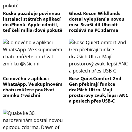
Rusko požaduje povinnou
Ghost Recon Wildlands
instalaci státních aplikací
dostal vylepšení a novou
do iPhonů. Apple odmítl,
misi. Starší díl Ubisoft
teď čelí miliardové pokutě
rozdává na PC zdarma
Co nového v aplikaci
Bose QuietComfort 2nd
WhatsApp. Ve skupinovém
Gen přebírají funkce
chatu můžete používat
dražších Ultra. Mají
zmínku @všichni
prostorový zvuk, lepší ANC
a poslech přes USB-C