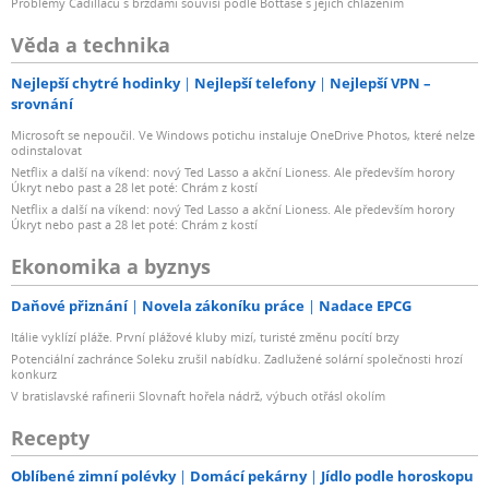
Problémy Cadillacu s brzdami souvisí podle Bottase s jejich chlazením
Věda a technika
Nejlepší chytré hodinky
Nejlepší telefony
Nejlepší VPN –
srovnání
Microsoft se nepoučil. Ve Windows potichu instaluje OneDrive Photos, které nelze
odinstalovat
Netflix a další na víkend: nový Ted Lasso a akční Lioness. Ale především horory
Úkryt nebo past a 28 let poté: Chrám z kostí
Netflix a další na víkend: nový Ted Lasso a akční Lioness. Ale především horory
Úkryt nebo past a 28 let poté: Chrám z kostí
Ekonomika a byznys
Daňové přiznání
Novela zákoníku práce
Nadace EPCG
Itálie vyklízí pláže. První plážové kluby mizí, turisté změnu pocítí brzy
Potenciální zachránce Soleku zrušil nabídku. Zadlužené solární společnosti hrozí
konkurz
V bratislavské rafinerii Slovnaft hořela nádrž, výbuch otřásl okolím
Recepty
Oblíbené zimní polévky
Domácí pekárny
Jídlo podle horoskopu