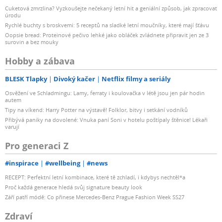
Cuketová zmrzlina? Vyzkoušejte nečekaný letní hit a geniální způsob, jak zpracovat
úrodu
Rychlé buchty s broskvemi: 5 receptů na sladké letní moučníky, které mají šťávu
Oopsie bread: Proteinové pečivo lehké jako obláček zvládnete připravit jen ze 3
surovin a bez mouky
Hobby a zábava
BLESK Tlapky
Divoký kačer
Netflix filmy a seriály
Osvěžení ve Schladmingu: Lamy, ferraty i koulovačka v létě jsou jen pár hodin
autem
Tipy na víkend: Harry Potter na výstavě! Folklor, bitvy i setkání vodníků
Přibývá paniky na dovolené: Vnuka paní Soni v hotelu poštípaly štěnice! Lékaři
varují
Pro generaci Z
#inspirace
#wellbeing
#news
RECEPT: Perfektní letní kombinace, které tě zchladí, i kdybys nechtěl*a
Proč každá generace hledá svůj signature beauty look
Září patří módě: Co přinese Mercedes-Benz Prague Fashion Week SS27
Zdraví