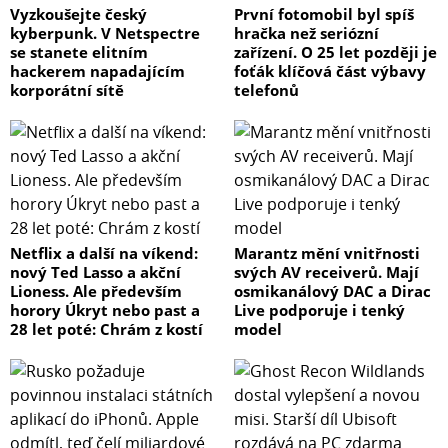
Vyzkoušejte český
První fotomobil byl spíš
kyberpunk. V Netspectre
hračka než seriózní
se stanete elitním
zařízení. O 25 let později je
hackerem napadajícím
foťák klíčová část výbavy
korporátní sítě
telefonů
Netflix a další na víkend:
Marantz mění vnitřnosti
nový Ted Lasso a akční
svých AV receiverů. Mají
Lioness. Ale především
osmikanálový DAC a Dirac
horory Úkryt nebo past a
Live podporuje i tenký
28 let poté: Chrám z kostí
model