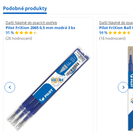
Podobné produkty
Další Náplně do psacích potřeb
Další Náplně do psa
Pilot FriXion 2065 0,5 mm modrá 3 ks
Pilot FriXion Bal
91 %
94 %
(26 hodnocení)
(16 hodnocení)
Previous
Next