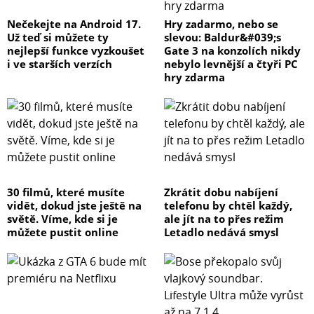
Většina nepoctivých prodejců používá magické hodnoty
Nečekejte na Android 17.
Hry zadarmo, nebo se
Watt uvedené v různých metodách měření. V audio
Už teď si můžete ty
slevou: Baldur&#039;s
světě by vás měla zajímat jen jedna hodnota, která je
nejlepší funkce vyzkoušet
Gate 3 na konzolích nikdy
napříč všemi výrobci porovnatelná. Tou je udaný příkon
i ve starších verzích
nebylo levnější a čtyři PC
Watt RMS. Této hodnoty je dosaženo dlouhodobě a
hry zdarma
konstantně a vychází ze stejného procesu měření.
Dalším údajem Watt MAX je schopnost reproduktoru
tento příkon přenést na velmi malou chvilku.
V konečném důsledku tato hodnota není příliš důležitá a
doporučujeme se řídit hodnotou Watt RMS.
30 filmů, které musíte
Zkrátit dobu nabíjení
JAKÁ KONSTRUKCE JE PRO MĚ NEJVHODNĚJŠÍ?
vidět, dokud jste ještě na
telefonu by chtěl každý,
světě. Víme, kde si je
ale jít na to přes režim
V zásadě se na trhu objevují jen dva typy konstrukcí
můžete pustit online
Letadlo nedává smysl
reprosoustav – uzavřená a bassreflexová.
Uzavřená konstrukce se vyznačuje přesnou, více
přirozenou a rychlou reprodukcí, která navíc potřebuje
menší objem reproboxu. Nevýhodou je menší síla