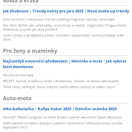
Móda a krása
Jak zhubnout
Trendy nehty pro jaro 2025
Nové make-up trendy
Smrt na silnici v Letňanech: Policie vyšetřuje tragickou nehodu motorkáře
Sex, fetiš, BDSM, ale i přednášky, workshopy a market. Organizátor Prague Fetish
Weekendu popsal, jak akce probíhá
Vodní zdroje a zemědělská půda v ohrožení: Katastrofální sucha přicházejí stále
dříve
Pro ženy a maminky
Nejčastější novoroční předsevzetí
Miminko a mráz
Jak vybírat
letní dovolenou
Okurková limonáda
RECEPT: Kynutý švestkový koláč s drobenkou. Klasika, se kterou zabodujete
Tohle nikdy neříkejte! Slova, kterými rodiče dětem ubližují ze všeho nejvíc
Auto-moto
Alko-kalkulačka
Rallye Dakar 2025
Dálniční známka 2025
MotoGP: Páteční program ve Velké Británii uzavřel rekordním časem Bezzecchi
Další klasická corvette s dobrými jízdními vlastnostmi? Mitsuoka znovu využije
legendární MX-5