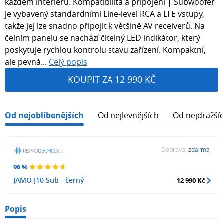
každém interiéru. Kompatibilita a připojení | Subwoofer
je vybavený standardními Line-level RCA a LFE vstupy,
takže jej lze snadno připojit k většině AV receiverů. Na
čelním panelu se nachází čitelný LED indikátor, který
poskytuje rychlou kontrolu stavu zařízení. Kompaktní,
ale pevná...
Celý popis
KOUPIT ZA 12 990 KČ
Od nejoblíbenějších
Od nejlevnějších
Od nejdražší
Doprava:
zdarma
96 %
JAMO J10 Sub - černý
12 990 Kč
Popis