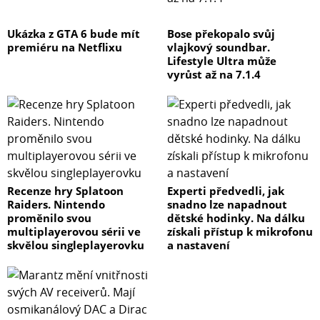
v basovém spektru, která musí být vybuzena jedině
větším reproduktorem.
Ukázka z GTA 6 bude mít
Bose překopalo svůj
premiéru na Netflixu
vlajkový soundbar.
Lifestyle Ultra může
Bassreflexová je pak výrazně složitější, protože potřebuje
vyrůst až na 7.1.4
mít přesně naladěný a vyměřený basový nátrubek
v reproboxu. Před ani za tímto nátrubkem nesmí být
překážka například v podobě zdi alespoň ve vzdálenosti
průměru nátrubku. Výhodou je živý, úderný a hutný tón,
který i z menších reproduktorů a ozvučnic dokáže dostat
velmi solidní spodní tóny.
Recenze hry Splatoon
Experti předvedli, jak
CO JE TO IMPEDANCE A JAK VYBRAT TU SPRÁVNOU?
Raiders. Nintendo
snadno lze napadnout
proměnilo svou
dětské hodinky. Na dálku
multiplayerovou sérii ve
získali přístup k mikrofonu
Impedance je odpor použité reprosoustavy uvedený v
skvělou singleplayerovku
a nastavení
Ohmech. To vás musí zajímat jen v případě nákupu
pasivní reprosoustavy, kterou je potřeba připojit k
externímu zesilovači či receiveru. Tato impedance se pak
musí shodovat s impedancí použitého zesilovače či