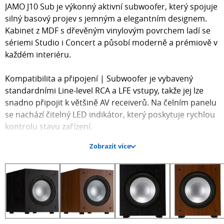
JAMO J10 Sub je výkonný aktivní subwoofer, který spojuje
silný basový projev s jemným a elegantním designem.
Kabinet z MDF s dřevěným vinylovým povrchem ladí se
sériemi Studio i Concert a působí moderně a prémiově v
každém interiéru.
Kompatibilita a připojení | Subwoofer je vybavený
standardními Line-level RCA a LFE vstupy, takže jej lze
snadno připojit k většině AV receiverů. Na čelním panelu
se nachází čitelný LED indikátor, který poskytuje rychlou
kontrolu stavu zařízení.
Zobrazit více
Kompaktní, ale pevná konstrukce | Rozměry 368 × 317 ×
427 mm umožňují umístění bez nutnosti velkého
prostoru. Vnitřní výztuhy omezují rezonance a reprobox
je navržený pro stabilitu i při vyšším výkonu.
Silný a čistý bas | O basovou odezvu se stará 254mm
aluminizovaný polyfiberový reproduktor s předním