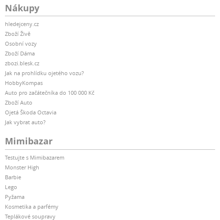
Nákupy
hledejceny.cz
Zboží Živě
Osobní vozy
Zboží Dáma
zbozi.blesk.cz
Jak na prohlídku ojetého vozu?
HobbyKompas
Auto pro začátečníka do 100 000 Kč
Zboží Auto
Ojetá Škoda Octavia
Jak vybrat auto?
Mimibazar
Testujte s Mimibazarem
Monster High
Barbie
Lego
Pyžama
Kosmetika a parfémy
Teplákové soupravy