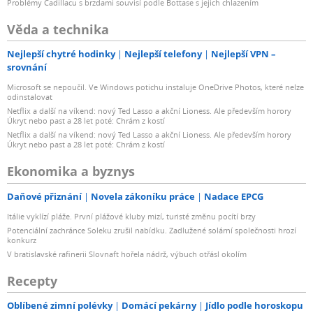
Problémy Cadillacu s brzdami souvisí podle Bottase s jejich chlazením
Věda a technika
Nejlepší chytré hodinky
Nejlepší telefony
Nejlepší VPN –
srovnání
Microsoft se nepoučil. Ve Windows potichu instaluje OneDrive Photos, které nelze
odinstalovat
Netflix a další na víkend: nový Ted Lasso a akční Lioness. Ale především horory
Úkryt nebo past a 28 let poté: Chrám z kostí
Netflix a další na víkend: nový Ted Lasso a akční Lioness. Ale především horory
Úkryt nebo past a 28 let poté: Chrám z kostí
Ekonomika a byznys
Daňové přiznání
Novela zákoníku práce
Nadace EPCG
Itálie vyklízí pláže. První plážové kluby mizí, turisté změnu pocítí brzy
Potenciální zachránce Soleku zrušil nabídku. Zadlužené solární společnosti hrozí
konkurz
V bratislavské rafinerii Slovnaft hořela nádrž, výbuch otřásl okolím
Recepty
Oblíbené zimní polévky
Domácí pekárny
Jídlo podle horoskopu