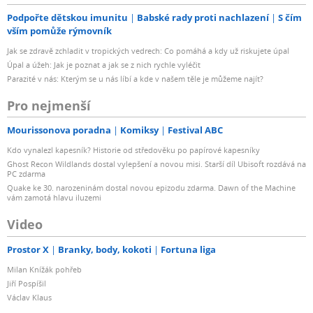
Podpořte dětskou imunitu
Babské rady proti nachlazení
S čím
vším pomůže rýmovník
Jak se zdravě zchladit v tropických vedrech: Co pomáhá a kdy už riskujete úpal
Úpal a úžeh: Jak je poznat a jak se z nich rychle vyléčit
Parazité v nás: Kterým se u nás líbí a kde v našem těle je můžeme najít?
Pro nejmenší
Mourissonova poradna
Komiksy
Festival ABC
Kdo vynalezl kapesník? Historie od středověku po papírové kapesníky
Ghost Recon Wildlands dostal vylepšení a novou misi. Starší díl Ubisoft rozdává na
PC zdarma
Quake ke 30. narozeninám dostal novou epizodu zdarma. Dawn of the Machine
vám zamotá hlavu iluzemi
Video
Prostor X
Branky, body, kokoti
Fortuna liga
Milan Knížák pohřeb
Jiří Pospíšil
Václav Klaus