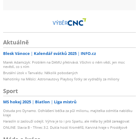
reproduktor ztrácí především na kvalitě reprodukce.
VÝBĚR
Aktuálně
Blesk Vánoce
Kalendář svátků 2025
INFO.cz
Marek Adamczyk: Problém na DAMU přetrvává. Všichni o něm vědí, jen moc
nevědí, co s ním
Brutální útok v Tanvaldu: Několik pobodaných
Nahotinky na Měsíci: Astronautovy Playboy fotky se vydražily za miliony
Sport
MS hokej 2025
Biatlon
Liga mistrů
Ostuda pro Dynamo. Odhlášení béčka za půl milionu, majitelka odmítla nabídku
kraje
Haraslín si zaslouží odejít. Výhra je to i pro Spartu, ale měla by ještě zareagovat
ONLINE: Slavia B - Třinec 3:2. Dukla hostí Kroměříž, Karviná hraje v Prostějově