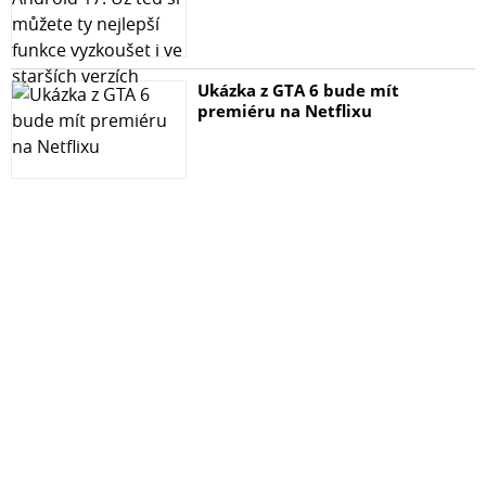
- Robustní konstrukce z MDF
TECHNICKÉ PARAMETRY
Ukázka z GTA 6 bude mít
premiéru na Netflixu
- 150 Watt RMS
- Frekvenční rozsah 40 Hz až 200 Hz
- Výhybka s laděním propusti
- Rozměry 318 x 369 x 427 mm (ŠxVxH)
- Provoz na 240 V / 50 Hz
- Hmotnost 12 kg / ks
CO JE OBSAHEM BALENÍ