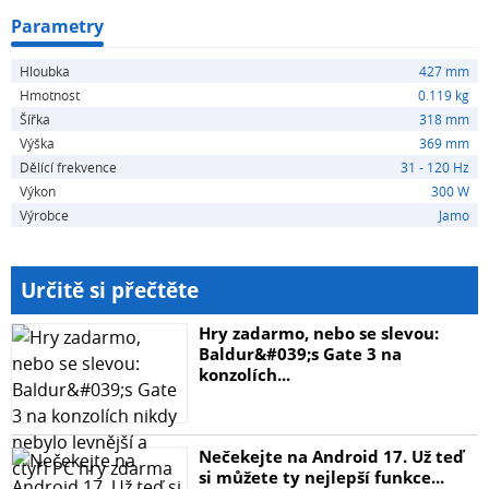
vyzařováním. Je spojený s digitálním zesilovačem třídy D
Parametry
o výkonu 150 W RMS / 300 W max, který poskytuje čistý
Hloubka
427 mm
bas bez zkreslení i při vyšší hlasitosti.
Hmotnost
0.119 kg
Šířka
318 mm
PŘEDNOSTI
Výška
369 mm
Dělící frekvence
31 - 120 Hz
- Osazeno vnitřním zesilovačem třídy D(není potřeba mít
Výkon
300 W
externí zesilovač)
Výrobce
Jamo
- Příkon 300 Watt MAX a 150 Watt RMS
Určitě si přečtěte
- 10" reproduktor fungující již od 38 Hz
Hry zadarmo, nebo se slevou:
Baldur&#039;s Gate 3 na
- Nastavitelná dělící frekvence
konzolích...
- Možnost otočení fáze
Nečekejte na Android 17. Už teď
- Nastavení hlasitosti
si můžete ty nejlepší funkce...