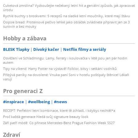
Cuketová zmrzlina? Vyzkoušejte nečekaný letní hit a geniální způsob, jak zpracovat
úrodu
Rychlé buchty s broskvemi: 5 receptů na sladké letní moučníky, které mají šťávu
Oopsie bread: Proteinové pečivo lehké jako obláček zvládnete připravit jen ze 3
surovin a bez mouky
Hobby a zábava
BLESK Tlapky
Divoký kačer
Netflix filmy a seriály
Osvěžení ve Schladmingu: Lamy, ferraty i koulovačka v létě jsou jen pár hodin
autem
Tipy na víkend: Harry Potter na výstavě! Folklor, bitvy i setkání vodníků
Přibývá paniky na dovolené: Vnuka paní Soni v hotelu poštípaly štěnice! Lékaři
varují
Pro generaci Z
#inspirace
#wellbeing
#news
RECEPT: Perfektní letní kombinace, které tě zchladí, i kdybys nechtěl*a
Proč každá generace hledá svůj signature beauty look
Září patří módě: Co přinese Mercedes-Benz Prague Fashion Week SS27
Zdraví