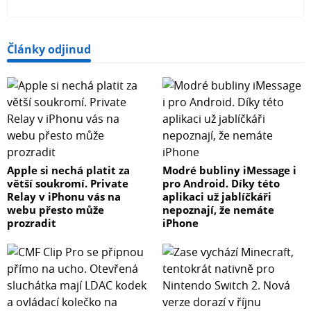
Funkce/vlastnosti
Články odjinud
Bluetooth
Nabíjecí kabel
Voděodolný IP 67
Bezdrátový
JBL PartyBoost
Co je v krabici?
Apple si nechá platit za
Modré bubliny iMessage i
větší soukromí. Private
pro Android. Díky této
Relay v iPhonu vás na
aplikaci už jablíčkáři
1 x JBL Charge 5
webu přesto může
nepoznají, že nemáte
1 x USB kabel typu C
prozradit
iPhone
1 x Rychlý průvodce
1 x Záruční list/Bezpečnostní list