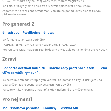
OBRAZEM: Modré slzy na Tchaj-wanu mění moře v magickou říši
Jan Faltus: Vždycky mně přišlo trošku zvrhlé splachovat pitnou vodou
Zapomeňte na rozpálené Středomoří! Zamiřte na pohádkovou pláž se zlatým
pískem do Walesu
Pro generaci Z
#inspirace
#wellbeing
#news
Jak funguje vztah Lva a Vodnáře?
FASHION NEWS: John Galliano headlinuje MET GALA 2027
Pop Culture Wrap: Madison Beer řekla ano a Met Gala odhalilo téma pro rok 2027!
Zdraví
Podpořte dětskou imunitu
Babské rady proti nachlazení
S čím
vším pomůže rýmovník
Jak se zdravě zchladit v tropických vedrech: Co pomáhá a kdy už riskujete úpal
Úpal a úžeh: Jak je poznat a jak se z nich rychle vyléčit
Parazité v nás: Kterým se u nás líbí a kde v našem těle je můžeme najít?
Pro nejmenší
Mourissonova poradna
Komiksy
Festival ABC