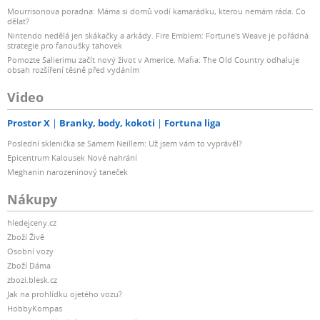
Mourrisonova poradna: Máma si domů vodí kamarádku, kterou nemám ráda. Co
dělat?
Nintendo nedělá jen skákačky a arkády. Fire Emblem: Fortune's Weave je pořádná
strategie pro fanoušky tahovek
Pomozte Salierimu začít nový život v Americe. Mafia: The Old Country odhaluje
obsah rozšíření těsně před vydáním
Video
Prostor X
Branky, body, kokoti
Fortuna liga
Poslední sklenička se Samem Neillem: Už jsem vám to vyprávěl?
Epicentrum Kalousek Nové nahrání
Meghanin narozeninový taneček
Nákupy
hledejceny.cz
Zboží Živě
Osobní vozy
Zboží Dáma
zbozi.blesk.cz
Jak na prohlídku ojetého vozu?
HobbyKompas