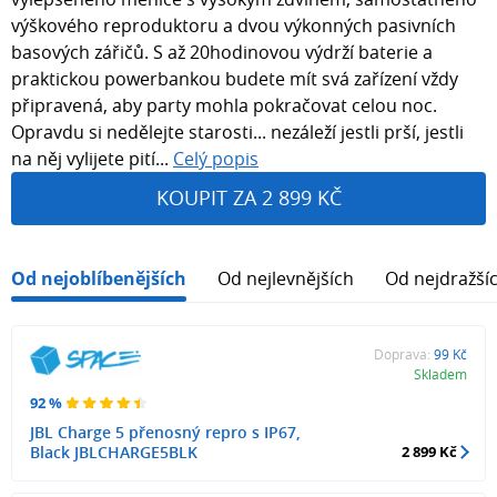
výškového reproduktoru a dvou výkonných pasivních
basových zářičů. S až 20hodinovou výdrží baterie a
praktickou powerbankou budete mít svá zařízení vždy
připravená, aby party mohla pokračovat celou noc.
Opravdu si nedělejte starosti... nezáleží jestli prší, jestli
na něj vylijete pití...
Celý popis
KOUPIT ZA 2 899 KČ
Od nejoblíbenějších
Od nejlevnějších
Od nejdražší
Doprava:
99 Kč
Skladem
92 %
JBL Charge 5 přenosný repro s IP67,
Black JBLCHARGE5BLK
2 899 Kč