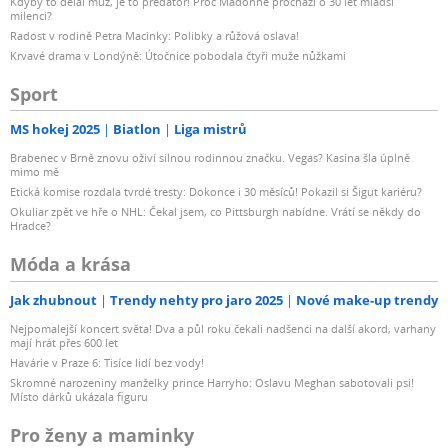
Kdyby to dělal muž, je to predátor! Proč Madonně prochází o 30 let mladší
milenci?
Radost v rodině Petra Macinky: Polibky a růžová oslava!
Krvavé drama v Londýně: Útočnice pobodala čtyři muže nůžkami
Sport
MS hokej 2025
Biatlon
Liga mistrů
Brabenec v Brně znovu oživí silnou rodinnou značku. Vegas? Kasina šla úplně
mimo mě
Etická komise rozdala tvrdé tresty: Dokonce i 30 měsíců! Pokazil si Šigut kariéru?
Okuliar zpět ve hře o NHL: Čekal jsem, co Pittsburgh nabídne. Vrátí se někdy do
Hradce?
Móda a krása
Jak zhubnout
Trendy nehty pro jaro 2025
Nové make-up trendy
Nejpomalejší koncert světa! Dva a půl roku čekali nadšenci na další akord, varhany
mají hrát přes 600 let
Havárie v Praze 6: Tisíce lidí bez vody!
Skromné narozeniny manželky prince Harryho: Oslavu Meghan sabotovali psi!
Místo dárků ukázala figuru
Pro ženy a maminky