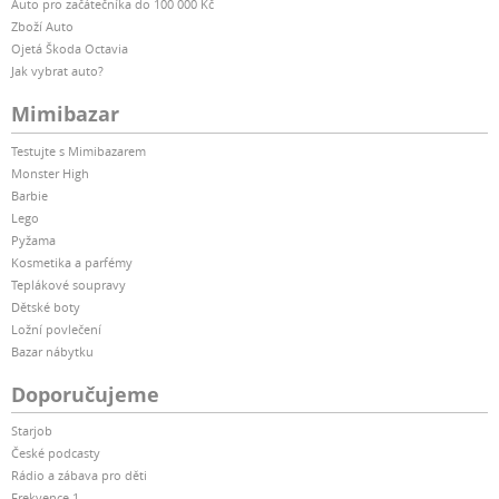
Auto pro začátečníka do 100 000 Kč
Zboží Auto
Ojetá Škoda Octavia
Jak vybrat auto?
Mimibazar
Testujte s Mimibazarem
Monster High
Barbie
Lego
Pyžama
Kosmetika a parfémy
Teplákové soupravy
Dětské boty
Ložní povlečení
Bazar nábytku
Doporučujeme
Starjob
České podcasty
Rádio a zábava pro děti
Frekvence 1