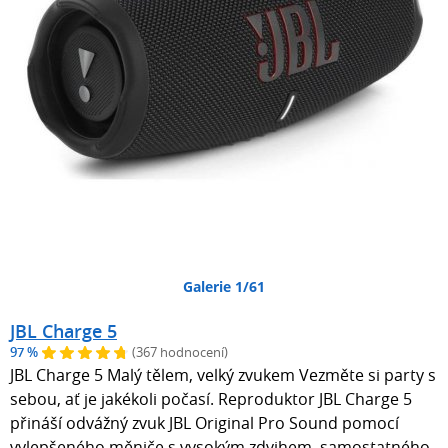
Galerie 1/61
JBL Charge 5
97 %
(367 hodnocení)
JBL Charge 5 Malý tělem, velký zvukem Vezměte si party s
sebou, ať je jakékoli počasí. Reproduktor JBL Charge 5
přináší odvážný zvuk JBL Original Pro Sound pomocí
vylepšeného měniče s vysokým zdvihem, samostatného