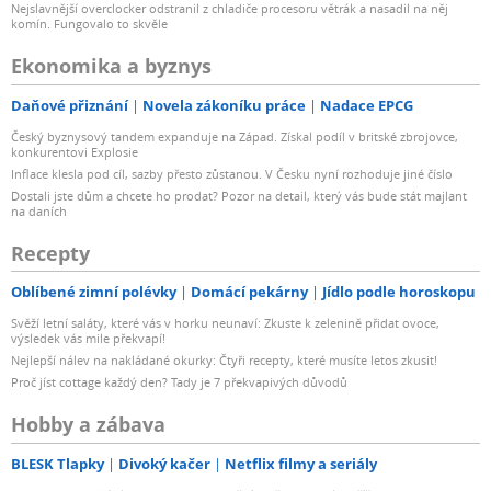
Nejslavnější overclocker odstranil z chladiče procesoru větrák a nasadil na něj
komín. Fungovalo to skvěle
Ekonomika a byznys
Daňové přiznání
Novela zákoníku práce
Nadace EPCG
Český byznysový tandem expanduje na Západ. Získal podíl v britské zbrojovce,
konkurentovi Explosie
Inflace klesla pod cíl, sazby přesto zůstanou. V Česku nyní rozhoduje jiné číslo
Dostali jste dům a chcete ho prodat? Pozor na detail, který vás bude stát majlant
na daních
Recepty
Oblíbené zimní polévky
Domácí pekárny
Jídlo podle horoskopu
Svěží letní saláty, které vás v horku neunaví: Zkuste k zelenině přidat ovoce,
výsledek vás mile překvapí!
Nejlepší nálev na nakládané okurky: Čtyři recepty, které musíte letos zkusit!
Proč jíst cottage každý den? Tady je 7 překvapivých důvodů
Hobby a zábava
BLESK Tlapky
Divoký kačer
Netflix filmy a seriály