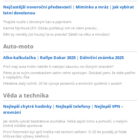
Nejčastější novoroční předsevzetí
Miminko a mráz
Jak vybírat
letní dovolenou
Thajské nudle s červeným kari a paprikami
Kamila Nývltová (37): Občas potřebuji mít ve všem pravdu...
Děti by neměly jíst houby! Je to pravda? Záleží na věku a množství
Auto-moto
Alko-kalkulačka
Rallye Dakar 2025
Dálniční známka 2025
Proč mají auta hrdlo nádrže či nabíjecí zásuvku na různých stranách?
Pérez je se svým comebackem zatím velmi spokojen. Dokázal jsem, že stále patřím
k nejlepším, říká
Hledáme zlatý ročník: 25 let vývoje asistentů a emisních systémů v autech
Věda a technika
Nejlepší chytré hodinky
Nejlepší telefony
Nejlepší VPN –
srovnání
Jak dobře vybrat bezdrátová sluchátka. Velká zajistí ticho a pohodlí, s malými
klidně můžete sportovat
První fotomobil byl spíš hračka než seriózní zařízení. O 25 let později je foťák
klíčová část výbavy telefonů