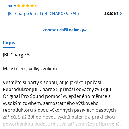
90 %
JBL Charge 5 teal (JBLCHARGE5TEAL)
4 940 Kč
Zobrazit další nabídky
Popis
JBL Charge 5
Malý tělem, velký zvukem
Vezměte si party s sebou, ať je jakékoli počasí.
Reproduktor JBL Charge 5 přináší odvážný zvuk JBL
Original Pro Sound pomocí vylepšeného měniče s
vysokým zdvihem, samostatného výškového
reproduktoru a dvou výkonných pasivních basových
zářičů. S až 20hodinovou výdrží baterie a praktickou
powerbankou budete mít svá zařízení vždy připravená,