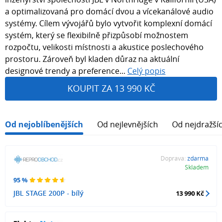
a optimalizovaná pro domácí dvou a vícekanálové audio
systémy. Cílem vývojářů bylo vytvořit komplexní domácí
systém, který se flexibilně přizpůsobí možnostem
rozpočtu, velikosti místnosti a akustice poslechového
prostoru. Zároveň byl kladen důraz na aktuální
designové trendy a preference...
Celý popis
KOUPIT ZA 13 990 KČ
Od nejoblíbenějších
Od nejlevnějších
Od nejdražší
Doprava:
zdarma
Skladem
95 %
JBL STAGE 200P - bílý
13 990 Kč