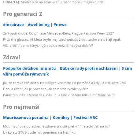
OBRAZEM: Modré slzy na Tchaj-wanu mění moře v magickou říši
Pro generaci Z
#inspirace
#wellbeing
#news
Září patří módě: Co přinese Mercedes-Benz Prague Fashion Week SS27
F*ck the glasses: AI Meta brýle mají zjednodušit život, zatím ale dělají opak
Víš, proč ti po mléčných výrobcích možná nebývá dobře?
Zdraví
Podpořte dětskou imunitu
Babské rady proti nachlazení
S čím
vším pomůže rýmovník
Jak se zdravě zchladit v tropických vedrech: Co pomáhá a kdy už riskujete úpal
Úpal a úžeh: Jak je poznat a jak se z nich rychle vyléčit
Parazité v nás: Kterým se u nás líbí a kde v našem těle je můžeme najít?
Pro nejmenší
Mourissonova poradna
Komiksy
Festival ABC
Mourrisonova poradna: Je zdravé si čistit pleť v 11 letech? Jak na to?
Ukázka z GTA 6 bude mít premiéru na Netflixu