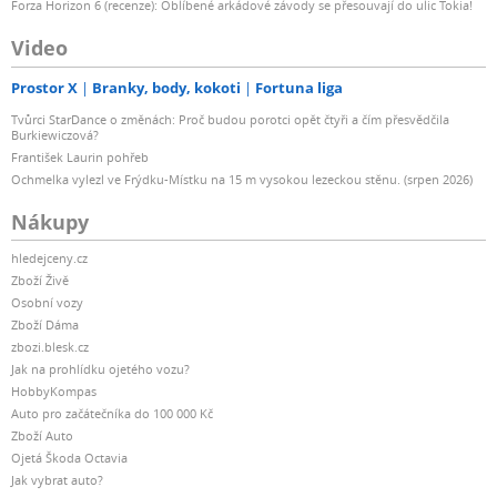
Forza Horizon 6 (recenze): Oblíbené arkádové závody se přesouvají do ulic Tokia!
Video
Prostor X
Branky, body, kokoti
Fortuna liga
Tvůrci StarDance o změnách: Proč budou porotci opět čtyři a čím přesvědčila
Burkiewiczová?
František Laurin pohřeb
Ochmelka vylezl ve Frýdku-Místku na 15 m vysokou lezeckou stěnu. (srpen 2026)
Nákupy
hledejceny.cz
Zboží Živě
Osobní vozy
Zboží Dáma
zbozi.blesk.cz
Jak na prohlídku ojetého vozu?
HobbyKompas
Auto pro začátečníka do 100 000 Kč
Zboží Auto
Ojetá Škoda Octavia
Jak vybrat auto?