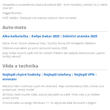
Hlasatelka a moderátorka Saskia Burešová (80) - Smrt manžela ji zdrtila! Co jí vrátilo
chuť žít?
Veggie Burritos
KVÍZ: Rafťáci. Otestujte své znalosti kultovní letní komedie
Auto-moto
Alko-kalkulačka
Rallye Dakar 2025
Dálniční známka 2025
Dacia, Ford i Suzuki zastavují linky. Vyschlý Dunaj drtí energetiku Balkánu
Vítězové a poražení po první polovině sezóny 2026
Jízdy Světa motorů opět míří do Letňan! Pátého září zažijete elektromobil, padne
loňský rekord?
Věda a technika
Nejlepší chytré hodinky
Nejlepší telefony
Nejlepší VPN –
srovnání
Marantz mění vnitřnosti svých AV receiverů. Mají osmikanálový DAC a Dirac Live
podporuje i tenký model
30 filmů, které musíte vidět, dokud jste ještě na světě. Víme, kde si je můžete
pustit online
Chrome kašle na design Windows 11. To stejné ale dělá Microsoft s Edgem