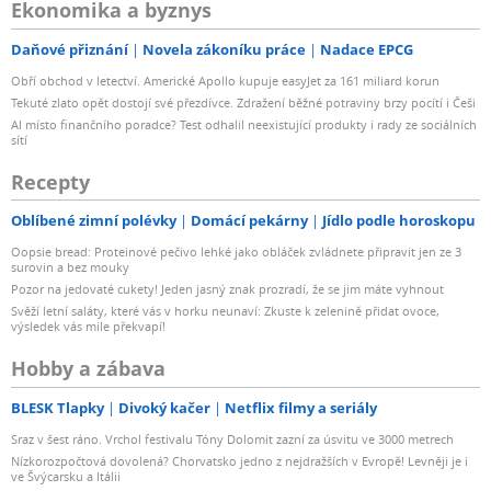
Ekonomika a byznys
Daňové přiznání
Novela zákoníku práce
Nadace EPCG
Obří obchod v letectví. Americké Apollo kupuje easyJet za 161 miliard korun
Tekuté zlato opět dostojí své přezdívce. Zdražení běžné potraviny brzy pocítí i Češi
AI místo finančního poradce? Test odhalil neexistující produkty i rady ze sociálních
sítí
Recepty
Oblíbené zimní polévky
Domácí pekárny
Jídlo podle horoskopu
Oopsie bread: Proteinové pečivo lehké jako obláček zvládnete připravit jen ze 3
surovin a bez mouky
Pozor na jedovaté cukety! Jeden jasný znak prozradí, že se jim máte vyhnout
Svěží letní saláty, které vás v horku neunaví: Zkuste k zelenině přidat ovoce,
výsledek vás mile překvapí!
Hobby a zábava
BLESK Tlapky
Divoký kačer
Netflix filmy a seriály
Sraz v šest ráno. Vrchol festivalu Tóny Dolomit zazní za úsvitu ve 3000 metrech
Nízkorozpočtová dovolená? Chorvatsko jedno z nejdražších v Evropě! Levněji je i
ve Švýcarsku a Itálii