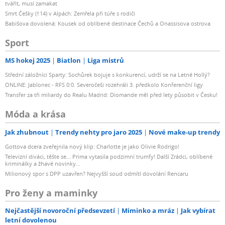
tvářit, musí zamakat
Smrt Češky (†14) v Alpách: Zemřela při túře s rodiči
Babišova dovolená: Kousek od oblíbené destinace Čechů a Onassisova ostrova
Sport
MS hokej 2025
Biatlon
Liga mistrů
Střední záložníci Sparty: Sochůrek bojuje s konkurencí, udrží se na Letné Hollý?
ONLINE: Jablonec - RFS 0:0. Severočeši rozehráli 3. předkolo Konferenční ligy
Transfer za tři miliardy do Realu Madrid: Diomande měl před lety působit v Česku!
Móda a krása
Jak zhubnout
Trendy nehty pro jaro 2025
Nové make-up trendy
Gottova dcera zveřejnila nový klip: Charlotte je jako Olivie Rodrigo!
Televizní diváci, těšte se... Prima vytasila podzimní trumfy! Další Zrádci, oblíbené
kriminálky a žhavé novinky...
Milionový spor s DPP uzavřen? Nejvyšší soud odmítl dovolání Rencaru
Pro ženy a maminky
Nejčastější novoroční předsevzetí
Miminko a mráz
Jak vybírat
letní dovolenou