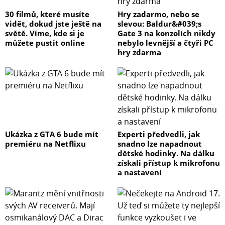
pouze nejnižších basových kmitočtů) do audio systému.
Zde opět hraje roli akustika a fyziologie vnímání zvuku
30 filmů, které musíte
Hry zadarmo, nebo se
vidět, dokud jste ještě na
slevou: Baldur&#039;s
lidským uchem, které velmi přesně lokalizuje směr,
světě. Víme, kde si je
Gate 3 na konzolích nikdy
odkud vycházejí zvuky vyšších frekvencí. Vysoké kmitočty
můžete pustit online
nebylo levnější a čtyři PC
se šíří jako úzký paprsek, u středních kmitočtů se už úzký
hry zdarma
paprsek mění na kužel a nízké basové kmitočty se šíří
kulově. To v praxi znamená, že u nízkých frekvencí do cca
100 Hz nedokážeme určit, odkud vycházejí. Proto je
možné umístit subwoofer v místnosti téměř kdekoliv.
Před finálním umístění subwooferu je doporučovat
experimentovat s polohou. Jedním ze způsobů, jak určit
Ukázka z GTA 6 bude mít
Experti předvedli, jak
premiéru na Netflixu
snadno lze napadnout
nejlepší místo pro subwoofer, je dočasné umístění do
dětské hodinky. Na dálku
poslechové pozice a přehrávání hudby se silnými basy.
získali přístup k mikrofonu
Během přehrávání systému se pohybujte na různá místa
a nastavení
v místnosti a poslouchejte, dokud nenajdete pozici, kde
jsou basy nejpůsobivější. Vyberte pro subwoofer toto
umístění.