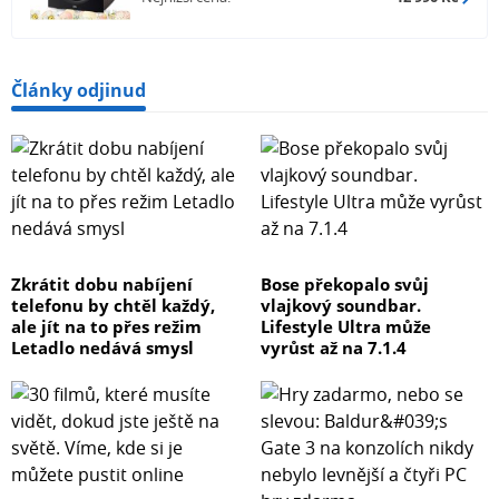
Odnímatelná krycí mřížka reproduktoru
Odnímatelný napájecí kabel
Články odjinud
#160;
#160;
UMÍSTĚNÍ SUBWOOFERU
Z fyziologie vnímání zvuku lidským uchem vyplývá, že pro
Zkrátit dobu nabíjení
Bose překopalo svůj
správnou prezentaci nízkých kmitočtů je zapotřebí
telefonu by chtěl každý,
vlajkový soundbar.
daleko vyššího výkonu, než pro střední a vysoké
ale jít na to přes režim
Lifestyle Ultra může
kmitočty. Schopnost přenést nejnižší frekvence je tak
Letadlo nedává smysl
vyrůst až na 7.1.4
vždy úměrná velikosti membrány reproduktoru a
vnitřnímu objemu skříně. Pro reprosoustavy menších
rozměrů je proto fakticky nemožné přenést nejnižší basy.
Řešením je přidání jednoho nebo více aktivních
subwooferů (speciální reprosoustavy pro reprodukci