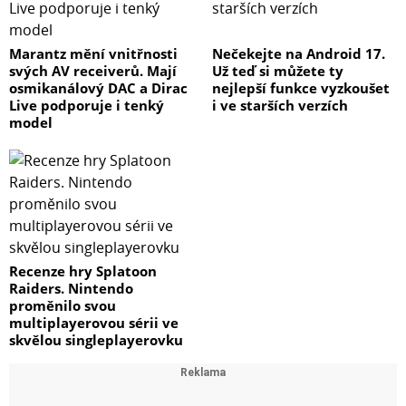
#160;
DVA JSOU VÍC NEŽ JEDEN
Marantz mění vnitřnosti
Nečekejte na Android 17.
svých AV receiverů. Mají
Už teď si můžete ty
osmikanálový DAC a Dirac
nejlepší funkce vyzkoušet
Dva subwoofery jsou velmi vhodné pro zvýraznění
Live podporuje i tenký
i ve starších verzích
dynamického rozsahu systému v dostupném prostoru a
model
zároveň nabízejí nižší výstupní kompresi, menší zkreslení
a snižují potenciál problému ořezání artefaktů. Se dvěma
(nebo i více) subwoofery získáte výrazně čistší a přesnější
basy i při extrémních úrovních hlasitosti. Při
referenčních úrovních nabízejí dva subwoofery
bezproblémovou nízkofrekvenční odezvu v pasážích
náročných na podání nízkofrekvenčního spektra.
Recenze hry Splatoon
Raiders. Nintendo
proměnilo svou
multiplayerovou sérii ve
skvělou singleplayerovku