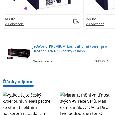
617 Kč
278 Kč
v 1 obchodě
v 1 obchodě
JetWorld PREMIUM kompatibilní toner pro
Brother TN-1090 černý (black)
Nejnižší cena!
281 Kč
Články odjinud