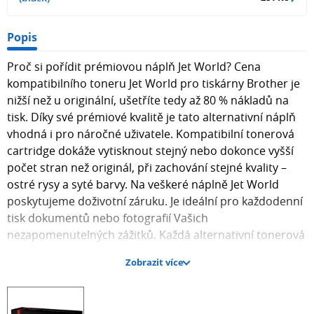
Popis
Proč si pořídit prémiovou náplň Jet World? Cena
kompatibilního toneru Jet World pro tiskárny Brother je
nižší než u originální, ušetříte tedy až 80 % nákladů na
tisk. Díky své prémiové kvalitě je tato alternativní náplň
vhodná i pro náročné uživatele. Kompatibilní tonerová
cartridge dokáže vytisknout stejný nebo dokonce vyšší
počet stran než originál, při zachování stejné kvality –
ostré rysy a syté barvy. Na veškeré náplně Jet World
poskytujeme doživotní záruku. Je ideální pro každodenní
tisk dokumentů nebo fotografií Vašich
nezapomenutelných zážitků. Každá alternativní tonerová
náplň prochází při výrobě přísnou kontrolou kvality.
Zobrazit více
Výrobce Jet World je prověřen více než 20 lety zkušeností
a vyrábí produkty dle normy ISO 9001, ISO 14001 a ISO
18001. Existuje mnoho výrobců kompatibilních náplní,