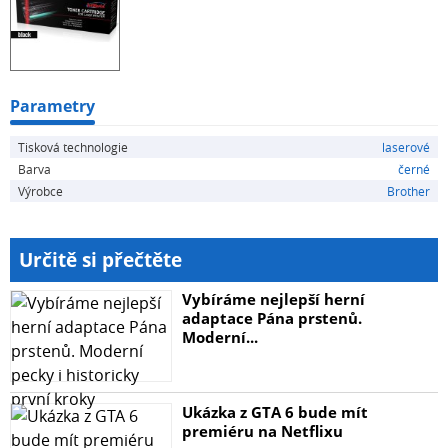
ale mohou se lišit svou kvalitou. My Vám garantujeme
100% spokojenost díky prověřené kvalitě našeho
dodavatele. Firma Jet World získala během svého
působení na trhu totiž mnoho zkušeností a díky tomu
jejich výrobky dosahují stejné úrovně kvality, jako
Parametry
originální. Kód výrobce: JW-B1090N
Tisková technologie
laserové
Barva
černé
Výrobce
Brother
Určitě si přečtěte
Vybíráme nejlepší herní
adaptace Pána prstenů.
Moderní...
Ukázka z GTA 6 bude mít
premiéru na Netflixu