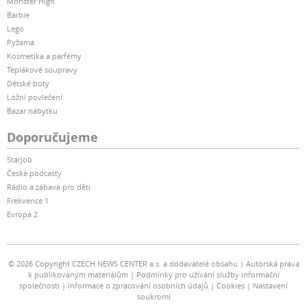
Monster High
Barbie
Lego
Pyžama
Kosmetika a parfémy
Teplákové soupravy
Dětské boty
Ložní povlečení
Bazar nábytku
Doporučujeme
Starjob
České podcasty
Rádio a zábava pro děti
Frekvence 1
Evropa 2
© 2026 Copyright CZECH NEWS CENTER a.s. a dodavatelé obsahu
Autorská práva
k publikovaným materiálům
Podmínky pro užívání služby informační
společnosti
Informace o zpracování osobních údajů
Cookies
Nastavení
soukromí