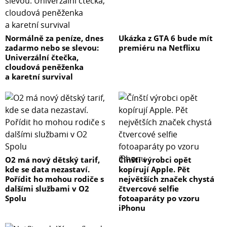
Normálně za peníze, dnes
Ukázka z GTA 6 bude mít
zadarmo nebo se slevou:
premiéru na Netflixu
Univerzální čtečka,
cloudová peněženka
a karetní survival
O2 má nový dětský tarif,
Čínští výrobci opět
kde se data nezastaví.
kopírují Apple. Pět
Pořídit ho mohou rodiče s
největších značek chystá
dalšími službami v O2
čtvercové selfie
Spolu
fotoaparáty po vzoru
iPhonu