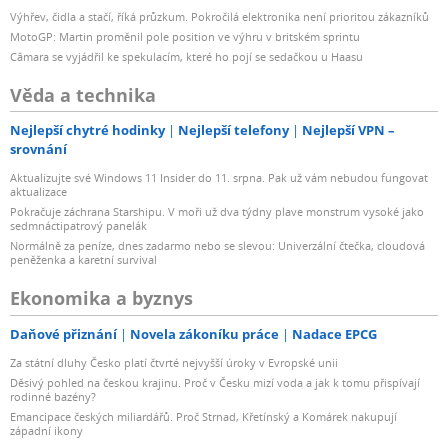
Výhřev, čidla a stačí, říká průzkum. Pokročilá elektronika není prioritou zákazníků
MotoGP: Martin proměnil pole position ve výhru v britském sprintu
Câmara se vyjádřil ke spekulacím, které ho pojí se sedačkou u Haasu
Věda a technika
Nejlepší chytré hodinky
Nejlepší telefony
Nejlepší VPN –
srovnání
Aktualizujte své Windows 11 Insider do 11. srpna. Pak už vám nebudou fungovat
aktualizace
Pokračuje záchrana Starshipu. V moři už dva týdny plave monstrum vysoké jako
sedmnáctipatrový panelák
Normálně za peníze, dnes zadarmo nebo se slevou: Univerzální čtečka, cloudová
peněženka a karetní survival
Ekonomika a byznys
Daňové přiznání
Novela zákoníku práce
Nadace EPCG
Za státní dluhy Česko platí čtvrté nejvyšší úroky v Evropské unii
Děsivý pohled na českou krajinu. Proč v Česku mizí voda a jak k tomu přispívají
rodinné bazény?
Emancipace českých miliardářů. Proč Strnad, Křetínský a Komárek nakupují
západní ikony