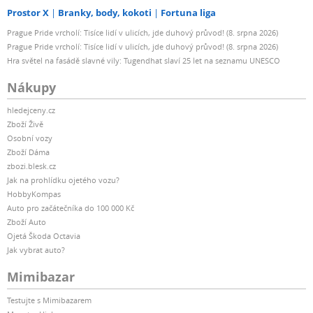
Prostor X
Branky, body, kokoti
Fortuna liga
Prague Pride vrcholí: Tisíce lidí v ulicích, jde duhový průvod! (8. srpna 2026)
Prague Pride vrcholí: Tisíce lidí v ulicích, jde duhový průvod! (8. srpna 2026)
Hra světel na fasádě slavné vily: Tugendhat slaví 25 let na seznamu UNESCO
Nákupy
hledejceny.cz
Zboží Živě
Osobní vozy
Zboží Dáma
zbozi.blesk.cz
Jak na prohlídku ojetého vozu?
HobbyKompas
Auto pro začátečníka do 100 000 Kč
Zboží Auto
Ojetá Škoda Octavia
Jak vybrat auto?
Mimibazar
Testujte s Mimibazarem