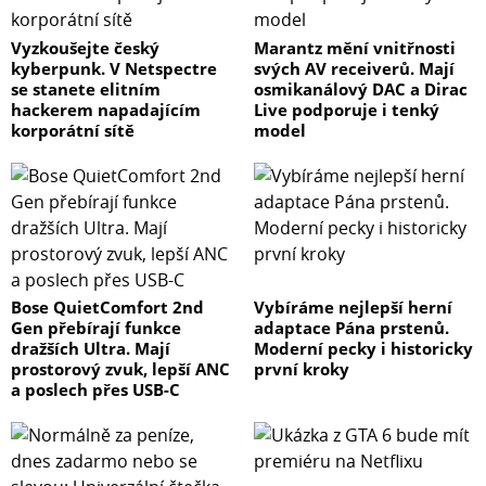
Vyzkoušejte český
Marantz mění vnitřnosti
kyberpunk. V Netspectre
svých AV receiverů. Mají
se stanete elitním
osmikanálový DAC a Dirac
hackerem napadajícím
Live podporuje i tenký
korporátní sítě
model
Bose QuietComfort 2nd
Vybíráme nejlepší herní
Gen přebírají funkce
adaptace Pána prstenů.
dražších Ultra. Mají
Moderní pecky i historicky
prostorový zvuk, lepší ANC
první kroky
a poslech přes USB-C