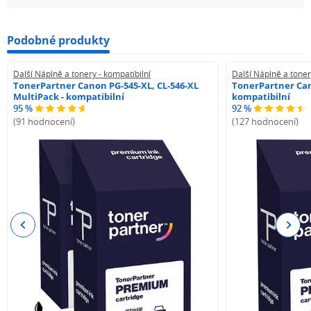
Podobné produkty
Další Náplně a tonery - kompatibilní
Další Náplně a toner
TonerPartner Canon PG-545-XL, CL-546-XL
TonerPartner Can
MultiPack - kompatibilní
kompatibilní
95 %
92 %
(91 hodnocení)
(127 hodnocení)
Previous
Next