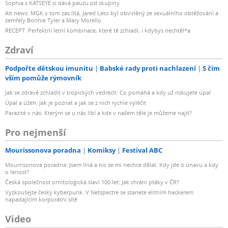
Sophia z KATSEYE si dává pauzu od skupiny
Alt news: MGK v tom zas lítá, Jared Leto byl obviněný ze sexuálního obtěžování a
zemřely Bonnie Tyler a Mary Morello
RECEPT: Perfektní letní kombinace, které tě zchladí, i kdybys nechtěl*a
Zdraví
Podpořte dětskou imunitu
Babské rady proti nachlazení
S čím
vším pomůže rýmovník
Jak se zdravě zchladit v tropických vedrech: Co pomáhá a kdy už riskujete úpal
Úpal a úžeh: Jak je poznat a jak se z nich rychle vyléčit
Parazité v nás: Kterým se u nás líbí a kde v našem těle je můžeme najít?
Pro nejmenší
Mourissonova poradna
Komiksy
Festival ABC
Mourrisonova poradna: Jsem líná a nic se mi nechce dělat: Kdy jde o únavu a kdy
o lenost?
Česká společnost ornitologická slaví 100 let: Jak chrání ptáky v ČR?
Vyzkoušejte český kyberpunk. V Netspectre se stanete elitním hackerem
napadajícím korporátní sítě
Video