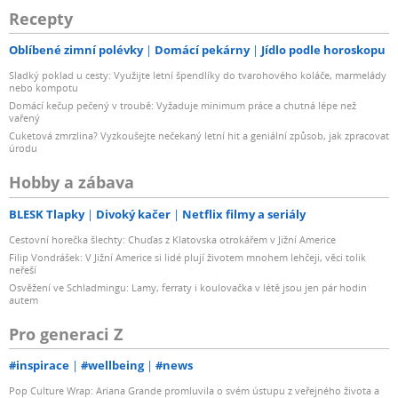
Recepty
Oblíbené zimní polévky
Domácí pekárny
Jídlo podle horoskopu
Sladký poklad u cesty: Využijte letní špendlíky do tvarohového koláče, marmelády
nebo kompotu
Domácí kečup pečený v troubě: Vyžaduje minimum práce a chutná lépe než
vařený
Cuketová zmrzlina? Vyzkoušejte nečekaný letní hit a geniální způsob, jak zpracovat
úrodu
Hobby a zábava
BLESK Tlapky
Divoký kačer
Netflix filmy a seriály
Cestovní horečka šlechty: Chuďas z Klatovska otrokářem v Jižní Americe
Filip Vondrášek: V Jižní Americe si lidé plují životem mnohem lehčeji, věci tolik
neřeší
Osvěžení ve Schladmingu: Lamy, ferraty i koulovačka v létě jsou jen pár hodin
autem
Pro generaci Z
#inspirace
#wellbeing
#news
Pop Culture Wrap: Ariana Grande promluvila o svém ústupu z veřejného života a