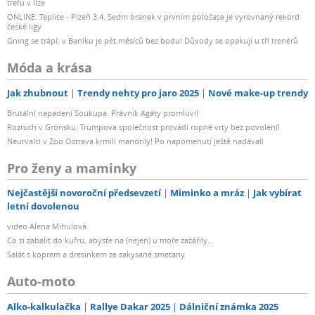
trefu v lize
ONLINE: Teplice - Plzeň 3:4. Sedm branek v prvním poločase je vyrovnaný rekord
české ligy
Gning se trápí: v Baníku je pět měsíců bez bodu! Důvody se opakují u tří trenérů
Móda a krása
Jak zhubnout
Trendy nehty pro jaro 2025
Nové make-up trendy
Brutální napadení Soukupa. Právník Agáty promluvil
Rozruch v Grónsku: Trumpova společnost provádí ropné vrty bez povolení!
Neurvalci v Zoo Ostrava krmili mandrily! Po napomenutí ještě nadávali
Pro ženy a maminky
Nejčastější novoroční předsevzetí
Miminko a mráz
Jak vybírat
letní dovolenou
video Alena Mihulová
Co si zabalit do kufru, abyste na (nejen) u moře zazářily...
Salát s koprem a dresinkem ze zakysané smetany
Auto-moto
Alko-kalkulačka
Rallye Dakar 2025
Dálniční známka 2025