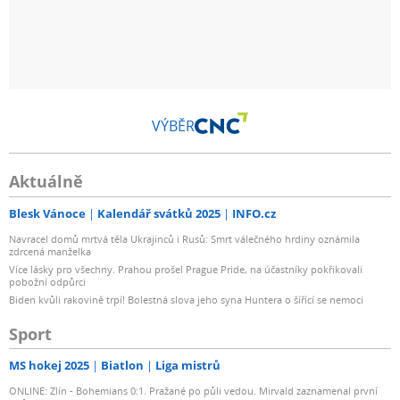
VÝBĚR
Aktuálně
Blesk Vánoce
Kalendář svátků 2025
INFO.cz
Navracel domů mrtvá těla Ukrajinců i Rusů: Smrt válečného hrdiny oznámila
zdrcená manželka
Více lásky pro všechny. Prahou prošel Prague Pride, na účastníky pokřikovali
pobožní odpůrci
Biden kvůli rakovině trpí! Bolestná slova jeho syna Huntera o šířící se nemoci
Sport
MS hokej 2025
Biatlon
Liga mistrů
ONLINE: Zlín - Bohemians 0:1. Pražané po půli vedou. Mirvald zaznamenal první