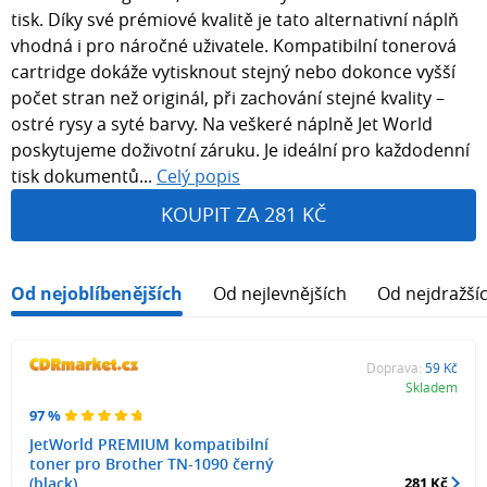
tisk. Díky své prémiové kvalitě je tato alternativní náplň
vhodná i pro náročné uživatele. Kompatibilní tonerová
cartridge dokáže vytisknout stejný nebo dokonce vyšší
počet stran než originál, při zachování stejné kvality –
ostré rysy a syté barvy. Na veškeré náplně Jet World
poskytujeme doživotní záruku. Je ideální pro každodenní
tisk dokumentů...
Celý popis
KOUPIT ZA 281 KČ
Od nejoblíbenějších
Od nejlevnějších
Od nejdražší
Doprava:
59 Kč
Skladem
97 %
JetWorld PREMIUM kompatibilní
toner pro Brother TN-1090 černý
(black)
281 Kč