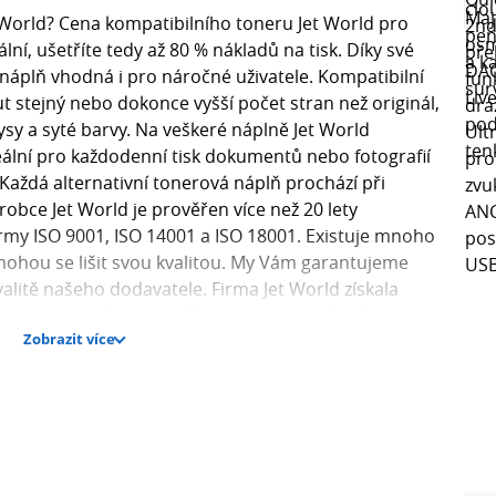
 World? Cena kompatibilního toneru Jet World pro
ální, ušetříte tedy až 80 % nákladů na tisk. Díky své
í náplň vhodná i pro náročné uživatele. Kompatibilní
t stejný nebo dokonce vyšší počet stran než originál,
rysy a syté barvy. Na veškeré náplně Jet World
eální pro každodenní tisk dokumentů nebo fotografií
aždá alternativní tonerová náplň prochází při
robce Jet World je prověřen více než 20 lety
rmy ISO 9001, ISO 14001 a ISO 18001. Existuje mnoho
mohou se lišit svou kvalitou. My Vám garantujeme
litě našeho dodavatele. Firma Jet World získala
 mnoho zkušeností a díky tomu jejich výrobky
Zobrazit více
 originální. Kód výrobce: JW-B328CN