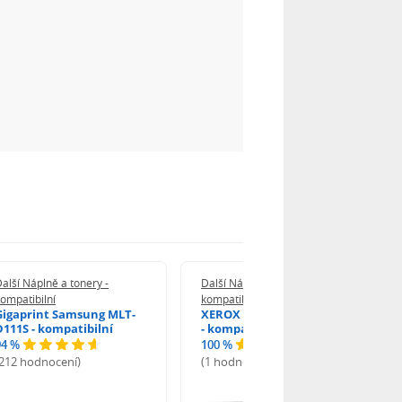
alší Náplně a tonery -
Další Náplně a tonery -
ompatibilní
kompatibilní
Gigaprint Samsung MLT-
XEROX Brother TN-2590XL
D111S - kompatibilní
- kompatibilní
94 %
100 %
(212 hodnocení)
(1 hodnocení)