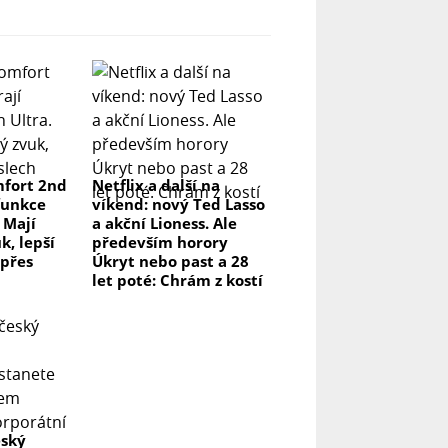
fort 2nd
Netflix a další na
funkce
víkend: nový Ted Lasso
 Mají
a akční Lioness. Ale
k, lepší
především horory
 přes
Úkryt nebo past a 28
let poté: Chrám z kostí
eský