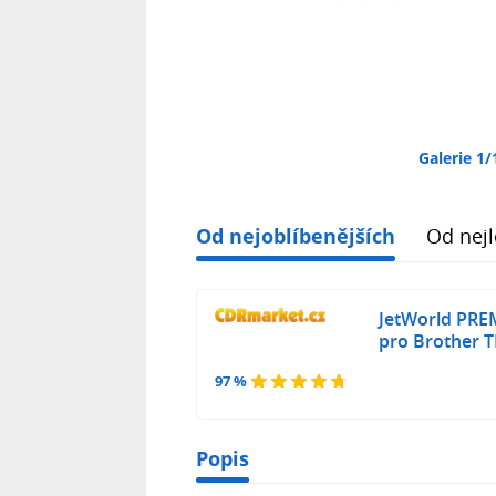
Galerie 1/
Od nejoblíbenějších
Od nejl
JetWorld PRE
pro Brother T
97 %
Popis