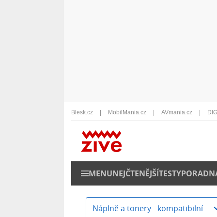
Blesk.cz
MobilMania.cz
AVmania.cz
DIG
MENU
NEJČTENĚJŠÍ
TESTY
PORADN
Náplně a tonery - kompatibilní