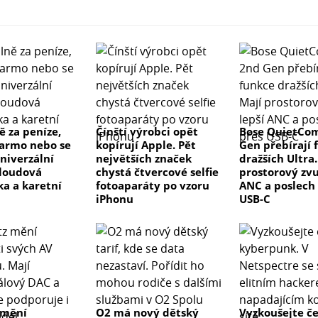
 za peníze,
Čínští výrobci opět
Bose QuietCom
armo nebo se
kopírují Apple. Pět
Gen přebírají 
Univerzální
největších značek
dražších Ultra.
cloudová
chystá čtvercové selfie
prostorový zvu
a a karetní
fotoaparáty po vzoru
ANC a poslech
iPhonu
USB-C
 mění
O2 má nový dětský
Vyzkoušejte č