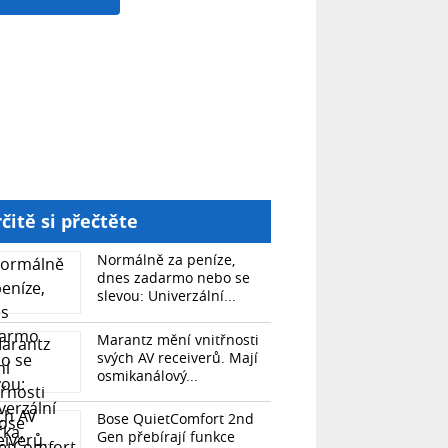
čitě si přečtěte
Normálně za peníze,
dnes zadarmo nebo se
slevou: Univerzální...
Marantz mění vnitřnosti
svých AV receiverů. Mají
osmikanálový...
Bose QuietComfort 2nd
Gen přebírají funkce