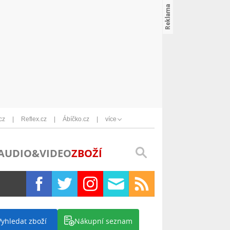
cz
Reflex.cz
Ábíčko.cz
více
AUDIO&VIDEO
ZBOŽÍ
Vyhledat zboží
Nákupní seznam