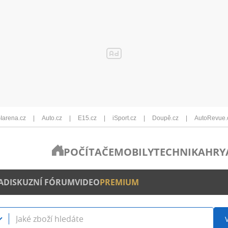
Iarena.cz
Auto.cz
E15.cz
iSport.cz
Doupě.cz
AutoRevue.
POČÍTAČE
MOBILY
TECHNIKA
HRY
A
DISKUZNÍ FÓRUM
VIDEO
PREMIUM