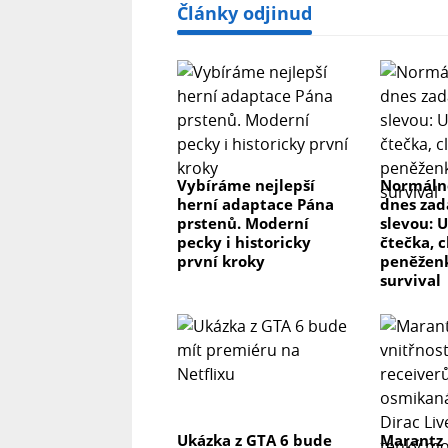
Články odjinud
Vybíráme nejlepší
Normálně
herní adaptace Pána
dnes zad
prstenů. Moderní
slevou: 
pecky i historicky
čtečka, 
první kroky
peněženk
survival
Ukázka z GTA 6 bude
Marantz