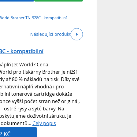
World Brother TN-328C - kompatibilní
Následující produkt
8C - kompatibilní
náplň Jet World? Cena
orld pro tiskárny Brother je nižší
edy až 80 % nákladů na tisk. Díky své
ternativní náplň vhodná i pro
bilní tonerová cartridge dokáže
nce vyšší počet stran než originál,
 – ostré rysy a syté barvy. Na
oskytujeme doživotní záruku. Je
k dokumentů...
Celý popis
2 KČ