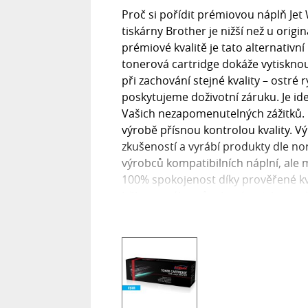
Proč si pořídit prémiovou náplň Jet
tiskárny Brother je nižší než u origin
prémiové kvalitě je tato alternativn
tonerová cartridge dokáže vytisknou
při zachování stejné kvality – ostré 
poskytujeme doživotní záruku. Je id
Vašich nezapomenutelných zážitků. K
výrobě přísnou kontrolou kvality. Vý
zkušeností a vyrábí produkty dle no
výrobců kompatibilních náplní, ale 
100% spokojenost díky prověřené kva
během svého působení na trhu totiž
dosahují stejné úrovně kvality, jako