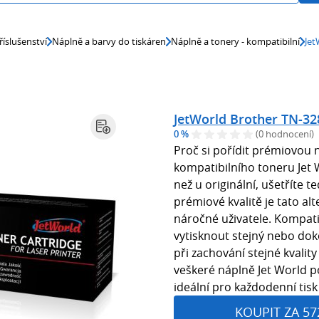
říslušenství
Náplně a barvy do tiskáren
Náplně a tonery - kompatibilní
Jet
JetWorld Brother TN-32
0 %
(0 hodnocení)
Proč si pořídit prémiovou 
kompatibilního toneru Jet W
než u originální, ušetříte t
prémiové kvalitě je tato al
náročné uživatele. Kompati
vytisknout stejný nebo doko
při zachování stejné kvality
veškeré náplně Jet World p
ideální pro každodenní tis
KOUPIT ZA 57