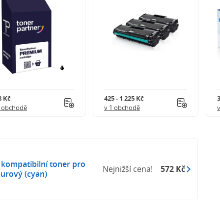
8 Kč
425 - 1 225 Kč
3
1 obchodě
v 1 obchodě
kompatibilní toner pro
Nejnižší cena!
572 Kč
urový (cyan)