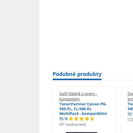
Podobné produkty
 Náplně a tonery -
Další Náplně a tonery -
Dal
tibilní
kompatibilní
kom
print Samsung MLT-
TonerPartner Canon PG-
To
L - kompatibilní
545-XL, CL-546-XL
54
MultiPack - kompatibilní
92
95 %
 hodnocení)
(1
(91 hodnocení)