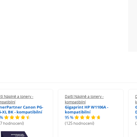
ší Náplně a tonery -
Další Náplně a tonery -
D
patibilní
kompatibilní
k
nerPartner Canon PG-
Gigaprint HP W1106A -
5-XL BK - kompatibilní
kompatibilní
 %
95 %
27 hodnocení)
(125 hodnocení)