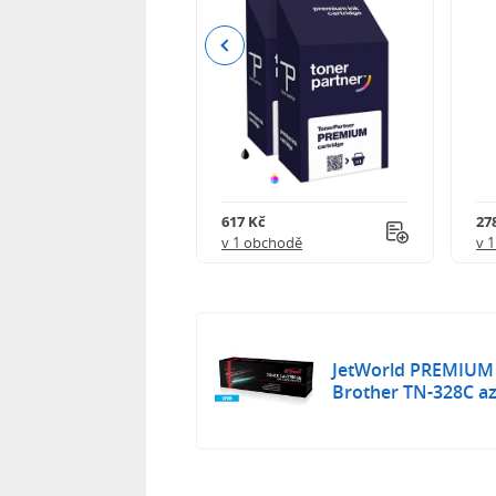
Previous
 750 Kč
617 Kč
27
obchodě
v 1 obchodě
v 
JetWorld PREMIUM 
Brother TN-328C az