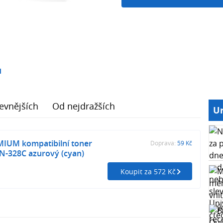
1
evnějších
Od nejdražších
Ur
MIUM kompatibilní toner
Doprava:
59 Kč
N-328C azurový (cyan)
Koupit za 572 Kč