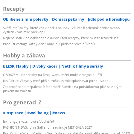
Recepty
Oblíbené zimní polévky
Domácí pekárny
Jídlo podle horoskopu
Svěží letní saláty, které vás v horku neunaví: Zkuste k zelenině přidat ovoce,
výsledek vás mile překvapí!
Nejlepší nálev na nakládané okurky: Čtyři recepty, které musíte letos zkusit!
Proč jíst cottage každý den? Tady je 7 překvapivých důvodů
Hobby a zábava
BLESK Tlapky
Divoký kačer
Netflix filmy a seriály
OBRAZEM: Modré slzy na Tchaj-wanu mění moře v magickou říši
Jan Faltus: Vždycky mně přišlo trošku zvrhlé splachovat pitnou vodou
Zapomeňte na rozpálené Středomoří! Zamiřte na pohádkovou pláž se zlatým
pískem do Walesu
Pro generaci Z
#inspirace
#wellbeing
#news
Jak funguje vztah Lva a Vodnáře?
FASHION NEWS: John Galliano headlinuje MET GALA 2027
Pop Culture Wrap: Madison Beer řekla ano a Met Gala odhalilo téma pro rok 2027!