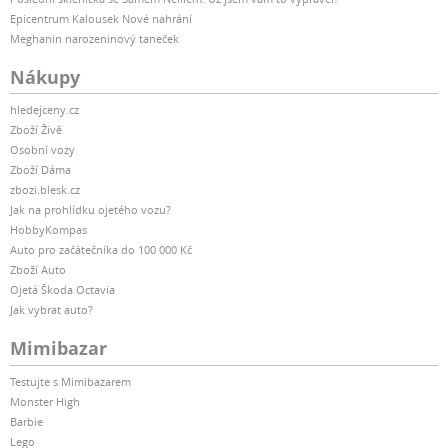
Epicentrum Kalousek Nové nahrání
Meghanin narozeninový taneček
Nákupy
hledejceny.cz
Zboží Živě
Osobní vozy
Zboží Dáma
zbozi.blesk.cz
Jak na prohlídku ojetého vozu?
HobbyKompas
Auto pro začátečníka do 100 000 Kč
Zboží Auto
Ojetá Škoda Octavia
Jak vybrat auto?
Mimibazar
Testujte s Mimibazarem
Monster High
Barbie
Lego