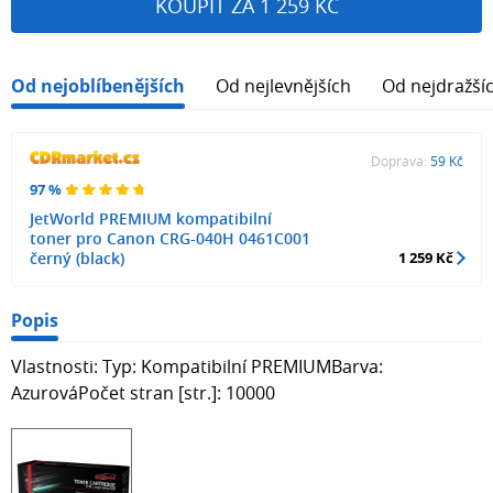
KOUPIT ZA 1 259 KČ
Od nejoblíbenějších
Od nejlevnějších
Od nejdražší
Doprava:
59 Kč
97 %
JetWorld PREMIUM kompatibilní
toner pro Canon CRG-040H 0461C001
černý (black)
1 259 Kč
Popis
Vlastnosti: Typ: Kompatibilní PREMIUMBarva:
AzurováPočet stran [str.]: 10000