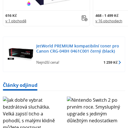
616 Kč
468 - 1 499 Kč
v 1 obchodě
v 16 obchodech
JetWorld PREMIUM kompatibilní toner pro
Canon CRG-040H 0461C001 černý (black)
Nejnižší cena!
1 259 Kč
Články odjinud