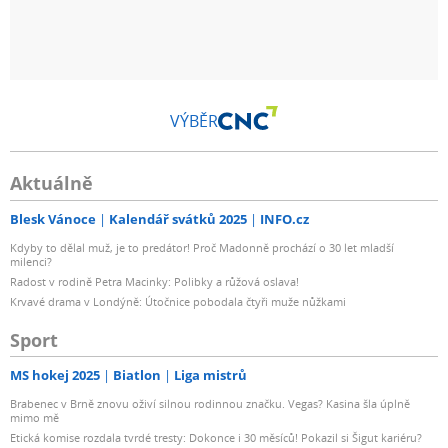
VÝBĚR
Aktuálně
Blesk Vánoce
Kalendář svátků 2025
INFO.cz
Kdyby to dělal muž, je to predátor! Proč Madonně prochází o 30 let mladší
milenci?
Radost v rodině Petra Macinky: Polibky a růžová oslava!
Krvavé drama v Londýně: Útočnice pobodala čtyři muže nůžkami
Sport
MS hokej 2025
Biatlon
Liga mistrů
Brabenec v Brně znovu oživí silnou rodinnou značku. Vegas? Kasina šla úplně
mimo mě
Etická komise rozdala tvrdé tresty: Dokonce i 30 měsíců! Pokazil si Šigut kariéru?