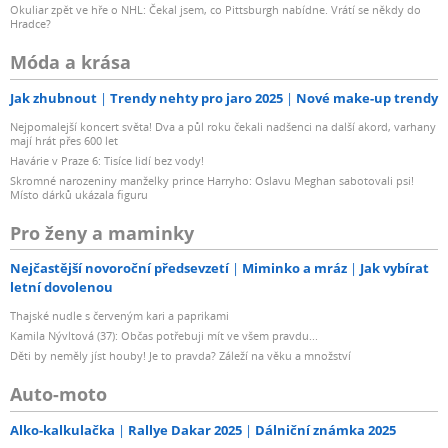
Okuliar zpět ve hře o NHL: Čekal jsem, co Pittsburgh nabídne. Vrátí se někdy do
Hradce?
Móda a krása
Jak zhubnout
Trendy nehty pro jaro 2025
Nové make-up trendy
Nejpomalejší koncert světa! Dva a půl roku čekali nadšenci na další akord, varhany
mají hrát přes 600 let
Havárie v Praze 6: Tisíce lidí bez vody!
Skromné narozeniny manželky prince Harryho: Oslavu Meghan sabotovali psi!
Místo dárků ukázala figuru
Pro ženy a maminky
Nejčastější novoroční předsevzetí
Miminko a mráz
Jak vybírat
letní dovolenou
Thajské nudle s červeným kari a paprikami
Kamila Nývltová (37): Občas potřebuji mít ve všem pravdu...
Děti by neměly jíst houby! Je to pravda? Záleží na věku a množství
Auto-moto
Alko-kalkulačka
Rallye Dakar 2025
Dálniční známka 2025