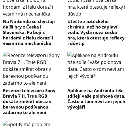
Na Nintendo se chystají
Utečte z aztéckého
další hry z Česka i
chrámu, než ho zaplaví
Slovenska. Po boji s
voda. Vyšla nová česká
hordami z Helu dorazí i
hra, která otestuje reflexy
vesmírná mechanička
i důvtip
Recenze televizoru Sony
Aplikace na Androidu tiše
Bravia 7 II. True RGB
sdílejí vaše polohová data.
dokáže změnit obraz v
Často o tom neví ani jejich
barevnou podívanou,
vývojáři
zadarmo to ale není