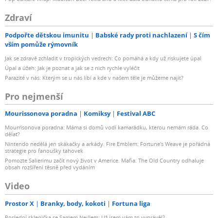
Zdraví
Podpořte dětskou imunitu
Babské rady proti nachlazení
S čím
vším pomůže rýmovník
Jak se zdravě zchladit v tropických vedrech: Co pomáhá a kdy už riskujete úpal
Úpal a úžeh: Jak je poznat a jak se z nich rychle vyléčit
Parazité v nás: Kterým se u nás líbí a kde v našem těle je můžeme najít?
Pro nejmenší
Mourissonova poradna
Komiksy
Festival ABC
Mourrisonova poradna: Máma si domů vodí kamarádku, kterou nemám ráda. Co
dělat?
Nintendo nedělá jen skákačky a arkády. Fire Emblem: Fortune's Weave je pořádná
strategie pro fanoušky tahovek
Pomozte Salierimu začít nový život v Americe. Mafia: The Old Country odhaluje
obsah rozšíření těsně před vydáním
Video
Prostor X
Branky, body, kokoti
Fortuna liga
Poslední sklenička se Samem Neillem: Už jsem vám to vyprávěl?