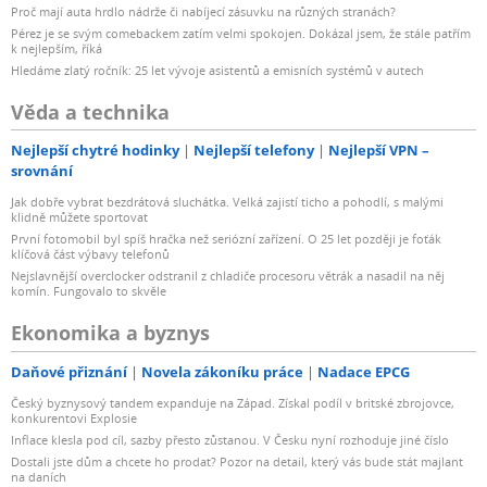
Proč mají auta hrdlo nádrže či nabíjecí zásuvku na různých stranách?
Pérez je se svým comebackem zatím velmi spokojen. Dokázal jsem, že stále patřím
k nejlepším, říká
Hledáme zlatý ročník: 25 let vývoje asistentů a emisních systémů v autech
Věda a technika
Nejlepší chytré hodinky
Nejlepší telefony
Nejlepší VPN –
srovnání
Jak dobře vybrat bezdrátová sluchátka. Velká zajistí ticho a pohodlí, s malými
klidně můžete sportovat
První fotomobil byl spíš hračka než seriózní zařízení. O 25 let později je foťák
klíčová část výbavy telefonů
Nejslavnější overclocker odstranil z chladiče procesoru větrák a nasadil na něj
komín. Fungovalo to skvěle
Ekonomika a byznys
Daňové přiznání
Novela zákoníku práce
Nadace EPCG
Český byznysový tandem expanduje na Západ. Získal podíl v britské zbrojovce,
konkurentovi Explosie
Inflace klesla pod cíl, sazby přesto zůstanou. V Česku nyní rozhoduje jiné číslo
Dostali jste dům a chcete ho prodat? Pozor na detail, který vás bude stát majlant
na daních