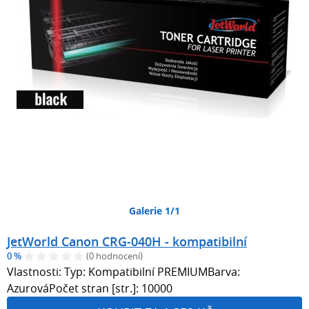
Galerie 1/1
JetWorld Canon CRG-040H - kompatibilní
0 %
(0 hodnocení)
Vlastnosti: Typ: Kompatibilní PREMIUMBarva:
AzurováPočet stran [str.]: 10000