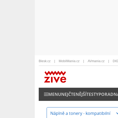
Blesk.cz
MobilMania.cz
AVmania.cz
DIG
MENU
NEJČTENĚJŠÍ
TESTY
PORADN
Náplně a tonery - kompatibilní