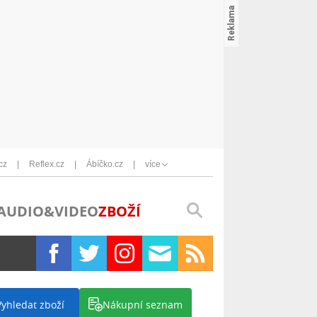
cz
Reflex.cz
Ábíčko.cz
více
AUDIO&VIDEO
ZBOŽÍ
Vyhledat zboží
Nákupní seznam