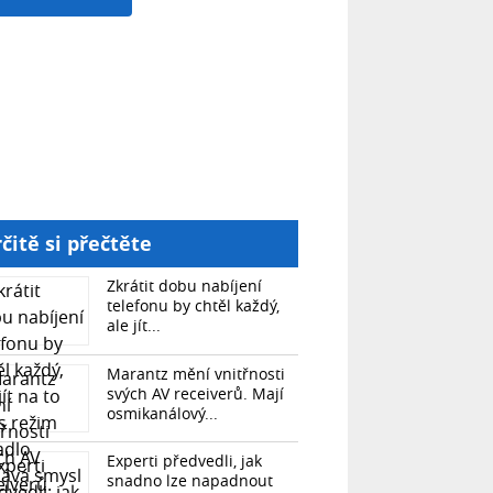
čitě si přečtěte
Zkrátit dobu nabíjení
telefonu by chtěl každý,
ale jít...
Marantz mění vnitřnosti
svých AV receiverů. Mají
osmikanálový...
Experti předvedli, jak
snadno lze napadnout