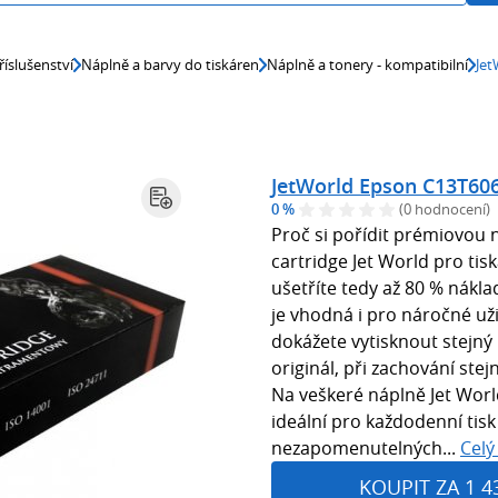
říslušenství
Náplně a barvy do tiskáren
Náplně a tonery - kompatibilní
Jet
JetWorld Epson C13T606
0 %
(0 hodnocení)
Proč si pořídit prémiovou 
cartridge Jet World pro tisk
ušetříte tedy až 80 % nákla
je vhodná i pro náročné uživ
dokážete vytisknout stejný
originál, při zachování stejn
Na veškeré náplně Jet Worl
ideální pro každodenní tis
nezapomenutelných...
Celý
KOUPIT ZA 1 4