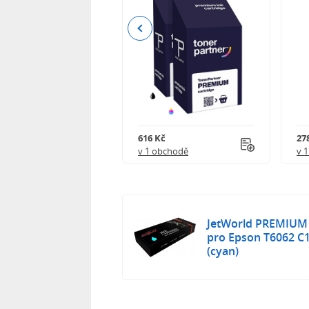
Previous
 750 Kč
616 Kč
27
obchodě
v 1 obchodě
v 
JetWorld PREMIUM k
pro Epson T6062 C
(cyan)