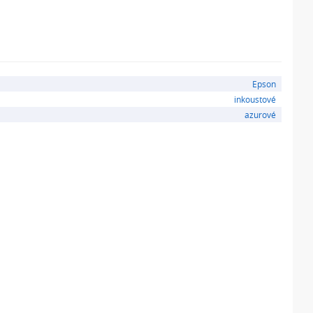
Epson
inkoustové
azurové