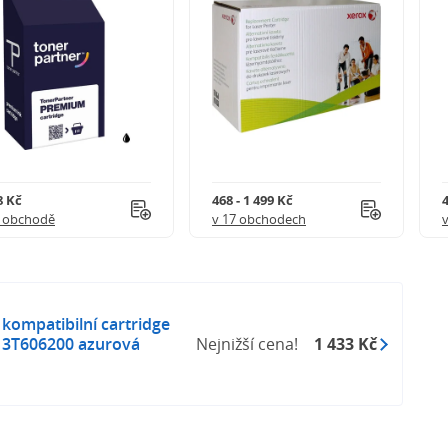
8 Kč
468 - 1 499 Kč
4
1 obchodě
v 17 obchodech
ompatibilní cartridge
13T606200 azurová
Nejnižší cena!
1 433 Kč