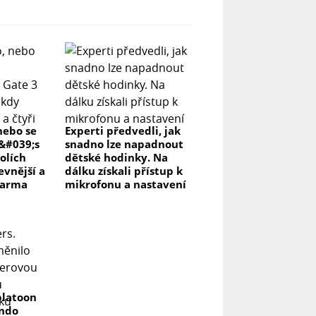
nebo se
Experti předvedli, jak
r&#039;s
snadno lze napadnout
olích
dětské hodinky. Na
evnější a
dálku získali přístup k
darma
mikrofonu a nastavení
platoon
endo