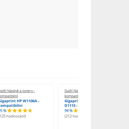
alší Náplně a tonery -
Další Náplně a tonery -
ompatibilní
kompatibilní
Gigaprint HP W1106A -
Gigaprint Samsung MLT-
kompatibilní
D111S - kompatibilní
95 %
94 %
(125 hodnocení)
(212 hodnocení)