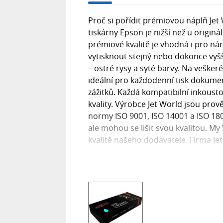
Proč si pořídit prémiovou náplň Jet
tiskárny Epson je nižší než u originál
prémiové kvalitě je vhodná i pro nár
vytisknout stejný nebo dokonce vyšší
– ostré rysy a syté barvy. Na vešker
ideální pro každodenní tisk dokume
zážitků. Každá kompatibilní inkoust
kvality. Výrobce Jet World jsou prově
normy ISO 9001, ISO 14001 a ISO 18
ale mohou se lišit svou kvalitou. 
kvalitě našeho dodavatele. Firma Je
mnoho zkušeností a díky tomu jejich
originální. Kód výrobce: JWI-E6062C