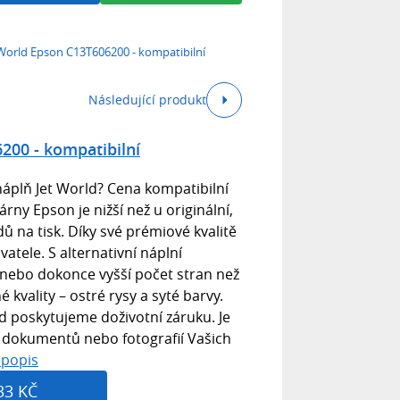
World Epson C13T606200 - kompatibilní
Následující produkt
200 - kompatibilní
náplň Jet World? Cena kompatibilní
árny Epson je nižší než u originální,
dů na tisk. Díky své prémiové kvalitě
atele. S alternativní náplní
 nebo dokonce vyšší počet stran než
é kvality – ostré rysy a syté barvy.
d poskytujeme doživotní záruku. Je
k dokumentů nebo fotografií Vašich
 popis
33 KČ