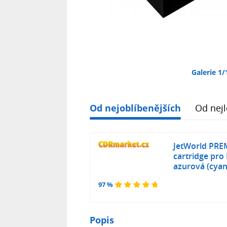
Galerie 1/
Od nejoblíbenějších
Od nejl
JetWorld PRE
cartridge pr
azurová (cyan
97 %
Popis