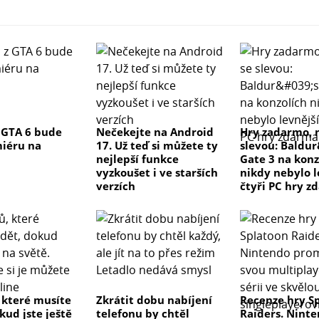
 GTA 6 bude
Nečekejte na Android
Hry zadarmo, 
iéru na
17. Už teď si můžete ty
slevou: Baldu
nejlepší funkce
Gate 3 na konz
vyzkoušet i ve starších
nikdy nebylo l
verzích
čtyři PC hry z
, které musíte
Zkrátit dobu nabíjení
Recenze hry S
kud jste ještě
telefonu by chtěl
Raiders. Nint