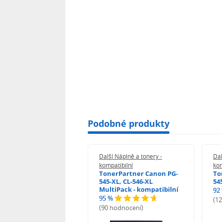
Podobné produkty
 Náplně a tonery -
Další Náplně a tonery -
Dal
tibilní
kompatibilní
kom
print Samsung MLT-
TonerPartner Canon PG-
To
L - kompatibilní
545-XL, CL-546-XL
54
MultiPack - kompatibilní
92
95 %
 hodnocení)
(1
(90 hodnocení)