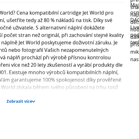
 World? Cena kompatibilní cartridge Jet World pro
ní, ušetříte tedy až 80 % nákladů na tisk. Díky své
očné uživatele. S alternativní náplní dokážete
 počet stran než originál, při zachování stejné kvality
é náplně Jet World poskytujeme doživotní záruku. Je
ntů nebo fotografií Vašich nezapomenutelných
ová náplň prochází při výrobě přísnou kontrolou
řeni více než 20 lety zkušeností a vyrábí produkty dle
001. Existuje mnoho výrobců kompatibilních náplní,
My Vám garantujeme 100% spokojenost díky prověřené
t World získala během svého působení na trhu totiž
 výrobky dosahují stejné úrovně kvality, jako
Zobrazit více
N