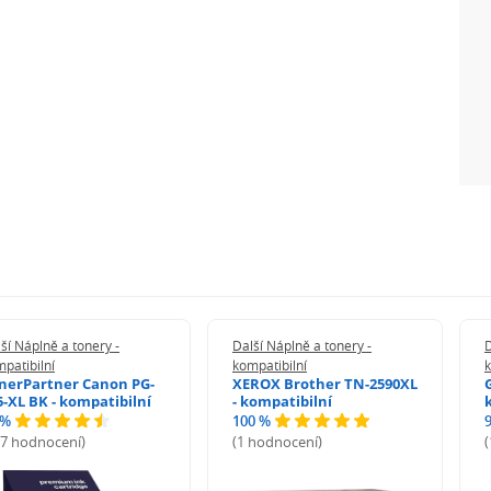
ší Náplně a tonery -
Další Náplně a tonery -
D
patibilní
kompatibilní
k
nerPartner Canon PG-
XEROX Brother TN-2590XL
5-XL BK - kompatibilní
- kompatibilní
 %
100 %
27 hodnocení)
(1 hodnocení)