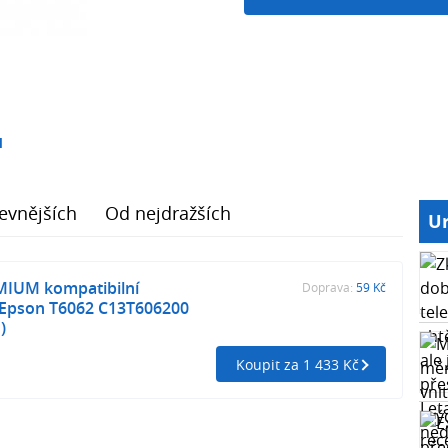
1
evnějších
Od nejdražších
Ur
MIUM kompatibilní
Doprava:
59 Kč
o Epson T6062 C13T606200
)
Koupit za 1 433 Kč