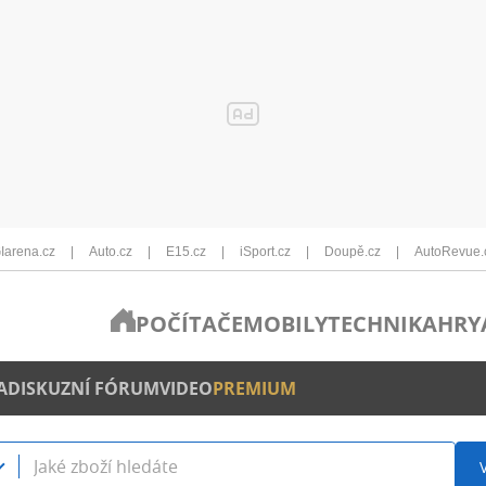
Iarena.cz
Auto.cz
E15.cz
iSport.cz
Doupě.cz
AutoRevue.
POČÍTAČE
MOBILY
TECHNIKA
HRY
A
DISKUZNÍ FÓRUM
VIDEO
PREMIUM