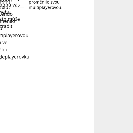
proměnilo svou
multiplayerovou...