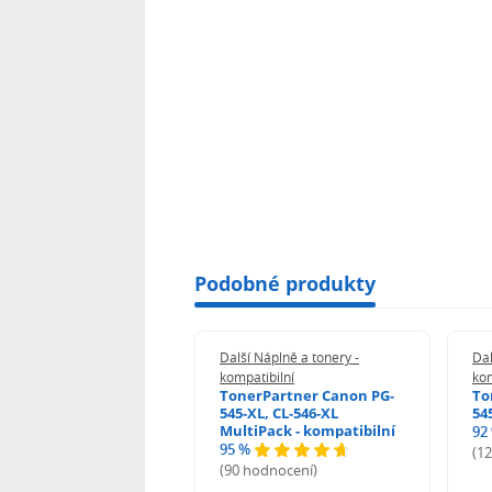
Podobné produkty
 Náplně a tonery -
Další Náplně a tonery -
Dal
tibilní
kompatibilní
kom
print Samsung MLT-
TonerPartner Canon PG-
To
L - kompatibilní
545-XL, CL-546-XL
54
MultiPack - kompatibilní
92
95 %
 hodnocení)
(1
(90 hodnocení)