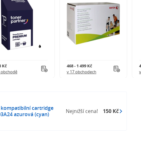
8 Kč
468 - 1 499 Kč
4
1 obchodě
v 17 obchodech
ompatibilní cartridge
Nejnižší cena!
150 Kč
3A24 azurová (cyan)