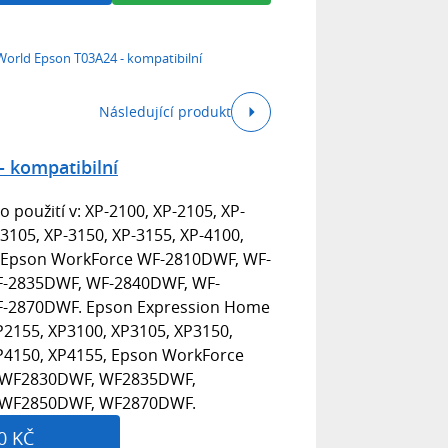
World Epson T03A24 - kompatibilní
Následující produkt
- kompatibilní
 použití v: XP-2100, XP-2105, XP-
-3105, XP-3150, XP-3155, XP-4100,
5, Epson WorkForce WF-2810DWF, WF-
-2835DWF, WF-2840DWF, WF-
-2870DWF. Epson Expression Home
P2155, XP3100, XP3105, XP3150,
P4150, XP4155, Epson WorkForce
 WF2830DWF, WF2835DWF,
 WF2850DWF, WF2870DWF.
0 KČ