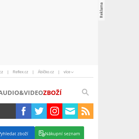
cz
Reflex.cz
Ábíčko.cz
více
AUDIO&VIDEO
ZBOŽÍ
Vyhledat zboží
Nákupní seznam