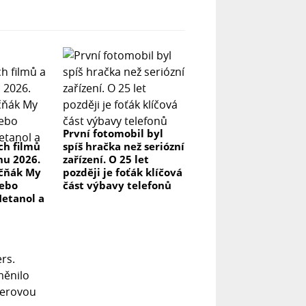
První fotomobil byl
ch filmů
spíš hračka než seriózní
pnu 2026.
zařízení. O 25 let
kčňák My
později je foťák klíčová
nebo
část výbavy telefonů
Metanol a