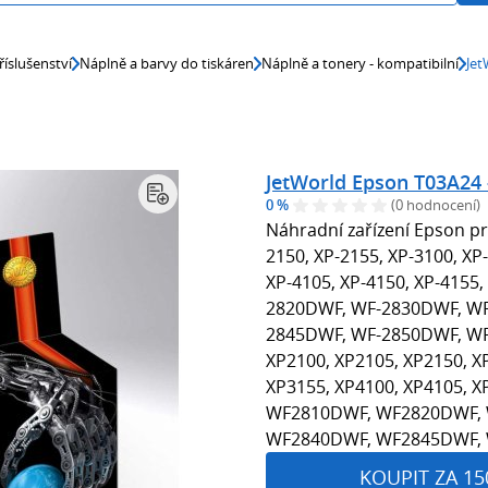
říslušenství
Náplně a barvy do tiskáren
Náplně a tonery - kompatibilní
Jet
JetWorld Epson T03A24 
0 %
(0 hodnocení)
Náhradní zařízení Epson pro
2150, XP-2155, XP-3100, XP
XP-4105, XP-4150, XP-415
2820DWF, WF-2830DWF, WF
2845DWF, WF-2850DWF, WF
XP2100, XP2105, XP2150, X
XP3155, XP4100, XP4105, X
WF2810DWF, WF2820DWF,
WF2840DWF, WF2845DWF,
KOUPIT ZA 15