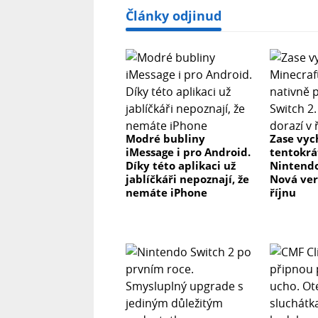
Články odjinud
Modré bubliny
Zase vyc
iMessage i pro Android.
tentokrá
Díky této aplikaci už
Nintendo
jablíčkáři nepoznají, že
Nová ver
nemáte iPhone
říjnu