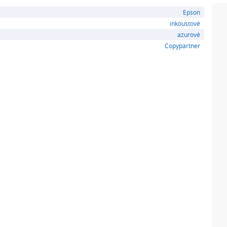
Epson
inkoustové
azurové
Copypartner