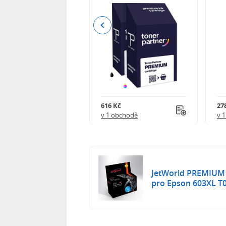
Previous
 750 Kč
616 Kč
27
obchodě
v 1 obchodě
v 
JetWorld PREMIUM k
pro Epson 603XL T0