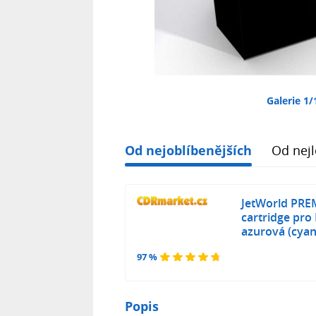
Galerie 1/
Od nejoblíbenějších
Od nejl
JetWorld PRE
cartridge pr
azurová (cyan
97 %
Popis