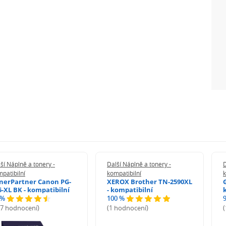
ší Náplně a tonery -
Další Náplně a tonery -
D
patibilní
kompatibilní
k
nerPartner Canon PG-
XEROX Brother TN-2590XL
5-XL BK - kompatibilní
- kompatibilní
 %
100 %
27 hodnocení)
(1 hodnocení)