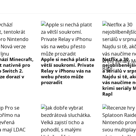
hází Minecraft,
Apple si nechá platit za
Netflix a 30
t nativně pro
větší soukromí. Private
nejoblíbenější
 Switch 2.
Relay v iPhonu vás na
a seriálů v sr
ze dorazí v
webu přesto může
Najdu si tě, a
prozradit
vás naučíme 
krimi seriály 
Rapl