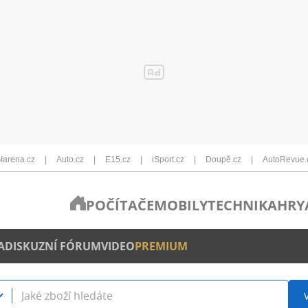
Iarena.cz
Auto.cz
E15.cz
iSport.cz
Doupě.cz
AutoRevue.
POČÍTAČE
MOBILY
TECHNIKA
HRY
A
DISKUZNÍ FÓRUM
VIDEO
PREMIUM