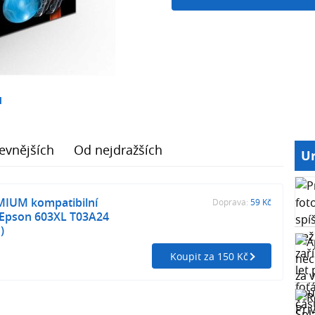
1
evnějších
Od nejdražších
Ur
MIUM kompatibilní
Doprava:
59 Kč
o Epson 603XL T03A24
)
Koupit za 150 Kč