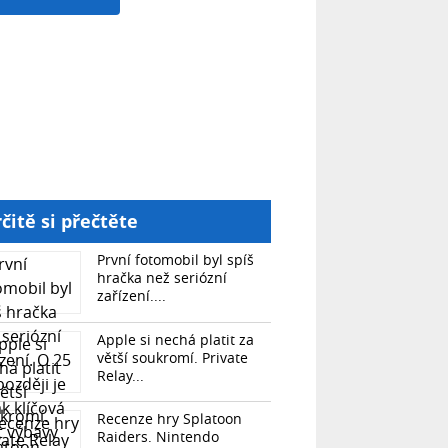
čitě si přečtěte
První fotomobil byl spíš
hračka než seriózní
zařízení....
Apple si nechá platit za
větší soukromí. Private
Relay...
Recenze hry Splatoon
Raiders. Nintendo