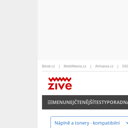
Blesk.cz
MobilMania.cz
AVmania.cz
DIG
MENU
NEJČTENĚJŠÍ
TESTY
PORADN
Náplně a tonery - kompatibilní