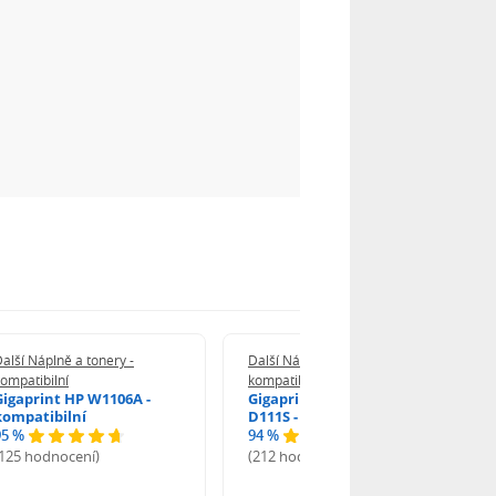
alší Náplně a tonery -
Další Náplně a tonery -
ompatibilní
kompatibilní
Gigaprint HP W1106A -
Gigaprint Samsung MLT-
kompatibilní
D111S - kompatibilní
95 %
94 %
(125 hodnocení)
(212 hodnocení)