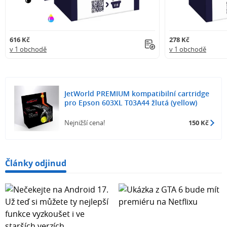
616 Kč
278 Kč
v 1 obchodě
v 1 obchodě
JetWorld PREMIUM kompatibilní cartridge
pro Epson 603XL T03A44 žlutá (yellow)
Nejnižší cena!
150 Kč
Články odjinud