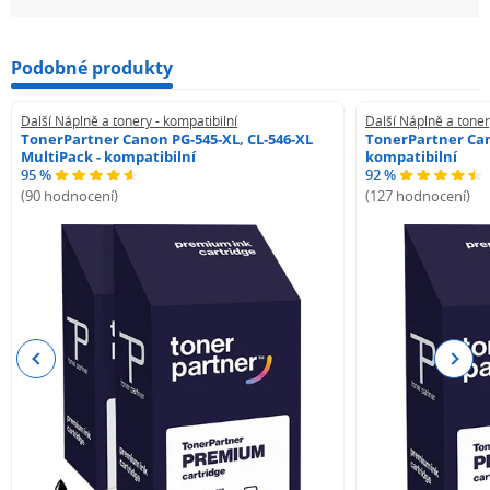
Podobné produkty
Další Náplně a tonery - kompatibilní
Další Náplně a toner
TonerPartner Canon PG-545-XL, CL-546-XL
TonerPartner Can
MultiPack - kompatibilní
kompatibilní
95 %
92 %
(90 hodnocení)
(127 hodnocení)
Previous
Next