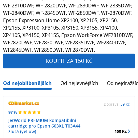
WF-2810DWF, WF-2820DWF, WF-2830DWF, WF-2835DWF,
WF-2840DWF, WF-2845DWF, WF-2850DWF, WF-2870DWF.
Epson Expression Home XP2100, XP2105, XP2150,
XP2155, XP3100, XP3105, XP3150, XP3155, XP4100,
XP4105, XP4150, XP4155, Epson WorkForce WF2810DWF,
WF2820DWF, WF2830DWF, WF2835DWF, WF2840DWF,
WF2845DWF, WF2850DWF, WF2870DWF.
KOUPIT ZA 150 KČ
Od nejoblíbenějších
Od nejlevnějších
Od nejdražší
Doprava:
59 Kč
97 %
JetWorld PREMIUM kompatibilní
cartridge pro Epson 603XL T03A44
žlutá (yellow)
150 Kč