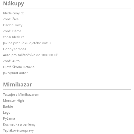
Nákupy
hledejceny.cz
Zboží Živě
Osobní vozy
Zboží Dáma
zbozi.blesk.cz
Jak na prohlídku ojetého vozu?
HobbyKompas
Auto pro začátečníka do 100 000 Kč
Zboží Auto
Ojetá Škoda Octavia
Jak vybrat auto?
Mimibazar
Testujte s Mimibazarem
Monster High
Barbie
Lego
Pyžama
Kosmetika a parfémy
Teplákové soupravy