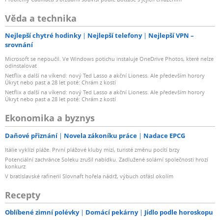
Věda a technika
Nejlepší chytré hodinky
Nejlepší telefony
Nejlepší VPN –
srovnání
Microsoft se nepoučil. Ve Windows potichu instaluje OneDrive Photos, které nelze
odinstalovat
Netflix a další na víkend: nový Ted Lasso a akční Lioness. Ale především horory
Úkryt nebo past a 28 let poté: Chrám z kostí
Netflix a další na víkend: nový Ted Lasso a akční Lioness. Ale především horory
Úkryt nebo past a 28 let poté: Chrám z kostí
Ekonomika a byznys
Daňové přiznání
Novela zákoníku práce
Nadace EPCG
Itálie vyklízí pláže. První plážové kluby mizí, turisté změnu pocítí brzy
Potenciální zachránce Soleku zrušil nabídku. Zadlužené solární společnosti hrozí
konkurz
V bratislavské rafinerii Slovnaft hořela nádrž, výbuch otřásl okolím
Recepty
Oblíbené zimní polévky
Domácí pekárny
Jídlo podle horoskopu