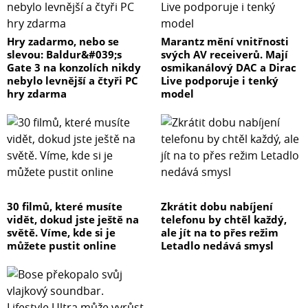
Hry zadarmo, nebo se
Marantz mění vnitřnosti
slevou: Baldur&#039;s
svých AV receiverů. Mají
Gate 3 na konzolích nikdy
osmikanálový DAC a Dirac
nebylo levnější a čtyři PC
Live podporuje i tenký
hry zdarma
model
30 filmů, které musíte
Zkrátit dobu nabíjení
vidět, dokud jste ještě na
telefonu by chtěl každý,
světě. Víme, kde si je
ale jít na to přes režim
můžete pustit online
Letadlo nedává smysl