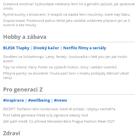
Cuketová zmrzlina? Vyzkoušejte nečekaný letní hit a geniální způsob, jak zpracovat
úrodu
Rychlé buchty s broskvemi: 5 receptů na sladké letní moučníky, které mají šťávu
Oopsie bread: Proteinové pečivo lehké jako obláček zvládnete připravit jen ze 3
surovin a bez mouky
Hobby a zábava
BLESK Tlapky
Divoký kačer
Netflix filmy a seriály
Osvěžení ve Schladmingu: Lamy, ferraty i koulovačka v létě jsou jen pár hodin
autem
Tipy na víkend: Harry Potter na výstavě! Folklor, bitvy i setkání vodníků
Přibývá paniky na dovolené: Vnuka paní Soni v hotelu poštípaly štěnice! Lékaři
varují
Pro generaci Z
#inspirace
#wellbeing
#news
RECEPT: Perfektní letní kombinace, které tě zchladí, i kdybys nechtěl*a
Proč každá generace hledá svůj signature beauty look
Září patří módě: Co přinese Mercedes-Benz Prague Fashion Week SS27
Zdraví