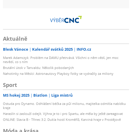
VÝBĚR
Aktuálně
Blesk Vánoce
Kalendář svátků 2025
INFO.cz
Marek Adamczyk: Problém na DAMU přetrvává. Všichni o něm vědí, jen moc
nevědí, co s ním
Brutální útok v Tanvaldu: Několik pobodaných
Nahotinky na Měsíci: Astronautovy Playboy fotky se vydražily za miliony
Sport
MS hokej 2025
Biatlon
Liga mistrů
Ostuda pro Dynamo. Odhlášení béčka za půl milionu, majitelka odmítla nabídku
kraje
Haraslín si zaslouží odejít. Výhra je to i pro Spartu, ale měla by ještě zareagovat
ONLINE: Slavia B - Třinec 3:2. Dukla hostí Kroměříž, Karviná hraje v Prostějově
Móda a krása