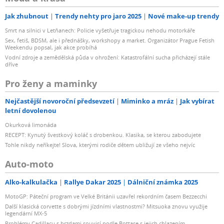
Jak zhubnout
Trendy nehty pro jaro 2025
Nové make-up trendy
Smrt na silnici v Letňanech: Policie vyšetřuje tragickou nehodu motorkáře
Sex, fetiš, BDSM, ale i přednášky, workshopy a market. Organizátor Prague Fetish
Weekendu popsal, jak akce probíhá
Vodní zdroje a zemědělská půda v ohrožení: Katastrofální sucha přicházejí stále
dříve
Pro ženy a maminky
Nejčastější novoroční předsevzetí
Miminko a mráz
Jak vybírat
letní dovolenou
Okurková limonáda
RECEPT: Kynutý švestkový koláč s drobenkou. Klasika, se kterou zabodujete
Tohle nikdy neříkejte! Slova, kterými rodiče dětem ubližují ze všeho nejvíc
Auto-moto
Alko-kalkulačka
Rallye Dakar 2025
Dálniční známka 2025
MotoGP: Páteční program ve Velké Británii uzavřel rekordním časem Bezzecchi
Další klasická corvette s dobrými jízdními vlastnostmi? Mitsuoka znovu využije
legendární MX-5
Problémy Cadillacu s brzdami souvisí podle Bottase s jejich chlazením