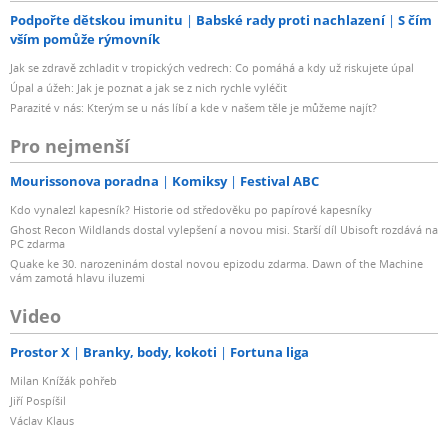
Podpořte dětskou imunitu
Babské rady proti nachlazení
S čím
vším pomůže rýmovník
Jak se zdravě zchladit v tropických vedrech: Co pomáhá a kdy už riskujete úpal
Úpal a úžeh: Jak je poznat a jak se z nich rychle vyléčit
Parazité v nás: Kterým se u nás líbí a kde v našem těle je můžeme najít?
Pro nejmenší
Mourissonova poradna
Komiksy
Festival ABC
Kdo vynalezl kapesník? Historie od středověku po papírové kapesníky
Ghost Recon Wildlands dostal vylepšení a novou misi. Starší díl Ubisoft rozdává na
PC zdarma
Quake ke 30. narozeninám dostal novou epizodu zdarma. Dawn of the Machine
vám zamotá hlavu iluzemi
Video
Prostor X
Branky, body, kokoti
Fortuna liga
Milan Knížák pohřeb
Jiří Pospíšil
Václav Klaus