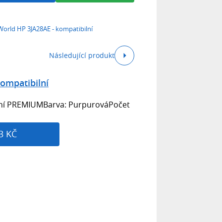
World HP 3JA28AE - kompatibilní
Následující produkt
kompatibilní
ilní PREMIUMBarva: PurpurováPočet
3 KČ