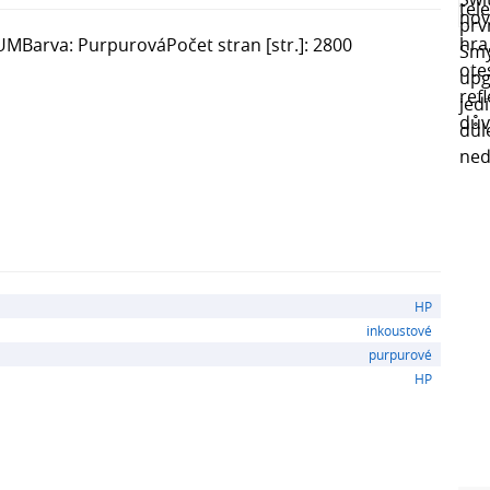
UMBarva: PurpurováPočet stran [str.]: 2800
HP
inkoustové
purpurové
HP