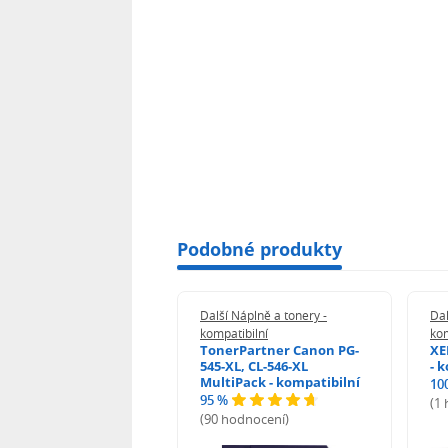
Podobné produkty
 Náplně a tonery -
Další Náplně a tonery -
Dal
tibilní
kompatibilní
kom
rPartner Canon CL-
TonerPartner Canon PG-
XE
- kompatibilní
545-XL, CL-546-XL
- 
MultiPack - kompatibilní
10
95 %
 hodnocení)
(1
(90 hodnocení)