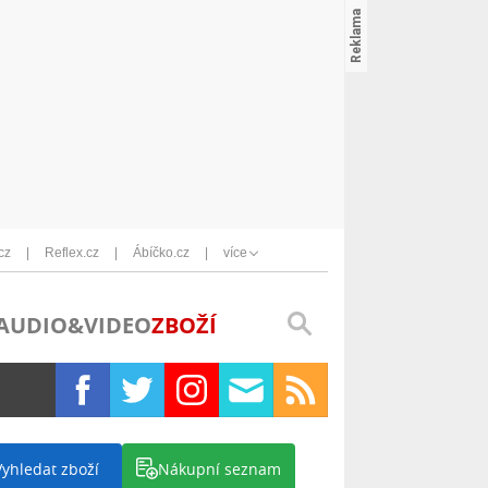
cz
Reflex.cz
Ábíčko.cz
více
AUDIO&VIDEO
ZBOŽÍ
Vyhledat zboží
Nákupní seznam