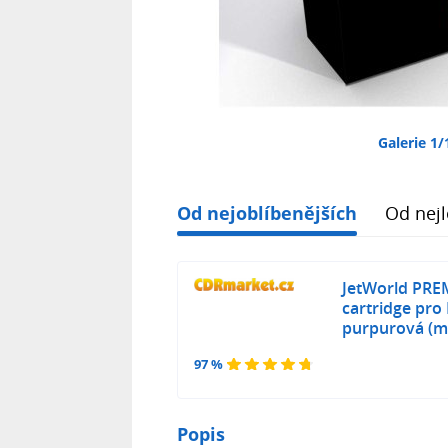
Galerie 1/
Od nejoblíbenějších
Od nejl
JetWorld PRE
cartridge pro
purpurová (m
97 %
Popis