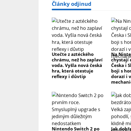
Články odjinud
Utečte z aztéckého
Na Ninte
chrámu, než ho zaplaví
chystají 
voda. Vyšla nová česká
Česka i S
hra, která otestuje
boji s ho
reflexy i důvtip
dorazí i
mechani
Nintendo Switch 2 po
Jak dobř