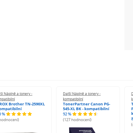
ší Náplně a tonery -
Další Náplně a tonery -
D
patibilní
kompatibilní
k
ROX Brother TN-2590XL
TonerPartner Canon PG-
kompatibilní
545-XL BK - kompatibilní
0 %
92 %
 hodnocení)
(127 hodnocení)