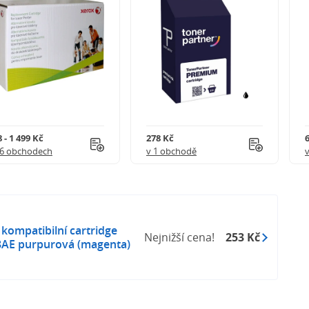
 - 1 499 Kč
278 Kč
16 obchodech
v 1 obchodě
ompatibilní cartridge
Nejnižší cena!
253 Kč
8AE purpurová (magenta)