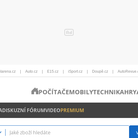
Iarena.cz
Auto.cz
E15.cz
iSport.cz
Doupě.cz
AutoRevue.
POČÍTAČE
MOBILY
TECHNIKA
HRY
A
DISKUZNÍ FÓRUM
VIDEO
PREMIUM