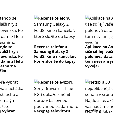
ndo se
Recenze telefonu
Aplikace na A
další hry z
Samsung Galaxy Z
tiše sdílejí vaš
lovenska. Po
Fold8. Kino i kancelář,
polohová data.
rdami z Helu
které složíte do kapsy
tom neví ani j
 vesmírná
vývojáři
čka
e vybrat
Recenze televizoru
Netflix a 30