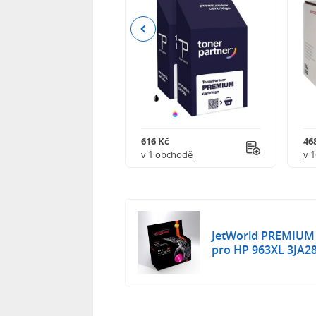
Previous
Kč
616 Kč
468
obchodě
v 1 obchodě
v 
JetWorld PREMIUM k
pro HP 963XL 3JA2