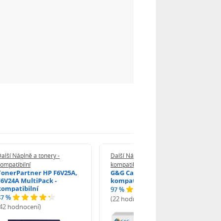
alší Náplně a tonery -
Další Náplně a tonery -
ompatibilní
kompatibilní
TonerPartner HP F6V25A,
G&G Canon 064 H M -
F6V24A MultiPack -
kompatibilní
kompatibilní
97 %
87 %
(22 hodnocení)
(42 hodnocení)