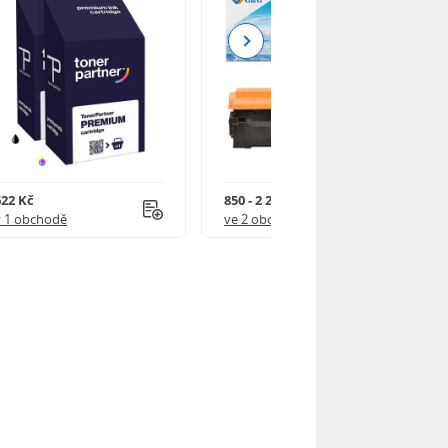
Next
622 Kč
850 - 2 250 Kč
v 1 obchodě
ve 2 obchodech