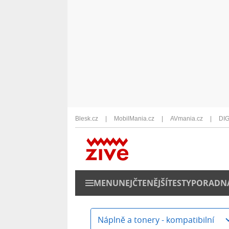
Blesk.cz
MobilMania.cz
AVmania.cz
DIG
MENU
NEJČTENĚJŠÍ
TESTY
PORADN
Náplně a tonery - kompatibilní