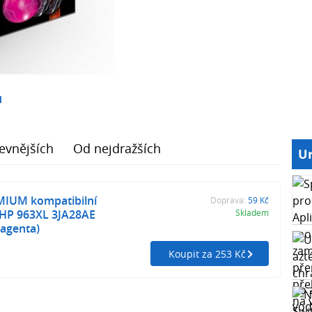
1
evnějších
Od nejdražších
Ur
MIUM kompatibilní
Doprava:
59 Kč
 HP 963XL 3JA28AE
Skladem
agenta)
Koupit za 253 Kč