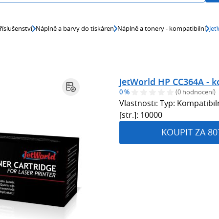
říslušenství
Náplně a barvy do tiskáren
Náplně a tonery - kompatibilní
Jet
JetWorld HP CC364A - k
0 %
(0 hodnocení)
Vlastnosti: Typ: Kompatib
[str.]: 10000
KOUPIT ZA 80