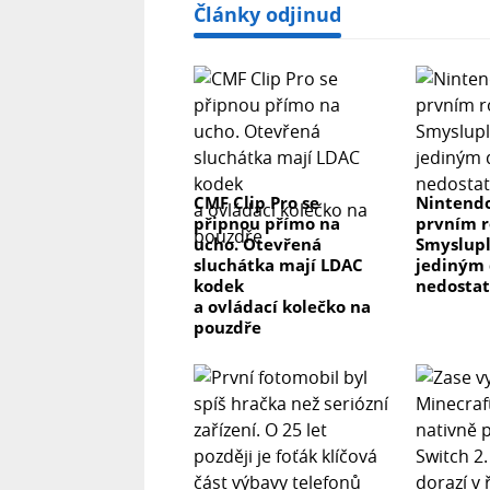
Články odjinud
CMF Clip Pro se
Nintendo
připnou přímo na
prvním r
ucho. Otevřená
Smyslupl
sluchátka mají LDAC
jediným 
kodek
nedosta
a ovládací kolečko na
pouzdře