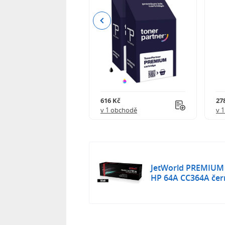
Previous
 750 Kč
616 Kč
27
obchodě
v 1 obchodě
v 
JetWorld PREMIUM 
HP 64A CC364A čern