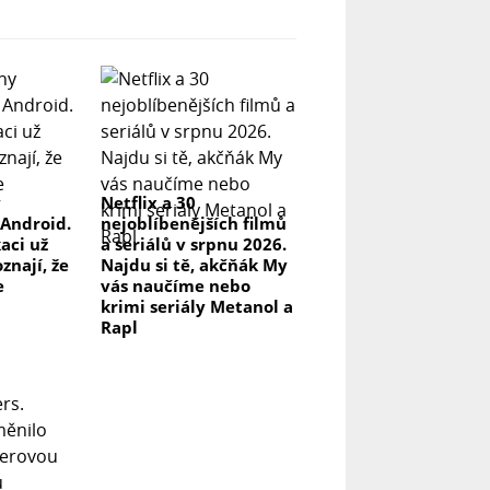
y
Netflix a 30
 Android.
nejoblíbenějších filmů
kaci už
a seriálů v srpnu 2026.
znají, že
Najdu si tě, akčňák My
e
vás naučíme nebo
krimi seriály Metanol a
Rapl