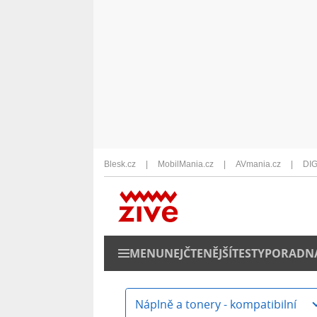
Blesk.cz
MobilMania.cz
AVmania.cz
DIG
MENU
NEJČTENĚJŠÍ
TESTY
PORADN
Náplně a tonery - kompatibilní