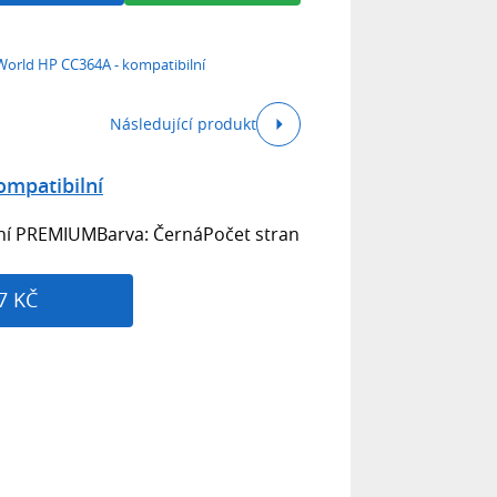
World HP CC364A - kompatibilní
Následující produkt
ompatibilní
ilní PREMIUMBarva: ČernáPočet stran
7 KČ