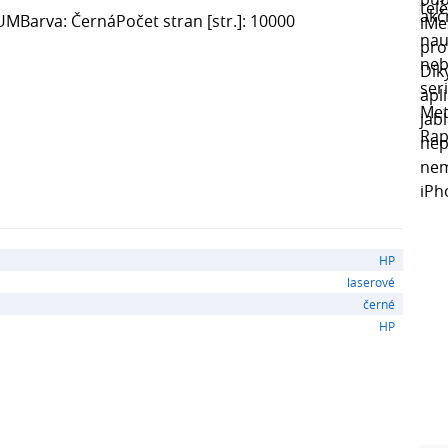
UMBarva: ČernáPočet stran [str.]: 10000
HP
laserové
černé
HP