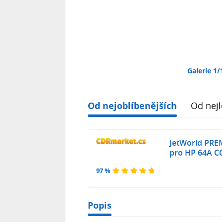
Galerie 1/
Od nejoblíbenějších
Od nejl
JetWorld PRE
pro HP 64A CC
97 %
Popis