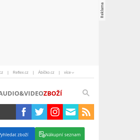
cz
Reflex.cz
Ábíčko.cz
více
AUDIO&VIDEO
ZBOŽÍ
Vyhledat zboží
Nákupní seznam