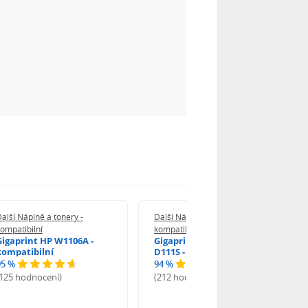
alší Náplně a tonery -
Další Náplně a tonery -
ompatibilní
kompatibilní
Gigaprint HP W1106A -
Gigaprint Samsung MLT-
kompatibilní
D111S - kompatibilní
95 %
94 %
(125 hodnocení)
(212 hodnocení)