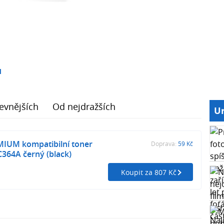
1
evnějších
Od nejdražších
Ur
MIUM kompatibilní toner
Doprava:
59 Kč
364A černý (black)
Koupit za 807 Kč