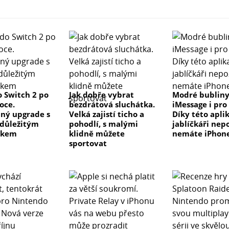
 Switch 2 po
Jak dobře vybrat
Modré bublin
oce.
bezdrátová sluchátka.
iMessage i pro
ný upgrade s
Velká zajistí ticho a
Díky této apli
důležitým
pohodlí, s malými
jablíčkáři nepo
tkem
klidně můžete
nemáte iPhon
sportovat