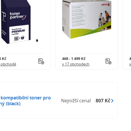
8 Kč
468 - 1 499 Kč
4
1 obchodě
v 17 obchodech
kompatibilní toner pro
Nejnižší cena!
807 Kč
ý (black)