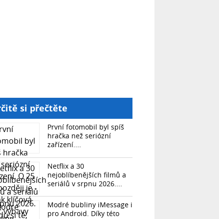
čitě si přečtěte
První fotomobil byl spíš
hračka než seriózní
zařízení....
Netflix a 30
nejoblíbenějších filmů a
seriálů v srpnu 2026....
Modré bubliny iMessage i
pro Android. Díky této