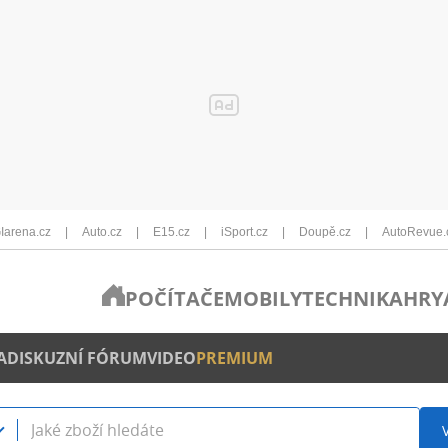
Iarena.cz
Auto.cz
E15.cz
iSport.cz
Doupě.cz
AutoRevue.
POČÍTAČE
MOBILY
TECHNIKA
HRY
A
DISKUZNÍ FÓRUM
VIDEO
PREMIUM