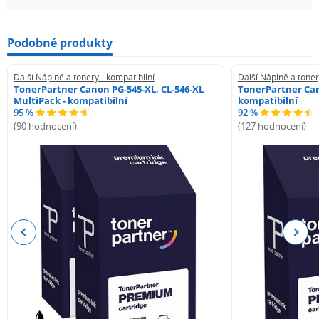
Podobné produkty
Další Náplně a tonery - kompatibilní
Další Náplně a toner
TonerPartner Canon PG-545-XL, CL-546-XL
TonerPartner Can
MultiPack - kompatibilní
kompatibilní
95 %
92 %
(90 hodnocení)
(127 hodnocení)
Previous
Next