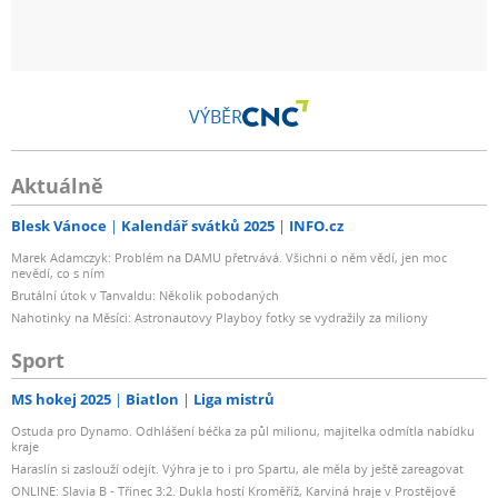
VÝBĚR
Aktuálně
Blesk Vánoce
Kalendář svátků 2025
INFO.cz
Marek Adamczyk: Problém na DAMU přetrvává. Všichni o něm vědí, jen moc
nevědí, co s ním
Brutální útok v Tanvaldu: Několik pobodaných
Nahotinky na Měsíci: Astronautovy Playboy fotky se vydražily za miliony
Sport
MS hokej 2025
Biatlon
Liga mistrů
Ostuda pro Dynamo. Odhlášení béčka za půl milionu, majitelka odmítla nabídku
kraje
Haraslín si zaslouží odejít. Výhra je to i pro Spartu, ale měla by ještě zareagovat
ONLINE: Slavia B - Třinec 3:2. Dukla hostí Kroměříž, Karviná hraje v Prostějově