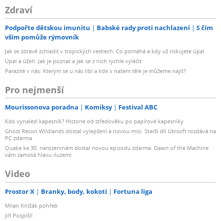
Zdraví
Podpořte dětskou imunitu
Babské rady proti nachlazení
S čím
vším pomůže rýmovník
Jak se zdravě zchladit v tropických vedrech: Co pomáhá a kdy už riskujete úpal
Úpal a úžeh: Jak je poznat a jak se z nich rychle vyléčit
Parazité v nás: Kterým se u nás líbí a kde v našem těle je můžeme najít?
Pro nejmenší
Mourissonova poradna
Komiksy
Festival ABC
Kdo vynalezl kapesník? Historie od středověku po papírové kapesníky
Ghost Recon Wildlands dostal vylepšení a novou misi. Starší díl Ubisoft rozdává na
PC zdarma
Quake ke 30. narozeninám dostal novou epizodu zdarma. Dawn of the Machine
vám zamotá hlavu iluzemi
Video
Prostor X
Branky, body, kokoti
Fortuna liga
Milan Knížák pohřeb
Jiří Pospíšil