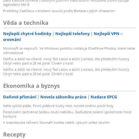
Další klasická corvette s dobrými jízdními vlastnostmi? Mitsuoka znovu využije
legendární MX-5
Problémy Cadillacu s brzdami souvisí podle Bottase s jejich chlazením
Věda a technika
Nejlepší chytré hodinky
Nejlepší telefony
Nejlepší VPN –
srovnání
Microsoft se nepoučil. Ve Windows potichu instaluje OneDrive Photos, které nelze
odinstalovat
Netflix a další na víkend: nový Ted Lasso a akční Lioness. Ale především horory
Úkryt nebo past a 28 let poté: Chrám z kostí
Netflix a další na víkend: nový Ted Lasso a akční Lioness. Ale především horory
Úkryt nebo past a 28 let poté: Chrám z kostí
Ekonomika a byznys
Daňové přiznání
Novela zákoníku práce
Nadace EPCG
Itálie vyklízí pláže. První plážové kluby mizí, turisté změnu pocítí brzy
Potenciální zachránce Soleku zrušil nabídku. Zadlužené solární společnosti hrozí
konkurz
V bratislavské rafinerii Slovnaft hořela nádrž, výbuch otřásl okolím
Recepty