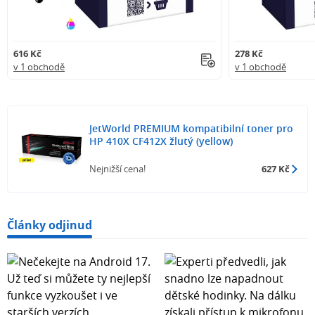
616 Kč
278 Kč
v 1 obchodě
v 1 obchodě
JetWorld PREMIUM kompatibilní toner pro
HP 410X CF412X žlutý (yellow)
Nejnižší cena!
627 Kč
Články odjinud