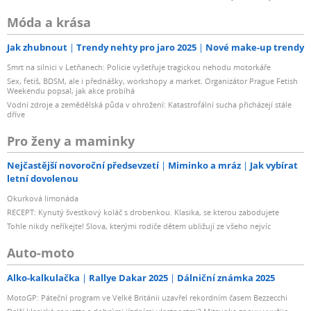
Móda a krása
Jak zhubnout
Trendy nehty pro jaro 2025
Nové make-up trendy
Smrt na silnici v Letňanech: Policie vyšetřuje tragickou nehodu motorkáře
Sex, fetiš, BDSM, ale i přednášky, workshopy a market. Organizátor Prague Fetish
Weekendu popsal, jak akce probíhá
Vodní zdroje a zemědělská půda v ohrožení: Katastrofální sucha přicházejí stále
dříve
Pro ženy a maminky
Nejčastější novoroční předsevzetí
Miminko a mráz
Jak vybírat
letní dovolenou
Okurková limonáda
RECEPT: Kynutý švestkový koláč s drobenkou. Klasika, se kterou zabodujete
Tohle nikdy neříkejte! Slova, kterými rodiče dětem ubližují ze všeho nejvíc
Auto-moto
Alko-kalkulačka
Rallye Dakar 2025
Dálniční známka 2025
MotoGP: Páteční program ve Velké Británii uzavřel rekordním časem Bezzecchi