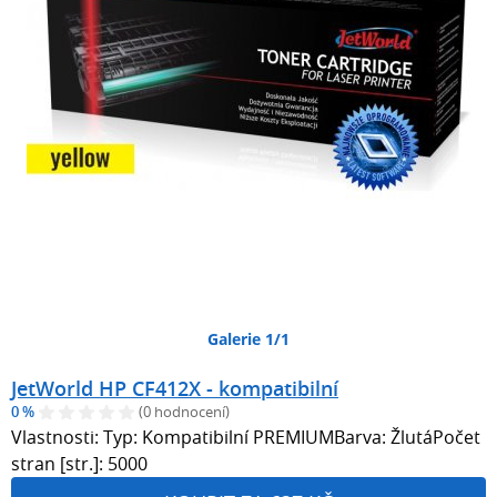
Galerie 1/1
JetWorld HP CF412X - kompatibilní
0 %
(0 hodnocení)
Vlastnosti: Typ: Kompatibilní PREMIUMBarva: ŽlutáPočet
stran [str.]: 5000