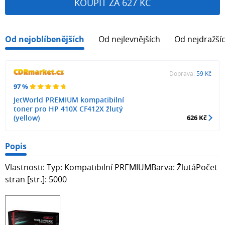
KOUPIT ZA 627 KČ
Od nejoblíbenějších
Od nejlevnějších
Od nejdražší
Doprava:
59 Kč
97 %
JetWorld PREMIUM kompatibilní
toner pro HP 410X CF412X žlutý
(yellow)
626 Kč
Popis
Vlastnosti: Typ: Kompatibilní PREMIUMBarva: ŽlutáPočet
stran [str.]: 5000