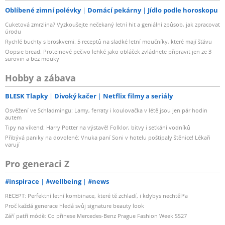
Oblíbené zimní polévky
Domácí pekárny
Jídlo podle horoskopu
Cuketová zmrzlina? Vyzkoušejte nečekaný letní hit a geniální způsob, jak zpracovat
úrodu
Rychlé buchty s broskvemi: 5 receptů na sladké letní moučníky, které mají šťávu
Oopsie bread: Proteinové pečivo lehké jako obláček zvládnete připravit jen ze 3
surovin a bez mouky
Hobby a zábava
BLESK Tlapky
Divoký kačer
Netflix filmy a seriály
Osvěžení ve Schladmingu: Lamy, ferraty i koulovačka v létě jsou jen pár hodin
autem
Tipy na víkend: Harry Potter na výstavě! Folklor, bitvy i setkání vodníků
Přibývá paniky na dovolené: Vnuka paní Soni v hotelu poštípaly štěnice! Lékaři
varují
Pro generaci Z
#inspirace
#wellbeing
#news
RECEPT: Perfektní letní kombinace, které tě zchladí, i kdybys nechtěl*a
Proč každá generace hledá svůj signature beauty look
Září patří módě: Co přinese Mercedes-Benz Prague Fashion Week SS27