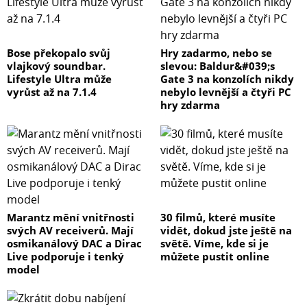
Bose překopalo svůj
Hry zadarmo, nebo se
vlajkový soundbar.
slevou: Baldur&#039;s
Lifestyle Ultra může
Gate 3 na konzolích nikdy
vyrůst až na 7.1.4
nebylo levnější a čtyři PC
hry zdarma
Marantz mění vnitřnosti
30 filmů, které musíte
svých AV receiverů. Mají
vidět, dokud jste ještě na
osmikanálový DAC a Dirac
světě. Víme, kde si je
Live podporuje i tenký
můžete pustit online
model