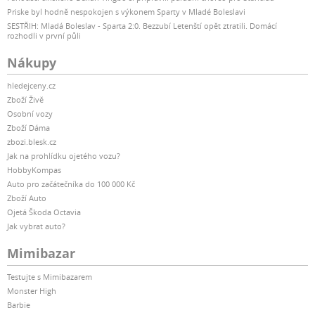
Priske byl hodně nespokojen s výkonem Sparty v Mladé Boleslavi
SESTŘIH: Mladá Boleslav - Sparta 2:0. Bezzubí Letenští opět ztratili. Domácí
rozhodli v první půli
Nákupy
hledejceny.cz
Zboží Živě
Osobní vozy
Zboží Dáma
zbozi.blesk.cz
Jak na prohlídku ojetého vozu?
HobbyKompas
Auto pro začátečníka do 100 000 Kč
Zboží Auto
Ojetá Škoda Octavia
Jak vybrat auto?
Mimibazar
Testujte s Mimibazarem
Monster High
Barbie