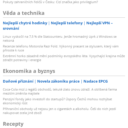
Pokuty zahraničních řidičů v Česku: Cizí značka jako privilegium?
Věda a technika
Nejlepší chytré hodinky
Nejlepší telefony
Nejlepší VPN –
srovnání
Linux vyskočil na 7,5 % dle Statcounteru. Jenže hromadný úprk z Windows se
nekoná
Recenze telefonu Motorola Razr Fold. Výkonný pracant se stylusem, který vám
přiroste k ruce
Extrémní horko zásadně mění podmínky evropského léta. Vysychající krajina může
zdražit potraviny i energie
Ekonomika a byznys
Daňové přiznání
Novela zákoníku práce
Nadace EPCG
Coca-Cola mizí z regálů obchodů, tekuté zlato znovu zdraží. A oblíbená farma
mezitím změnila majitele
Penzijní fondy jako investoři do startupů? Úspory Čechů mohou rozhýbat
ekonomický růst
Příhraniční obchody už nejsou jen o cigaretách a alkoholu. Češi do nich jezdí
nakupovat zcela jiné zboží
Recepty