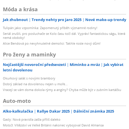
Móda a krása
Jak zhubnout
Trendy nehty pro jaro 2025
Nové make-up trendy
Tulipán jako vzpomínka: Zapomenutý příběh významné rodiny!
Seriál zrušili, pro posluchače se Kolo času točí dál. Vypráví fantastickou ságu, která
nemá obdoby!
Alice Bendová po nevyhnutelné demolici: Takhle roste nový dům!
Pro ženy a maminky
Nejčastější novoroční předsevzetí
Miminko a mráz
Jak vybírat
letní dovolenou
Okurkový salát s novými brambory
Dobrý základ na dovolenou nejen u moře...
Vracejí se vám doma dokola rýmy a angíny? Chyba může být v zubním kartáčku
Auto-moto
Alko-kalkulačka
Rallye Dakar 2025
Dálniční známka 2025
Gasly: Nová pravidla zašla příliš daleko
Moto3: Vítězství ve Velké Británii nakonec vybojoval David Almansa