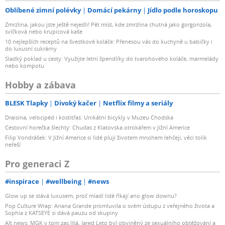
Oblíbené zimní polévky
Domácí pekárny
Jídlo podle horoskopu
Zmrzlina, jakou jste ještě nejedli! Pět míst, kde zmrzlina chutná jako gorgonzola,
svíčková nebo krupicová kaše
10 nejlepších receptů na švestkové koláče: Přenesou vás do kuchyně u babičky i
do luxusní cukrárny
Sladký poklad u cesty: Využijte letní špendlíky do tvarohového koláče, marmelády
nebo kompotu
Hobby a zábava
BLESK Tlapky
Divoký kačer
Netflix filmy a seriály
Draisina, velocipéd i kostitřas: Unikátní bicykly v Muzeu Chodska
Cestovní horečka šlechty: Chuďas z Klatovska otrokářem v Jižní Americe
Filip Vondrášek: V Jižní Americe si lidé plují životem mnohem lehčeji, věci tolik
neřeší
Pro generaci Z
#inspirace
#wellbeing
#news
Glow up se stává luxusem, proč mladí lidé říkají ano glow downu?
Pop Culture Wrap: Ariana Grande promluvila o svém ústupu z veřejného života a
Sophia z KATSEYE si dává pauzu od skupiny
Alt news: MGK v tom zas lítá, Jared Leto byl obviněný ze sexuálního obtěžování a