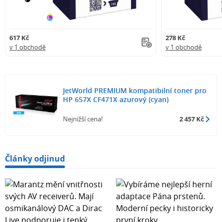
617 Kč
278 Kč
v 1 obchodě
v 1 obchodě
JetWorld PREMIUM kompatibilní toner pro
HP 657X CF471X azurový (cyan)
Nejnižší cena!
2 457 Kč
Články odjinud