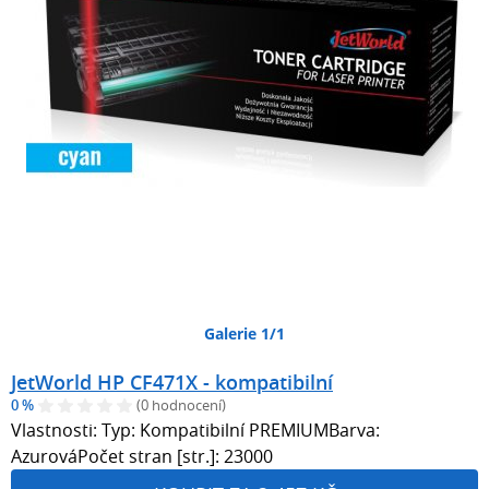
Galerie 1/1
JetWorld HP CF471X - kompatibilní
0 %
(0 hodnocení)
Vlastnosti: Typ: Kompatibilní PREMIUMBarva:
AzurováPočet stran [str.]: 23000