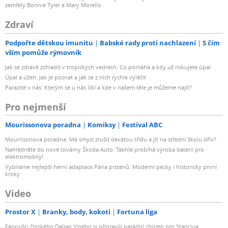
zemřely Bonnie Tyler a Mary Morello
Zdraví
Podpořte dětskou imunitu
Babské rady proti nachlazení
S čím
vším pomůže rýmovník
Jak se zdravě zchladit v tropických vedrech: Co pomáhá a kdy už riskujete úpal
Úpal a úžeh: Jak je poznat a jak se z nich rychle vyléčit
Parazité v nás: Kterým se u nás líbí a kde v našem těle je můžeme najít?
Pro nejmenší
Mourissonova poradna
Komiksy
Festival ABC
Mourrisonova poradna: Má smysl zrušit devátou třídu a jít na střední školu dřív?
Nahlédněte do nové továrny Škoda Auto: Takhle probíhá výroba baterií pro
elektromobily!
Vybíráme nejlepší herní adaptace Pána prstenů. Moderní pecky i historicky první
kroky
Video
Prostor X
Branky, body, kokoti
Fortuna liga
Fanoušci čínského Dalian Yingbo si připravili parádní choreo pro Stanciua