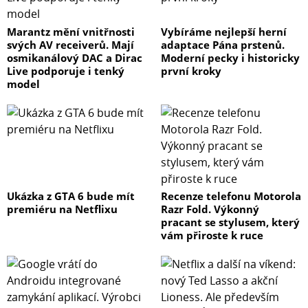
Marantz mění vnitřnosti
Vybíráme nejlepší herní
svých AV receiverů. Mají
adaptace Pána prstenů.
osmikanálový DAC a Dirac
Moderní pecky i historicky
Live podporuje i tenký
první kroky
model
Ukázka z GTA 6 bude mít
Recenze telefonu Motorola
premiéru na Netflixu
Razr Fold. Výkonný
pracant se stylusem, který
vám přiroste k ruce