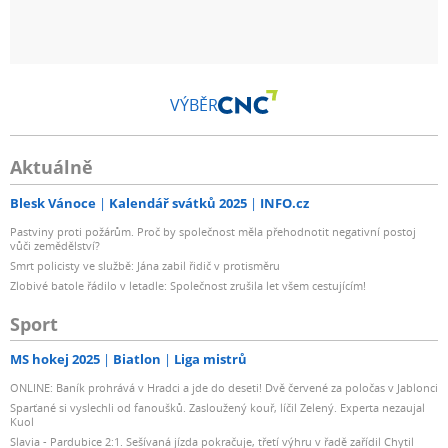
VÝBĚR
Aktuálně
Blesk Vánoce
Kalendář svátků 2025
INFO.cz
Pastviny proti požárům. Proč by společnost měla přehodnotit negativní postoj
vůči zemědělství?
Smrt policisty ve službě: Jána zabil řidič v protisměru
Zlobivé batole řádilo v letadle: Společnost zrušila let všem cestujícím!
Sport
MS hokej 2025
Biatlon
Liga mistrů
ONLINE: Baník prohrává v Hradci a jde do deseti! Dvě červené za poločas v Jablonci
Sparťané si vyslechli od fanoušků. Zasloužený kouř, líčil Zelený. Experta nezaujal
Kuol
Slavia - Pardubice 2:1. Sešívaná jízda pokračuje, třetí výhru v řadě zařídil Chytil