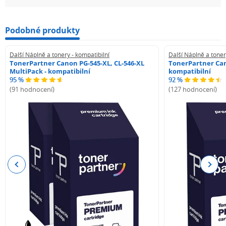
Podobné produkty
Další Náplně a tonery - kompatibilní
Další Náplně a toner
TonerPartner Canon PG-545-XL, CL-546-XL
TonerPartner Can
MultiPack - kompatibilní
kompatibilní
95 %
92 %
(91 hodnocení)
(127 hodnocení)
Previous
Next