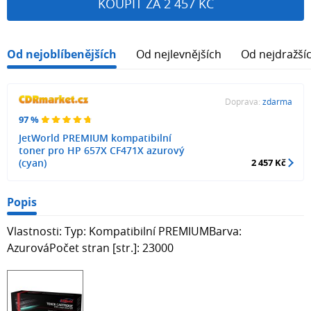
KOUPIT ZA 2 457 KČ
Od nejoblíbenějších
Od nejlevnějších
Od nejdražší
Doprava:
zdarma
97 %
JetWorld PREMIUM kompatibilní
toner pro HP 657X CF471X azurový
(cyan)
2 457 Kč
Popis
Vlastnosti: Typ: Kompatibilní PREMIUMBarva:
AzurováPočet stran [str.]: 23000