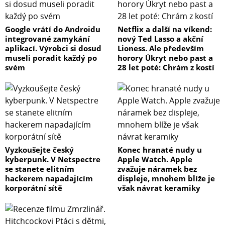
Google vrátí do Androidu
Netflix a další na víkend:
integrované zamykání
nový Ted Lasso a akční
aplikací. Výrobci si dosud
Lioness. Ale především
museli poradit každý po
horory Úkryt nebo past a
svém
28 let poté: Chrám z kostí
Vyzkoušejte český
Konec hranaté nudy u
kyberpunk. V Netspectre
Apple Watch. Apple
se stanete elitním
zvažuje náramek bez
hackerem napadajícím
displeje, mnohem blíže je
korporátní sítě
však návrat keramiky