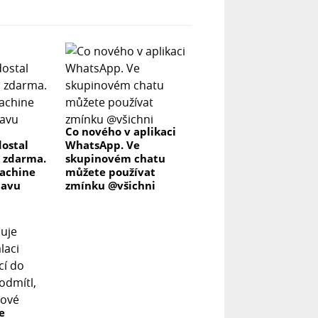
Co nového v aplikaci
ostal
WhatsApp. Ve
 zdarma.
skupinovém chatu
achine
můžete používat
lavu
zmínku @všichni
e