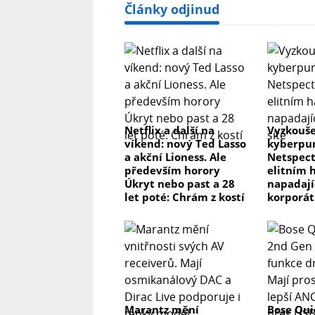
Články odjinud
Netflix a další na
Vyzkouše
víkend: nový Ted Lasso
kyberpun
a akční Lioness. Ale
Netspect
především horory
elitním 
Úkryt nebo past a 28
napadaj
let poté: Chrám z kostí
korporát
Marantz mění
Bose Qui