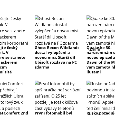
jte český
Ghost Recon Wildlands
Quake ke 30.
k. V
dostal vylepšení a
narozeninám d
re se stanete
novou misi. Starší díl
novou epizodu
hackerem
Ubisoft rozdává na PC
Dawn of the M
ícím
zdarma
vám zamotá h
ní sítě
iluzemi
etComfort 2nd
První fotomobil byl
Rusko požaduj