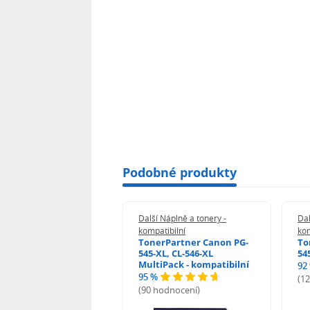
Podobné produkty
 Náplně a tonery -
Další Náplně a tonery -
Dal
tibilní
kompatibilní
kom
print Samsung MLT-
TonerPartner Canon PG-
To
L - kompatibilní
545-XL, CL-546-XL
54
MultiPack - kompatibilní
92
95 %
 hodnocení)
(1
(90 hodnocení)