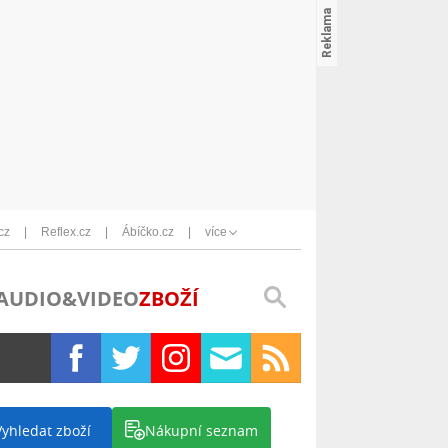
cz
Reflex.cz
Ábíčko.cz
více
AUDIO&VIDEO
ZBOŽÍ
Vyhledat zboží
Nákupní seznam