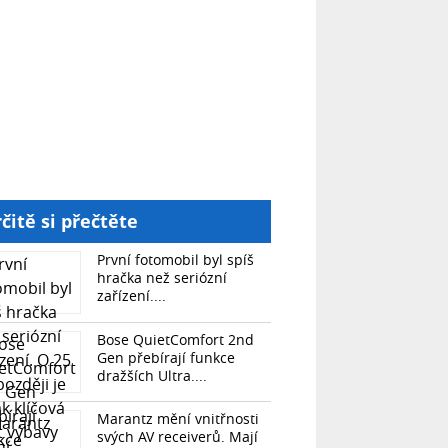
čitě si přečtěte
První fotomobil byl spíš
hračka než seriózní
zařízení....
Bose QuietComfort 2nd
Gen přebírají funkce
dražších Ultra....
Marantz mění vnitřnosti
svých AV receiverů. Mají