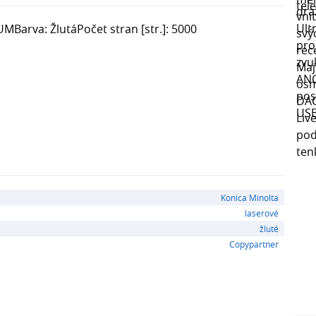
UMBarva: ŽlutáPočet stran [str.]: 5000
Konica Minolta
laserové
žluté
Copypartner