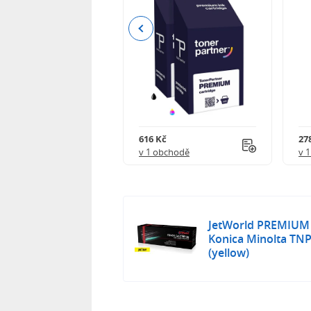
Previous
 750 Kč
616 Kč
27
obchodě
v 1 obchodě
v 
JetWorld PREMIUM 
Konica Minolta TNP
(yellow)