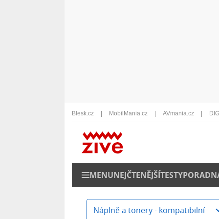
Blesk.cz
MobilMania.cz
AVmania.cz
DIG
MENU
NEJČTENĚJŠÍ
TESTY
PORADN
Náplně a tonery - kompatibilní