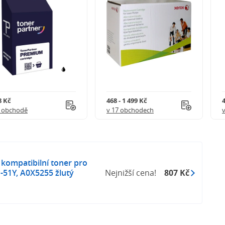
8 Kč
468 - 1 499 Kč
4
1 obchodě
v 17 obchodech
kompatibilní toner pro
-51Y, A0X5255 žlutý
Nejnižší cena!
807 Kč