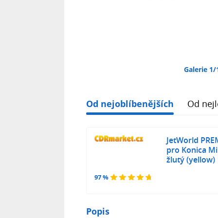
Galerie 1/
Od nejoblíbenějších
Od nejl
JetWorld PRE
pro Konica Mi
žlutý (yellow)
97 %
Popis