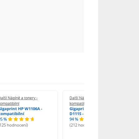
alší Náplně a tonery -
Další Náplně a tonery -
ompatibilní
kompatibilní
Gigaprint HP W1106A -
Gigaprint Samsung MLT-
kompatibilní
D111S - kompatibilní
95 %
94 %
(125 hodnocení)
(212 hodnocení)