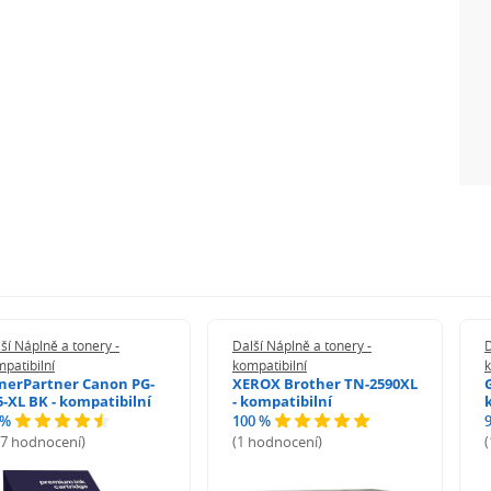
ší Náplně a tonery -
Další Náplně a tonery -
D
patibilní
kompatibilní
k
nerPartner Canon PG-
XEROX Brother TN-2590XL
5-XL BK - kompatibilní
- kompatibilní
 %
100 %
27 hodnocení)
(1 hodnocení)