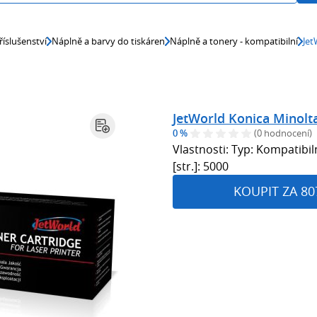
říslušenství
Náplně a barvy do tiskáren
Náplně a tonery - kompatibilní
Jet
JetWorld Konica Minolt
0 %
(0 hodnocení)
Vlastnosti: Typ: Kompatibi
[str.]: 5000
KOUPIT ZA 80