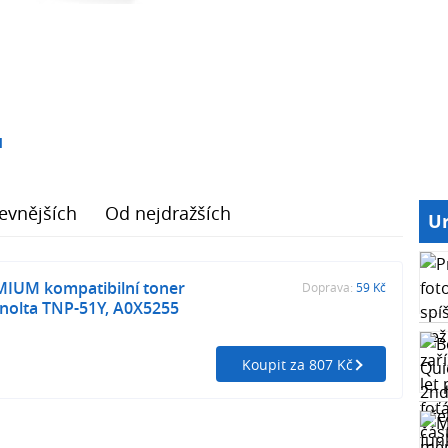
1
evnějších
Od nejdražších
Ur
MIUM kompatibilní toner
Doprava:
59 Kč
nolta TNP-51Y, A0X5255
Koupit za 807 Kč