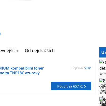
1
evnějších
Od nejdražších
Ur
MIUM kompatibilní toner
Doprava:
59 Kč
inolta TNP18C azurový
Koupit za 657 Kč