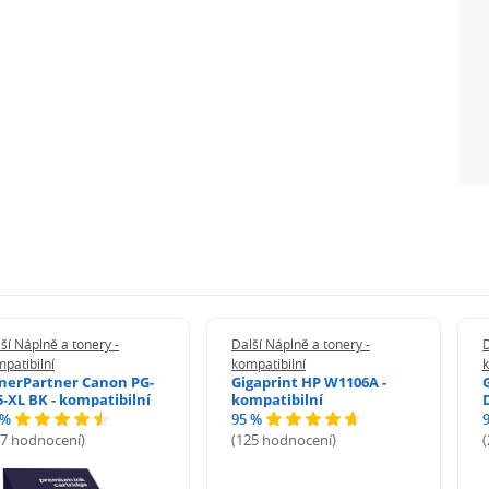
ší Náplně a tonery -
Další Náplně a tonery -
D
patibilní
kompatibilní
k
nerPartner Canon PG-
Gigaprint HP W1106A -
5-XL BK - kompatibilní
kompatibilní
 %
95 %
27 hodnocení)
(125 hodnocení)