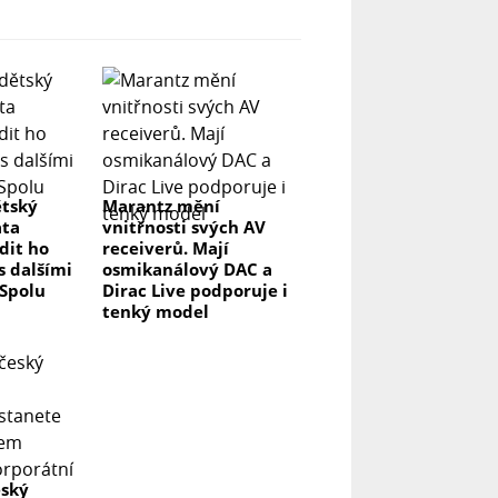
ětský
Marantz mění
ata
vnitřnosti svých AV
ídit ho
receiverů. Mají
s dalšími
osmikanálový DAC a
 Spolu
Dirac Live podporuje i
tenký model
eský