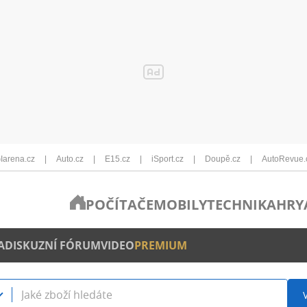
Iarena.cz
Auto.cz
E15.cz
iSport.cz
Doupě.cz
AutoRevue.
POČÍTAČE
MOBILY
TECHNIKA
HRY
A
DISKUZNÍ FÓRUM
VIDEO
PREMIUM