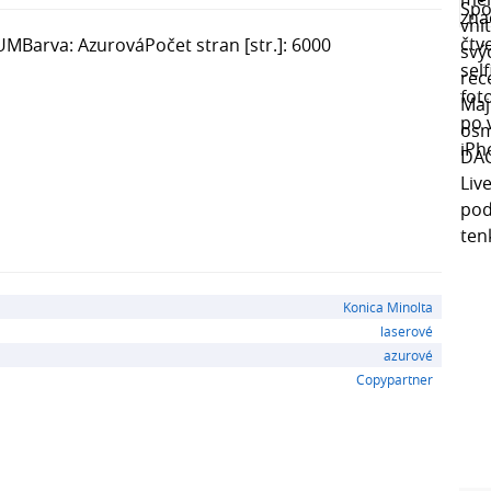
UMBarva: AzurováPočet stran [str.]: 6000
Konica Minolta
laserové
azurové
Copypartner