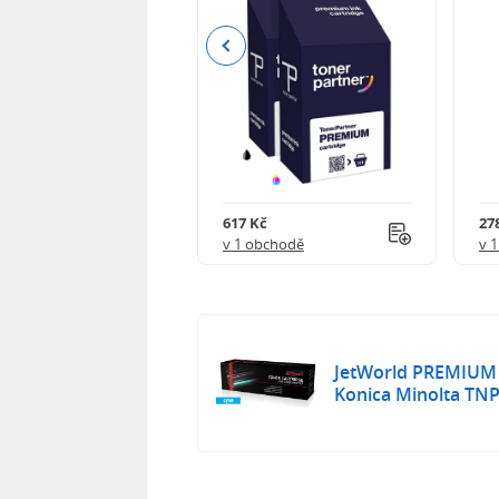
Previous
 750 Kč
617 Kč
27
obchodě
v 1 obchodě
v 
JetWorld PREMIUM 
Konica Minolta TNP