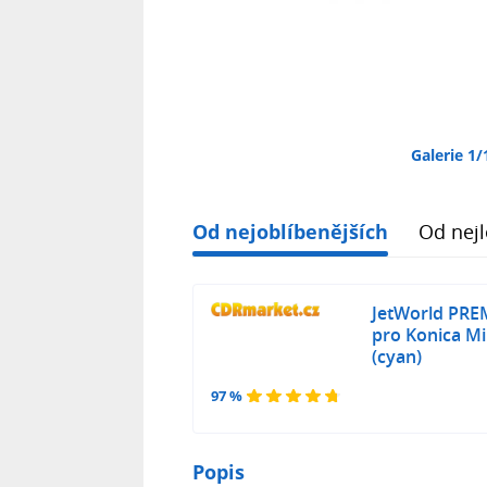
Galerie 1/
Od nejoblíbenějších
Od nejl
JetWorld PRE
pro Konica M
(cyan)
97 %
Popis