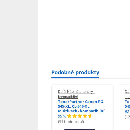
Podobné produkty
 Náplně a tonery -
Další Náplně a tonery -
Dal
tibilní
kompatibilní
kom
print Samsung MLT-
TonerPartner Canon PG-
To
L - kompatibilní
545-XL, CL-546-XL
54
MultiPack - kompatibilní
92
95 %
 hodnocení)
(1
(91 hodnocení)