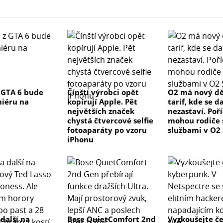
 GTA 6 bude
Čínští výrobci opět
O2 má nový d
iéru na
kopírují Apple. Pět
tarif, kde se d
největších značek
nezastaví. Poř
chystá čtvercové selfie
mohou rodiče 
fotoaparáty po vzoru
službami v O2
iPhonu
 další na
Bose QuietComfort 2nd
Vyzkoušejte č