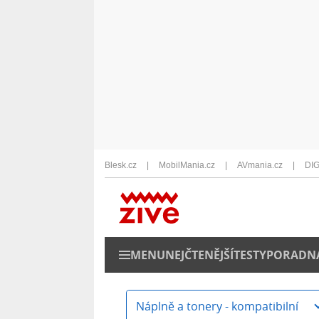
Blesk.cz
MobilMania.cz
AVmania.cz
DIG
MENU
NEJČTENĚJŠÍ
TESTY
PORADN
Náplně a tonery - kompatibilní