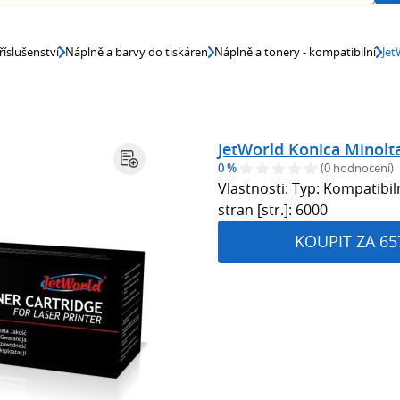
říslušenství
Náplně a barvy do tiskáren
Náplně a tonery - kompatibilní
Jet
JetWorld Konica Minolt
0 %
(0 hodnocení)
Vlastnosti: Typ: Kompatib
stran [str.]: 6000
KOUPIT ZA 65