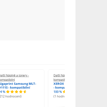
alší Náplně a tonery -
Další Náplně a tonery -
ompatibilní
kompatibilní
Gigaprint Samsung MLT-
XEROX Brother TN-2590XL
D111S - kompatibilní
- kompatibilní
94 %
100 %
(212 hodnocení)
(1 hodnocení)