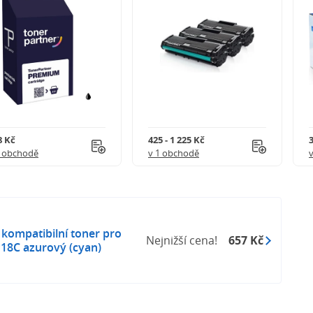
8 Kč
425 - 1 225 Kč
3
1 obchodě
v 1 obchodě
kompatibilní toner pro
Nejnižší cena!
657 Kč
18C azurový (cyan)