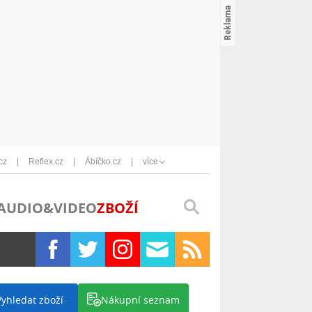
cz
Reflex.cz
Ábíčko.cz
více
AUDIO&VIDEO
ZBOŽÍ
Vyhledat zboží
Nákupní seznam