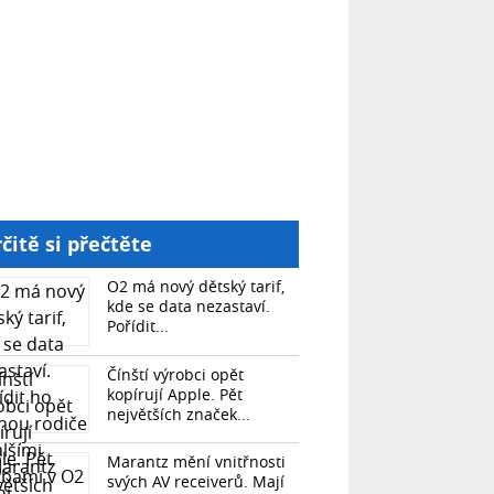
čitě si přečtěte
O2 má nový dětský tarif,
kde se data nezastaví.
Pořídit...
Čínští výrobci opět
kopírují Apple. Pět
největších značek...
Marantz mění vnitřnosti
svých AV receiverů. Mají