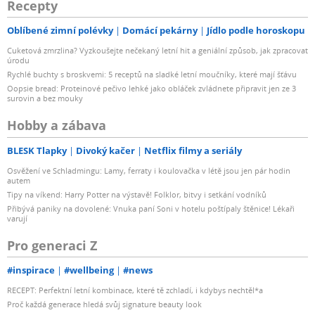
Recepty
Oblíbené zimní polévky
Domácí pekárny
Jídlo podle horoskopu
Cuketová zmrzlina? Vyzkoušejte nečekaný letní hit a geniální způsob, jak zpracovat
úrodu
Rychlé buchty s broskvemi: 5 receptů na sladké letní moučníky, které mají šťávu
Oopsie bread: Proteinové pečivo lehké jako obláček zvládnete připravit jen ze 3
surovin a bez mouky
Hobby a zábava
BLESK Tlapky
Divoký kačer
Netflix filmy a seriály
Osvěžení ve Schladmingu: Lamy, ferraty i koulovačka v létě jsou jen pár hodin
autem
Tipy na víkend: Harry Potter na výstavě! Folklor, bitvy i setkání vodníků
Přibývá paniky na dovolené: Vnuka paní Soni v hotelu poštípaly štěnice! Lékaři
varují
Pro generaci Z
#inspirace
#wellbeing
#news
RECEPT: Perfektní letní kombinace, které tě zchladí, i kdybys nechtěl*a
Proč každá generace hledá svůj signature beauty look