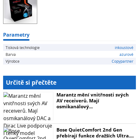
Lexmark S508, Lexmark S605, Lexmark S606, Lexmark
S608, Lexmark S815.
Parametry
Tisková technologie
inkoustové
Barva
azurové
Výrobce
Copypartner
Určitě si přečtěte
Marantz mění vnitřnosti svých
AV receiverů. Mají
osmikanálový...
Bose QuietComfort 2nd Gen
přebírají funkce dražších Ultra....