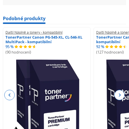
Podobné produkty
Další Náplně a tonery - kompatibilní
Další Náplně a toner
TonerPartner Canon PG-545-XL, CL-546-XL
TonerPartner Can
MultiPack - kompatibilní
kompatibilní
95 %
92 %
(90 hodnocení)
(127 hodnocení)
Previous
Next