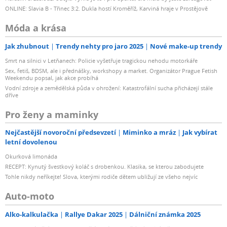
ONLINE: Slavia B - Třinec 3:2. Dukla hostí Kroměříž, Karviná hraje v Prostějově
Móda a krása
Jak zhubnout
Trendy nehty pro jaro 2025
Nové make-up trendy
Smrt na silnici v Letňanech: Policie vyšetřuje tragickou nehodu motorkáře
Sex, fetiš, BDSM, ale i přednášky, workshopy a market. Organizátor Prague Fetish
Weekendu popsal, jak akce probíhá
Vodní zdroje a zemědělská půda v ohrožení: Katastrofální sucha přicházejí stále
dříve
Pro ženy a maminky
Nejčastější novoroční předsevzetí
Miminko a mráz
Jak vybírat
letní dovolenou
Okurková limonáda
RECEPT: Kynutý švestkový koláč s drobenkou. Klasika, se kterou zabodujete
Tohle nikdy neříkejte! Slova, kterými rodiče dětem ubližují ze všeho nejvíc
Auto-moto
Alko-kalkulačka
Rallye Dakar 2025
Dálniční známka 2025