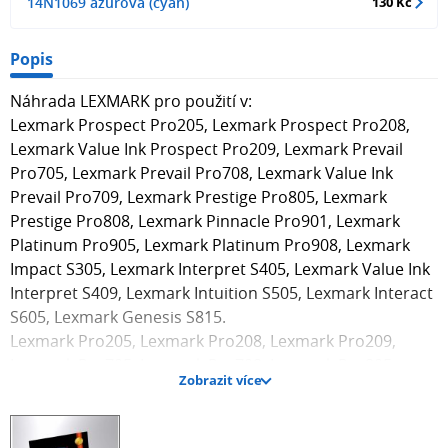
14N1069 azurová (cyan)
130 Kč
Popis
Náhrada LEXMARK pro použití v:
Lexmark Prospect Pro205, Lexmark Prospect Pro208,
Lexmark Value Ink Prospect Pro209, Lexmark Prevail
Pro705, Lexmark Prevail Pro708, Lexmark Value Ink
Prevail Pro709, Lexmark Prestige Pro805, Lexmark
Prestige Pro808, Lexmark Pinnacle Pro901, Lexmark
Platinum Pro905, Lexmark Platinum Pro908, Lexmark
Impact S305, Lexmark Interpret S405, Lexmark Value Ink
Interpret S409, Lexmark Intuition S505, Lexmark Interact
S605, Lexmark Genesis S815.
Lexmark Pro205, Lexmark Pro208, Lexmark Pro209,
Lexmark Pro705, Lexmark Pro708, Lexmark Pro805,
Zobrazit více
Lexmark Pro808, Lexmark Pro901, Lexmark Pro905,
Lexmark Pro908, Lexmark S305, Lexmark S308, Lexmark
S405, Lexmark S408, Lexmark S409, Lexmark S505,