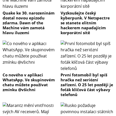
Quake ke 30. narozeninám
Vyzkoušejte český
dostal novou epizodu
kyberpunk. V Netspectre
zdarma. Dawn of the
se stanete elitním
Machine vám zamotá
hackerem napadajícím
hlavu iluzemi
korporátní sítě
Co nového v aplikaci
První fotomobil byl spíš
WhatsApp. Ve skupinovém
hračka než seriózní
chatu můžete používat
zařízení. O 25 let později je
zmínku @všichni
foťák klíčová část výbavy
telefonů