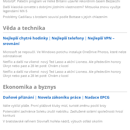
MotoGP: Páteční program ve Velké Británii uzavřel rekordním časem Bezzecchi
Další klasická corvette s dobrými jízdními vlastnostmi? Mitsuoka znovu využije
legendární MX-5
Problémy Cadillacu s brzdami souvisí podle Bottase s jejich chlazením
Věda a technika
Nejlepší chytré hodinky
Nejlepší telefony
Nejlepší VPN –
srovnání
Microsoft se nepoučil. Ve Windows potichu instaluje OneDrive Photos, které nelze
odinstalovat
Netflix a další na víkend: nový Ted Lasso a akční Lioness. Ale především horory
Úkryt nebo past a 28 let poté: Chrám z kostí
Netflix a další na víkend: nový Ted Lasso a akční Lioness. Ale především horory
Úkryt nebo past a 28 let poté: Chrám z kostí
Ekonomika a byznys
Daňové přiznání
Novela zákoníku práce
Nadace EPCG
Itálie vyklízí pláže. První plážové kluby mizí, turisté změnu pocítí brzy
Potenciální zachránce Soleku zrušil nabídku. Zadlužené solární společnosti hrozí
konkurz
V bratislavské rafinerii Slovnaft hořela nádrž, výbuch otřásl okolím