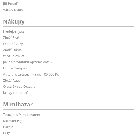
Jiří Pospíšil
Václav Klaus
Nákupy
hledejceny.cz
Zboží Živě
Osobní vozy
Zboží Dáma
zbozi.blesk.cz
Jak na prohlídku ojetého vozu?
HobbyKompas
Auto pro začátečníka do 100 000 Kč
Zboží Auto
Ojetá Škoda Octavia
Jak vybrat auto?
Mimibazar
Testujte s Mimibazarem
Monster High
Barbie
Lego