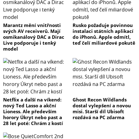
Marantz mění vnitřnosti
Rusko požaduje povinnou
svých AV receiverů. Mají
instalaci státních aplikací
osmikanálový DAC a Dirac
do iPhonů. Apple odmítl,
Live podporuje i tenký
teď čelí miliardové pokutě
model
Netflix a další na víkend:
Ghost Recon Wildlands
nový Ted Lasso a akční
dostal vylepšení a novou
Lioness. Ale především
misi. Starší díl Ubisoft
horory Úkryt nebo past a
rozdává na PC zdarma
28 let poté: Chrám z kostí