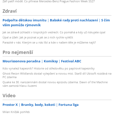
Září patří módě: Co přinese Mercedes-Benz Prague Fashion Week SS27
Zdraví
Podpořte dětskou imunitu
Babské rady proti nachlazení
S čím
vším pomůže rýmovník
Jak se zdravě zchladit v tropických vedrech: Co pomáhá a kdy už riskujete úpal
Úpal a úžeh: Jak je poznat a jak se z nich rychle vyléčit
Parazité v nás: Kterým se u nás líbí a kde v našem těle je můžeme najít?
Pro nejmenší
Mourissonova poradna
Komiksy
Festival ABC
Kdo vynalezl kapesník? Historie od středověku po papírové kapesníky
Ghost Recon Wildlands dostal vylepšení a novou misi. Starší díl Ubisoft rozdává na
PC zdarma
Quake ke 30. narozeninám dostal novou epizodu zdarma. Dawn of the Machine
vám zamotá hlavu iluzemi
Video
Prostor X
Branky, body, kokoti
Fortuna liga
Milan Knížák pohřeb