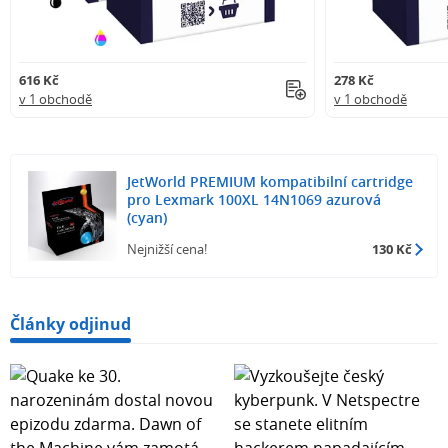
616 Kč
278 Kč
v 1 obchodě
v 1 obchodě
JetWorld PREMIUM kompatibilní cartridge
pro Lexmark 100XL 14N1069 azurová
(cyan)
Nejnižší cena!
130 Kč
Články odjinud