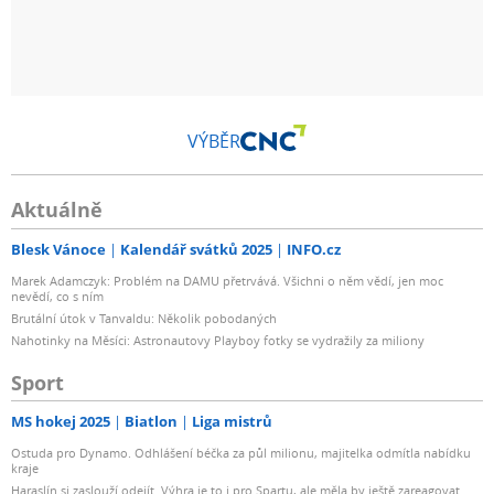
VÝBĚR
Aktuálně
Blesk Vánoce
Kalendář svátků 2025
INFO.cz
Marek Adamczyk: Problém na DAMU přetrvává. Všichni o něm vědí, jen moc
nevědí, co s ním
Brutální útok v Tanvaldu: Několik pobodaných
Nahotinky na Měsíci: Astronautovy Playboy fotky se vydražily za miliony
Sport
MS hokej 2025
Biatlon
Liga mistrů
Ostuda pro Dynamo. Odhlášení béčka za půl milionu, majitelka odmítla nabídku
kraje
Haraslín si zaslouží odejít. Výhra je to i pro Spartu, ale měla by ještě zareagovat