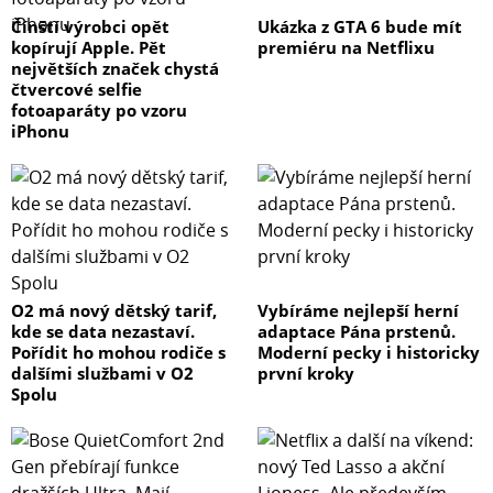
Čínští výrobci opět
Ukázka z GTA 6 bude mít
kopírují Apple. Pět
premiéru na Netflixu
největších značek chystá
čtvercové selfie
fotoaparáty po vzoru
iPhonu
O2 má nový dětský tarif,
Vybíráme nejlepší herní
kde se data nezastaví.
adaptace Pána prstenů.
Pořídit ho mohou rodiče s
Moderní pecky i historicky
dalšími službami v O2
první kroky
Spolu