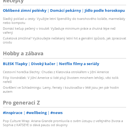
Recepty
Oblíbené zimní polévky
Domácí pekárny
Jídlo podle horoskopu
Sladký poklad u cesty: Využijte letní špendlíky do tvarohového koláče, marmelády
nebo kompotu
Domácí kečup pečený v troubě: Vyžaduje minimum práce a chutná lépe než
vařený
Cuketová zmrzlina? Vyzkoušejte nečekaný letní hit a geniální způsob, jak zpracovat
úrodu
Hobby a zábava
BLESK Tlapky
Divoký kačer
Netflix filmy a seriály
Cestovní horečka šlechty: Chuďas z Klatovska otrokářem v Jižní Americe
Filip Vondrášek: V Jižní Americe si lidé plují životem mnohem lehčeji, věci tolik
neřeší
Osvěžení ve Schladmingu: Lamy, ferraty i koulovačka v létě jsou jen pár hodin
autem
Pro generaci Z
#inspirace
#wellbeing
#news
Pop Culture Wrap: Ariana Grande promluvila o svém ústupu z veřejného života a
Sophia z KATSEYE si dává pauzu od skupiny