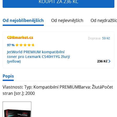
KOUPIT ZA 236 KČ
Od nejoblíbenějších
Od nejlevnějších
Od nejdražší
Doprava:
59 Kč
97 %
JetWorld PREMIUM kompatibilní
toner pro Lexmark C540H1YG žlutý
(yellow)
236 Kč
Popis
Vlastnosti: Typ: Kompatibilní PREMIUMBarva: ŽlutáPočet
stran [str.]: 2000