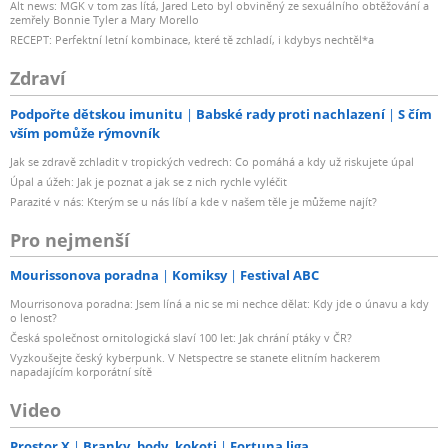
Alt news: MGK v tom zas lítá, Jared Leto byl obviněný ze sexuálního obtěžování a
zemřely Bonnie Tyler a Mary Morello
RECEPT: Perfektní letní kombinace, které tě zchladí, i kdybys nechtěl*a
Zdraví
Podpořte dětskou imunitu
Babské rady proti nachlazení
S čím
vším pomůže rýmovník
Jak se zdravě zchladit v tropických vedrech: Co pomáhá a kdy už riskujete úpal
Úpal a úžeh: Jak je poznat a jak se z nich rychle vyléčit
Parazité v nás: Kterým se u nás líbí a kde v našem těle je můžeme najít?
Pro nejmenší
Mourissonova poradna
Komiksy
Festival ABC
Mourrisonova poradna: Jsem líná a nic se mi nechce dělat: Kdy jde o únavu a kdy
o lenost?
Česká společnost ornitologická slaví 100 let: Jak chrání ptáky v ČR?
Vyzkoušejte český kyberpunk. V Netspectre se stanete elitním hackerem
napadajícím korporátní sítě
Video
Prostor X
Branky, body, kokoti
Fortuna liga