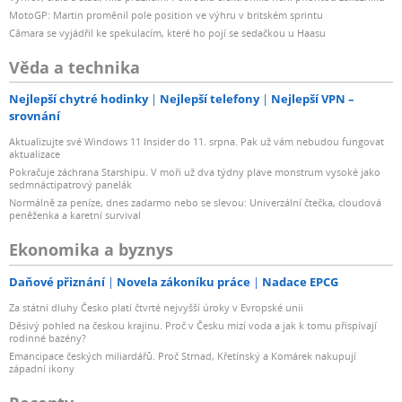
MotoGP: Martin proměnil pole position ve výhru v britském sprintu
Câmara se vyjádřil ke spekulacím, které ho pojí se sedačkou u Haasu
Věda a technika
Nejlepší chytré hodinky
Nejlepší telefony
Nejlepší VPN –
srovnání
Aktualizujte své Windows 11 Insider do 11. srpna. Pak už vám nebudou fungovat
aktualizace
Pokračuje záchrana Starshipu. V moři už dva týdny plave monstrum vysoké jako
sedmnáctipatrový panelák
Normálně za peníze, dnes zadarmo nebo se slevou: Univerzální čtečka, cloudová
peněženka a karetní survival
Ekonomika a byznys
Daňové přiznání
Novela zákoníku práce
Nadace EPCG
Za státní dluhy Česko platí čtvrté nejvyšší úroky v Evropské unii
Děsivý pohled na českou krajinu. Proč v Česku mizí voda a jak k tomu přispívají
rodinné bazény?
Emancipace českých miliardářů. Proč Strnad, Křetínský a Komárek nakupují
západní ikony