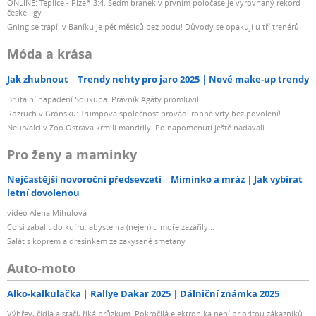
ONLINE: Teplice - Plzeň 3:4. Sedm branek v prvním poločase je vyrovnaný rekord
české ligy
Gning se trápí: v Baníku je pět měsíců bez bodu! Důvody se opakují u tří trenérů
Móda a krása
Jak zhubnout
Trendy nehty pro jaro 2025
Nové make-up trendy
Brutální napadení Soukupa. Právník Agáty promluvil
Rozruch v Grónsku: Trumpova společnost provádí ropné vrty bez povolení!
Neurvalci v Zoo Ostrava krmili mandrily! Po napomenutí ještě nadávali
Pro ženy a maminky
Nejčastější novoroční předsevzetí
Miminko a mráz
Jak vybírat
letní dovolenou
video Alena Mihulová
Co si zabalit do kufru, abyste na (nejen) u moře zazářily...
Salát s koprem a dresinkem ze zakysané smetany
Auto-moto
Alko-kalkulačka
Rallye Dakar 2025
Dálniční známka 2025
Výhřev, čidla a stačí, říká průzkum. Pokročilá elektronika není prioritou zákazníků