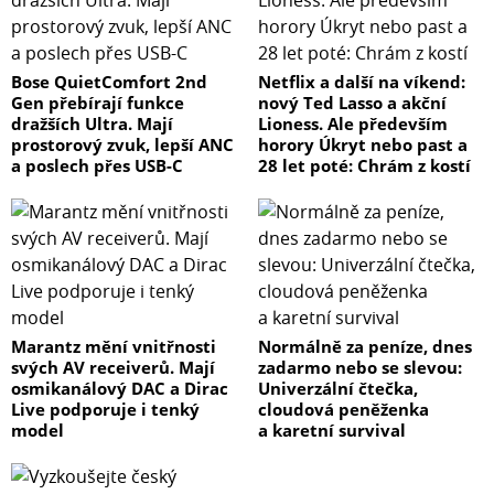
Bose QuietComfort 2nd
Netflix a další na víkend:
Gen přebírají funkce
nový Ted Lasso a akční
dražších Ultra. Mají
Lioness. Ale především
prostorový zvuk, lepší ANC
horory Úkryt nebo past a
a poslech přes USB-C
28 let poté: Chrám z kostí
Marantz mění vnitřnosti
Normálně za peníze, dnes
svých AV receiverů. Mají
zadarmo nebo se slevou:
osmikanálový DAC a Dirac
Univerzální čtečka,
Live podporuje i tenký
cloudová peněženka
model
a karetní survival