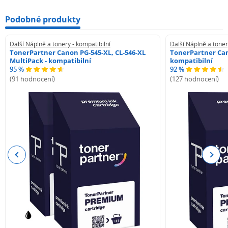
Podobné produkty
Další Náplně a tonery - kompatibilní
Další Náplně a toner
TonerPartner Canon PG-545-XL, CL-546-XL
TonerPartner Can
MultiPack - kompatibilní
kompatibilní
95 %
92 %
(91 hodnocení)
(127 hodnocení)
Previous
Next