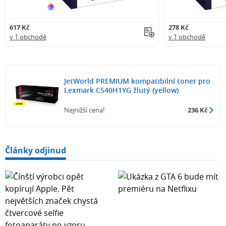
617 Kč
278 Kč
v 1 obchodě
v 1 obchodě
JetWorld PREMIUM kompatibilní toner pro
Lexmark C540H1YG žlutý (yellow)
Nejnižší cena!
236 Kč
Články odjinud