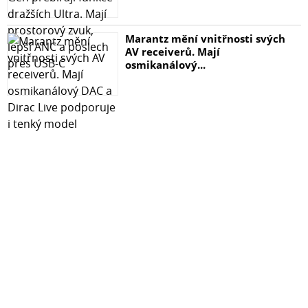
Marantz mění vnitřnosti svých
AV receiverů. Mají
osmikanálový...