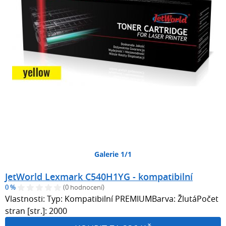
Galerie 1/1
JetWorld Lexmark C540H1YG - kompatibilní
0 %
(0 hodnocení)
Vlastnosti: Typ: Kompatibilní PREMIUMBarva: ŽlutáPočet
stran [str.]: 2000