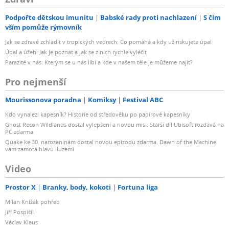
Podpořte dětskou imunitu
Babské rady proti nachlazení
S čím
vším pomůže rýmovník
Jak se zdravě zchladit v tropických vedrech: Co pomáhá a kdy už riskujete úpal
Úpal a úžeh: Jak je poznat a jak se z nich rychle vyléčit
Parazité v nás: Kterým se u nás líbí a kde v našem těle je můžeme najít?
Pro nejmenší
Mourissonova poradna
Komiksy
Festival ABC
Kdo vynalezl kapesník? Historie od středověku po papírové kapesníky
Ghost Recon Wildlands dostal vylepšení a novou misi. Starší díl Ubisoft rozdává na
PC zdarma
Quake ke 30. narozeninám dostal novou epizodu zdarma. Dawn of the Machine
vám zamotá hlavu iluzemi
Video
Prostor X
Branky, body, kokoti
Fortuna liga
Milan Knížák pohřeb
Jiří Pospíšil
Václav Klaus