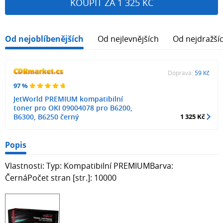
KOUPIT ZA 1 325 KČ
Od nejoblíbenějších
Od nejlevnějších
Od nejdražší
Doprava:
59 Kč
97 %
JetWorld PREMIUM kompatibilní
toner pro OKI 09004078 pro B6200,
B6300, B6250 černý
1 325 Kč
Popis
Vlastnosti: Typ: Kompatibilní PREMIUMBarva:
ČernáPočet stran [str.]: 10000