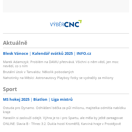
VÝBĚR
Aktuálně
Blesk Vánoce
Kalendář svátků 2025
INFO.cz
Marek Adamczyk: Problém na DAMU přetrvává. Všichni o něm vědí, jen moc
nevědí, co s ním
Brutální útok v Tanvaldu: Několik pobodaných
Nahotinky na Měsíci: Astronautovy Playboy fotky se vydražily za miliony
Sport
MS hokej 2025
Biatlon
Liga mistrů
Ostuda pro Dynamo. Odhlášení béčka za půl milionu, majitelka odmítla nabídku
kraje
Haraslín si zaslouží odejít. Výhra je to i pro Spartu, ale měla by ještě zareagovat
ONLINE: Slavia B - Třinec 3:2. Dukla hostí Kroměříž, Karviná hraje v Prostějově