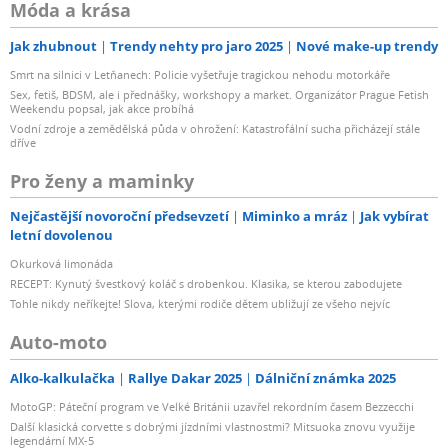
Móda a krása
Jak zhubnout
Trendy nehty pro jaro 2025
Nové make-up trendy
Smrt na silnici v Letňanech: Policie vyšetřuje tragickou nehodu motorkáře
Sex, fetiš, BDSM, ale i přednášky, workshopy a market. Organizátor Prague Fetish
Weekendu popsal, jak akce probíhá
Vodní zdroje a zemědělská půda v ohrožení: Katastrofální sucha přicházejí stále
dříve
Pro ženy a maminky
Nejčastější novoroční předsevzetí
Miminko a mráz
Jak vybírat
letní dovolenou
Okurková limonáda
RECEPT: Kynutý švestkový koláč s drobenkou. Klasika, se kterou zabodujete
Tohle nikdy neříkejte! Slova, kterými rodiče dětem ubližují ze všeho nejvíc
Auto-moto
Alko-kalkulačka
Rallye Dakar 2025
Dálniční známka 2025
MotoGP: Páteční program ve Velké Británii uzavřel rekordním časem Bezzecchi
Další klasická corvette s dobrými jízdními vlastnostmi? Mitsuoka znovu využije
legendární MX-5