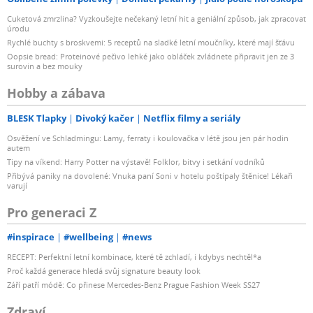
Cuketová zmrzlina? Vyzkoušejte nečekaný letní hit a geniální způsob, jak zpracovat
úrodu
Rychlé buchty s broskvemi: 5 receptů na sladké letní moučníky, které mají šťávu
Oopsie bread: Proteinové pečivo lehké jako obláček zvládnete připravit jen ze 3
surovin a bez mouky
Hobby a zábava
BLESK Tlapky
Divoký kačer
Netflix filmy a seriály
Osvěžení ve Schladmingu: Lamy, ferraty i koulovačka v létě jsou jen pár hodin
autem
Tipy na víkend: Harry Potter na výstavě! Folklor, bitvy i setkání vodníků
Přibývá paniky na dovolené: Vnuka paní Soni v hotelu poštípaly štěnice! Lékaři
varují
Pro generaci Z
#inspirace
#wellbeing
#news
RECEPT: Perfektní letní kombinace, které tě zchladí, i kdybys nechtěl*a
Proč každá generace hledá svůj signature beauty look
Září patří módě: Co přinese Mercedes-Benz Prague Fashion Week SS27
Zdraví