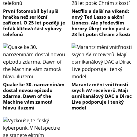
První fotomobil byl spíš
Netflix a další na víkend:
hračka než seriózní
nový Ted Lasso a akční
zařízení. O 25 let později je
Lioness. Ale především
foťák klíčová část výbavy
horory Úkryt nebo past a
telefonů
28 let poté: Chrám z kostí
Quake ke 30. narozeninám
Marantz mění vnitřnosti
dostal novou epizodu
svých AV receiverů. Mají
zdarma. Dawn of the
osmikanálový DAC a Dirac
Machine vám zamotá
Live podporuje i tenký
hlavu iluzemi
model