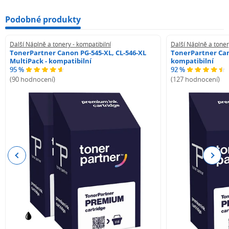
Podobné produkty
Další Náplně a tonery - kompatibilní
Další Náplně a toner
TonerPartner Canon PG-545-XL, CL-546-XL
TonerPartner Can
MultiPack - kompatibilní
kompatibilní
95 %
92 %
(90 hodnocení)
(127 hodnocení)
Previous
Next