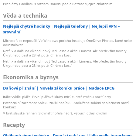
Problémy Cadillacu s brzdami souvisí podle Bottase s jejich chlazením
Věda a technika
Nejlepší chytré hodinky
Nejlepší telefony
Nejlepší VPN –
srovnání
Microsoft se nepoučil. Ve Windows potichu instaluje OneDrive Photos, které nelze
odinstalovat
Netflix a další na víkend: nový Ted Lasso a akční Lioness. Ale především horory
Úkryt nebo past a 28 let poté: Chrám z kostí
Netflix a další na víkend: nový Ted Lasso a akční Lioness. Ale především horory
Úkryt nebo past a 28 let poté: Chrám z kostí
Ekonomika a byznys
Daňové přiznání
Novela zákoníku práce
Nadace EPCG
Itálie vyklízí pláže. První plážové kluby mizí, turisté změnu pocítí brzy
Potenciální zachránce Soleku zrušil nabídku. Zadlužené solární společnosti hrozí
konkurz
V bratislavské rafinerii Slovnaft hořela nádrž, výbuch otřásl okolím
Recepty
Oblíbené zimní polévky
Domácí pekárny
Jídlo podle horoskopu