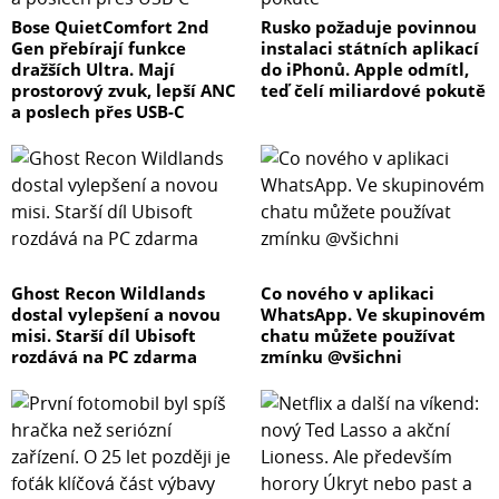
Bose QuietComfort 2nd
Rusko požaduje povinnou
Gen přebírají funkce
instalaci státních aplikací
dražších Ultra. Mají
do iPhonů. Apple odmítl,
prostorový zvuk, lepší ANC
teď čelí miliardové pokutě
a poslech přes USB-C
Ghost Recon Wildlands
Co nového v aplikaci
dostal vylepšení a novou
WhatsApp. Ve skupinovém
misi. Starší díl Ubisoft
chatu můžete používat
rozdává na PC zdarma
zmínku @všichni