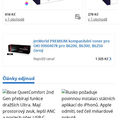
616 Kč
278 Kč
v 1 obchodě
v 1 obchodě
JetWorld PREMIUM kompatibilní toner pro
OKI 09004078 pro B6200, B6300, B6250
černý
Nejnižší cena!
1 325 Kč
Články odjinud