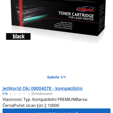
Galerie 1/1
JetWorld Oki 09004078 - kompatibilní
0 %
(0 hodnocení)
Vlastnosti: Typ: Kompatibilní PREMIUMBarva:
ČernáPočet stran [str.]: 10000