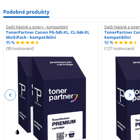
Podobné produkty
Další Náplně a tonery - kompatibilní
Další Náplně a toner
TonerPartner Canon PG-545-XL, CL-546-XL
TonerPartner Can
MultiPack - kompatibilní
kompatibilní
95 %
92 %
(90 hodnocení)
(127 hodnocení)
Previous
Next