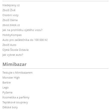
hledejceny.cz
Zboží Živě
Osobní vozy
Zboží Dáma
zbozi.blesk.cz
Jak na prohlídku ojetého vozu?
HobbyKompas
Auto pro začátečníka do 100 000 Kč
Zboží Auto
Ojetá Škoda Octavia
Jak vybrat auto?
Mimibazar
Testujte s Mimibazarem
Monster High
Barbie
Lego
Pyžama
Kosmetika a parfémy
Teplákové soupravy
Dětské boty