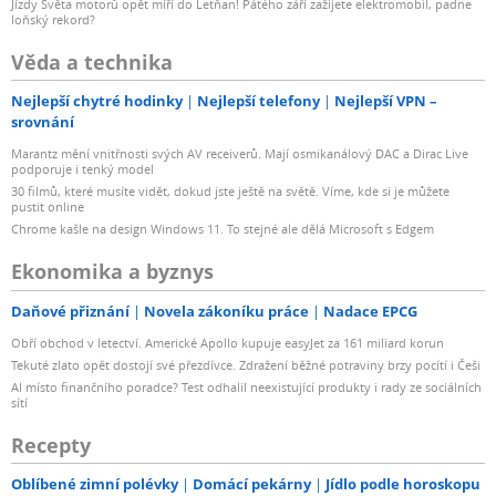
Jízdy Světa motorů opět míří do Letňan! Pátého září zažijete elektromobil, padne
loňský rekord?
Věda a technika
Nejlepší chytré hodinky
Nejlepší telefony
Nejlepší VPN –
srovnání
Marantz mění vnitřnosti svých AV receiverů. Mají osmikanálový DAC a Dirac Live
podporuje i tenký model
30 filmů, které musíte vidět, dokud jste ještě na světě. Víme, kde si je můžete
pustit online
Chrome kašle na design Windows 11. To stejné ale dělá Microsoft s Edgem
Ekonomika a byznys
Daňové přiznání
Novela zákoníku práce
Nadace EPCG
Obří obchod v letectví. Americké Apollo kupuje easyJet za 161 miliard korun
Tekuté zlato opět dostojí své přezdívce. Zdražení běžné potraviny brzy pocítí i Češi
AI místo finančního poradce? Test odhalil neexistující produkty i rady ze sociálních
sítí
Recepty
Oblíbené zimní polévky
Domácí pekárny
Jídlo podle horoskopu