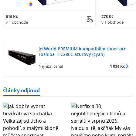
616 Kč
278 Kč
v 1 obchodě
v 1 obchodě
JetWorld PREMIUM kompatibilní toner pro
Toshiba TFC28EC azurový (cyan)
Nejnižší cena!
1 034 Kč
Články odjinud