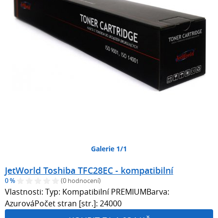
Galerie 1/1
JetWorld Toshiba TFC28EC - kompatibilní
0 %
(0 hodnocení)
Vlastnosti: Typ: Kompatibilní PREMIUMBarva:
AzurováPočet stran [str.]: 24000