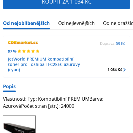
KOUPIT ZA 1 034 KČ
Od nejoblíbenějších
Od nejlevnějších
Od nejdražší
Doprava:
59 Kč
97 %
JetWorld PREMIUM kompatibilní
toner pro Toshiba TFC28EC azurový
(cyan)
1 034 Kč
Popis
Vlastnosti: Typ: Kompatibilní PREMIUMBarva:
AzurováPočet stran [str.]: 24000