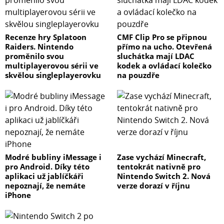
Recenze hry Splatoon
CMF Clip Pro se připnou
Raiders. Nintendo
přímo na ucho. Otevřená
proměnilo svou
sluchátka mají LDAC
multiplayerovou sérii ve
kodek a ovládací kolečko
skvělou singleplayerovku
na pouzdře
Modré bubliny iMessage i
Zase vychází Minecraft,
pro Android. Díky této
tentokrát nativně pro
aplikaci už jablíčkáři
Nintendo Switch 2. Nová
nepoznají, že nemáte
verze dorazí v říjnu
iPhone