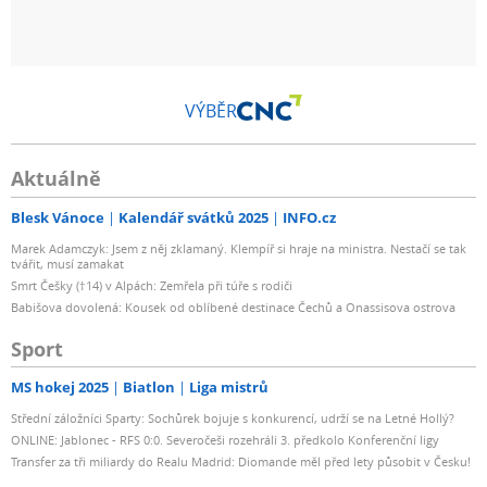
VÝBĚR
Aktuálně
Blesk Vánoce
Kalendář svátků 2025
INFO.cz
Marek Adamczyk: Jsem z něj zklamaný. Klempíř si hraje na ministra. Nestačí se tak
tvářit, musí zamakat
Smrt Češky (†14) v Alpách: Zemřela při túře s rodiči
Babišova dovolená: Kousek od oblíbené destinace Čechů a Onassisova ostrova
Sport
MS hokej 2025
Biatlon
Liga mistrů
Střední záložníci Sparty: Sochůrek bojuje s konkurencí, udrží se na Letné Hollý?
ONLINE: Jablonec - RFS 0:0. Severočeši rozehráli 3. předkolo Konferenční ligy
Transfer za tři miliardy do Realu Madrid: Diomande měl před lety působit v Česku!