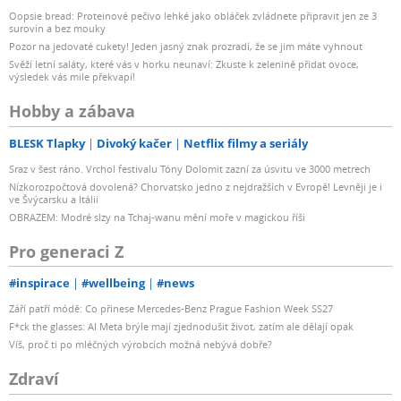
Oopsie bread: Proteinové pečivo lehké jako obláček zvládnete připravit jen ze 3
surovin a bez mouky
Pozor na jedovaté cukety! Jeden jasný znak prozradí, že se jim máte vyhnout
Svěží letní saláty, které vás v horku neunaví: Zkuste k zelenině přidat ovoce,
výsledek vás mile překvapí!
Hobby a zábava
BLESK Tlapky
Divoký kačer
Netflix filmy a seriály
Sraz v šest ráno. Vrchol festivalu Tóny Dolomit zazní za úsvitu ve 3000 metrech
Nízkorozpočtová dovolená? Chorvatsko jedno z nejdražších v Evropě! Levněji je i
ve Švýcarsku a Itálii
OBRAZEM: Modré slzy na Tchaj-wanu mění moře v magickou říši
Pro generaci Z
#inspirace
#wellbeing
#news
Září patří módě: Co přinese Mercedes-Benz Prague Fashion Week SS27
F*ck the glasses: AI Meta brýle mají zjednodušit život, zatím ale dělají opak
Víš, proč ti po mléčných výrobcích možná nebývá dobře?
Zdraví