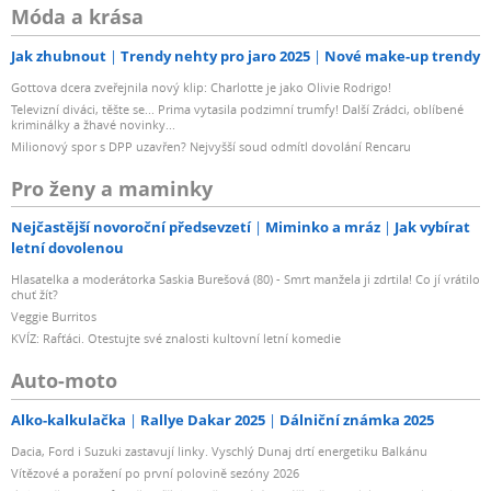
Móda a krása
Jak zhubnout
Trendy nehty pro jaro 2025
Nové make-up trendy
Gottova dcera zveřejnila nový klip: Charlotte je jako Olivie Rodrigo!
Televizní diváci, těšte se... Prima vytasila podzimní trumfy! Další Zrádci, oblíbené
kriminálky a žhavé novinky...
Milionový spor s DPP uzavřen? Nejvyšší soud odmítl dovolání Rencaru
Pro ženy a maminky
Nejčastější novoroční předsevzetí
Miminko a mráz
Jak vybírat
letní dovolenou
Hlasatelka a moderátorka Saskia Burešová (80) - Smrt manžela ji zdrtila! Co jí vrátilo
chuť žít?
Veggie Burritos
KVÍZ: Rafťáci. Otestujte své znalosti kultovní letní komedie
Auto-moto
Alko-kalkulačka
Rallye Dakar 2025
Dálniční známka 2025
Dacia, Ford i Suzuki zastavují linky. Vyschlý Dunaj drtí energetiku Balkánu
Vítězové a poražení po první polovině sezóny 2026