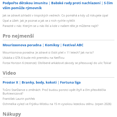
Podpořte dětskou imunitu
Babské rady proti nachlazení
S čím
vším pomůže rýmovník
Jak se zdravě zchladit v tropických vedrech: Co pomáhá a kdy už riskujete úpal
Úpal a úžeh: Jak je poznat a jak se z nich rychle vyléčit
Parazité v nás: Kterým se u nás líbí a kde v našem těle je můžeme najít?
Pro nejmenší
Mourissonova poradna
Komiksy
Festival ABC
Mourrisonova poradna: Je zdravé si čistit pleť v 11 letech? Jak na to?
Ukázka z GTA 6 bude mít premiéru na Netflixu
Forza Horizon 6 (recenze): Oblíbené arkádové závody se přesouvají do ulic Tokia!
Video
Prostor X
Branky, body, kokoti
Fortuna liga
Tvůrci StarDance o změnách: Proč budou porotci opět čtyři a čím přesvědčila
Burkiewiczová?
František Laurin pohřeb
Ochmelka vylezl ve Frýdku-Místku na 15 m vysokou lezeckou stěnu. (srpen 2026)
Nákupy