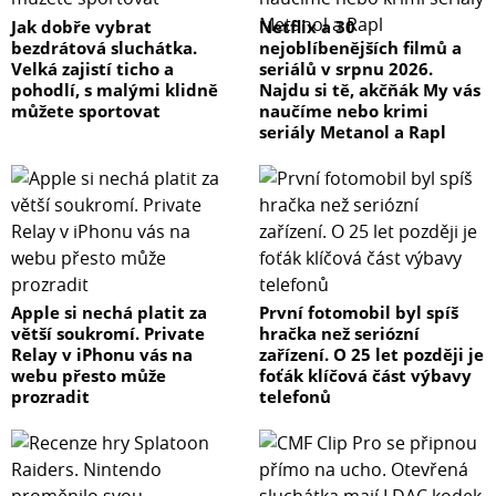
Jak dobře vybrat
Netflix a 30
bezdrátová sluchátka.
nejoblíbenějších filmů a
Velká zajistí ticho a
seriálů v srpnu 2026.
pohodlí, s malými klidně
Najdu si tě, akčňák My vás
můžete sportovat
naučíme nebo krimi
seriály Metanol a Rapl
Apple si nechá platit za
První fotomobil byl spíš
větší soukromí. Private
hračka než seriózní
Relay v iPhonu vás na
zařízení. O 25 let později je
webu přesto může
foťák klíčová část výbavy
prozradit
telefonů