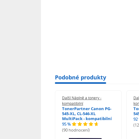
Podobné produkty
 Náplně a tonery -
Další Náplně a tonery -
Dal
tibilní
kompatibilní
kom
print Samsung MLT-
TonerPartner Canon PG-
To
L - kompatibilní
545-XL, CL-546-XL
54
MultiPack - kompatibilní
92
95 %
 hodnocení)
(1
(90 hodnocení)