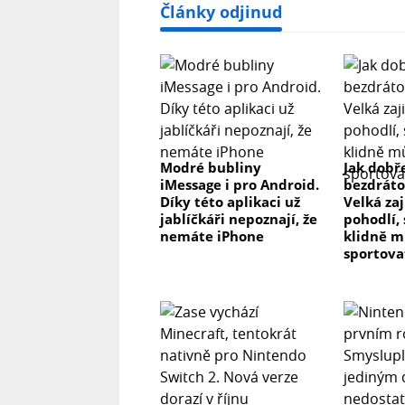
Články odjinud
Modré bubliny
Jak dobř
iMessage i pro Android.
bezdráto
Díky této aplikaci už
Velká zaj
jablíčkáři nepoznají, že
pohodlí,
nemáte iPhone
klidně m
sportova