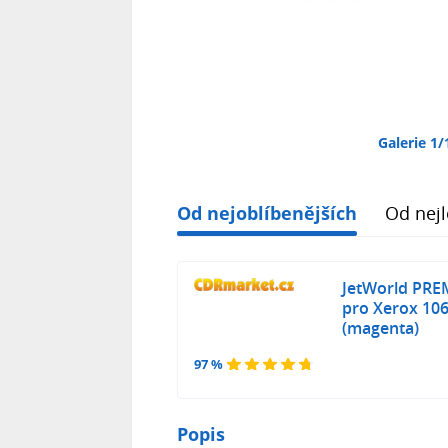
Galerie 1/
Od nejoblíbenějších
Od nejl
JetWorld PRE
pro Xerox 10
(magenta)
97 %
Popis