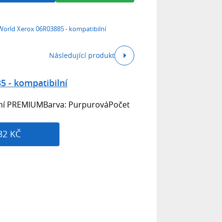
World Xerox 06R03885 - kompatibilní
Následující produkt
5 - kompatibilní
ilní PREMIUMBarva: PurpurováPočet
32 KČ