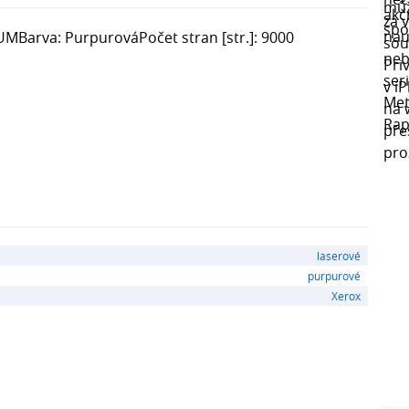
UMBarva: PurpurováPočet stran [str.]: 9000
laserové
purpurové
Xerox