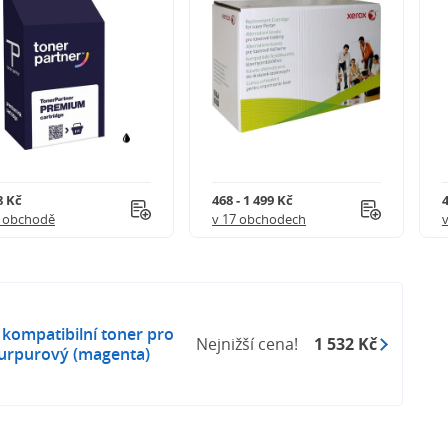
8 Kč
468 - 1 499 Kč
4
1 obchodě
v 17 obchodech
kompatibilní toner pro
Nejnižší cena!
1 532 Kč
urpurový (magenta)