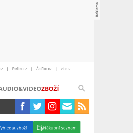
cz
Reflex.cz
Ábíčko.cz
více
AUDIO&VIDEO
ZBOŽÍ
Vyhledat zboží
Nákupní seznam