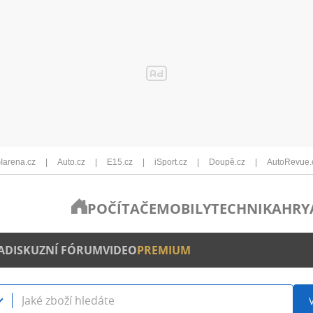
Iarena.cz
Auto.cz
E15.cz
iSport.cz
Doupě.cz
AutoRevue.
POČÍTAČE
MOBILY
TECHNIKA
HRY
A
DISKUZNÍ FÓRUM
VIDEO
PREMIUM