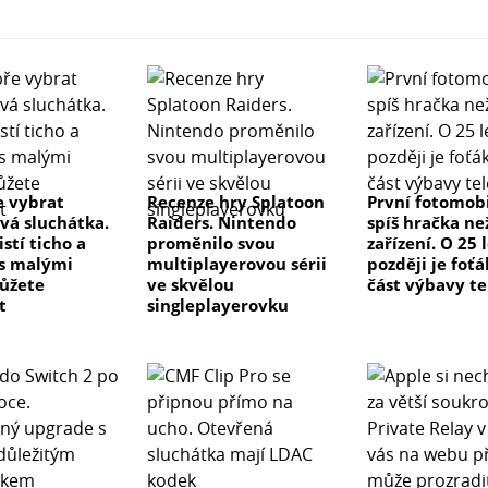
e vybrat
Recenze hry Splatoon
První fotomobi
vá sluchátka.
Raiders. Nintendo
spíš hračka ne
istí ticho a
proměnilo svou
zařízení. O 25 
 s malými
multiplayerovou sérii
později je foťá
ůžete
ve skvělou
část výbavy t
t
singleplayerovku