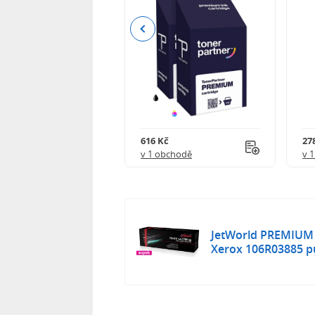
Previous
 750 Kč
616 Kč
27
obchodě
v 1 obchodě
v 
JetWorld PREMIUM 
Xerox 106R03885 p