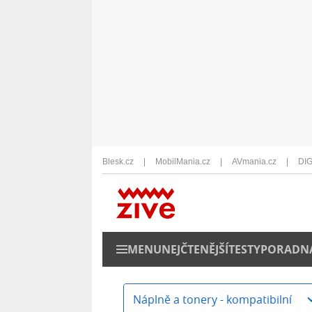
Blesk.cz
MobilMania.cz
AVmania.cz
DIG
MENU
NEJČTENĚJŠÍ
TESTY
PORADN
Náplně a tonery - kompatibilní