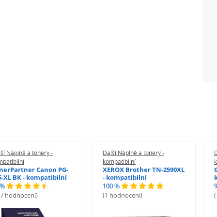
ší Náplně a tonery -
Další Náplně a tonery -
D
patibilní
kompatibilní
k
nerPartner Canon PG-
XEROX Brother TN-2590XL
5-XL BK - kompatibilní
- kompatibilní
 %
100 %
27 hodnocení)
(1 hodnocení)