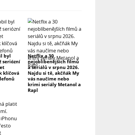
l byl
Netflix a 30
ž seriózní
nejoblíbenějších filmů
let
a seriálů v srpnu 2026.
k klíčová
Najdu si tě, akčňák My
elefonů
vás naučíme nebo
krimi seriály Metanol a
Rapl