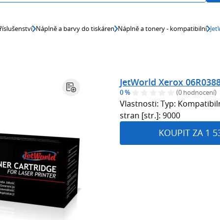
říslušenství
Náplně a barvy do tiskáren
Náplně a tonery - kompatibilní
Jet
JetWorld Xerox 06R0388
0 %
(0 hodnocení)
Vlastnosti: Typ: Kompatib
stran [str.]: 9000
KOUPIT ZA 1 5