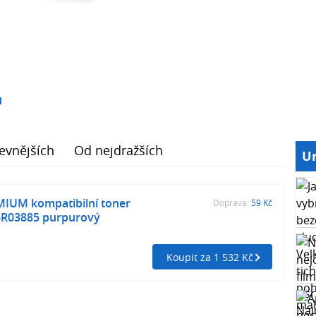
1
evnějších
Od nejdražších
Ur
MIUM kompatibilní toner
Doprava:
59 Kč
6R03885 purpurový
Koupit za 1 532 Kč