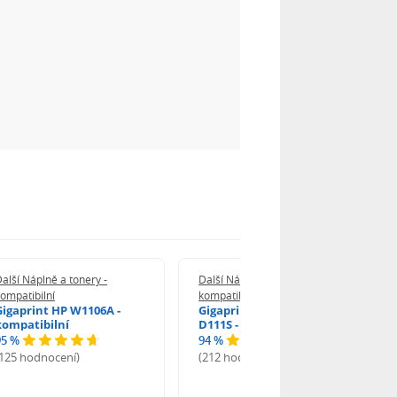
alší Náplně a tonery -
Další Náplně a tonery -
ompatibilní
kompatibilní
Gigaprint HP W1106A -
Gigaprint Samsung MLT-
kompatibilní
D111S - kompatibilní
95 %
94 %
(125 hodnocení)
(212 hodnocení)