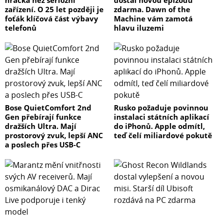
hračka než seriózní
dostal novou epizodu
zařízení. O 25 let později je
zdarma. Dawn of the
foťák klíčová část výbavy
Machine vám zamotá
telefonů
hlavu iluzemi
Bose QuietComfort 2nd
Rusko požaduje povinnou
Gen přebírají funkce
instalaci státních aplikací
dražších Ultra. Mají
do iPhonů. Apple odmítl,
prostorový zvuk, lepší ANC
teď čelí miliardové pokutě
a poslech přes USB-C