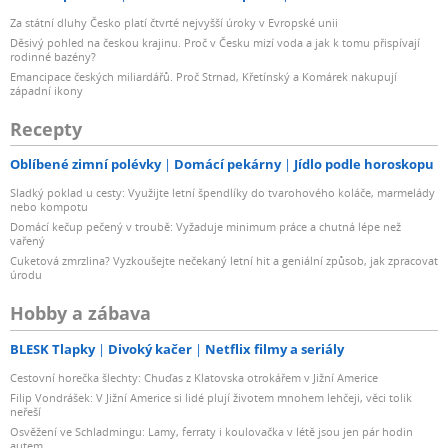
Za státní dluhy Česko platí čtvrté nejvyšší úroky v Evropské unii
Děsivý pohled na českou krajinu. Proč v Česku mizí voda a jak k tomu přispívají
rodinné bazény?
Emancipace českých miliardářů. Proč Strnad, Křetínský a Komárek nakupují
západní ikony
Recepty
Oblíbené zimní polévky
Domácí pekárny
Jídlo podle horoskopu
Sladký poklad u cesty: Využijte letní špendlíky do tvarohového koláče, marmelády
nebo kompotu
Domácí kečup pečený v troubě: Vyžaduje minimum práce a chutná lépe než
vařený
Cuketová zmrzlina? Vyzkoušejte nečekaný letní hit a geniální způsob, jak zpracovat
úrodu
Hobby a zábava
BLESK Tlapky
Divoký kačer
Netflix filmy a seriály
Cestovní horečka šlechty: Chuďas z Klatovska otrokářem v Jižní Americe
Filip Vondrášek: V Jižní Americe si lidé plují životem mnohem lehčeji, věci tolik
neřeší
Osvěžení ve Schladmingu: Lamy, ferraty i koulovačka v létě jsou jen pár hodin
autem