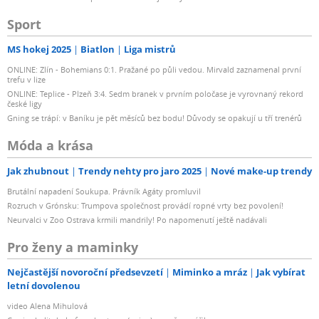
Sport
MS hokej 2025
Biatlon
Liga mistrů
ONLINE: Zlín - Bohemians 0:1. Pražané po půli vedou. Mirvald zaznamenal první
trefu v lize
ONLINE: Teplice - Plzeň 3:4. Sedm branek v prvním poločase je vyrovnaný rekord
české ligy
Gning se trápí: v Baníku je pět měsíců bez bodu! Důvody se opakují u tří trenérů
Móda a krása
Jak zhubnout
Trendy nehty pro jaro 2025
Nové make-up trendy
Brutální napadení Soukupa. Právník Agáty promluvil
Rozruch v Grónsku: Trumpova společnost provádí ropné vrty bez povolení!
Neurvalci v Zoo Ostrava krmili mandrily! Po napomenutí ještě nadávali
Pro ženy a maminky
Nejčastější novoroční předsevzetí
Miminko a mráz
Jak vybírat
letní dovolenou
video Alena Mihulová