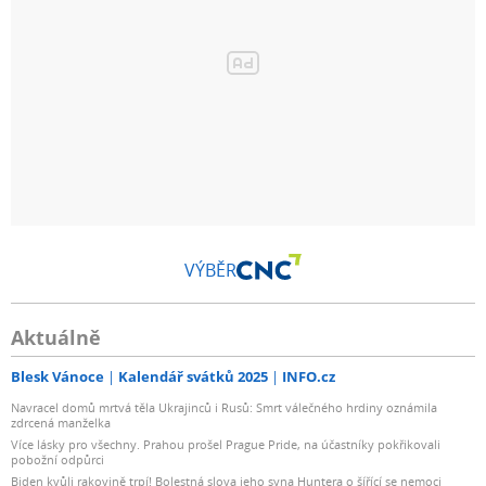
VÝBĚR
Aktuálně
Blesk Vánoce
Kalendář svátků 2025
INFO.cz
Navracel domů mrtvá těla Ukrajinců i Rusů: Smrt válečného hrdiny oznámila
zdrcená manželka
Více lásky pro všechny. Prahou prošel Prague Pride, na účastníky pokřikovali
pobožní odpůrci
Biden kvůli rakovině trpí! Bolestná slova jeho syna Huntera o šířící se nemoci