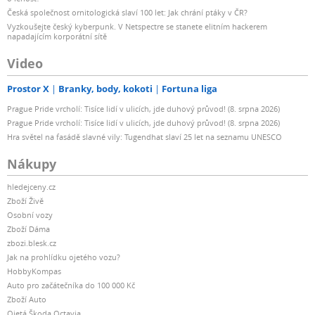
Česká společnost ornitologická slaví 100 let: Jak chrání ptáky v ČR?
Vyzkoušejte český kyberpunk. V Netspectre se stanete elitním hackerem
napadajícím korporátní sítě
Video
Prostor X
Branky, body, kokoti
Fortuna liga
Prague Pride vrcholí: Tisíce lidí v ulicích, jde duhový průvod! (8. srpna 2026)
Prague Pride vrcholí: Tisíce lidí v ulicích, jde duhový průvod! (8. srpna 2026)
Hra světel na fasádě slavné vily: Tugendhat slaví 25 let na seznamu UNESCO
Nákupy
hledejceny.cz
Zboží Živě
Osobní vozy
Zboží Dáma
zbozi.blesk.cz
Jak na prohlídku ojetého vozu?
HobbyKompas
Auto pro začátečníka do 100 000 Kč
Zboží Auto
Ojetá Škoda Octavia