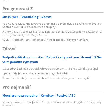
Pro generaci Z
#inspirace
#wellbeing
#news
Pop Culture Wrap: Ariana Grande promluvila o svém ústupu z veřejného života a
Sophia z KATSEYE si dává pauzu od skupiny
Alt news: MGK v tom zas lítá, Jared Leto byl obviněný ze sexuálního obtěžování a
zemřely Bonnie Tyler a Mary Morello
RECEPT: Perfektní letní kombinace, které tě zchladí, i kdybys nechtěl*a
Zdraví
Podpořte dětskou imunitu
Babské rady proti nachlazení
S čím
vším pomůže rýmovník
Jak se zdravě zchladit v tropických vedrech: Co pomáhá a kdy už riskujete úpal
Úpal a úžeh: Jak je poznat a jak se z nich rychle vyléčit
Parazité v nás: Kterým se u nás líbí a kde v našem těle je můžeme najít?
Pro nejmenší
Mourissonova poradna
Komiksy
Festival ABC
Mourrisonova poradna: Jsem líná a nic se mi nechce dělat: Kdy jde o únavu a kdy
o lenost?