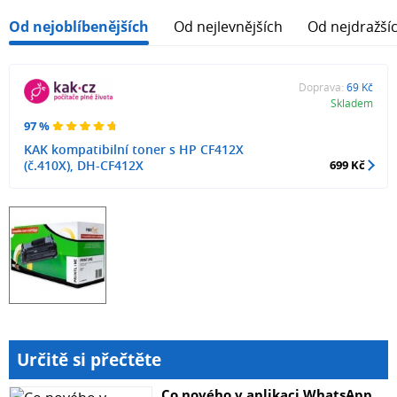
Od nejoblíbenějších
Od nejlevnějších
Od nejdražší
Doprava:
69 Kč
Skladem
97 %
KAK kompatibilní toner s HP CF412X
(č.410X), DH-CF412X
699 Kč
Určitě si přečtěte
Co nového v aplikaci WhatsApp.