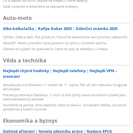
Co si zabalit do kufru, abyste na (nejen) u moře zazářily...
Salát s koprem a dresinkem ze zakysané smetany
Auto-moto
Alko-kalkulačka
Rallye Dakar 2025
Dálniční známka 2025
Výhřev, čidla a stačí, říká průzkum. Pokročilá elektronika není prioritou zákazníků
MotoGP: Martin proměnil pole position ve výhru v britském sprintu
Câmara se vyjádřil ke spekulacím, které ho pojí se sedačkou u Haasu
Věda a technika
Nejlepší chytré hodinky
Nejlepší telefony
Nejlepší VPN –
srovnání
Aktualizujte své Windows 11 Insider do 11. srpna. Pak už vám nebudou fungovat
aktualizace
Pokračuje záchrana Starshipu. V moři už dva týdny plave monstrum vysoké jako
sedmnáctipatrový panelák
Normálně za peníze, dnes zadarmo nebo se slevou: Univerzální čtečka, cloudová
peněženka a karetní survival
Ekonomika a byznys
Daňové přiznání
Novela zákoníku práce
Nadace EPCG