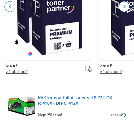
Previous
Next
616 Kč
278 Kč
v 1 obchodě
v 1 obchodě
KAK kompatibilní toner s HP CF412X
(č.410X), DH-CF412X
Nejnižší cena!
699 Kč