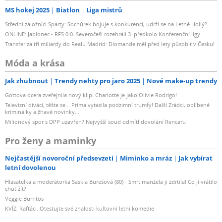
MS hokej 2025
Biatlon
Liga mistrů
Střední záložníci Sparty: Sochůrek bojuje s konkurencí, udrží se na Letné Hollý?
ONLINE: Jablonec - RFS 0:0. Severočeši rozehráli 3. předkolo Konferenční ligy
Transfer za tři miliardy do Realu Madrid: Diomande měl před lety působit v Česku!
Móda a krása
Jak zhubnout
Trendy nehty pro jaro 2025
Nové make-up trendy
Gottova dcera zveřejnila nový klip: Charlotte je jako Olivie Rodrigo!
Televizní diváci, těšte se... Prima vytasila podzimní trumfy! Další Zrádci, oblíbené
kriminálky a žhavé novinky...
Milionový spor s DPP uzavřen? Nejvyšší soud odmítl dovolání Rencaru
Pro ženy a maminky
Nejčastější novoroční předsevzetí
Miminko a mráz
Jak vybírat
letní dovolenou
Hlasatelka a moderátorka Saskia Burešová (80) - Smrt manžela ji zdrtila! Co jí vrátilo
chuť žít?
Veggie Burritos
KVÍZ: Rafťáci. Otestujte své znalosti kultovní letní komedie