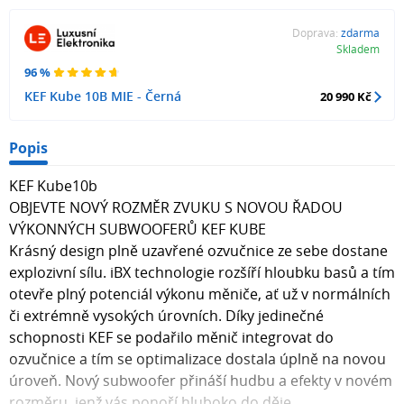
Doprava:
zdarma
Skladem
96 %
KEF Kube 10B MIE - Černá
20 990 Kč
Popis
KEF Kube10b
OBJEVTE NOVÝ ROZMĚR ZVUKU S NOVOU ŘADOU
VÝKONNÝCH SUBWOOFERŮ KEF KUBE
Krásný design plně uzavřené ozvučnice ze sebe dostane
explozivní sílu. iBX technologie rozšíří hloubku basů a tím
otevře plný potenciál výkonu měniče, ať už v normálních
či extrémně vysokých úrovních. Díky jedinečné
schopnosti KEF se podařilo měnič integrovat do
ozvučnice a tím se optimalizace dostala úplně na novou
úroveň. Nový subwoofer přináší hudbu a efekty v novém
rozměru, jenž vás ponoří hluboko do děje.