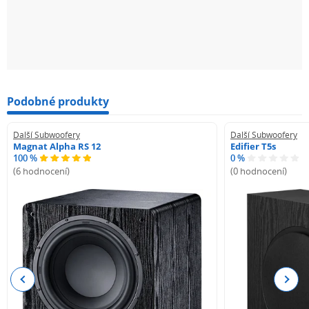
Podobné produkty
Další Subwoofery
Další Subwoofery
Magnat Alpha RS 12
Edifier T5s
100 %
0 %
(6 hodnocení)
(0 hodnocení)
Previous
Next