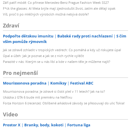
Září patří módě: Co přinese Mercedes-Benz Prague Fashion Week SS27
F*ck the glasses: AI Meta brýle mají zjednodušit život, zatím ale dělají opak
Víš, proč ti po mléčných výrobcích možná nebývá dobře?
Zdraví
Podpořte dětskou imunitu
Babské rady proti nachlazení
S čím
vším pomůže rýmovník
Jak se zdravě zchladit v tropických vedrech: Co pomáhá a kdy už riskujete úpal
Úpal a úžeh: Jak je poznat a jak se z nich rychle vyléčit
Parazité v nás: Kterým se u nás líbí a kde v našem těle je můžeme najít?
Pro nejmenší
Mourissonova poradna
Komiksy
Festival ABC
Mourrisonova poradna: Je zdravé si čistit pleť v 11 letech? Jak na to?
Ukázka z GTA 6 bude mít premiéru na Netflixu
Forza Horizon 6 (recenze): Oblíbené arkádové závody se přesouvají do ulic Tokia!
Video
Prostor X
Branky, body, kokoti
Fortuna liga