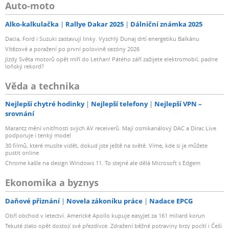
Auto-moto
Alko-kalkulačka
Rallye Dakar 2025
Dálniční známka 2025
Dacia, Ford i Suzuki zastavují linky. Vyschlý Dunaj drtí energetiku Balkánu
Vítězové a poražení po první polovině sezóny 2026
Jízdy Světa motorů opět míří do Letňan! Pátého září zažijete elektromobil, padne
loňský rekord?
Věda a technika
Nejlepší chytré hodinky
Nejlepší telefony
Nejlepší VPN –
srovnání
Marantz mění vnitřnosti svých AV receiverů. Mají osmikanálový DAC a Dirac Live
podporuje i tenký model
30 filmů, které musíte vidět, dokud jste ještě na světě. Víme, kde si je můžete
pustit online
Chrome kašle na design Windows 11. To stejné ale dělá Microsoft s Edgem
Ekonomika a byznys
Daňové přiznání
Novela zákoníku práce
Nadace EPCG
Obří obchod v letectví. Americké Apollo kupuje easyJet za 161 miliard korun
Tekuté zlato opět dostojí své přezdívce. Zdražení běžné potraviny brzy pocítí i Češi