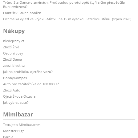
Tvůrci StarDance o změnách: Proč budou porotci opět čtyři a čím přesvědčila
Burkiewiczová?
František Laurin pohřeb
Ochmelka vylezl ve Frýdku-Místku na 15 m vysokou lezeckou stěnu. (srpen 2026)
Nákupy
hledejceny.cz
Zboží Živě
Osobní vozy
Zboží Dáma
zbozi.blesk.cz
Jak na prohlídku ojetého vozu?
HobbyKompas
Auto pro začátečníka do 100 000 Kč
Zboží Auto
Ojetá Škoda Octavia
Jak vybrat auto?
Mimibazar
Testujte s Mimibazarem
Monster High
Barbie