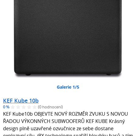
Galerie 1/5
KEF Kube 10b
0 %
(0 hodnocení)
KEF Kube10b OBJEVTE NOVÝ ROZMĚR ZVUKU S NOVOU
ŘADOU VÝKONNÝCH SUBWOOFERŮ KEF KUBE Krásný
design plně uzavřené ozvučnice ze sebe dostane
explozivní sílu. iBX technologie rozšíří hloubku basů a tím