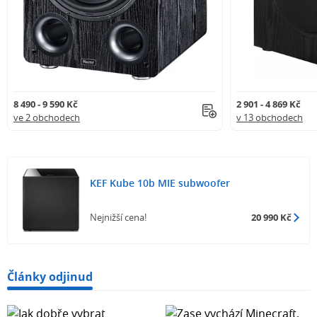
8 490 - 9 590 Kč
2 901 - 4 869 Kč
ve 2 obchodech
v 13 obchodech
KEF Kube 10b MIE subwoofer
Nejnižší cena!
20 990 Kč
Články odjinud