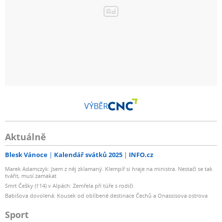
VÝBĚR
Aktuálně
Blesk Vánoce
Kalendář svátků 2025
INFO.cz
Marek Adamczyk: Jsem z něj zklamaný. Klempíř si hraje na ministra. Nestačí se tak
tvářit, musí zamakat
Smrt Češky (†14) v Alpách: Zemřela při túře s rodiči
Babišova dovolená: Kousek od oblíbené destinace Čechů a Onassisova ostrova
Sport