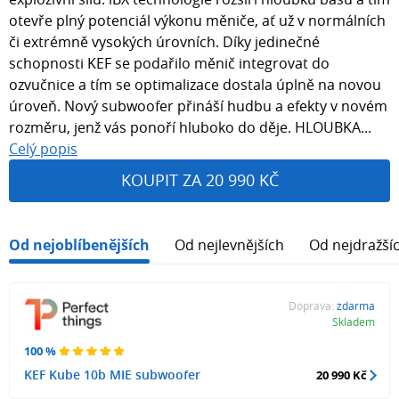
otevře plný potenciál výkonu měniče, ať už v normálních
či extrémně vysokých úrovních. Díky jedinečné
schopnosti KEF se podařilo měnič integrovat do
ozvučnice a tím se optimalizace dostala úplně na novou
úroveň. Nový subwoofer přináší hudbu a efekty v novém
rozměru, jenž vás ponoří hluboko do děje. HLOUBKA...
Celý popis
KOUPIT ZA 20 990 KČ
Od nejoblíbenějších
Od nejlevnějších
Od nejdražší
Doprava:
zdarma
Skladem
100 %
KEF Kube 10b MIE subwoofer
20 990 Kč