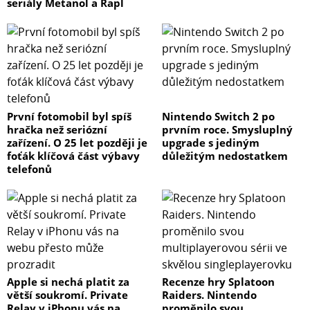
seriály Metanol a Rapl
První fotomobil byl spíš
Nintendo Switch 2 po
hračka než seriózní
prvním roce. Smysluplný
zařízení. O 25 let později je
upgrade s jediným
foťák klíčová část výbavy
důležitým nedostatkem
telefonů
Apple si nechá platit za
Recenze hry Splatoon
větší soukromí. Private
Raiders. Nintendo
Relay v iPhonu vás na
proměnilo svou