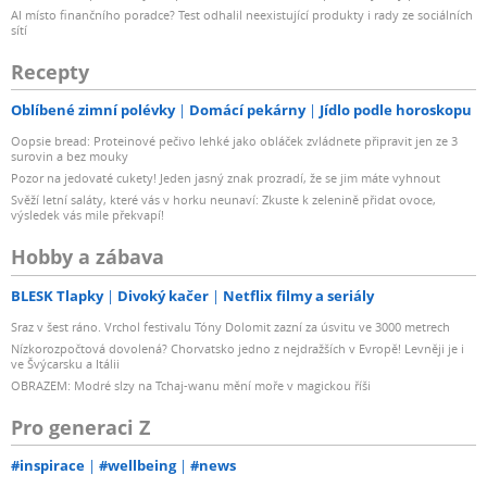
AI místo finančního poradce? Test odhalil neexistující produkty i rady ze sociálních
sítí
Recepty
Oblíbené zimní polévky
Domácí pekárny
Jídlo podle horoskopu
Oopsie bread: Proteinové pečivo lehké jako obláček zvládnete připravit jen ze 3
surovin a bez mouky
Pozor na jedovaté cukety! Jeden jasný znak prozradí, že se jim máte vyhnout
Svěží letní saláty, které vás v horku neunaví: Zkuste k zelenině přidat ovoce,
výsledek vás mile překvapí!
Hobby a zábava
BLESK Tlapky
Divoký kačer
Netflix filmy a seriály
Sraz v šest ráno. Vrchol festivalu Tóny Dolomit zazní za úsvitu ve 3000 metrech
Nízkorozpočtová dovolená? Chorvatsko jedno z nejdražších v Evropě! Levněji je i
ve Švýcarsku a Itálii
OBRAZEM: Modré slzy na Tchaj-wanu mění moře v magickou říši
Pro generaci Z
#inspirace
#wellbeing
#news