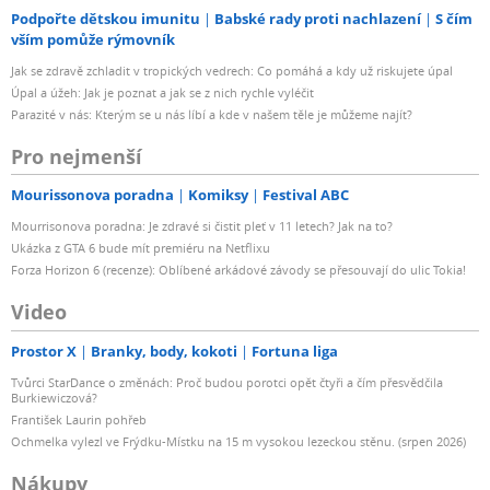
Podpořte dětskou imunitu
Babské rady proti nachlazení
S čím
vším pomůže rýmovník
Jak se zdravě zchladit v tropických vedrech: Co pomáhá a kdy už riskujete úpal
Úpal a úžeh: Jak je poznat a jak se z nich rychle vyléčit
Parazité v nás: Kterým se u nás líbí a kde v našem těle je můžeme najít?
Pro nejmenší
Mourissonova poradna
Komiksy
Festival ABC
Mourrisonova poradna: Je zdravé si čistit pleť v 11 letech? Jak na to?
Ukázka z GTA 6 bude mít premiéru na Netflixu
Forza Horizon 6 (recenze): Oblíbené arkádové závody se přesouvají do ulic Tokia!
Video
Prostor X
Branky, body, kokoti
Fortuna liga
Tvůrci StarDance o změnách: Proč budou porotci opět čtyři a čím přesvědčila
Burkiewiczová?
František Laurin pohřeb
Ochmelka vylezl ve Frýdku-Místku na 15 m vysokou lezeckou stěnu. (srpen 2026)
Nákupy