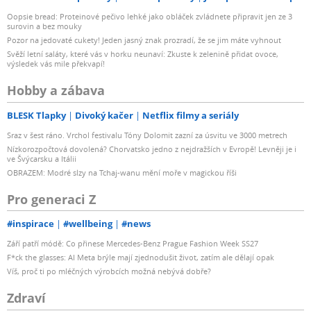
Oopsie bread: Proteinové pečivo lehké jako obláček zvládnete připravit jen ze 3
surovin a bez mouky
Pozor na jedovaté cukety! Jeden jasný znak prozradí, že se jim máte vyhnout
Svěží letní saláty, které vás v horku neunaví: Zkuste k zelenině přidat ovoce,
výsledek vás mile překvapí!
Hobby a zábava
BLESK Tlapky
Divoký kačer
Netflix filmy a seriály
Sraz v šest ráno. Vrchol festivalu Tóny Dolomit zazní za úsvitu ve 3000 metrech
Nízkorozpočtová dovolená? Chorvatsko jedno z nejdražších v Evropě! Levněji je i
ve Švýcarsku a Itálii
OBRAZEM: Modré slzy na Tchaj-wanu mění moře v magickou říši
Pro generaci Z
#inspirace
#wellbeing
#news
Září patří módě: Co přinese Mercedes-Benz Prague Fashion Week SS27
F*ck the glasses: AI Meta brýle mají zjednodušit život, zatím ale dělají opak
Víš, proč ti po mléčných výrobcích možná nebývá dobře?
Zdraví