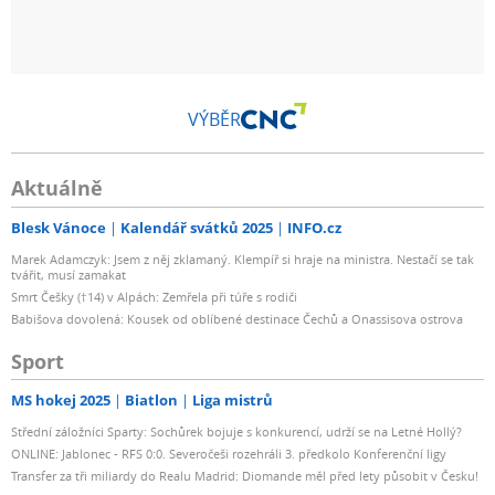
VÝBĚR
Aktuálně
Blesk Vánoce
Kalendář svátků 2025
INFO.cz
Marek Adamczyk: Jsem z něj zklamaný. Klempíř si hraje na ministra. Nestačí se tak
tvářit, musí zamakat
Smrt Češky (†14) v Alpách: Zemřela při túře s rodiči
Babišova dovolená: Kousek od oblíbené destinace Čechů a Onassisova ostrova
Sport
MS hokej 2025
Biatlon
Liga mistrů
Střední záložníci Sparty: Sochůrek bojuje s konkurencí, udrží se na Letné Hollý?
ONLINE: Jablonec - RFS 0:0. Severočeši rozehráli 3. předkolo Konferenční ligy
Transfer za tři miliardy do Realu Madrid: Diomande měl před lety působit v Česku!