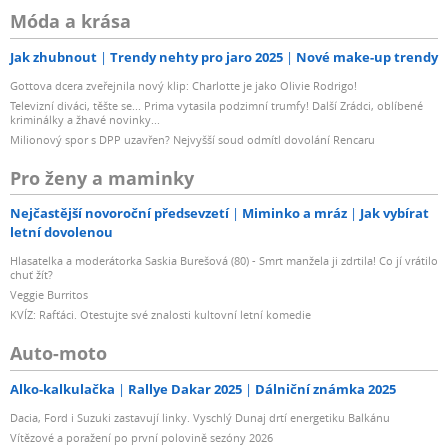
Móda a krása
Jak zhubnout
Trendy nehty pro jaro 2025
Nové make-up trendy
Gottova dcera zveřejnila nový klip: Charlotte je jako Olivie Rodrigo!
Televizní diváci, těšte se... Prima vytasila podzimní trumfy! Další Zrádci, oblíbené
kriminálky a žhavé novinky...
Milionový spor s DPP uzavřen? Nejvyšší soud odmítl dovolání Rencaru
Pro ženy a maminky
Nejčastější novoroční předsevzetí
Miminko a mráz
Jak vybírat
letní dovolenou
Hlasatelka a moderátorka Saskia Burešová (80) - Smrt manžela ji zdrtila! Co jí vrátilo
chuť žít?
Veggie Burritos
KVÍZ: Rafťáci. Otestujte své znalosti kultovní letní komedie
Auto-moto
Alko-kalkulačka
Rallye Dakar 2025
Dálniční známka 2025
Dacia, Ford i Suzuki zastavují linky. Vyschlý Dunaj drtí energetiku Balkánu
Vítězové a poražení po první polovině sezóny 2026