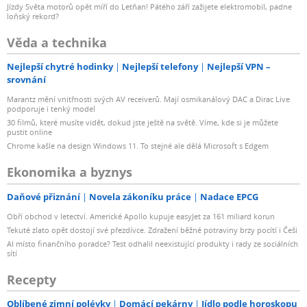
Jízdy Světa motorů opět míří do Letňan! Pátého září zažijete elektromobil, padne
loňský rekord?
Věda a technika
Nejlepší chytré hodinky
Nejlepší telefony
Nejlepší VPN –
srovnání
Marantz mění vnitřnosti svých AV receiverů. Mají osmikanálový DAC a Dirac Live
podporuje i tenký model
30 filmů, které musíte vidět, dokud jste ještě na světě. Víme, kde si je můžete
pustit online
Chrome kašle na design Windows 11. To stejné ale dělá Microsoft s Edgem
Ekonomika a byznys
Daňové přiznání
Novela zákoníku práce
Nadace EPCG
Obří obchod v letectví. Americké Apollo kupuje easyJet za 161 miliard korun
Tekuté zlato opět dostojí své přezdívce. Zdražení běžné potraviny brzy pocítí i Češi
AI místo finančního poradce? Test odhalil neexistující produkty i rady ze sociálních
sítí
Recepty
Oblíbené zimní polévky
Domácí pekárny
Jídlo podle horoskopu