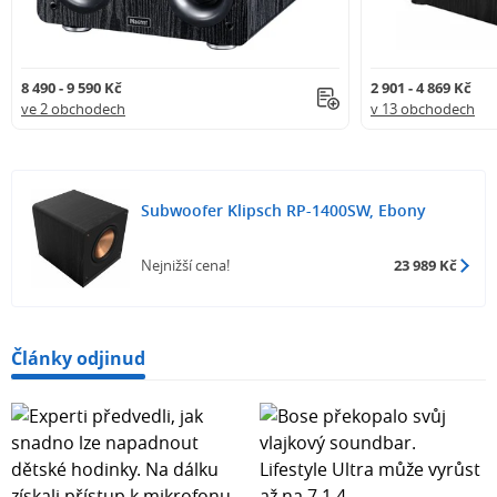
Rozměry 54,2 x 50,8 x 65,2 cm
8 490 - 9 590 Kč
2 901 - 4 869 Kč
ve 2 obchodech
v 13 obchodech
Subwoofer Klipsch RP-1400SW, Ebony
Nejnižší cena!
23 989 Kč
Články odjinud