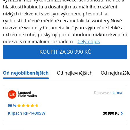
hlasitostí kabinetu a dosahují maximálního rozšíření
nízkých frekvencí s velkým výkonem, přesností a
rychlostí. Točené měděné cerametalické woofery Nově
navržené woofery Cerametallic™ jsou výjimečně lehké a
extrémně tuhé, poskytují pozoruhodnou nízkofrekvenční
odezvu s minimálním rozpadem...
Celý popis
KOUPIT ZA 30 990 KČ
Od nejoblíbenějších
Od nejlevnějších
Od nejdražší
Doprava:
zdarma
96 %
Klipsch RP-1400SW
30 990 Kč