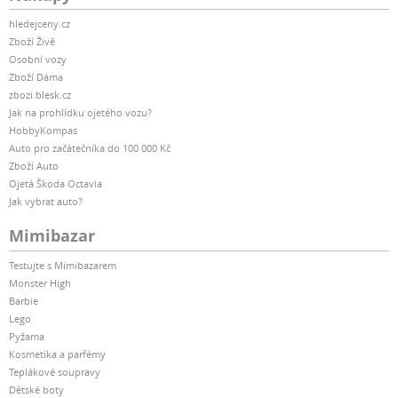
hledejceny.cz
Zboží Živě
Osobní vozy
Zboží Dáma
zbozi.blesk.cz
Jak na prohlídku ojetého vozu?
HobbyKompas
Auto pro začátečníka do 100 000 Kč
Zboží Auto
Ojetá Škoda Octavia
Jak vybrat auto?
Mimibazar
Testujte s Mimibazarem
Monster High
Barbie
Lego
Pyžama
Kosmetika a parfémy
Teplákové soupravy
Dětské boty