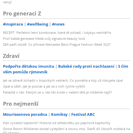
varují
Pro generaci Z
#inspirace
#wellbeing
#news
RECEPT: Perfektní letní kombinace, které tě zchladí, i kdybys nechtěl*a
Proč každá generace hledá svůj signature beauty look
Září patří módě: Co přinese Mercedes-Benz Prague Fashion Week SS27
Zdraví
Podpořte dětskou imunitu
Babské rady proti nachlazení
S čím
vším pomůže rýmovník
Jak se zdravě zchladit v tropických vedrech: Co pomáhá a kdy už riskujete úpal
Úpal a úžeh: Jak je poznat a jak se z nich rychle vyléčit
Parazité v nás: Kterým se u nás líbí a kde v našem těle je můžeme najít?
Pro nejmenší
Mourissonova poradna
Komiksy
Festival ABC
Kdo vynalezl kapesník? Historie od středověku po papírové kapesníky
Ghost Recon Wildlands dostal vylepšení a novou misi. Starší díl Ubisoft rozdává na
PC zdarma