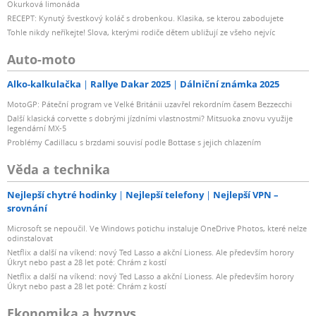
Okurková limonáda
RECEPT: Kynutý švestkový koláč s drobenkou. Klasika, se kterou zabodujete
Tohle nikdy neříkejte! Slova, kterými rodiče dětem ubližují ze všeho nejvíc
Auto-moto
Alko-kalkulačka
Rallye Dakar 2025
Dálniční známka 2025
MotoGP: Páteční program ve Velké Británii uzavřel rekordním časem Bezzecchi
Další klasická corvette s dobrými jízdními vlastnostmi? Mitsuoka znovu využije
legendární MX-5
Problémy Cadillacu s brzdami souvisí podle Bottase s jejich chlazením
Věda a technika
Nejlepší chytré hodinky
Nejlepší telefony
Nejlepší VPN –
srovnání
Microsoft se nepoučil. Ve Windows potichu instaluje OneDrive Photos, které nelze
odinstalovat
Netflix a další na víkend: nový Ted Lasso a akční Lioness. Ale především horory
Úkryt nebo past a 28 let poté: Chrám z kostí
Netflix a další na víkend: nový Ted Lasso a akční Lioness. Ale především horory
Úkryt nebo past a 28 let poté: Chrám z kostí
Ekonomika a byznys