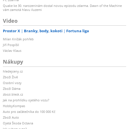
Quake ke 30. narozeninám dostal novou epizodu zdarma. Dawn of the Machine
vám zamotá hlavu iluzemi
Video
Prostor X
Branky, body, kokoti
Fortuna liga
Milan Knížák pohřeb
Jiří Pospíšil
Václav Klaus
Nákupy
hledejceny.cz
Zboží Živě
Osobní vozy
Zboží Dáma
zbozi.blesk.cz
Jak na prohlídku ojetého vozu?
HobbyKompas
Auto pro začátečníka do 100 000 Kč
Zboží Auto
Ojetá Škoda Octavia
Jak vybrat auto?