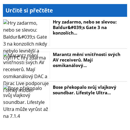
Určitě si přečtěte
Hry zadarmo, nebo se slevou:
Baldur&#039;s Gate 3 na
konzolích...
Marantz mění vnitřnosti svých
AV receiverů. Mají
osmikanálový...
Bose překopalo svůj vlajkový
soundbar. Lifestyle Ultra...