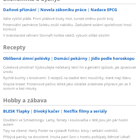
Daňové přiznání
Novela zákoníku práce
Nadace EPCG
Itálie vyklízí pláže. První plážové kluby mizí, turisté změnu pocítí brzy
Potenciální zachránce Soleku zrušil nabídku. Zadlužené solární společnosti hrozí
konkurz
V bratislavské rafinerii Slovnaft hořela nádrž, výbuch otřásl okolím
Recepty
Oblíbené zimní polévky
Domácí pekárny
Jídlo podle horoskopu
Cuketová zmrzlina? Vyzkoušejte nečekaný letní hit a geniální způsob, jak zpracovat
úrodu
Rychlé buchty s broskvemi: 5 receptů na sladké letní moučníky, které mají šťávu
Oopsie bread: Proteinové pečivo lehké jako obláček zvládnete připravit jen ze 3
surovin a bez mouky
Hobby a zábava
BLESK Tlapky
Divoký kačer
Netflix filmy a seriály
Osvěžení ve Schladmingu: Lamy, ferraty i koulovačka v létě jsou jen pár hodin
autem
Tipy na víkend: Harry Potter na výstavě! Folklor, bitvy i setkání vodníků
Přibývá paniky na dovolené: Vnuka paní Soni v hotelu poštípaly štěnice! Lékaři