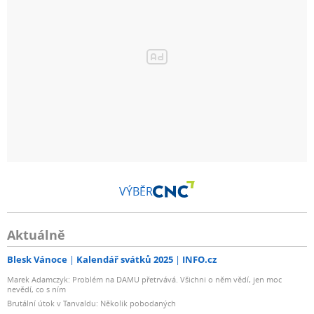
VÝBĚR
Aktuálně
Blesk Vánoce
Kalendář svátků 2025
INFO.cz
Marek Adamczyk: Problém na DAMU přetrvává. Všichni o něm vědí, jen moc
nevědí, co s ním
Brutální útok v Tanvaldu: Několik pobodaných