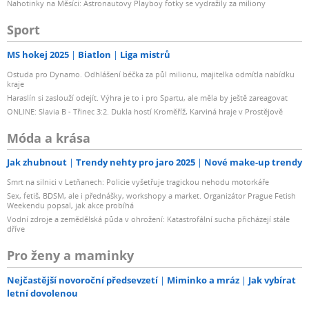
Nahotinky na Měsíci: Astronautovy Playboy fotky se vydražily za miliony
Sport
MS hokej 2025
Biatlon
Liga mistrů
Ostuda pro Dynamo. Odhlášení béčka za půl milionu, majitelka odmítla nabídku
kraje
Haraslín si zaslouží odejít. Výhra je to i pro Spartu, ale měla by ještě zareagovat
ONLINE: Slavia B - Třinec 3:2. Dukla hostí Kroměříž, Karviná hraje v Prostějově
Móda a krása
Jak zhubnout
Trendy nehty pro jaro 2025
Nové make-up trendy
Smrt na silnici v Letňanech: Policie vyšetřuje tragickou nehodu motorkáře
Sex, fetiš, BDSM, ale i přednášky, workshopy a market. Organizátor Prague Fetish
Weekendu popsal, jak akce probíhá
Vodní zdroje a zemědělská půda v ohrožení: Katastrofální sucha přicházejí stále
dříve
Pro ženy a maminky
Nejčastější novoroční předsevzetí
Miminko a mráz
Jak vybírat
letní dovolenou