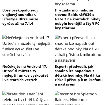
Bose překopalo svůj
Hry zadarmo, nebo se
vlajkový soundbar.
slevou: Baldur&#039;s
Lifestyle Ultra může
Gate 3 na konzolích nikdy
vyrůst až na 7.1.4
nebylo levnější a čtyři PC
hry zdarma
Nečekejte na Android 17.
Experti předvedli, jak
Už teď si můžete ty
snadno lze napadnout
nejlepší funkce vyzkoušet
dětské hodinky. Na dálku
i ve starších verzích
získali přístup k mikrofonu
a nastavení