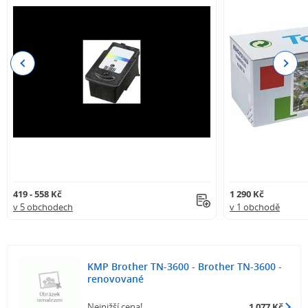
Previous
Next
419 - 558 Kč
1 290 Kč
v 5 obchodech
v 1 obchodě
KMP Brother TN-3600 - Brother TN-3600 -
renovované
Nejnižší cena!
1 077 Kč