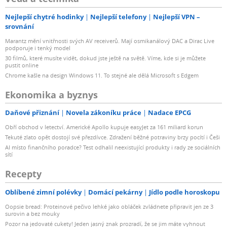
Nejlepší chytré hodinky
Nejlepší telefony
Nejlepší VPN –
srovnání
Marantz mění vnitřnosti svých AV receiverů. Mají osmikanálový DAC a Dirac Live
podporuje i tenký model
30 filmů, které musíte vidět, dokud jste ještě na světě. Víme, kde si je můžete
pustit online
Chrome kašle na design Windows 11. To stejné ale dělá Microsoft s Edgem
Ekonomika a byznys
Daňové přiznání
Novela zákoníku práce
Nadace EPCG
Obří obchod v letectví. Americké Apollo kupuje easyJet za 161 miliard korun
Tekuté zlato opět dostojí své přezdívce. Zdražení běžné potraviny brzy pocítí i Češi
AI místo finančního poradce? Test odhalil neexistující produkty i rady ze sociálních
sítí
Recepty
Oblíbené zimní polévky
Domácí pekárny
Jídlo podle horoskopu
Oopsie bread: Proteinové pečivo lehké jako obláček zvládnete připravit jen ze 3
surovin a bez mouky
Pozor na jedovaté cukety! Jeden jasný znak prozradí, že se jim máte vyhnout