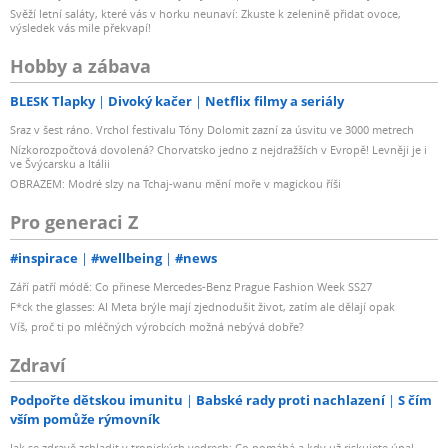
Svěží letní saláty, které vás v horku neunaví: Zkuste k zelenině přidat ovoce,
výsledek vás mile překvapí!
Hobby a zábava
BLESK Tlapky
Divoký kačer
Netflix filmy a seriály
Sraz v šest ráno. Vrchol festivalu Tóny Dolomit zazní za úsvitu ve 3000 metrech
Nízkorozpočtová dovolená? Chorvatsko jedno z nejdražších v Evropě! Levněji je i
ve Švýcarsku a Itálii
OBRAZEM: Modré slzy na Tchaj-wanu mění moře v magickou říši
Pro generaci Z
#inspirace
#wellbeing
#news
Září patří módě: Co přinese Mercedes-Benz Prague Fashion Week SS27
F*ck the glasses: AI Meta brýle mají zjednodušit život, zatím ale dělají opak
Víš, proč ti po mléčných výrobcích možná nebývá dobře?
Zdraví
Podpořte dětskou imunitu
Babské rady proti nachlazení
S čím
vším pomůže rýmovník
Jak se zdravě zchladit v tropických vedrech: Co pomáhá a kdy už riskujete úpal