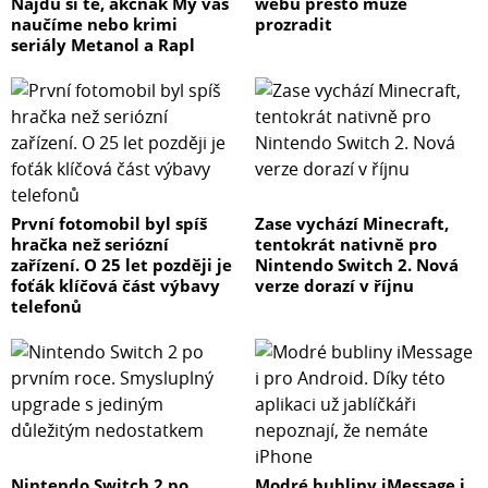
Najdu si tě, akčňák My vás
webu přesto může
naučíme nebo krimi
prozradit
seriály Metanol a Rapl
První fotomobil byl spíš
Zase vychází Minecraft,
hračka než seriózní
tentokrát nativně pro
zařízení. O 25 let později je
Nintendo Switch 2. Nová
foťák klíčová část výbavy
verze dorazí v říjnu
telefonů
Nintendo Switch 2 po
Modré bubliny iMessage i