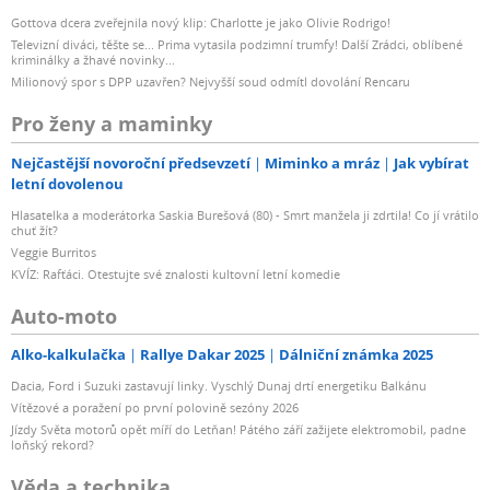
Gottova dcera zveřejnila nový klip: Charlotte je jako Olivie Rodrigo!
Televizní diváci, těšte se... Prima vytasila podzimní trumfy! Další Zrádci, oblíbené
kriminálky a žhavé novinky...
Milionový spor s DPP uzavřen? Nejvyšší soud odmítl dovolání Rencaru
Pro ženy a maminky
Nejčastější novoroční předsevzetí
Miminko a mráz
Jak vybírat
letní dovolenou
Hlasatelka a moderátorka Saskia Burešová (80) - Smrt manžela ji zdrtila! Co jí vrátilo
chuť žít?
Veggie Burritos
KVÍZ: Rafťáci. Otestujte své znalosti kultovní letní komedie
Auto-moto
Alko-kalkulačka
Rallye Dakar 2025
Dálniční známka 2025
Dacia, Ford i Suzuki zastavují linky. Vyschlý Dunaj drtí energetiku Balkánu
Vítězové a poražení po první polovině sezóny 2026
Jízdy Světa motorů opět míří do Letňan! Pátého září zažijete elektromobil, padne
loňský rekord?
Věda a technika