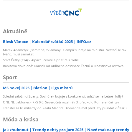
VÝBĚR
Aktuálně
Blesk Vánoce
Kalendář svátků 2025
INFO.cz
Marek Adamczyk: Jsem z něj zklamaný. Klempíř si hraje na ministra. Nestačí se tak
tvářit, musí zamakat
Smrt Češky (†14) v Alpách: Zemřela při túře s rodiči
Babišova dovolená: Kousek od oblíbené destinace Čechů a Onassisova ostrova
Sport
MS hokej 2025
Biatlon
Liga mistrů
Střední záložníci Sparty: Sochůrek bojuje s konkurencí, udrží se na Letné Hollý?
ONLINE: Jablonec - RFS 0:0. Severočeši rozehráli 3. předkolo Konferenční ligy
Transfer za tři miliardy do Realu Madrid: Diomande měl před lety působit v Česku!
Móda a krása
Jak zhubnout
Trendy nehty pro jaro 2025
Nové make-up trendy