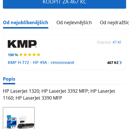
KOUPIT ZA 467 KČ
Od nejoblíbenějších
Od nejlevnějších
Od nejdražší
Doprava:
47 Kč
100 %
KMP H-T72 - HP 49A - renovované
467 Kč
Popis
HP LaserJet 1320; HP LaserJet 3392 MFP; HP LaserJet
1160; HP LaserJet 3390 MFP