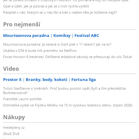
Úpal a úžeh: Jak je poznat a jak se z nich rychle vyléčit
Parazité v nás: Kterým se u nás líbí a kde v našem těle je můžeme najít?
Pro nejmenší
Mourissonova poradna
Komiksy
Festival ABC
Mourrisonova poradna: Je zdravé si čistit pleť v 11 letech? Jak na to?
Ukázka z GTA 6 bude mít premiéru na Netflixu
Forza Horizon 6 (recenze): Oblíbené arkádové závody se přesouvají do ulic Tokia!
Video
Prostor X
Branky, body, kokoti
Fortuna liga
Tvůrci StarDance o změnách: Proč budou porotci opět čtyři a čím přesvědčila
Burkiewiczová?
František Laurin pohřeb
Ochmelka vylezl ve Frýdku-Místku na 15 m vysokou lezeckou stěnu. (srpen 2026)
Nákupy
hledejceny.cz
Zboží Živě