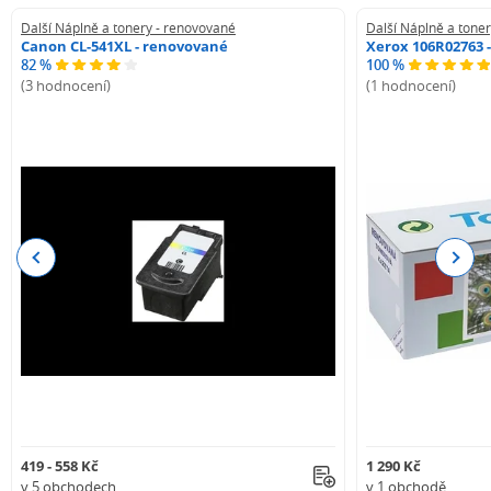
Další Náplně a tonery - renovované
Další Náplně a tone
Canon CL-541XL - renovované
Xerox 106R02763 
82 %
100 %
(3 hodnocení)
(1 hodnocení)
Previous
Next
419 - 558 Kč
1 290 Kč
v 5 obchodech
v 1 obchodě