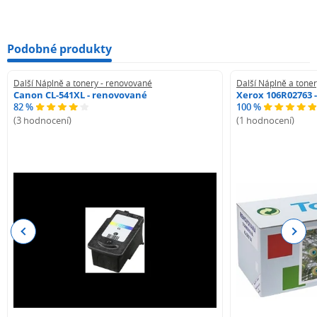
Podobné produkty
Další Náplně a tonery - renovované
Další Náplně a tone
Canon CL-541XL - renovované
Xerox 106R02763 
82 %
100 %
(3 hodnocení)
(1 hodnocení)
Previous
Next