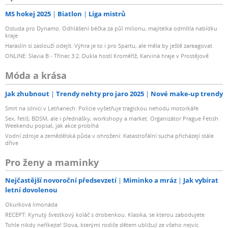
MS hokej 2025
Biatlon
Liga mistrů
Ostuda pro Dynamo. Odhlášení béčka za půl milionu, majitelka odmítla nabídku
kraje
Haraslín si zaslouží odejít. Výhra je to i pro Spartu, ale měla by ještě zareagovat
ONLINE: Slavia B - Třinec 3:2. Dukla hostí Kroměříž, Karviná hraje v Prostějově
Móda a krása
Jak zhubnout
Trendy nehty pro jaro 2025
Nové make-up trendy
Smrt na silnici v Letňanech: Policie vyšetřuje tragickou nehodu motorkáře
Sex, fetiš, BDSM, ale i přednášky, workshopy a market. Organizátor Prague Fetish
Weekendu popsal, jak akce probíhá
Vodní zdroje a zemědělská půda v ohrožení: Katastrofální sucha přicházejí stále
dříve
Pro ženy a maminky
Nejčastější novoroční předsevzetí
Miminko a mráz
Jak vybírat
letní dovolenou
Okurková limonáda
RECEPT: Kynutý švestkový koláč s drobenkou. Klasika, se kterou zabodujete
Tohle nikdy neříkejte! Slova, kterými rodiče dětem ubližují ze všeho nejvíc