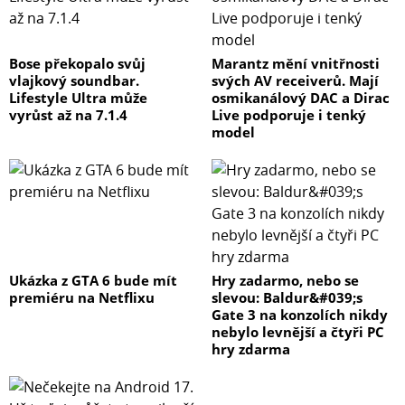
Bose překopalo svůj
Marantz mění vnitřnosti
vlajkový soundbar.
svých AV receiverů. Mají
Lifestyle Ultra může
osmikanálový DAC a Dirac
vyrůst až na 7.1.4
Live podporuje i tenký
model
Ukázka z GTA 6 bude mít
Hry zadarmo, nebo se
premiéru na Netflixu
slevou: Baldur&#039;s
Gate 3 na konzolích nikdy
nebylo levnější a čtyři PC
hry zdarma