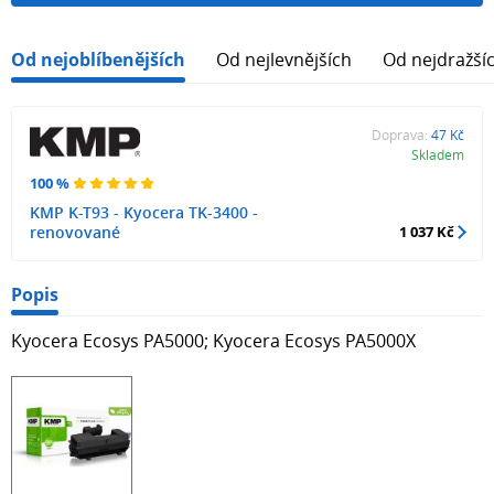
Od nejoblíbenějších
Od nejlevnějších
Od nejdražší
Doprava:
47 Kč
Skladem
100 %
KMP K-T93 - Kyocera TK-3400 -
renovované
1 037 Kč
Popis
Kyocera Ecosys PA5000; Kyocera Ecosys PA5000X