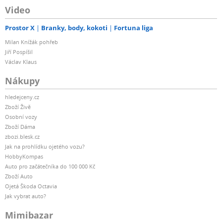
Video
Prostor X
Branky, body, kokoti
Fortuna liga
Milan Knížák pohřeb
Jiří Pospíšil
Václav Klaus
Nákupy
hledejceny.cz
Zboží Živě
Osobní vozy
Zboží Dáma
zbozi.blesk.cz
Jak na prohlídku ojetého vozu?
HobbyKompas
Auto pro začátečníka do 100 000 Kč
Zboží Auto
Ojetá Škoda Octavia
Jak vybrat auto?
Mimibazar