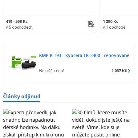
419 - 558 Kč
1 290 Kč
v 5 obchodech
v 1 obchodě
KMP K-T93 - Kyocera TK-3400 - renovované
Nejnižší cena!
1 037 Kč
Články odjinud