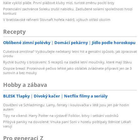
Itálie vyklízí pláže. První plážové kluby mizí, turisté změnu pocítí brzy
Potenciální zachránce Soleku zrušil nabídku. Zadlužené solární společnosti hrozí
konkurz
V bratislavské rafinerii Slovnaft hořela nádrž, výbuch otřásl okolím
Recepty
Oblíbené zimní polévky
Domácí pekárny
Jídlo podle horoskopu
Cuketová zmrzlina? Vyzkoušejte nečekaný letní hit a geniální způsob, jak zpracovat
úrodu
Rychlé buchty s broskvemi: 5 receptů na sladké letní moučníky, které mají šťávu
Oopsie bread: Proteinové pečivo lehké jako obláček zvládnete připravit jen ze 3
surovin a bez mouky
Hobby a zábava
BLESK Tlapky
Divoký kačer
Netflix filmy a seriály
Osvěžení ve Schladmingu: Lamy, ferraty i koulovačka v létě jsou jen pár hodin
autem
Tipy na víkend: Harry Potter na výstavě! Folklor, bitvy i setkání vodníků
Přibývá paniky na dovolené: Vnuka paní Soni v hotelu poštípaly štěnice! Lékaři
varují
Pro generaci Z