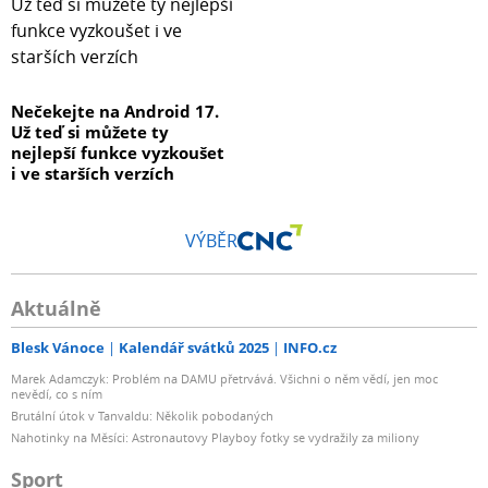
Nečekejte na Android 17.
Už teď si můžete ty
nejlepší funkce vyzkoušet
i ve starších verzích
VÝBĚR
Aktuálně
Blesk Vánoce
Kalendář svátků 2025
INFO.cz
Marek Adamczyk: Problém na DAMU přetrvává. Všichni o něm vědí, jen moc
nevědí, co s ním
Brutální útok v Tanvaldu: Několik pobodaných
Nahotinky na Měsíci: Astronautovy Playboy fotky se vydražily za miliony
Sport