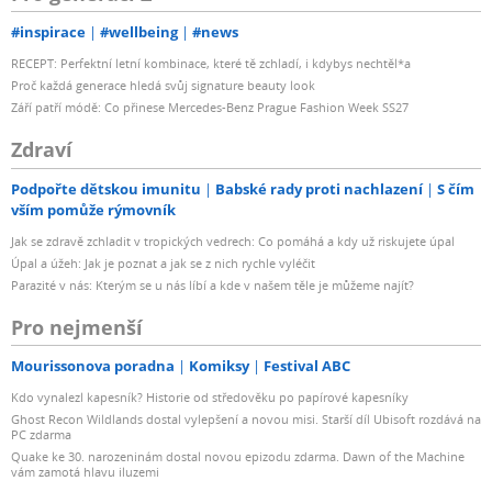
#inspirace
#wellbeing
#news
RECEPT: Perfektní letní kombinace, které tě zchladí, i kdybys nechtěl*a
Proč každá generace hledá svůj signature beauty look
Září patří módě: Co přinese Mercedes-Benz Prague Fashion Week SS27
Zdraví
Podpořte dětskou imunitu
Babské rady proti nachlazení
S čím
vším pomůže rýmovník
Jak se zdravě zchladit v tropických vedrech: Co pomáhá a kdy už riskujete úpal
Úpal a úžeh: Jak je poznat a jak se z nich rychle vyléčit
Parazité v nás: Kterým se u nás líbí a kde v našem těle je můžeme najít?
Pro nejmenší
Mourissonova poradna
Komiksy
Festival ABC
Kdo vynalezl kapesník? Historie od středověku po papírové kapesníky
Ghost Recon Wildlands dostal vylepšení a novou misi. Starší díl Ubisoft rozdává na
PC zdarma
Quake ke 30. narozeninám dostal novou epizodu zdarma. Dawn of the Machine
vám zamotá hlavu iluzemi