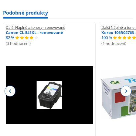
Podobné produkty
Další Náplně a tonery - renovované
Další Náplně a tone
Canon CL-541XL - renovované
Xerox 106R02763 
82 %
100 %
(3 hodnocení)
(1 hodnocení)
Previous
Next