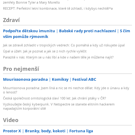
zemřely Bonnie Tyler a Mary Morello
RECEPT: Perfektní letní kombinace, které tě zchladí, i kdybys nechtěl*a
Zdraví
Podpořte dětskou imunitu
Babské rady proti nachlazení
S čím
vším pomůže rýmovník
Jak se zdravě zchladit v tropických vedrech: Co pomáhá a kdy už riskujete úpal
Úpal a úžeh: Jak je poznat a jak se z nich rychle vyléčit
Parazité v nás: Kterým se u nás líbí a kde v našem těle je můžeme najít?
Pro nejmenší
Mourissonova poradna
Komiksy
Festival ABC
Mourrisonova poradna: Jsem líná a nic se mi nechce dělat: Kdy jde o únavu a kdy
o lenost?
Česká společnost ornitologická slaví 100 let: Jak chrání ptáky v ČR?
Vyzkoušejte český kyberpunk. V Netspectre se stanete elitním hackerem
napadajícím korporátní sítě
Video
Prostor X
Branky, body, kokoti
Fortuna liga