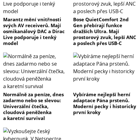
Marantz mění vnitřnosti
Bose QuietComfort 2nd
svých AV receiverů. Mají
Gen přebírají funkce
osmikanálový DAC a Dirac
dražších Ultra. Mají
Live podporuje i tenký
prostorový zvuk, lepší ANC
model
a poslech přes USB-C
Normálně za peníze, dnes
Vybíráme nejlepší herní
zadarmo nebo se slevou:
adaptace Pána prstenů.
Univerzální čtečka,
Moderní pecky i historicky
cloudová peněženka
první kroky
a karetní survival