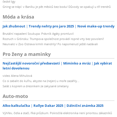
české ligy
Gning se trápí: v Baníku je pět měsíců bez bodu! Důvody se opakují u tří trenérů
Móda a krása
Jak zhubnout
Trendy nehty pro jaro 2025
Nové make-up trendy
Brutální napadení Soukupa. Právník Agáty promluvil
Rozruch v Grónsku: Trumpova společnost provádí ropné vrty bez povolení!
Neurvalci v Zoo Ostrava krmili mandrily! Po napomenutí ještě nadávali
Pro ženy a maminky
Nejčastější novoroční předsevzetí
Miminko a mráz
Jak vybírat
letní dovolenou
video Alena Mihulová
Co si zabalit do kufru, abyste na (nejen) u moře zazářily...
Salát s koprem a dresinkem ze zakysané smetany
Auto-moto
Alko-kalkulačka
Rallye Dakar 2025
Dálniční známka 2025
Výhřev, čidla a stačí, říká průzkum. Pokročilá elektronika není prioritou zákazníků