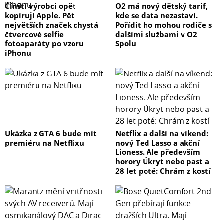
Čínští výrobci opět
O2 má nový dětský tarif,
kopírují Apple. Pět
kde se data nezastaví.
největších značek chystá
Pořídit ho mohou rodiče s
čtvercové selfie
dalšími službami v O2
fotoaparáty po vzoru
Spolu
iPhonu
Ukázka z GTA 6 bude mít
Netflix a další na víkend:
premiéru na Netflixu
nový Ted Lasso a akční
Lioness. Ale především
horory Úkryt nebo past a
28 let poté: Chrám z kostí