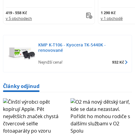
419 - 558 Kč
1 290 Kč
v 5 obchodech
v 1 obchodě
KMP K-T106 - Kyocera TK-5440K -
renovované
Nejnižší cena!
932 Kč
Články odjinud