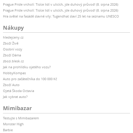
Prague Pride vrcholí: Tisíce lidí v ulicích, jde duhový průvod! (8. srpna 2026)
Prague Pride vrcholí: Tisíce lidí v ulicích, jde duhový průvod! (8. srpna 2026)
Hra světel na fasádě slavné vily: Tugendhat slaví 25 let na seznamu UNESCO
Nákupy
hledejceny.cz
Zboží Živě
Osobní vozy
Zboží Dáma
zbozi.blesk.cz
Jak na prohlídku ojetého vozu?
HobbyKompas
Auto pro začátečníka do 100 000 Kč
Zboží Auto
Ojetá Škoda Octavia
Jak vybrat auto?
Mimibazar
Testujte s Mimibazarem
Monster High
Barbie