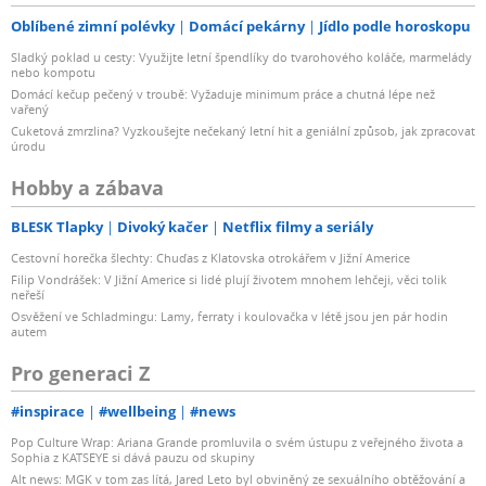
Oblíbené zimní polévky
Domácí pekárny
Jídlo podle horoskopu
Sladký poklad u cesty: Využijte letní špendlíky do tvarohového koláče, marmelády
nebo kompotu
Domácí kečup pečený v troubě: Vyžaduje minimum práce a chutná lépe než
vařený
Cuketová zmrzlina? Vyzkoušejte nečekaný letní hit a geniální způsob, jak zpracovat
úrodu
Hobby a zábava
BLESK Tlapky
Divoký kačer
Netflix filmy a seriály
Cestovní horečka šlechty: Chuďas z Klatovska otrokářem v Jižní Americe
Filip Vondrášek: V Jižní Americe si lidé plují životem mnohem lehčeji, věci tolik
neřeší
Osvěžení ve Schladmingu: Lamy, ferraty i koulovačka v létě jsou jen pár hodin
autem
Pro generaci Z
#inspirace
#wellbeing
#news
Pop Culture Wrap: Ariana Grande promluvila o svém ústupu z veřejného života a
Sophia z KATSEYE si dává pauzu od skupiny
Alt news: MGK v tom zas lítá, Jared Leto byl obviněný ze sexuálního obtěžování a