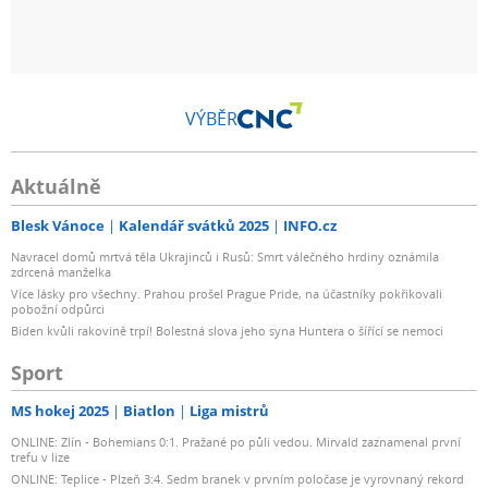
VÝBĚR
Aktuálně
Blesk Vánoce
Kalendář svátků 2025
INFO.cz
Navracel domů mrtvá těla Ukrajinců i Rusů: Smrt válečného hrdiny oznámila
zdrcená manželka
Více lásky pro všechny. Prahou prošel Prague Pride, na účastníky pokřikovali
pobožní odpůrci
Biden kvůli rakovině trpí! Bolestná slova jeho syna Huntera o šířící se nemoci
Sport
MS hokej 2025
Biatlon
Liga mistrů
ONLINE: Zlín - Bohemians 0:1. Pražané po půli vedou. Mirvald zaznamenal první
trefu v lize
ONLINE: Teplice - Plzeň 3:4. Sedm branek v prvním poločase je vyrovnaný rekord