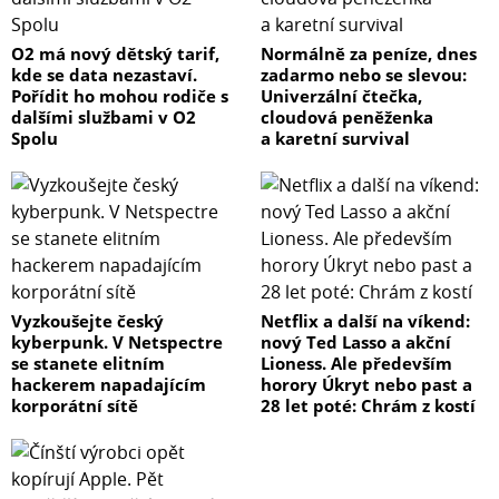
O2 má nový dětský tarif,
Normálně za peníze, dnes
kde se data nezastaví.
zadarmo nebo se slevou:
Pořídit ho mohou rodiče s
Univerzální čtečka,
dalšími službami v O2
cloudová peněženka
Spolu
a karetní survival
Vyzkoušejte český
Netflix a další na víkend:
kyberpunk. V Netspectre
nový Ted Lasso a akční
se stanete elitním
Lioness. Ale především
hackerem napadajícím
horory Úkryt nebo past a
korporátní sítě
28 let poté: Chrám z kostí