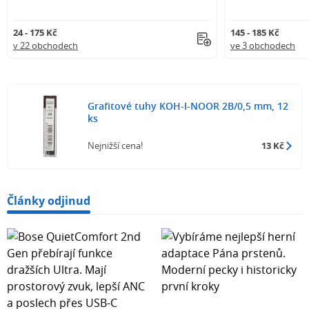
24 - 175 Kč
145 - 185 Kč
v 22 obchodech
ve 3 obchodech
Grafitové tuhy KOH-I-NOOR 2B/0,5 mm, 12
ks
Nejnižší cena!
13 Kč
Články odjinud