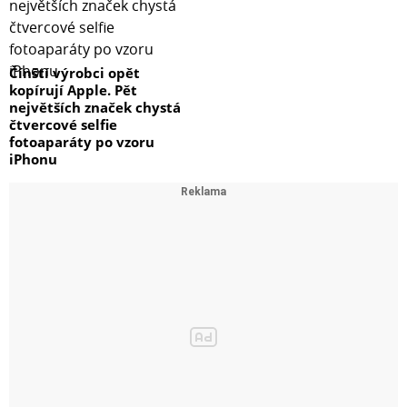
Čínští výrobci opět
kopírují Apple. Pět
největších značek chystá
čtvercové selfie
fotoaparáty po vzoru
iPhonu