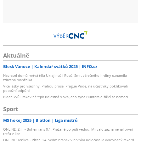
VÝBĚR
Aktuálně
Blesk Vánoce
Kalendář svátků 2025
INFO.cz
Navracel domů mrtvá těla Ukrajinců i Rusů: Smrt válečného hrdiny oznámila
zdrcená manželka
Více lásky pro všechny. Prahou prošel Prague Pride, na účastníky pokřikovali
pobožní odpůrci
Biden kvůli rakovině trpí! Bolestná slova jeho syna Huntera o šířící se nemoci
Sport
MS hokej 2025
Biatlon
Liga mistrů
ONLINE: Zlín - Bohemians 0:1. Pražané po půli vedou. Mirvald zaznamenal první
trefu v lize
ONLINE: Teplice - Plzeň 3:4. Sedm branek v prvním poločase je vyrovnaný rekord