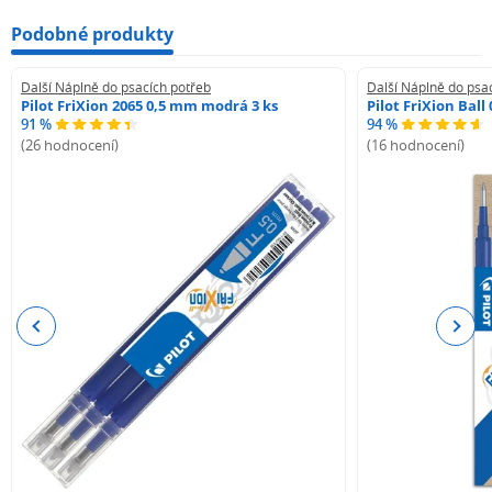
Podobné produkty
Další Náplně do psacích potřeb
Další Náplně do psa
Pilot FriXion 2065 0,5 mm modrá 3 ks
Pilot FriXion Bal
91 %
94 %
(26 hodnocení)
(16 hodnocení)
Previous
Next