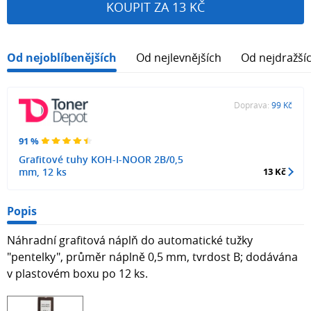
KOUPIT ZA 13 KČ
Od nejoblíbenějších
Od nejlevnějších
Od nejdražší
Doprava:
99 Kč
91 %
Grafitové tuhy KOH-I-NOOR 2B/0,5
mm, 12 ks
13 Kč
Popis
Náhradní grafitová náplň do automatické tužky
"pentelky", průměr náplně 0,5 mm, tvrdost B; dodávána
v plastovém boxu po 12 ks.