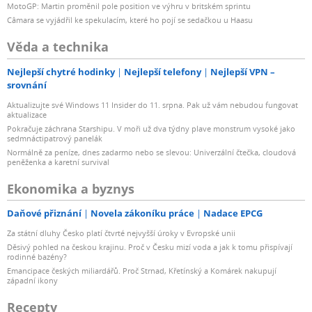
MotoGP: Martin proměnil pole position ve výhru v britském sprintu
Câmara se vyjádřil ke spekulacím, které ho pojí se sedačkou u Haasu
Věda a technika
Nejlepší chytré hodinky
Nejlepší telefony
Nejlepší VPN –
srovnání
Aktualizujte své Windows 11 Insider do 11. srpna. Pak už vám nebudou fungovat
aktualizace
Pokračuje záchrana Starshipu. V moři už dva týdny plave monstrum vysoké jako
sedmnáctipatrový panelák
Normálně za peníze, dnes zadarmo nebo se slevou: Univerzální čtečka, cloudová
peněženka a karetní survival
Ekonomika a byznys
Daňové přiznání
Novela zákoníku práce
Nadace EPCG
Za státní dluhy Česko platí čtvrté nejvyšší úroky v Evropské unii
Děsivý pohled na českou krajinu. Proč v Česku mizí voda a jak k tomu přispívají
rodinné bazény?
Emancipace českých miliardářů. Proč Strnad, Křetínský a Komárek nakupují
západní ikony
Recepty