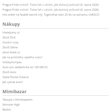
Prague Pride vrcholí: Tisíce lidí v ulicích, jde duhový průvod! (8. srpna 2026)
Prague Pride vrcholí: Tisíce lidí v ulicích, jde duhový průvod! (8. srpna 2026)
Hra světel na fasádě slavné vily: Tugendhat slaví 25 let na seznamu UNESCO
Nákupy
hledejceny.cz
Zboží Živě
Osobní vozy
Zboží Dáma
zbozi.blesk.cz
Jak na prohlídku ojetého vozu?
HobbyKompas
Auto pro začátečníka do 100 000 Kč
Zboží Auto
Ojetá Škoda Octavia
Jak vybrat auto?
Mimibazar
Testujte s Mimibazarem
Monster High
Barbie