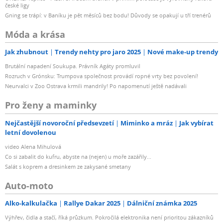
české ligy
Gning se trápí: v Baníku je pět měsíců bez bodu! Důvody se opakují u tří trenérů
Móda a krása
Jak zhubnout
Trendy nehty pro jaro 2025
Nové make-up trendy
Brutální napadení Soukupa. Právník Agáty promluvil
Rozruch v Grónsku: Trumpova společnost provádí ropné vrty bez povolení!
Neurvalci v Zoo Ostrava krmili mandrily! Po napomenutí ještě nadávali
Pro ženy a maminky
Nejčastější novoroční předsevzetí
Miminko a mráz
Jak vybírat
letní dovolenou
video Alena Mihulová
Co si zabalit do kufru, abyste na (nejen) u moře zazářily...
Salát s koprem a dresinkem ze zakysané smetany
Auto-moto
Alko-kalkulačka
Rallye Dakar 2025
Dálniční známka 2025
Výhřev, čidla a stačí, říká průzkum. Pokročilá elektronika není prioritou zákazníků