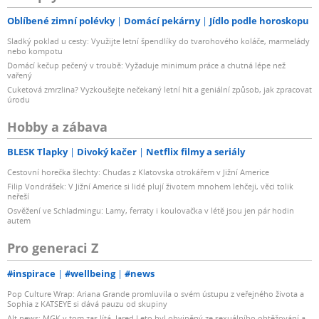
Oblíbené zimní polévky
Domácí pekárny
Jídlo podle horoskopu
Sladký poklad u cesty: Využijte letní špendlíky do tvarohového koláče, marmelády
nebo kompotu
Domácí kečup pečený v troubě: Vyžaduje minimum práce a chutná lépe než
vařený
Cuketová zmrzlina? Vyzkoušejte nečekaný letní hit a geniální způsob, jak zpracovat
úrodu
Hobby a zábava
BLESK Tlapky
Divoký kačer
Netflix filmy a seriály
Cestovní horečka šlechty: Chuďas z Klatovska otrokářem v Jižní Americe
Filip Vondrášek: V Jižní Americe si lidé plují životem mnohem lehčeji, věci tolik
neřeší
Osvěžení ve Schladmingu: Lamy, ferraty i koulovačka v létě jsou jen pár hodin
autem
Pro generaci Z
#inspirace
#wellbeing
#news
Pop Culture Wrap: Ariana Grande promluvila o svém ústupu z veřejného života a
Sophia z KATSEYE si dává pauzu od skupiny
Alt news: MGK v tom zas lítá, Jared Leto byl obviněný ze sexuálního obtěžování a