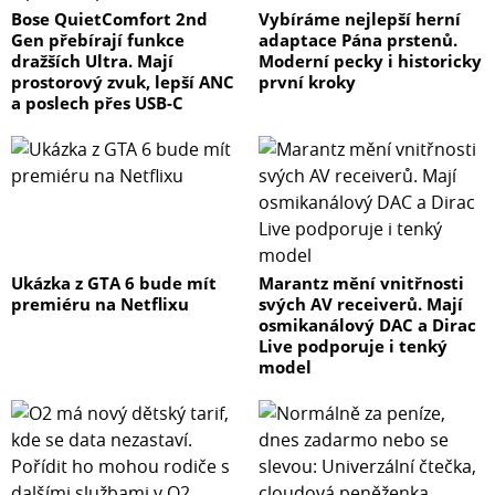
Bose QuietComfort 2nd
Vybíráme nejlepší herní
Gen přebírají funkce
adaptace Pána prstenů.
dražších Ultra. Mají
Moderní pecky i historicky
prostorový zvuk, lepší ANC
první kroky
a poslech přes USB-C
Ukázka z GTA 6 bude mít
Marantz mění vnitřnosti
premiéru na Netflixu
svých AV receiverů. Mají
osmikanálový DAC a Dirac
Live podporuje i tenký
model