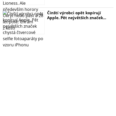
Čínští výrobci opět kopírují
Apple. Pět největších značek...