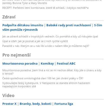
zemřely Bonnie Tyler a Mary Morello
RECEPT: Perfektní letní kombinace, které tě zchladí, i kdybys nechtěl*a
Zdraví
Podpořte dětskou imunitu
Babské rady proti nachlazení
S čím
vším pomůže rýmovník
Jak se zdravě zchladit v tropických vedrech: Co pomáhá a kdy už riskujete úpal
Úpal a úžeh: Jak je poznat a jak se z nich rychle vyléčit
Parazité v nás: Kterým se u nás líbí a kde v našem těle je můžeme najít?
Pro nejmenší
Mourissonova poradna
Komiksy
Festival ABC
Mourrisonova poradna: Jsem líná a nic se mi nechce dělat: Kdy jde o únavu a kdy
o lenost?
Česká společnost ornitologická slaví 100 let: Jak chrání ptáky v ČR?
Vyzkoušejte český kyberpunk. V Netspectre se stanete elitním hackerem
napadajícím korporátní sítě
Video
Prostor X
Branky, body, kokoti
Fortuna liga