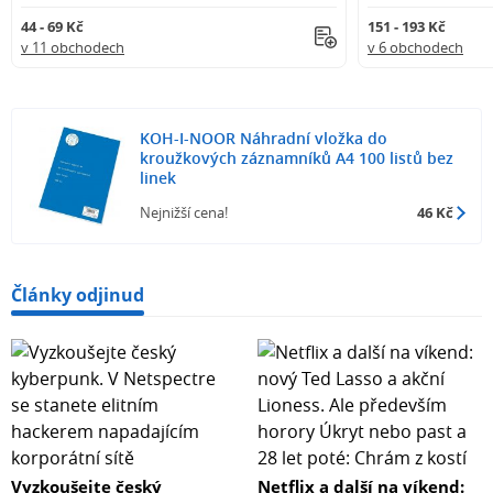
44 - 69 Kč
151 - 193 Kč
v 11 obchodech
v 6 obchodech
KOH-I-NOOR Náhradní vložka do
kroužkových záznamníků A4 100 listů bez
linek
Nejnižší cena!
46 Kč
Články odjinud
Vyzkoušejte český
Netflix a další na víkend: