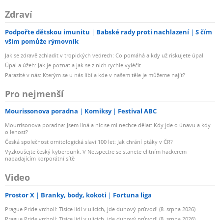
Zdraví
Podpořte dětskou imunitu
Babské rady proti nachlazení
S čím
vším pomůže rýmovník
Jak se zdravě zchladit v tropických vedrech: Co pomáhá a kdy už riskujete úpal
Úpal a úžeh: Jak je poznat a jak se z nich rychle vyléčit
Parazité v nás: Kterým se u nás líbí a kde v našem těle je můžeme najít?
Pro nejmenší
Mourissonova poradna
Komiksy
Festival ABC
Mourrisonova poradna: Jsem líná a nic se mi nechce dělat: Kdy jde o únavu a kdy
o lenost?
Česká společnost ornitologická slaví 100 let: Jak chrání ptáky v ČR?
Vyzkoušejte český kyberpunk. V Netspectre se stanete elitním hackerem
napadajícím korporátní sítě
Video
Prostor X
Branky, body, kokoti
Fortuna liga
Prague Pride vrcholí: Tisíce lidí v ulicích, jde duhový průvod! (8. srpna 2026)
Prague Pride vrcholí: Tisíce lidí v ulicích, jde duhový průvod! (8. srpna 2026)