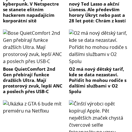
kyberpunk. V Netspectre
nový Ted Lasso a akční
se stanete elitním
Lioness. Ale především
hackerem napadajícím
horory Úkryt nebo past a
korporátní sítě
28 let poté: Chrám z kostí
Bose QuietComfort 2nd
O2 má nový dětský tarif,
Gen přebírají funkce
kde se data nezastaví.
dražších Ultra. Mají
Pořídit ho mohou rodiče s
prostorový zvuk, lepší ANC
dalšími službami v O2
a poslech přes USB-C
Spolu