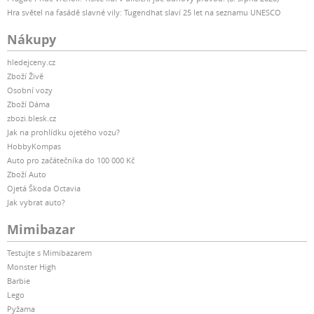
Hra světel na fasádě slavné vily: Tugendhat slaví 25 let na seznamu UNESCO
Nákupy
hledejceny.cz
Zboží Živě
Osobní vozy
Zboží Dáma
zbozi.blesk.cz
Jak na prohlídku ojetého vozu?
HobbyKompas
Auto pro začátečníka do 100 000 Kč
Zboží Auto
Ojetá Škoda Octavia
Jak vybrat auto?
Mimibazar
Testujte s Mimibazarem
Monster High
Barbie
Lego
Pyžama