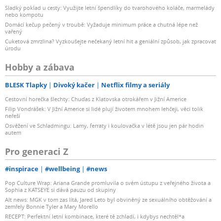
Sladký poklad u cesty: Využijte letní špendlíky do tvarohového koláče, marmelády
nebo kompotu
Domácí kečup pečený v troubě: Vyžaduje minimum práce a chutná lépe než
vařený
Cuketová zmrzlina? Vyzkoušejte nečekaný letní hit a geniální způsob, jak zpracovat
úrodu
Hobby a zábava
BLESK Tlapky
Divoký kačer
Netflix filmy a seriály
Cestovní horečka šlechty: Chuďas z Klatovska otrokářem v Jižní Americe
Filip Vondrášek: V Jižní Americe si lidé plují životem mnohem lehčeji, věci tolik
neřeší
Osvěžení ve Schladmingu: Lamy, ferraty i koulovačka v létě jsou jen pár hodin
autem
Pro generaci Z
#inspirace
#wellbeing
#news
Pop Culture Wrap: Ariana Grande promluvila o svém ústupu z veřejného života a
Sophia z KATSEYE si dává pauzu od skupiny
Alt news: MGK v tom zas lítá, Jared Leto byl obviněný ze sexuálního obtěžování a
zemřely Bonnie Tyler a Mary Morello
RECEPT: Perfektní letní kombinace, které tě zchladí, i kdybys nechtěl*a