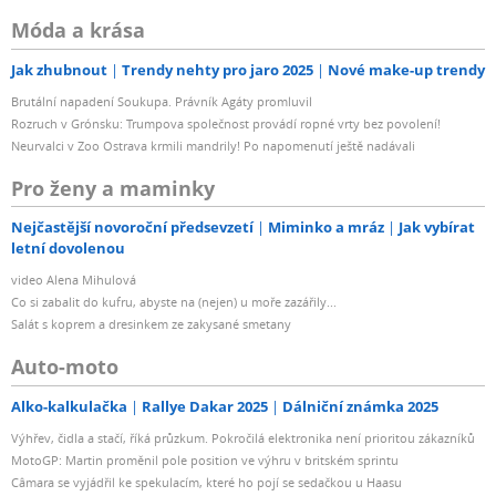
Móda a krása
Jak zhubnout
Trendy nehty pro jaro 2025
Nové make-up trendy
Brutální napadení Soukupa. Právník Agáty promluvil
Rozruch v Grónsku: Trumpova společnost provádí ropné vrty bez povolení!
Neurvalci v Zoo Ostrava krmili mandrily! Po napomenutí ještě nadávali
Pro ženy a maminky
Nejčastější novoroční předsevzetí
Miminko a mráz
Jak vybírat
letní dovolenou
video Alena Mihulová
Co si zabalit do kufru, abyste na (nejen) u moře zazářily...
Salát s koprem a dresinkem ze zakysané smetany
Auto-moto
Alko-kalkulačka
Rallye Dakar 2025
Dálniční známka 2025
Výhřev, čidla a stačí, říká průzkum. Pokročilá elektronika není prioritou zákazníků
MotoGP: Martin proměnil pole position ve výhru v britském sprintu
Câmara se vyjádřil ke spekulacím, které ho pojí se sedačkou u Haasu