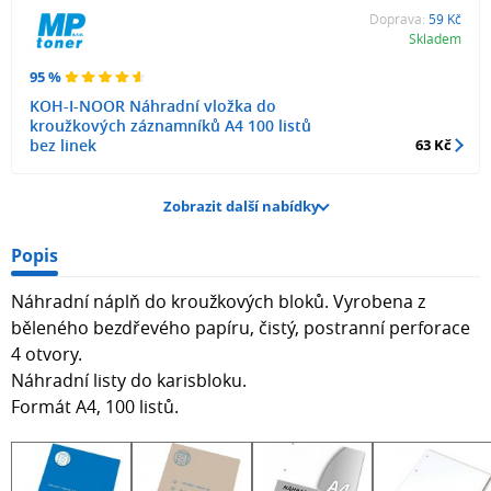
Doprava:
59 Kč
Skladem
95 %
KOH-I-NOOR Náhradní vložka do
kroužkových záznamníků A4 100 listů
bez linek
63 Kč
Zobrazit další nabídky
Popis
Náhradní náplň do kroužkových bloků. Vyrobena z
běleného bezdřevého papíru, čistý, postranní perforace
4 otvory.
Náhradní listy do karisbloku.
Formát A4, 100 listů.