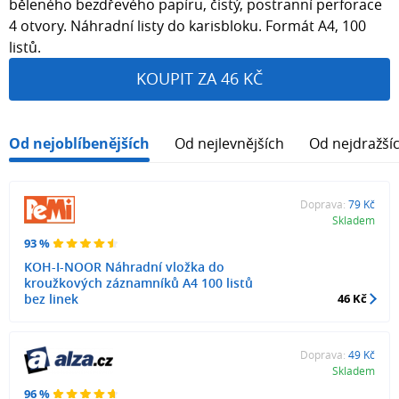
běleného bezdřevého papíru, čistý, postranní perforace
4 otvory. Náhradní listy do karisbloku. Formát A4, 100
listů.
KOUPIT ZA 46 KČ
Od nejoblíbenějších
Od nejlevnějších
Od nejdražší
Doprava:
79 Kč
Skladem
93 %
KOH-I-NOOR Náhradní vložka do
kroužkových záznamníků A4 100 listů
bez linek
46 Kč
Doprava:
49 Kč
Skladem
96 %