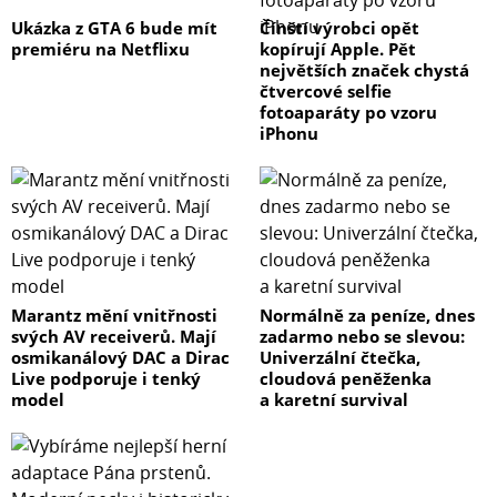
Ukázka z GTA 6 bude mít
Čínští výrobci opět
premiéru na Netflixu
kopírují Apple. Pět
největších značek chystá
čtvercové selfie
fotoaparáty po vzoru
iPhonu
Marantz mění vnitřnosti
Normálně za peníze, dnes
svých AV receiverů. Mají
zadarmo nebo se slevou:
osmikanálový DAC a Dirac
Univerzální čtečka,
Live podporuje i tenký
cloudová peněženka
model
a karetní survival