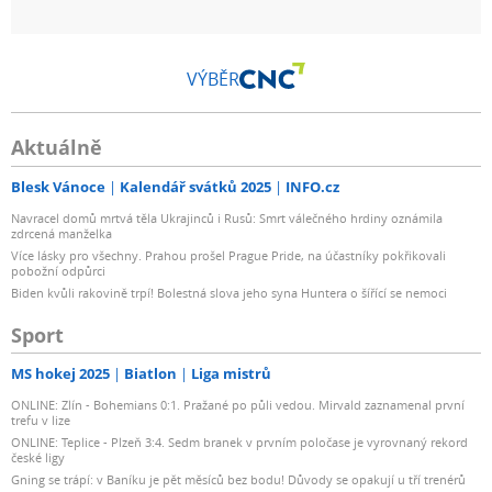
VÝBĚR
Aktuálně
Blesk Vánoce
Kalendář svátků 2025
INFO.cz
Navracel domů mrtvá těla Ukrajinců i Rusů: Smrt válečného hrdiny oznámila
zdrcená manželka
Více lásky pro všechny. Prahou prošel Prague Pride, na účastníky pokřikovali
pobožní odpůrci
Biden kvůli rakovině trpí! Bolestná slova jeho syna Huntera o šířící se nemoci
Sport
MS hokej 2025
Biatlon
Liga mistrů
ONLINE: Zlín - Bohemians 0:1. Pražané po půli vedou. Mirvald zaznamenal první
trefu v lize
ONLINE: Teplice - Plzeň 3:4. Sedm branek v prvním poločase je vyrovnaný rekord
české ligy
Gning se trápí: v Baníku je pět měsíců bez bodu! Důvody se opakují u tří trenérů