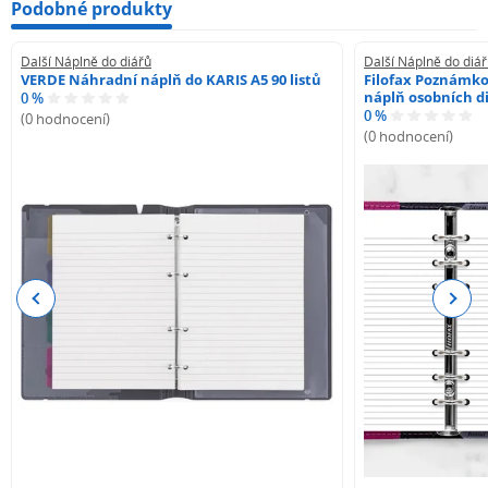
Podobné produkty
Další Náplně do diářů
Další Náplně do diá
VERDE Náhradní náplň do KARIS A5 90 listů
Filofax Poznámko
náplň osobních di
0 %
0 %
(0 hodnocení)
(0 hodnocení)
Previous
Next