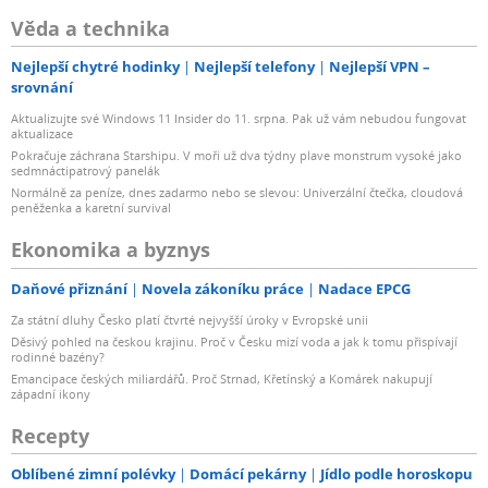
Věda a technika
Nejlepší chytré hodinky
Nejlepší telefony
Nejlepší VPN –
srovnání
Aktualizujte své Windows 11 Insider do 11. srpna. Pak už vám nebudou fungovat
aktualizace
Pokračuje záchrana Starshipu. V moři už dva týdny plave monstrum vysoké jako
sedmnáctipatrový panelák
Normálně za peníze, dnes zadarmo nebo se slevou: Univerzální čtečka, cloudová
peněženka a karetní survival
Ekonomika a byznys
Daňové přiznání
Novela zákoníku práce
Nadace EPCG
Za státní dluhy Česko platí čtvrté nejvyšší úroky v Evropské unii
Děsivý pohled na českou krajinu. Proč v Česku mizí voda a jak k tomu přispívají
rodinné bazény?
Emancipace českých miliardářů. Proč Strnad, Křetínský a Komárek nakupují
západní ikony
Recepty
Oblíbené zimní polévky
Domácí pekárny
Jídlo podle horoskopu