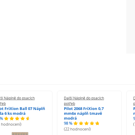
ší Náplně do psacích
Další Náplně do psacích
D
třeb
potřeb
lot FriXion Ball 07 Náplň
Pilot 2068 FriXion 0,7
da 6 ks modrá
mm6x náplň tmavě
modrá
 %
98 %
6 hodnocení)
(22 hodnocení)