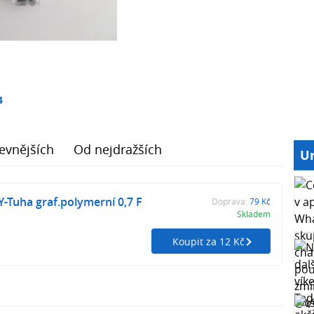
4
evnějších
Od nejdražších
Ur
Tuha graf.polymerní 0,7 F
Doprava:
79 Kč
Skladem
Koupit za 12 Kč