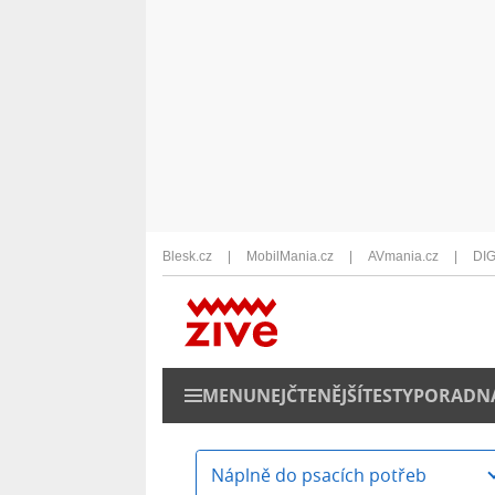
Blesk.cz
MobilMania.cz
AVmania.cz
DIG
MENU
NEJČTENĚJŠÍ
TESTY
PORADN
Náplně do psacích potřeb