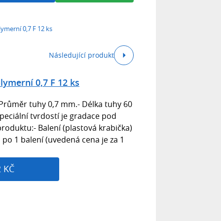
ymerní 0,7 F 12 ks
Následující produkt
lymerní 0,7 F 12 ks
 Průměr tuhy 0,7 mm.- Délka tuhy 60
peciální tvrdostí je gradace pod
produktu:- Balení (plastová krabička)
 po 1 balení (uvedená cena je za 1
2 KČ