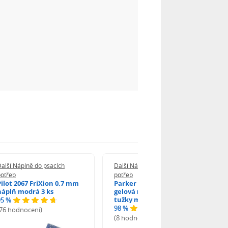
alší Náplně do psacích
Další Náplně do psacích
potřeb
potřeb
Pilot 2067 FriXion 0,7 mm
Parker 1502/0250346
náplň modrá 3 ks
gelová náplň do kuličkové
tužky modrá
95 %
98 %
(76 hodnocení)
(8 hodnocení)