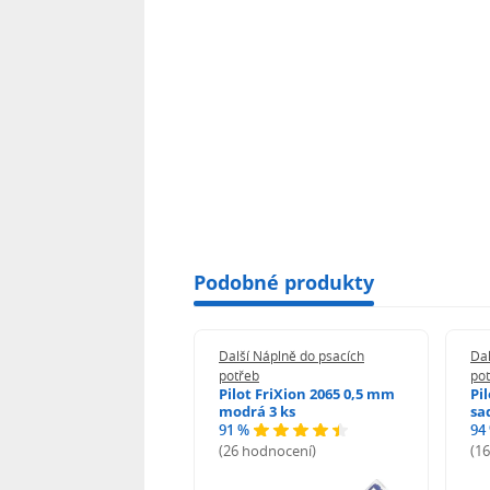
Podobné produkty
 Náplně do psacích
Další Náplně do psacích
Dal
eb
potřeb
po
i-noor Tuhy do
Pilot FriXion 2065 0,5 mm
Pi
rotužky HB 0,5 mm
modrá 3 ks
sa
91 %
94
%
(26 hodnocení)
(1
odnocení)