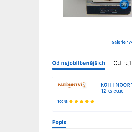
Galerie 1/
Od nejoblíbenějších
Od nejl
KOH-I-NOOR Y-
12 ks etue
100 %
Popis