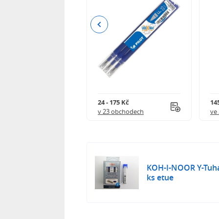
Previous
8 Kč
24 - 175 Kč
145
 obchodech
v 23 obchodech
ve
KOH-I-NOOR Y-Tuha 
ks etue