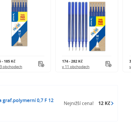
 - 185 Kč
174 - 282 Kč
3
 3 obchodech
v 11 obchodech
graf.polymerní 0,7 F 12
Nejnižší cena!
12 Kč