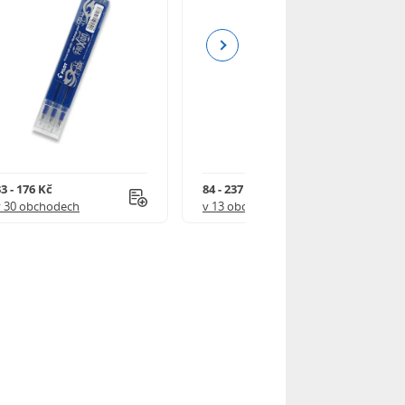
Next
3 - 176 Kč
84 - 237 Kč
v 30 obchodech
v 13 obchodech