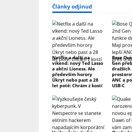
Články odjinud
Netflix a další na
Bose Qui
víkend: nový Ted Lasso
Gen přeb
a akční Lioness. Ale
dražších 
především horory
prostorov
Úkryt nebo past a 28
ANC a po
let poté: Chrám z kostí
USB-C