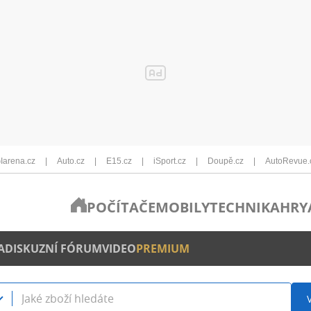
Iarena.cz
Auto.cz
E15.cz
iSport.cz
Doupě.cz
AutoRevue.
POČÍTAČE
MOBILY
TECHNIKA
HRY
A
DISKUZNÍ FÓRUM
VIDEO
PREMIUM