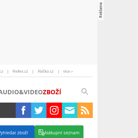
cz
Reflex.cz
Ábíčko.cz
více
AUDIO&VIDEO
ZBOŽÍ
Vyhledat zboží
Nákupní seznam