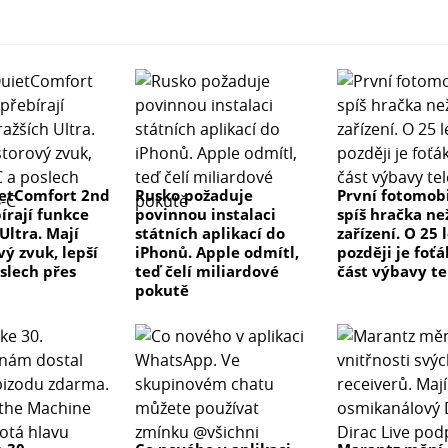
etComfort 2nd
Rusko požaduje
První fotomobi
írají funkce
povinnou instalaci
spíš hračka ne
Ultra. Mají
státních aplikací do
zařízení. O 25 
ý zvuk, lepší
iPhonů. Apple odmítl,
později je foťá
slech přes
teď čelí miliardové
část výbavy t
pokutě