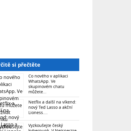
čitě si přečtěte
Co nového v aplikaci
WhatsApp. Ve
skupinovém chatu
můžete...
Netflix a další na víkend:
nový Ted Lasso a akční
Lioness....
Vyzkoušejte český
kyberpunk. V Netspectre