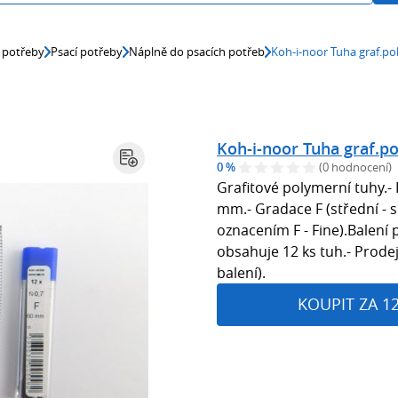
 potřeby
Psací potřeby
Náplně do psacích potřeb
Koh-i-noor Tuha graf.pol
Koh-i-noor Tuha graf.po
0 %
(0 hodnocení)
Grafitové polymerní tuhy.-
mm.- Gradace F (střední - s
oznacením F - Fine).Balení 
obsahuje 12 ks tuh.- Prodej
balení).
KOUPIT ZA 1