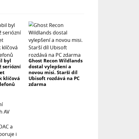
l byl
Ghost Recon Wildlands
ž seriózní
dostal vylepšení a
let
novou misi. Starší díl
k klíčová
Ubisoft rozdává na PC
elefonů
zdarma