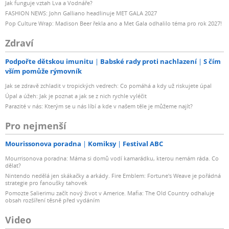
Jak funguje vztah Lva a Vodnáře?
FASHION NEWS: John Galliano headlinuje MET GALA 2027
Pop Culture Wrap: Madison Beer řekla ano a Met Gala odhalilo téma pro rok 2027!
Zdraví
Podpořte dětskou imunitu
Babské rady proti nachlazení
S čím
vším pomůže rýmovník
Jak se zdravě zchladit v tropických vedrech: Co pomáhá a kdy už riskujete úpal
Úpal a úžeh: Jak je poznat a jak se z nich rychle vyléčit
Parazité v nás: Kterým se u nás líbí a kde v našem těle je můžeme najít?
Pro nejmenší
Mourissonova poradna
Komiksy
Festival ABC
Mourrisonova poradna: Máma si domů vodí kamarádku, kterou nemám ráda. Co
dělat?
Nintendo nedělá jen skákačky a arkády. Fire Emblem: Fortune's Weave je pořádná
strategie pro fanoušky tahovek
Pomozte Salierimu začít nový život v Americe. Mafia: The Old Country odhaluje
obsah rozšíření těsně před vydáním
Video