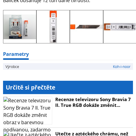
Balíček obsahuje 12 tuh dané tvrdosti.
Parametry
Výrobce
Koh-i-noor
Určitě si přečtěte
Recenze televizoru Sony Bravia 7
II. True RGB dokáže změnit...
Utečte z aztéckého chrámu, než