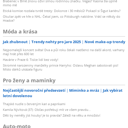
Brabenec v Brně znovu oživí silnou rodinnou značku. Vegas? Kasina šla úplně
mimo mě
Etická komise rozdala tvrdé tresty: Dokonce i 30 měsíců! Pokazil si Šigut kariéru?
Okuliar zpět ve hře o NHL: Čekal jsem, co Pittsburgh nabídne. Vrátí se někdy do
Hradce?
Móda a krása
Jak zhubnout
Trendy nehty pro jaro 2025
Nové make-up trendy
Nejpomalejší koncert světa! Dva a půl roku čekali nadšenci na další akord, varhany
mají hrát přes 600 let
Havárie v Praze 6: Tisíce lidí bez vody!
Skromné narozeniny manželky prince Harryho: Oslavu Meghan sabotovali psi!
Místo dárků ukázala figuru
Pro ženy a maminky
Nejčastější novoroční předsevzetí
Miminko a mráz
Jak vybírat
letní dovolenou
Thajské nudle s červeným kari a paprikami
Kamila Nývltová (37): Občas potřebuji mít ve všem pravdu...
Děti by neměly jíst houby! Je to pravda? Záleží na věku a množství
Auto-moto