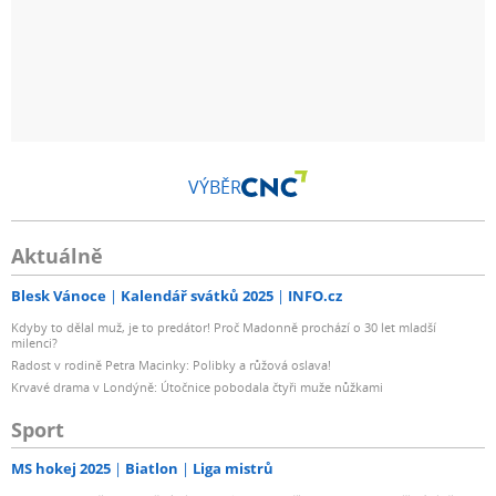
VÝBĚR
Aktuálně
Blesk Vánoce
Kalendář svátků 2025
INFO.cz
Kdyby to dělal muž, je to predátor! Proč Madonně prochází o 30 let mladší
milenci?
Radost v rodině Petra Macinky: Polibky a růžová oslava!
Krvavé drama v Londýně: Útočnice pobodala čtyři muže nůžkami
Sport
MS hokej 2025
Biatlon
Liga mistrů