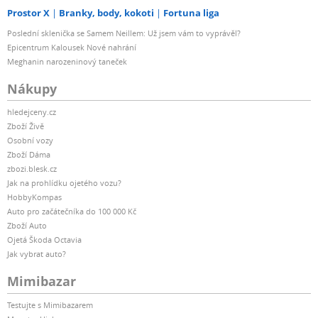
Prostor X
Branky, body, kokoti
Fortuna liga
Poslední sklenička se Samem Neillem: Už jsem vám to vyprávěl?
Epicentrum Kalousek Nové nahrání
Meghanin narozeninový taneček
Nákupy
hledejceny.cz
Zboží Živě
Osobní vozy
Zboží Dáma
zbozi.blesk.cz
Jak na prohlídku ojetého vozu?
HobbyKompas
Auto pro začátečníka do 100 000 Kč
Zboží Auto
Ojetá Škoda Octavia
Jak vybrat auto?
Mimibazar
Testujte s Mimibazarem