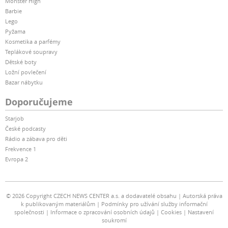
Monster High
Barbie
Lego
Pyžama
Kosmetika a parfémy
Teplákové soupravy
Dětské boty
Ložní povlečení
Bazar nábytku
Doporučujeme
Starjob
České podcasty
Rádio a zábava pro děti
Frekvence 1
Evropa 2
© 2026 Copyright CZECH NEWS CENTER a.s. a dodavatelé obsahu
Autorská práva
k publikovaným materiálům
Podmínky pro užívání služby informační
společnosti
Informace o zpracování osobních údajů
Cookies
Nastavení
soukromí