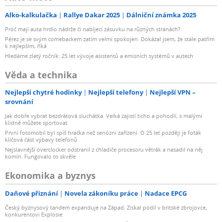
Alko-kalkulačka
Rallye Dakar 2025
Dálniční známka 2025
Proč mají auta hrdlo nádrže či nabíjecí zásuvku na různých stranách?
Pérez je se svým comebackem zatím velmi spokojen. Dokázal jsem, že stále patřím
k nejlepším, říká
Hledáme zlatý ročník: 25 let vývoje asistentů a emisních systémů v autech
Věda a technika
Nejlepší chytré hodinky
Nejlepší telefony
Nejlepší VPN –
srovnání
Jak dobře vybrat bezdrátová sluchátka. Velká zajistí ticho a pohodlí, s malými
klidně můžete sportovat
První fotomobil byl spíš hračka než seriózní zařízení. O 25 let později je foťák
klíčová část výbavy telefonů
Nejslavnější overclocker odstranil z chladiče procesoru větrák a nasadil na něj
komín. Fungovalo to skvěle
Ekonomika a byznys
Daňové přiznání
Novela zákoníku práce
Nadace EPCG
Český byznysový tandem expanduje na Západ. Získal podíl v britské zbrojovce,
konkurentovi Explosie