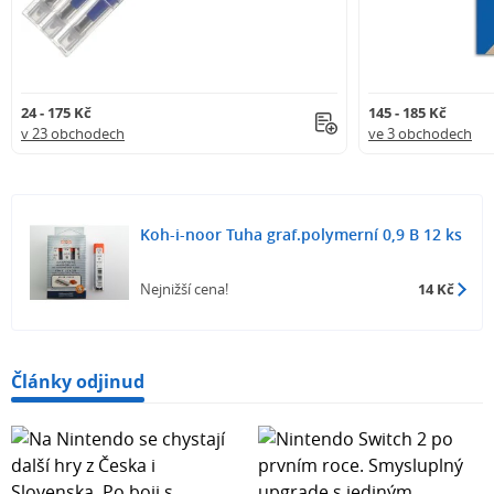
24 - 175 Kč
145 - 185 Kč
v 23 obchodech
ve 3 obchodech
Koh-i-noor Tuha graf.polymerní 0,9 B 12 ks
Nejnižší cena!
14 Kč
Články odjinud