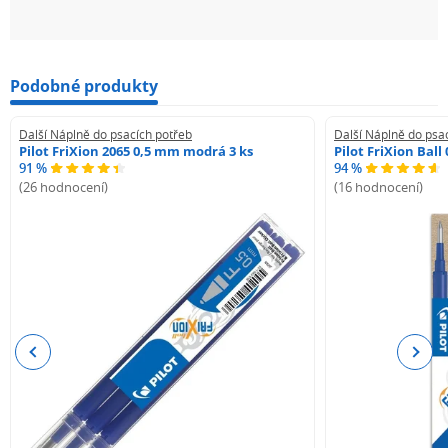
Podobné produkty
Další Náplně do psacích potřeb
Další Náplně do psa
Pilot FriXion 2065 0,5 mm modrá 3 ks
Pilot FriXion Bal
91 %
94 %
(26 hodnocení)
(16 hodnocení)
Previous
Next