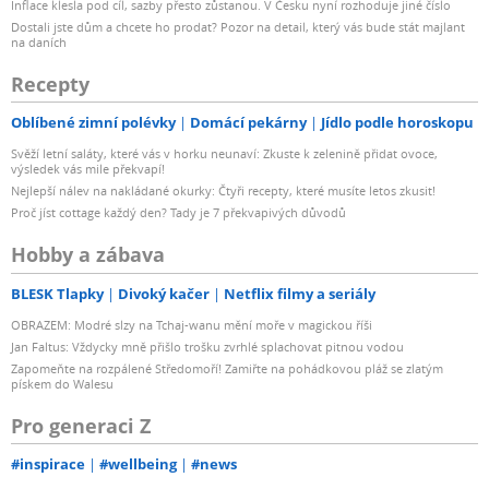
Inflace klesla pod cíl, sazby přesto zůstanou. V Česku nyní rozhoduje jiné číslo
Dostali jste dům a chcete ho prodat? Pozor na detail, který vás bude stát majlant
na daních
Recepty
Oblíbené zimní polévky
Domácí pekárny
Jídlo podle horoskopu
Svěží letní saláty, které vás v horku neunaví: Zkuste k zelenině přidat ovoce,
výsledek vás mile překvapí!
Nejlepší nálev na nakládané okurky: Čtyři recepty, které musíte letos zkusit!
Proč jíst cottage každý den? Tady je 7 překvapivých důvodů
Hobby a zábava
BLESK Tlapky
Divoký kačer
Netflix filmy a seriály
OBRAZEM: Modré slzy na Tchaj-wanu mění moře v magickou říši
Jan Faltus: Vždycky mně přišlo trošku zvrhlé splachovat pitnou vodou
Zapomeňte na rozpálené Středomoří! Zamiřte na pohádkovou pláž se zlatým
pískem do Walesu
Pro generaci Z
#inspirace
#wellbeing
#news