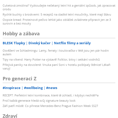
Cuketová zmrzlina? Vyzkoušejte nečekaný letní hit a geniální způsob, jak zpracovat
úrodu
Rychlé buchty s broskvemi: 5 receptů na sladké letní moučníky, které mají šťávu
Oopsie bread: Proteinové pečivo lehké jako obláček zvládnete připravit jen ze 3
surovin a bez mouky
Hobby a zábava
BLESK Tlapky
Divoký kačer
Netflix filmy a seriály
Osvěžení ve Schladmingu: Lamy, ferraty i koulovačka v létě jsou jen pár hodin
autem
Tipy na víkend: Harry Potter na výstavě! Folklor, bitvy i setkání vodníků
Přibývá paniky na dovolené: Vnuka paní Soni v hotelu poštípaly štěnice! Lékaři
varují
Pro generaci Z
#inspirace
#wellbeing
#news
RECEPT: Perfektní letní kombinace, které tě zchladí, i kdybys nechtěl*a
Proč každá generace hledá svůj signature beauty look
Září patří módě: Co přinese Mercedes-Benz Prague Fashion Week SS27
Zdraví