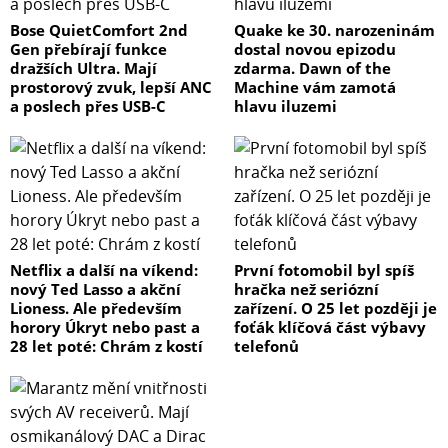
Bose QuietComfort 2nd
Quake ke 30. narozeninám
Gen přebírají funkce
dostal novou epizodu
dražších Ultra. Mají
zdarma. Dawn of the
prostorový zvuk, lepší ANC
Machine vám zamotá
a poslech přes USB-C
hlavu iluzemi
Netflix a další na víkend:
První fotomobil byl spíš
nový Ted Lasso a akční
hračka než seriózní
Lioness. Ale především
zařízení. O 25 let později je
horory Úkryt nebo past a
foťák klíčová část výbavy
28 let poté: Chrám z kostí
telefonů