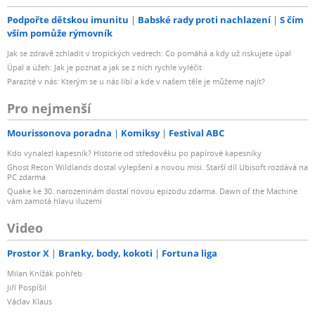
Podpořte dětskou imunitu
Babské rady proti nachlazení
S čím
vším pomůže rýmovník
Jak se zdravě zchladit v tropických vedrech: Co pomáhá a kdy už riskujete úpal
Úpal a úžeh: Jak je poznat a jak se z nich rychle vyléčit
Parazité v nás: Kterým se u nás líbí a kde v našem těle je můžeme najít?
Pro nejmenší
Mourissonova poradna
Komiksy
Festival ABC
Kdo vynalezl kapesník? Historie od středověku po papírové kapesníky
Ghost Recon Wildlands dostal vylepšení a novou misi. Starší díl Ubisoft rozdává na
PC zdarma
Quake ke 30. narozeninám dostal novou epizodu zdarma. Dawn of the Machine
vám zamotá hlavu iluzemi
Video
Prostor X
Branky, body, kokoti
Fortuna liga
Milan Knížák pohřeb
Jiří Pospíšil
Václav Klaus