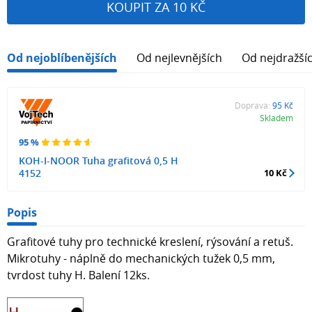
KOUPIT ZA 10 KČ
Od nejoblíbenějších
Od nejlevnějších
Od nejdražší
Doprava:
95 Kč
Skladem
95 %
KOH-I-NOOR Tuha grafitová 0,5 H
4152
10 Kč
Popis
Grafitové tuhy pro technické kreslení, rýsování a retuš.
Mikrotuhy - náplně do mechanických tužek 0,5 mm,
tvrdost tuhy H. Balení 12ks.