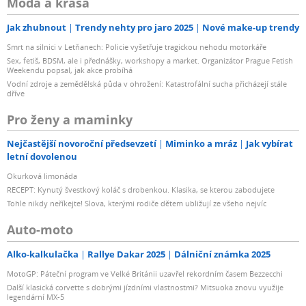
Móda a krása
Jak zhubnout
Trendy nehty pro jaro 2025
Nové make-up trendy
Smrt na silnici v Letňanech: Policie vyšetřuje tragickou nehodu motorkáře
Sex, fetiš, BDSM, ale i přednášky, workshopy a market. Organizátor Prague Fetish
Weekendu popsal, jak akce probíhá
Vodní zdroje a zemědělská půda v ohrožení: Katastrofální sucha přicházejí stále
dříve
Pro ženy a maminky
Nejčastější novoroční předsevzetí
Miminko a mráz
Jak vybírat
letní dovolenou
Okurková limonáda
RECEPT: Kynutý švestkový koláč s drobenkou. Klasika, se kterou zabodujete
Tohle nikdy neříkejte! Slova, kterými rodiče dětem ubližují ze všeho nejvíc
Auto-moto
Alko-kalkulačka
Rallye Dakar 2025
Dálniční známka 2025
MotoGP: Páteční program ve Velké Británii uzavřel rekordním časem Bezzecchi
Další klasická corvette s dobrými jízdními vlastnostmi? Mitsuoka znovu využije
legendární MX-5