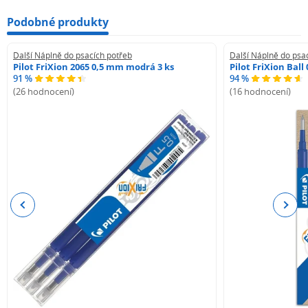
Podobné produkty
Další Náplně do psacích potřeb
Další Náplně do psa
Pilot FriXion 2065 0,5 mm modrá 3 ks
Pilot FriXion Bal
91 %
94 %
(26 hodnocení)
(16 hodnocení)
Previous
Next