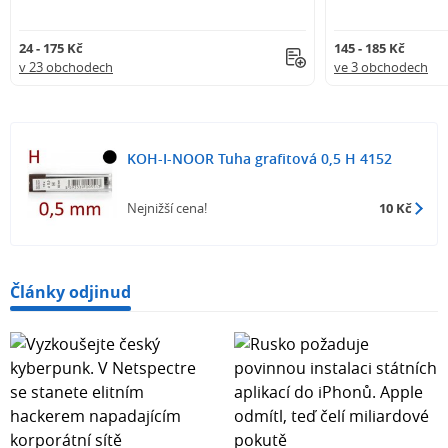
24 - 175 Kč
145 - 185 Kč
v 23 obchodech
ve 3 obchodech
KOH-I-NOOR Tuha grafitová 0,5 H 4152
Nejnižší cena!
10 Kč
Články odjinud