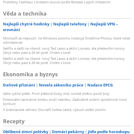
Problémy Cadillacu s brzdami souvisí podle Bottase s jejich chlazením
Věda a technika
Nejlepší chytré hodinky
Nejlepší telefony
Nejlepší VPN –
srovnání
Microsoft se nepoučil. Ve Windows potichu instaluje OneDrive Photos, které nelze
odinstalovat
Netflix a další na víkend: nový Ted Lasso a akční Lioness. Ale především horory
Úkryt nebo past a 28 let poté: Chrám z kostí
Netflix a další na víkend: nový Ted Lasso a akční Lioness. Ale především horory
Úkryt nebo past a 28 let poté: Chrám z kostí
Ekonomika a byznys
Daňové přiznání
Novela zákoníku práce
Nadace EPCG
Itálie vyklízí pláže. První plážové kluby mizí, turisté změnu pocítí brzy
Potenciální zachránce Soleku zrušil nabídku. Zadlužené solární společnosti hrozí
konkurz
V bratislavské rafinerii Slovnaft hořela nádrž, výbuch otřásl okolím
Recepty
Oblíbené zimní polévky
Domácí pekárny
Jídlo podle horoskopu