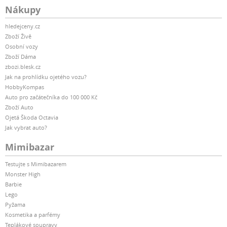
Nákupy
hledejceny.cz
Zboží Živě
Osobní vozy
Zboží Dáma
zbozi.blesk.cz
Jak na prohlídku ojetého vozu?
HobbyKompas
Auto pro začátečníka do 100 000 Kč
Zboží Auto
Ojetá Škoda Octavia
Jak vybrat auto?
Mimibazar
Testujte s Mimibazarem
Monster High
Barbie
Lego
Pyžama
Kosmetika a parfémy
Teplákové soupravy