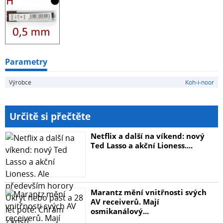
Parametry
Výrobce
Koh-i-noor
Určitě si přečtěte
Netflix a další na víkend: nový
Ted Lasso a akční Lioness....
Marantz mění vnitřnosti svých
AV receiverů. Mají
osmikanálový...