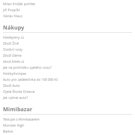
Milan Knížák pohřeb
Jiří Pospíšil
Václav Klaus
Nákupy
hledejceny.cz
Zboží Živě
Osobní vozy
Zboží Dáma
zbozi.blesk.cz
Jak na prohlídku ojetého vozu?
HobbyKompas
Auto pro začátečníka do 100 000 Kč
Zboží Auto
Ojetá Škoda Octavia
Jak vybrat auto?
Mimibazar
Testujte s Mimibazarem
Monster High
Barbie