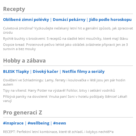
Recepty
Oblíbené zimní polévky
Domácí pekárny
Jídlo podle horoskopu
Cuketová zmrzlina? Vyzkoušejte nečekaný letní hit a geniální způsob, jak zpracovat
úrodu
Rychlé buchty s broskvemi: 5 receptů na sladké letní moučníky, které mají šťávu
Oopsie bread: Proteinové pečivo lehké jako obláček zvládnete připravit jen ze 3
surovin a bez mouky
Hobby a zábava
BLESK Tlapky
Divoký kačer
Netflix filmy a seriály
Osvěžení ve Schladmingu: Lamy, ferraty i koulovačka v létě jsou jen pár hodin
autem
Tipy na víkend: Harry Potter na výstavě! Folklor, bitvy i setkání vodníků
Přibývá paniky na dovolené: Vnuka paní Soni v hotelu poštípaly štěnice! Lékaři
varují
Pro generaci Z
#inspirace
#wellbeing
#news
RECEPT: Perfektní letní kombinace, které tě zchladí, i kdybys nechtěl*a