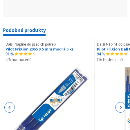
Podobné produkty
Další Náplně do psacích potřeb
Další Náplně do psa
Pilot FriXion 2065 0,5 mm modrá 3 ks
Pilot FriXion Bal
91 %
94 %
(26 hodnocení)
(16 hodnocení)
Previous
Next