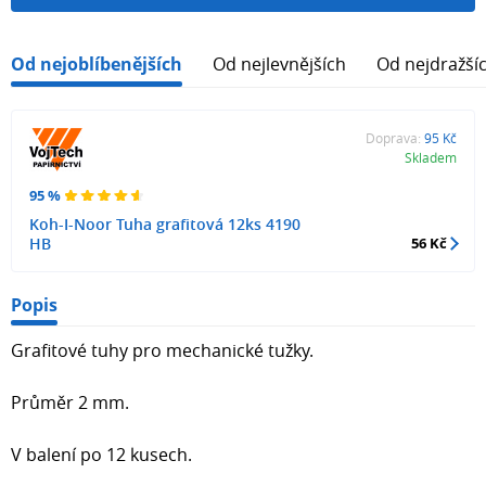
Od nejoblíbenějších
Od nejlevnějších
Od nejdražší
Doprava:
95 Kč
Skladem
95 %
Koh-I-Noor Tuha grafitová 12ks 4190
HB
56 Kč
Popis
Grafitové tuhy pro mechanické tužky.
Průměr 2 mm.
V balení po 12 kusech.