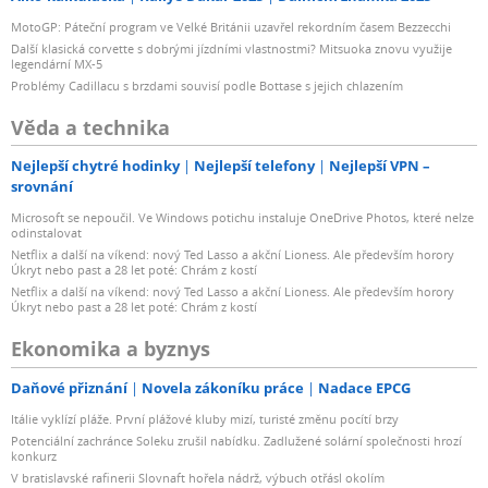
MotoGP: Páteční program ve Velké Británii uzavřel rekordním časem Bezzecchi
Další klasická corvette s dobrými jízdními vlastnostmi? Mitsuoka znovu využije
legendární MX-5
Problémy Cadillacu s brzdami souvisí podle Bottase s jejich chlazením
Věda a technika
Nejlepší chytré hodinky
Nejlepší telefony
Nejlepší VPN –
srovnání
Microsoft se nepoučil. Ve Windows potichu instaluje OneDrive Photos, které nelze
odinstalovat
Netflix a další na víkend: nový Ted Lasso a akční Lioness. Ale především horory
Úkryt nebo past a 28 let poté: Chrám z kostí
Netflix a další na víkend: nový Ted Lasso a akční Lioness. Ale především horory
Úkryt nebo past a 28 let poté: Chrám z kostí
Ekonomika a byznys
Daňové přiznání
Novela zákoníku práce
Nadace EPCG
Itálie vyklízí pláže. První plážové kluby mizí, turisté změnu pocítí brzy
Potenciální zachránce Soleku zrušil nabídku. Zadlužené solární společnosti hrozí
konkurz
V bratislavské rafinerii Slovnaft hořela nádrž, výbuch otřásl okolím