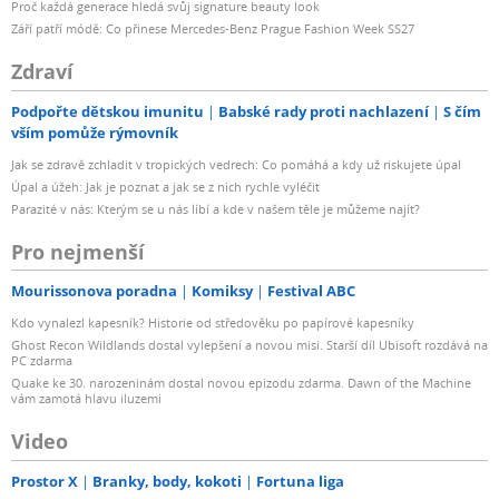
Proč každá generace hledá svůj signature beauty look
Září patří módě: Co přinese Mercedes-Benz Prague Fashion Week SS27
Zdraví
Podpořte dětskou imunitu
Babské rady proti nachlazení
S čím
vším pomůže rýmovník
Jak se zdravě zchladit v tropických vedrech: Co pomáhá a kdy už riskujete úpal
Úpal a úžeh: Jak je poznat a jak se z nich rychle vyléčit
Parazité v nás: Kterým se u nás líbí a kde v našem těle je můžeme najít?
Pro nejmenší
Mourissonova poradna
Komiksy
Festival ABC
Kdo vynalezl kapesník? Historie od středověku po papírové kapesníky
Ghost Recon Wildlands dostal vylepšení a novou misi. Starší díl Ubisoft rozdává na
PC zdarma
Quake ke 30. narozeninám dostal novou epizodu zdarma. Dawn of the Machine
vám zamotá hlavu iluzemi
Video
Prostor X
Branky, body, kokoti
Fortuna liga