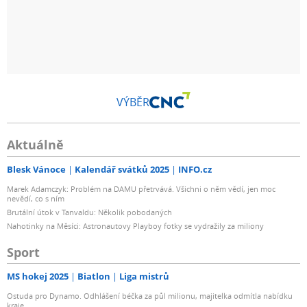
VÝBĚR
Aktuálně
Blesk Vánoce
Kalendář svátků 2025
INFO.cz
Marek Adamczyk: Problém na DAMU přetrvává. Všichni o něm vědí, jen moc
nevědí, co s ním
Brutální útok v Tanvaldu: Několik pobodaných
Nahotinky na Měsíci: Astronautovy Playboy fotky se vydražily za miliony
Sport
MS hokej 2025
Biatlon
Liga mistrů
Ostuda pro Dynamo. Odhlášení béčka za půl milionu, majitelka odmítla nabídku
kraje