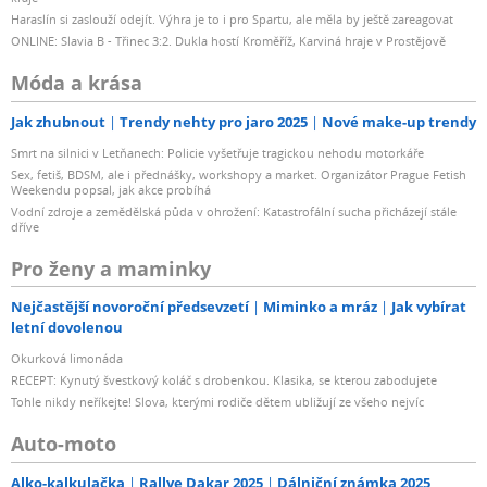
Haraslín si zaslouží odejít. Výhra je to i pro Spartu, ale měla by ještě zareagovat
ONLINE: Slavia B - Třinec 3:2. Dukla hostí Kroměříž, Karviná hraje v Prostějově
Móda a krása
Jak zhubnout
Trendy nehty pro jaro 2025
Nové make-up trendy
Smrt na silnici v Letňanech: Policie vyšetřuje tragickou nehodu motorkáře
Sex, fetiš, BDSM, ale i přednášky, workshopy a market. Organizátor Prague Fetish
Weekendu popsal, jak akce probíhá
Vodní zdroje a zemědělská půda v ohrožení: Katastrofální sucha přicházejí stále
dříve
Pro ženy a maminky
Nejčastější novoroční předsevzetí
Miminko a mráz
Jak vybírat
letní dovolenou
Okurková limonáda
RECEPT: Kynutý švestkový koláč s drobenkou. Klasika, se kterou zabodujete
Tohle nikdy neříkejte! Slova, kterými rodiče dětem ubližují ze všeho nejvíc
Auto-moto
Alko-kalkulačka
Rallye Dakar 2025
Dálniční známka 2025