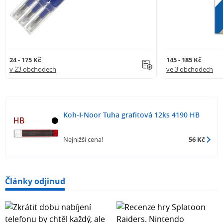
24 - 175 Kč
145 - 185 Kč
v 23 obchodech
ve 3 obchodech
Koh-I-Noor Tuha grafitová 12ks 4190 HB
Nejnižší cena!
56 Kč
Články odjinud