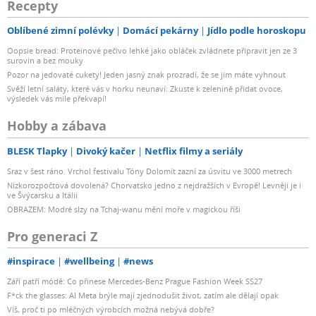
Recepty
Oblíbené zimní polévky
Domácí pekárny
Jídlo podle horoskopu
Oopsie bread: Proteinové pečivo lehké jako obláček zvládnete připravit jen ze 3
surovin a bez mouky
Pozor na jedovaté cukety! Jeden jasný znak prozradí, že se jim máte vyhnout
Svěží letní saláty, které vás v horku neunaví: Zkuste k zelenině přidat ovoce,
výsledek vás mile překvapí!
Hobby a zábava
BLESK Tlapky
Divoký kačer
Netflix filmy a seriály
Sraz v šest ráno. Vrchol festivalu Tóny Dolomit zazní za úsvitu ve 3000 metrech
Nízkorozpočtová dovolená? Chorvatsko jedno z nejdražších v Evropě! Levněji je i
ve Švýcarsku a Itálii
OBRAZEM: Modré slzy na Tchaj-wanu mění moře v magickou říši
Pro generaci Z
#inspirace
#wellbeing
#news
Září patří módě: Co přinese Mercedes-Benz Prague Fashion Week SS27
F*ck the glasses: AI Meta brýle mají zjednodušit život, zatím ale dělají opak
Víš, proč ti po mléčných výrobcích možná nebývá dobře?