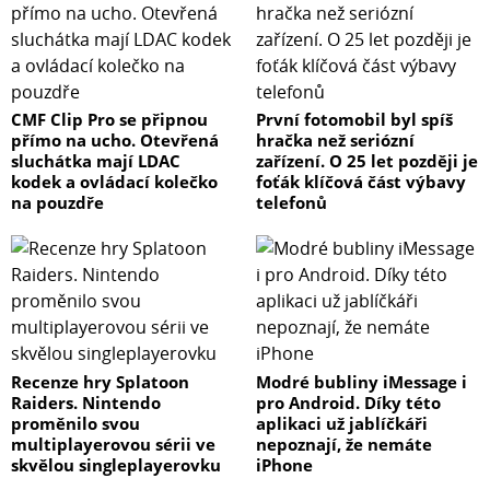
CMF Clip Pro se připnou
První fotomobil byl spíš
přímo na ucho. Otevřená
hračka než seriózní
sluchátka mají LDAC
zařízení. O 25 let později je
kodek a ovládací kolečko
foťák klíčová část výbavy
na pouzdře
telefonů
Recenze hry Splatoon
Modré bubliny iMessage i
Raiders. Nintendo
pro Android. Díky této
proměnilo svou
aplikaci už jablíčkáři
multiplayerovou sérii ve
nepoznají, že nemáte
skvělou singleplayerovku
iPhone