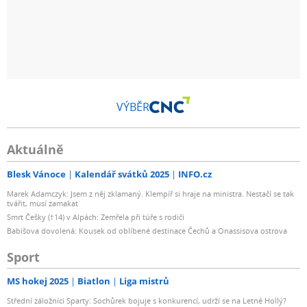
VÝBĚR
Aktuálně
Blesk Vánoce
Kalendář svátků 2025
INFO.cz
Marek Adamczyk: Jsem z něj zklamaný. Klempíř si hraje na ministra. Nestačí se tak
tvářit, musí zamakat
Smrt Češky (†14) v Alpách: Zemřela při túře s rodiči
Babišova dovolená: Kousek od oblíbené destinace Čechů a Onassisova ostrova
Sport
MS hokej 2025
Biatlon
Liga mistrů
Střední záložníci Sparty: Sochůrek bojuje s konkurencí, udrží se na Letné Hollý?