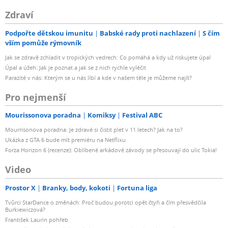
Zdraví
Podpořte dětskou imunitu
Babské rady proti nachlazení
S čím
vším pomůže rýmovník
Jak se zdravě zchladit v tropických vedrech: Co pomáhá a kdy už riskujete úpal
Úpal a úžeh: Jak je poznat a jak se z nich rychle vyléčit
Parazité v nás: Kterým se u nás líbí a kde v našem těle je můžeme najít?
Pro nejmenší
Mourissonova poradna
Komiksy
Festival ABC
Mourrisonova poradna: Je zdravé si čistit pleť v 11 letech? Jak na to?
Ukázka z GTA 6 bude mít premiéru na Netflixu
Forza Horizon 6 (recenze): Oblíbené arkádové závody se přesouvají do ulic Tokia!
Video
Prostor X
Branky, body, kokoti
Fortuna liga
Tvůrci StarDance o změnách: Proč budou porotci opět čtyři a čím přesvědčila
Burkiewiczová?
František Laurin pohřeb