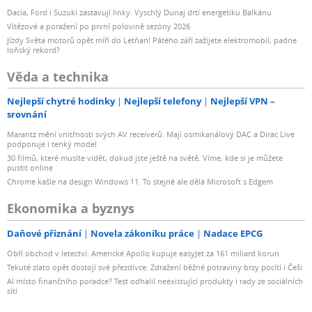
Dacia, Ford i Suzuki zastavují linky. Vyschlý Dunaj drtí energetiku Balkánu
Vítězové a poražení po první polovině sezóny 2026
Jízdy Světa motorů opět míří do Letňan! Pátého září zažijete elektromobil, padne
loňský rekord?
Věda a technika
Nejlepší chytré hodinky
Nejlepší telefony
Nejlepší VPN –
srovnání
Marantz mění vnitřnosti svých AV receiverů. Mají osmikanálový DAC a Dirac Live
podporuje i tenký model
30 filmů, které musíte vidět, dokud jste ještě na světě. Víme, kde si je můžete
pustit online
Chrome kašle na design Windows 11. To stejné ale dělá Microsoft s Edgem
Ekonomika a byznys
Daňové přiznání
Novela zákoníku práce
Nadace EPCG
Obří obchod v letectví. Americké Apollo kupuje easyJet za 161 miliard korun
Tekuté zlato opět dostojí své přezdívce. Zdražení běžné potraviny brzy pocítí i Češi
AI místo finančního poradce? Test odhalil neexistující produkty i rady ze sociálních
sítí