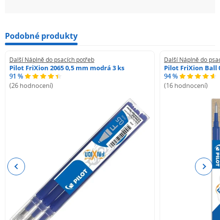
Podobné produkty
Další Náplně do psacích potřeb
Další Náplně do psa
Pilot FriXion 2065 0,5 mm modrá 3 ks
Pilot FriXion Bal
91 %
94 %
(26 hodnocení)
(16 hodnocení)
Previous
Next