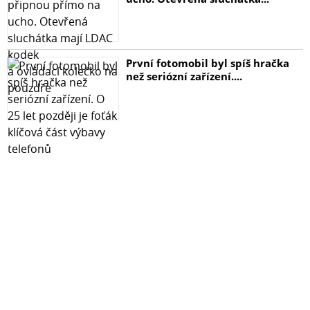
První fotomobil byl spíš hračka
než seriózní zařízení....