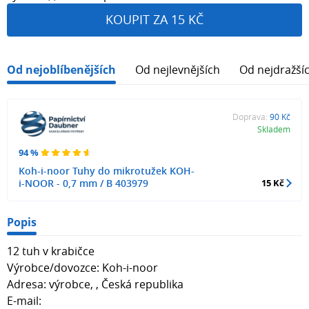
KOUPIT ZA 15 KČ
Od nejoblíbenějších
Od nejlevnějších
Od nejdražší
Doprava:
90 Kč
Skladem
94 %
Koh-i-noor Tuhy do mikrotužek KOH-
i-NOOR - 0,7 mm / B 403979
15 Kč
Popis
12 tuh v krabičce
Výrobce/dovozce: Koh-i-noor
Adresa: výrobce, , Česká republika
E-mail: