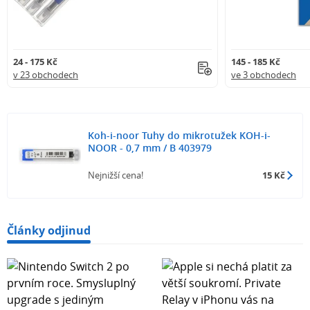
24 - 175 Kč
145 - 185 Kč
v 23 obchodech
ve 3 obchodech
Koh-i-noor Tuhy do mikrotužek KOH-i-
NOOR - 0,7 mm / B 403979
Nejnižší cena!
15 Kč
Články odjinud