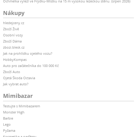
Ochmelka vylezl ve Frýdku-Místku na 15 m vysokou lezeckou stěnu. (srpen 2026)
Nákupy
hledejceny.cz
Zboží Živě
Osobní vozy
Zboží Dáma
zbozi.blesk.cz
Jak na prohlídku ojetého vozu?
HobbyKompas
Auto pro začátečníka do 100 000 Kč
Zboží Auto
Ojetá Škoda Octavia
Jak vybrat auto?
Mimibazar
Testujte s Mimibazarem
Monster High
Barbie
Lego
Pyžama
Kosmetika a parfémy