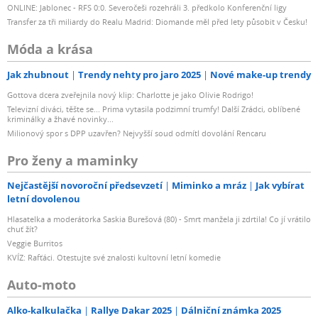
ONLINE: Jablonec - RFS 0:0. Severočeši rozehráli 3. předkolo Konferenční ligy
Transfer za tři miliardy do Realu Madrid: Diomande měl před lety působit v Česku!
Móda a krása
Jak zhubnout
Trendy nehty pro jaro 2025
Nové make-up trendy
Gottova dcera zveřejnila nový klip: Charlotte je jako Olivie Rodrigo!
Televizní diváci, těšte se... Prima vytasila podzimní trumfy! Další Zrádci, oblíbené
kriminálky a žhavé novinky...
Milionový spor s DPP uzavřen? Nejvyšší soud odmítl dovolání Rencaru
Pro ženy a maminky
Nejčastější novoroční předsevzetí
Miminko a mráz
Jak vybírat
letní dovolenou
Hlasatelka a moderátorka Saskia Burešová (80) - Smrt manžela ji zdrtila! Co jí vrátilo
chuť žít?
Veggie Burritos
KVÍZ: Rafťáci. Otestujte své znalosti kultovní letní komedie
Auto-moto
Alko-kalkulačka
Rallye Dakar 2025
Dálniční známka 2025