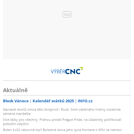
VÝBĚR
Aktuálně
Blesk Vánoce
Kalendář svátků 2025
INFO.cz
Navracel domů mrtvá těla Ukrajinců i Rusů: Smrt válečného hrdiny oznámila
zdrcená manželka
Více lásky pro všechny. Prahou prošel Prague Pride, na účastníky pokřikovali
pobožní odpůrci
Biden kvůli rakovině trpí! Bolestná slova jeho syna Huntera o šířící se nemoci