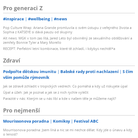
Pro generaci Z
#inspirace
#wellbeing
#news
Pop Culture Wrap: Ariana Grande promluvila o svém ústupu z veřejného života a
Sophia z KATSEYE si dává pauzu od skupiny
Alt news: MGK v tom zas lítá, Jared Leto byl obviněný ze sexuálního obtěžování a
zemřely Bonnie Tyler a Mary Morello
RECEPT: Perfektní letní kombinace, které tě zchladí, i kdybys nechtěl*a
Zdraví
Podpořte dětskou imunitu
Babské rady proti nachlazení
S čím
vším pomůže rýmovník
Jak se zdravě zchladit v tropických vedrech: Co pomáhá a kdy už riskujete úpal
Úpal a úžeh: Jak je poznat a jak se z nich rychle vyléčit
Parazité v nás: Kterým se u nás líbí a kde v našem těle je můžeme najít?
Pro nejmenší
Mourissonova poradna
Komiksy
Festival ABC
Mourrisonova poradna: Jsem líná a nic se mi nechce dělat: Kdy jde o únavu a kdy
o lenost?