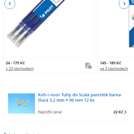
Previous
Next
24 - 175 Kč
145 - 185 Kč
v 23 obchodech
ve 3 obchodech
Koh-i-noor Tuhy do Scala pastelek barva
žlutá 3,2 mm × 90 mm 12 ks
Nejnižší cena!
22 Kč