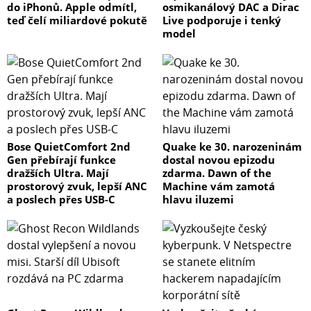
do iPhonů. Apple odmítl,
osmikanálový DAC a Dirac
teď čelí miliardové pokutě
Live podporuje i tenký
model
Bose QuietComfort 2nd
Quake ke 30. narozeninám
Gen přebírají funkce
dostal novou epizodu
dražších Ultra. Mají
zdarma. Dawn of the
prostorový zvuk, lepší ANC
Machine vám zamotá
a poslech přes USB-C
hlavu iluzemi