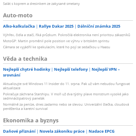
Salát s koprem a dresinkem ze zakysané smetany
Auto-moto
Alko-kalkulačka
Rallye Dakar 2025
Dálniční známka 2025
Výhřev, čidla a stačí, říká průzkum. Pokročilá elektronika není prioritou zákazníků
MotoGP: Martin proměnil pole position ve výhru v britském sprintu
Câmara se vyjádřil ke spekulacím, které ho pojí se sedačkou u Haasu
Věda a technika
Nejlepší chytré hodinky
Nejlepší telefony
Nejlepší VPN –
srovnání
Aktualizujte své Windows 11 Insider do 11. srpna. Pak už vám nebudou fungovat
aktualizace
Pokračuje záchrana Starshipu. V moři už dva týdny plave monstrum vysoké jako
sedmnáctipatrový panelák
Normálně za peníze, dnes zadarmo nebo se slevou: Univerzální čtečka, cloudová
peněženka a karetní survival
Ekonomika a byznys
Daňové přiznání
Novela zákoníku práce
Nadace EPCG