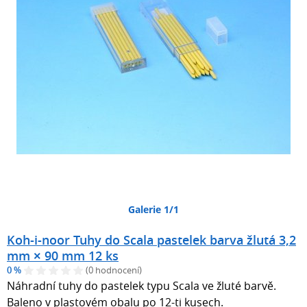
Galerie 1/1
Koh-i-noor Tuhy do Scala pastelek barva žlutá 3,2
mm × 90 mm 12 ks
0 %
(0 hodnocení)
Náhradní tuhy do pastelek typu Scala ve žluté barvě.
Baleno v plastovém obalu po 12-ti kusech.