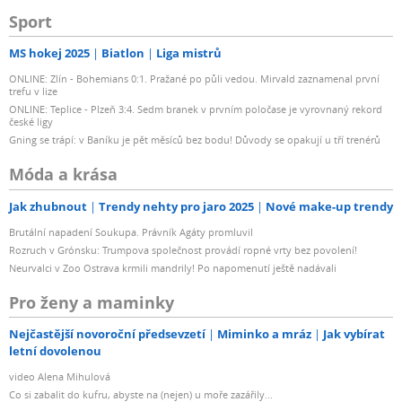
Sport
MS hokej 2025
Biatlon
Liga mistrů
ONLINE: Zlín - Bohemians 0:1. Pražané po půli vedou. Mirvald zaznamenal první
trefu v lize
ONLINE: Teplice - Plzeň 3:4. Sedm branek v prvním poločase je vyrovnaný rekord
české ligy
Gning se trápí: v Baníku je pět měsíců bez bodu! Důvody se opakují u tří trenérů
Móda a krása
Jak zhubnout
Trendy nehty pro jaro 2025
Nové make-up trendy
Brutální napadení Soukupa. Právník Agáty promluvil
Rozruch v Grónsku: Trumpova společnost provádí ropné vrty bez povolení!
Neurvalci v Zoo Ostrava krmili mandrily! Po napomenutí ještě nadávali
Pro ženy a maminky
Nejčastější novoroční předsevzetí
Miminko a mráz
Jak vybírat
letní dovolenou
video Alena Mihulová
Co si zabalit do kufru, abyste na (nejen) u moře zazářily...