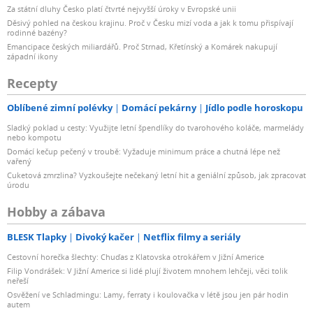
Za státní dluhy Česko platí čtvrté nejvyšší úroky v Evropské unii
Děsivý pohled na českou krajinu. Proč v Česku mizí voda a jak k tomu přispívají
rodinné bazény?
Emancipace českých miliardářů. Proč Strnad, Křetínský a Komárek nakupují
západní ikony
Recepty
Oblíbené zimní polévky
Domácí pekárny
Jídlo podle horoskopu
Sladký poklad u cesty: Využijte letní špendlíky do tvarohového koláče, marmelády
nebo kompotu
Domácí kečup pečený v troubě: Vyžaduje minimum práce a chutná lépe než
vařený
Cuketová zmrzlina? Vyzkoušejte nečekaný letní hit a geniální způsob, jak zpracovat
úrodu
Hobby a zábava
BLESK Tlapky
Divoký kačer
Netflix filmy a seriály
Cestovní horečka šlechty: Chuďas z Klatovska otrokářem v Jižní Americe
Filip Vondrášek: V Jižní Americe si lidé plují životem mnohem lehčeji, věci tolik
neřeší
Osvěžení ve Schladmingu: Lamy, ferraty i koulovačka v létě jsou jen pár hodin
autem