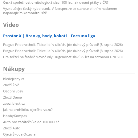
Česká společnost ornitologická slaví 100 let: Jak chrání ptáky v ČR?
Vyzkoušejte český kyberpunk. V Netspectre se stanete elitním hackerem
napadajícím korporátní sítě
Video
Prostor X
Branky, body, kokoti
Fortuna liga
Prague Pride vrcholí: Tisíce lidí v ulicích, jde duhový průvod! (8. srpna 2026)
Prague Pride vrcholí: Tisíce lidí v ulicích, jde duhový průvod! (8. srpna 2026)
Hra světel na fasádě slavné vily: Tugendhat slaví 25 let na seznamu UNESCO
Nákupy
hledejceny.cz
Zboží Živě
Osobní vozy
Zboží Dáma
zbozi.blesk.cz
Jak na prohlídku ojetého vozu?
HobbyKompas
Auto pro začátečníka do 100 000 Kč
Zboží Auto
Ojetá Škoda Octavia