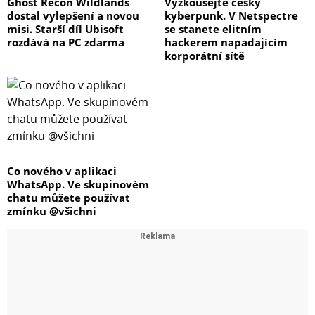
Ghost Recon Wildlands
Vyzkoušejte český
dostal vylepšení a novou
kyberpunk. V Netspectre
misi. Starší díl Ubisoft
se stanete elitním
rozdává na PC zdarma
hackerem napadajícím
korporátní sítě
Co nového v aplikaci
WhatsApp. Ve skupinovém
chatu můžete používat
zmínku @všichni