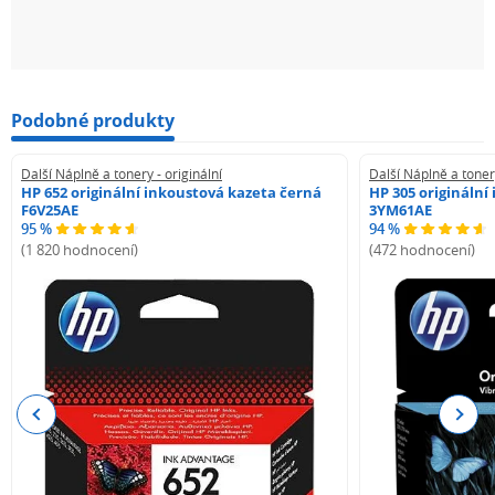
Podobné produkty
Další Náplně a tonery - originální
Další Náplně a tonery
HP 652 originální inkoustová kazeta černá
HP 305 originální
F6V25AE
3YM61AE
95 %
94 %
(1 820 hodnocení)
(472 hodnocení)
Previous
Next