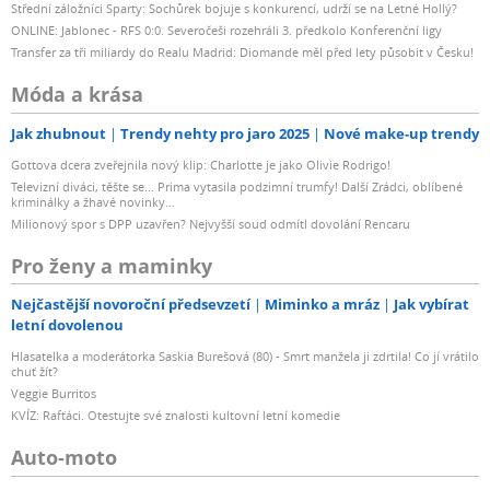
Střední záložníci Sparty: Sochůrek bojuje s konkurencí, udrží se na Letné Hollý?
ONLINE: Jablonec - RFS 0:0. Severočeši rozehráli 3. předkolo Konferenční ligy
Transfer za tři miliardy do Realu Madrid: Diomande měl před lety působit v Česku!
Móda a krása
Jak zhubnout
Trendy nehty pro jaro 2025
Nové make-up trendy
Gottova dcera zveřejnila nový klip: Charlotte je jako Olivie Rodrigo!
Televizní diváci, těšte se... Prima vytasila podzimní trumfy! Další Zrádci, oblíbené
kriminálky a žhavé novinky...
Milionový spor s DPP uzavřen? Nejvyšší soud odmítl dovolání Rencaru
Pro ženy a maminky
Nejčastější novoroční předsevzetí
Miminko a mráz
Jak vybírat
letní dovolenou
Hlasatelka a moderátorka Saskia Burešová (80) - Smrt manžela ji zdrtila! Co jí vrátilo
chuť žít?
Veggie Burritos
KVÍZ: Rafťáci. Otestujte své znalosti kultovní letní komedie
Auto-moto