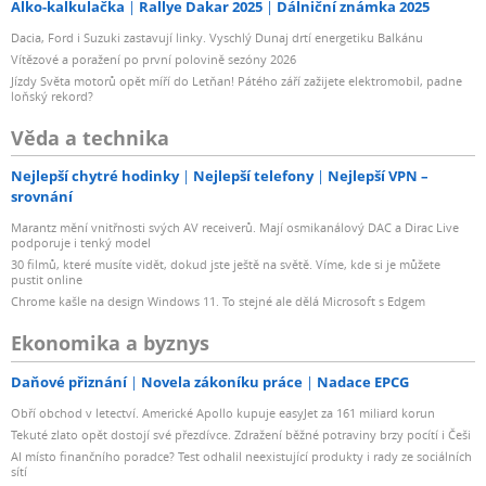
Alko-kalkulačka
Rallye Dakar 2025
Dálniční známka 2025
Dacia, Ford i Suzuki zastavují linky. Vyschlý Dunaj drtí energetiku Balkánu
Vítězové a poražení po první polovině sezóny 2026
Jízdy Světa motorů opět míří do Letňan! Pátého září zažijete elektromobil, padne
loňský rekord?
Věda a technika
Nejlepší chytré hodinky
Nejlepší telefony
Nejlepší VPN –
srovnání
Marantz mění vnitřnosti svých AV receiverů. Mají osmikanálový DAC a Dirac Live
podporuje i tenký model
30 filmů, které musíte vidět, dokud jste ještě na světě. Víme, kde si je můžete
pustit online
Chrome kašle na design Windows 11. To stejné ale dělá Microsoft s Edgem
Ekonomika a byznys
Daňové přiznání
Novela zákoníku práce
Nadace EPCG
Obří obchod v letectví. Americké Apollo kupuje easyJet za 161 miliard korun
Tekuté zlato opět dostojí své přezdívce. Zdražení běžné potraviny brzy pocítí i Češi
AI místo finančního poradce? Test odhalil neexistující produkty i rady ze sociálních
sítí