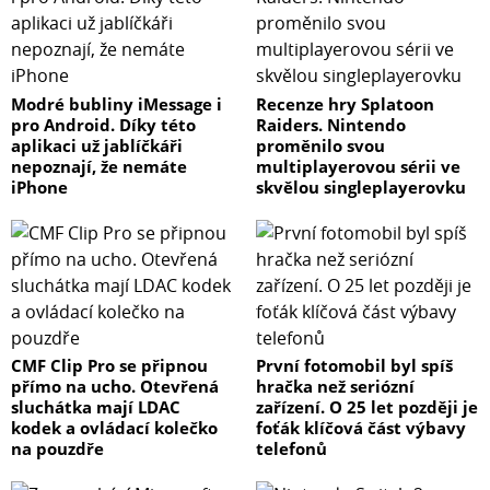
Modré bubliny iMessage i
Recenze hry Splatoon
pro Android. Díky této
Raiders. Nintendo
aplikaci už jablíčkáři
proměnilo svou
nepoznají, že nemáte
multiplayerovou sérii ve
iPhone
skvělou singleplayerovku
CMF Clip Pro se připnou
První fotomobil byl spíš
přímo na ucho. Otevřená
hračka než seriózní
sluchátka mají LDAC
zařízení. O 25 let později je
kodek a ovládací kolečko
foťák klíčová část výbavy
na pouzdře
telefonů