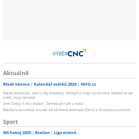
VÝBĚR
Aktuálně
Blesk Vánoce
Kalendář svátků 2025
INFO.cz
Marek Adamczyk: Jsem z něj zklamaný. Klempíř si hraje na ministra. Nestačí se tak
tvářit, musí zamakat
Smrt Češky (†14) v Alpách: Zemřela při túře s rodiči
Babišova dovolená: Kousek od oblíbené destinace Čechů a Onassisova ostrova
Sport
MS hokej 2025
Biatlon
Liga mistrů