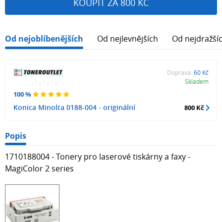
KOUPIT ZA 800 KČ
Od nejoblíbenějších
Od nejlevnějších
Od nejdražší
Doprava:
60 Kč
Skladem
100 %
Konica Minolta 0188-004 - originální
800 Kč
Popis
1710188004 - Tonery pro laserové tiskárny a faxy -
MagiColor 2 series