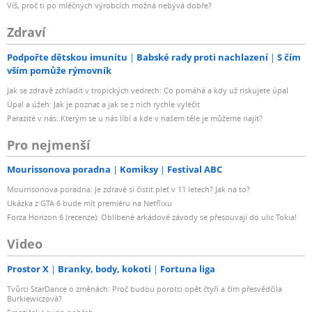
Víš, proč ti po mléčných výrobcích možná nebývá dobře?
Zdraví
Podpořte dětskou imunitu
Babské rady proti nachlazení
S čím
vším pomůže rýmovník
Jak se zdravě zchladit v tropických vedrech: Co pomáhá a kdy už riskujete úpal
Úpal a úžeh: Jak je poznat a jak se z nich rychle vyléčit
Parazité v nás: Kterým se u nás líbí a kde v našem těle je můžeme najít?
Pro nejmenší
Mourissonova poradna
Komiksy
Festival ABC
Mourrisonova poradna: Je zdravé si čistit pleť v 11 letech? Jak na to?
Ukázka z GTA 6 bude mít premiéru na Netflixu
Forza Horizon 6 (recenze): Oblíbené arkádové závody se přesouvají do ulic Tokia!
Video
Prostor X
Branky, body, kokoti
Fortuna liga
Tvůrci StarDance o změnách: Proč budou porotci opět čtyři a čím přesvědčila
Burkiewiczová?