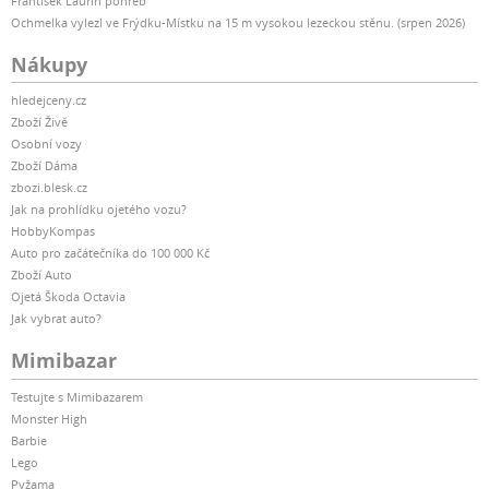
František Laurin pohřeb
Ochmelka vylezl ve Frýdku-Místku na 15 m vysokou lezeckou stěnu. (srpen 2026)
Nákupy
hledejceny.cz
Zboží Živě
Osobní vozy
Zboží Dáma
zbozi.blesk.cz
Jak na prohlídku ojetého vozu?
HobbyKompas
Auto pro začátečníka do 100 000 Kč
Zboží Auto
Ojetá Škoda Octavia
Jak vybrat auto?
Mimibazar
Testujte s Mimibazarem
Monster High
Barbie
Lego
Pyžama