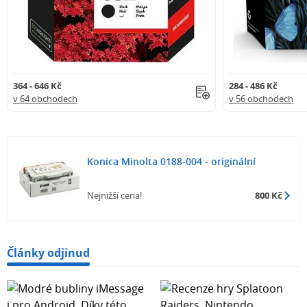
364 - 646 Kč
284 - 486 Kč
v 64 obchodech
v 56 obchodech
Konica Minolta 0188-004 - originální
Nejnižší cena!
800 Kč
Články odjinud