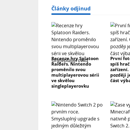
Články odjinud
Recenze hry Splatoon
První fo
Raiders. Nintendo
spíš hrač
proměnilo svou
zařízení.
multiplayerovou sérii
později j
ve skvělou
část výb
singleplayerovku