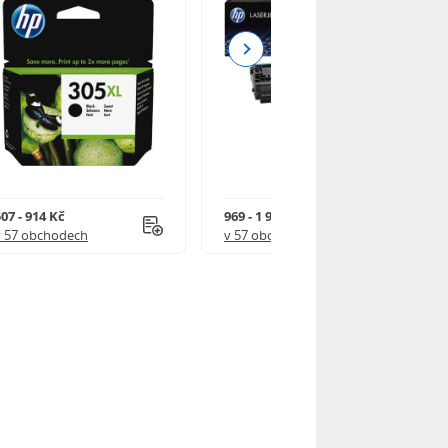
Next
07 - 914 Kč
969 - 1 918 Kč
v 57 obchodech
v 57 obchodech