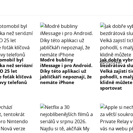
tomobil byl
Modré bubliny
Jak dobře vyb
ka než seriózní
iMessage i pro Android.
bezdrátová sl
 O 25 let
Díky této aplikaci už
Velká zajistí t
e foťák klíčová
jablíčkáři nepoznají, že
pohodlí, s ma
avy telefonů
nemáte iPhone
klidně můžete
sportovat