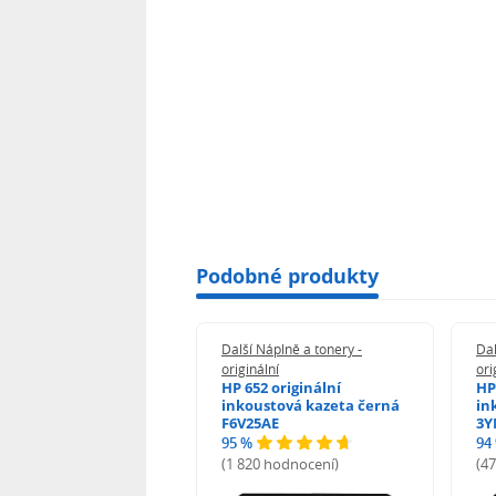
Podobné produkty
 Náplně a tonery -
Další Náplně a tonery -
Dal
nální
originální
ori
her TNB023 -
HP 652 originální
HP
inální
inkoustová kazeta černá
in
F6V25AE
3Y
95 %
94
hodnocení)
(1 820 hodnocení)
(4