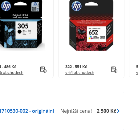
 - 486 Kč
322 - 551 Kč
5
56 obchodech
v 64 obchodech
10530-002 - originální
Nejnižší cena!
2 500 Kč