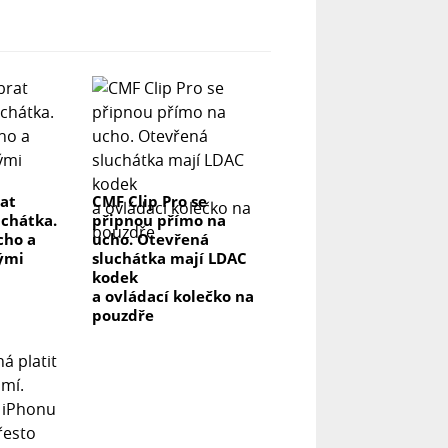
rat
CMF Clip Pro se
uchátka.
připnou přímo na
icho a
ucho. Otevřená
lými
sluchátka mají LDAC
kodek
a ovládací kolečko na
pouzdře