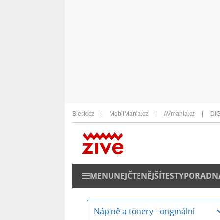
Blesk.cz
MobilMania.cz
AVmania.cz
DIG
MENU
NEJČTENĚJŠÍ
TESTY
PORADN
Náplně a tonery - originální