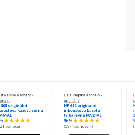
ší Náplně a tonery -
Další Náplně a tonery -
D
ginální
originální
o
 305 originální
HP 652 originální
koustová kazeta černá
inkoustová kazeta
M61AE
tříbarevná F6V24AE
 %
96 %
72 hodnocení)
(597 hodnocení)