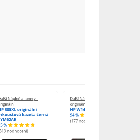
alší Náplně a tonery -
Další Náplně a tonery -
riginální
originální
HP 305XL originální
HP W1420A - originální
inkoustová kazeta černá
94 %
3YM62AE
(177 hodnocení)
95 %
(319 hodnocení)