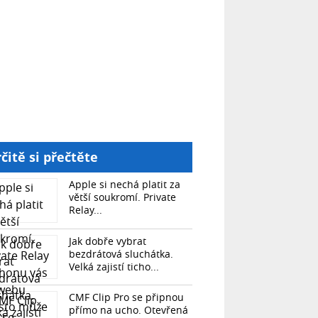
čitě si přečtěte
Apple si nechá platit za
větší soukromí. Private
Relay...
Jak dobře vybrat
bezdrátová sluchátka.
Velká zajistí ticho...
CMF Clip Pro se připnou
přímo na ucho. Otevřená