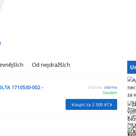
1
evnějších
Od nejdražších
Ur
LTA 1710530-002 -
Doprava:
zdarma
Skladem
Koupit za 2 500 Kč