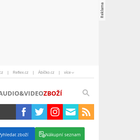
cz
Reflex.cz
Ábíčko.cz
více
AUDIO&VIDEO
ZBOŽÍ
Vyhledat zboží
Nákupní seznam