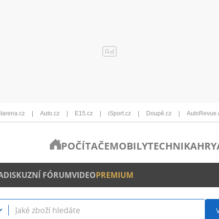
Iarena.cz
Auto.cz
E15.cz
iSport.cz
Doupě.cz
AutoRevue.
POČÍTAČE
MOBILY
TECHNIKA
HRY
A
DISKUZNÍ FÓRUM
VIDEO
PREMIUM