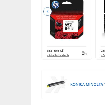
Previous
 901 Kč
364 - 646 Kč
284
 obchodech
v 64 obchodech
v 
KONICA MINOLTA 17