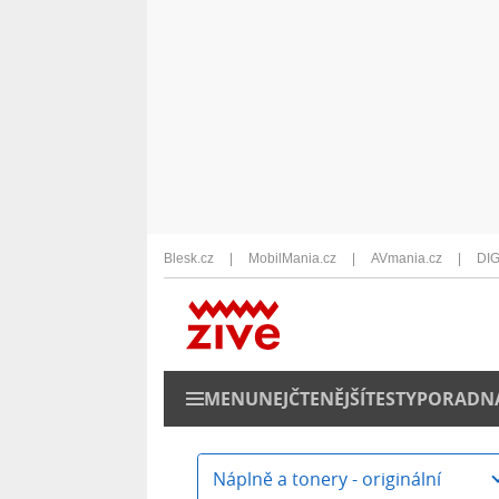
Blesk.cz
MobilMania.cz
AVmania.cz
DIG
MENU
NEJČTENĚJŠÍ
TESTY
PORADN
Náplně a tonery - originální