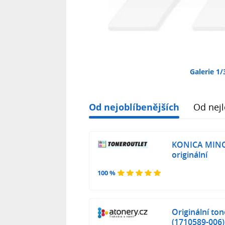
Galerie 1/
Od nejoblíbenějších
Od nejl
KONICA MINO
originální
100 %
Originální to
(1710589-006)