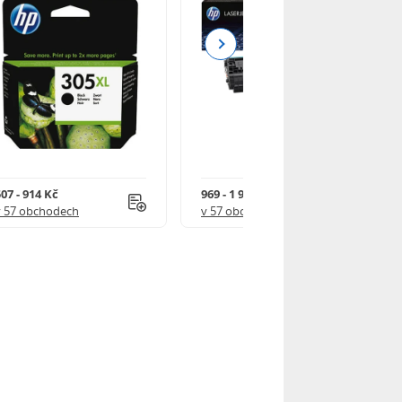
Next
07 - 914 Kč
969 - 1 918 Kč
v 57 obchodech
v 57 obchodech