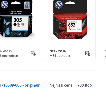
 - 486 Kč
322 - 551 Kč
5
56 obchodech
v 64 obchodech
10589-006 - originální
Nejnižší cena!
700 Kč