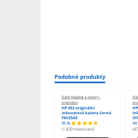
Podobné produkty
 Náplně a tonery -
Další Náplně a tonery -
Dal
nální
originální
ori
her TNB023 -
HP 652 originální
HP
inální
inkoustová kazeta černá
in
F6V25AE
3Y
95 %
94
hodnocení)
(1 820 hodnocení)
(4