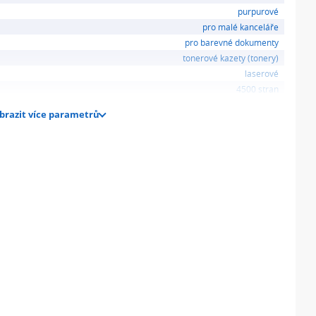
purpurové
pro malé kanceláře
pro barevné dokumenty
tonerové kazety (tonery)
laserové
4500 stran
brazit více parametrů