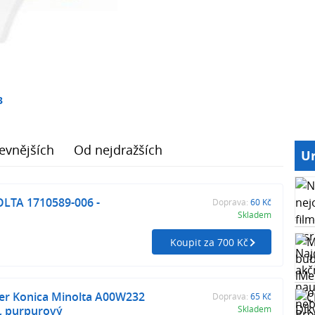
3
evnějších
Od nejdražších
Ur
LTA 1710589-006 -
Doprava:
60 Kč
Skladem
Koupit za 700 Kč
ner Konica Minolta A00W232
Doprava:
65 Kč
, purpurový
Skladem