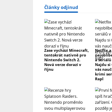
Články odjinud
Zase vychází Minecraft,
Netflix a
tentokrát nativně pro
nejoblíb
Nintendo Switch 2.
a seriálů
Nová verze dorazí v
Najdu si
říjnu
vás nau
krimi se
Rapl