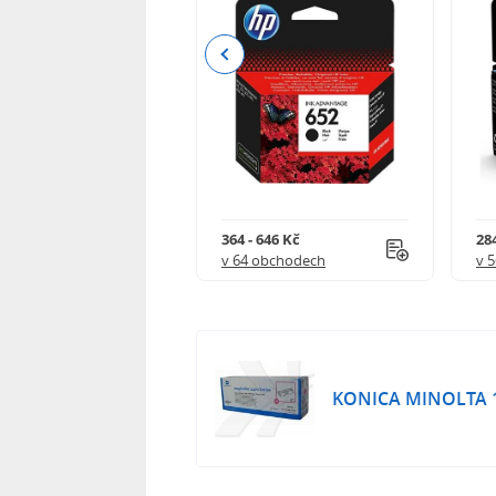
Previous
 901 Kč
364 - 646 Kč
284
 obchodech
v 64 obchodech
v 
KONICA MINOLTA 17