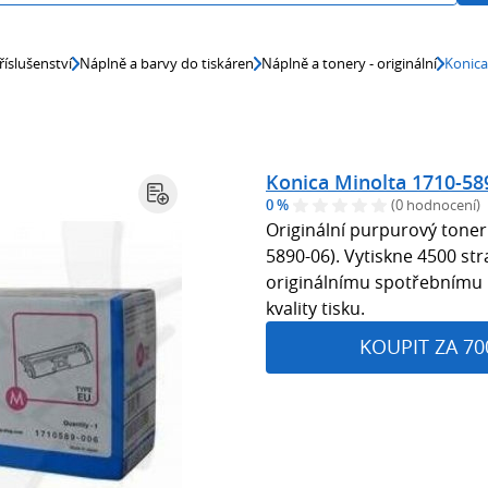
říslušenství
Náplně a barvy do tiskáren
Náplně a tonery - originální
Konica
Konica Minolta 1710-589
0 %
(0 hodnocení)
Originální purpurový tone
5890-06). Vytiskne 4500 str
originálnímu spotřebnímu 
kvality tisku.
KOUPIT ZA 70