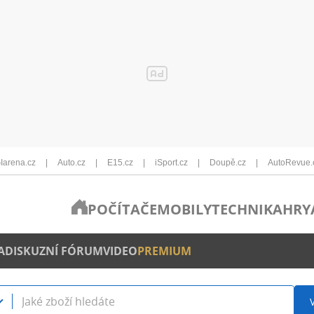
Iarena.cz
Auto.cz
E15.cz
iSport.cz
Doupě.cz
AutoRevue.
POČÍTAČE
MOBILY
TECHNIKA
HRY
A
DISKUZNÍ FÓRUM
VIDEO
PREMIUM