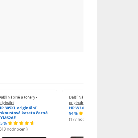
alší Náplně a tonery -
Další Náplně a tonery -
riginální
originální
HP 305XL originální
HP W1420A - originální
inkoustová kazeta černá
94 %
3YM62AE
(177 hodnocení)
95 %
(319 hodnocení)