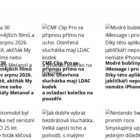
 30
CMF Clip Pro se
Modré bublin
enějších filmů
připnou přímo na
iMessage i pro
 v srpnu 2026.
ucho. Otevřená
Díky této apli
 tě, akčňák My
sluchátka mají LDAC
jablíčkáři nepo
číme nebo
kodek
nemáte iPhon
riály Metanol a
a ovládací kolečko na
pouzdře