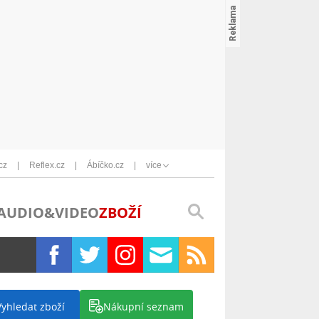
cz
Reflex.cz
Ábíčko.cz
více
AUDIO&VIDEO
ZBOŽÍ
Vyhledat zboží
Nákupní seznam