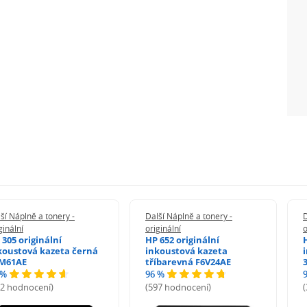
ší Náplně a tonery -
Další Náplně a tonery -
D
ginální
originální
o
 305 originální
HP 652 originální
koustová kazeta černá
inkoustová kazeta
M61AE
tříbarevná F6V24AE
 %
96 %
72 hodnocení)
(597 hodnocení)