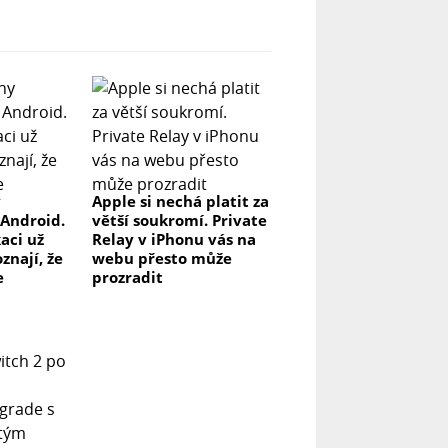
y
Apple si nechá platit za
 Android.
větší soukromí. Private
kaci už
Relay v iPhonu vás na
znají, že
webu přesto může
e
prozradit