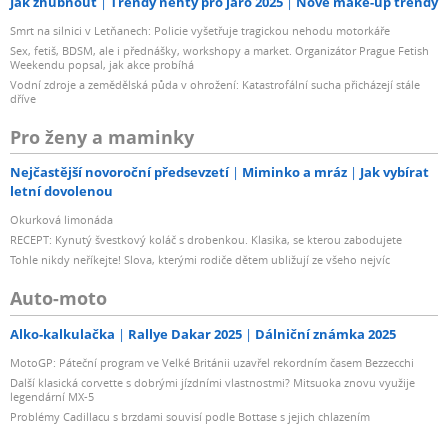
Jak zhubnout
Trendy nehty pro jaro 2025
Nové make-up trendy
Smrt na silnici v Letňanech: Policie vyšetřuje tragickou nehodu motorkáře
Sex, fetiš, BDSM, ale i přednášky, workshopy a market. Organizátor Prague Fetish
Weekendu popsal, jak akce probíhá
Vodní zdroje a zemědělská půda v ohrožení: Katastrofální sucha přicházejí stále
dříve
Pro ženy a maminky
Nejčastější novoroční předsevzetí
Miminko a mráz
Jak vybírat
letní dovolenou
Okurková limonáda
RECEPT: Kynutý švestkový koláč s drobenkou. Klasika, se kterou zabodujete
Tohle nikdy neříkejte! Slova, kterými rodiče dětem ubližují ze všeho nejvíc
Auto-moto
Alko-kalkulačka
Rallye Dakar 2025
Dálniční známka 2025
MotoGP: Páteční program ve Velké Británii uzavřel rekordním časem Bezzecchi
Další klasická corvette s dobrými jízdními vlastnostmi? Mitsuoka znovu využije
legendární MX-5
Problémy Cadillacu s brzdami souvisí podle Bottase s jejich chlazením