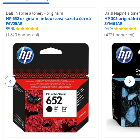
Další Náplně a tonery - originální
Další Náplně a tonery
HP 652 originální inkoustová kazeta černá
HP 305 originální
F6V25AE
3YM61AE
95 %
94 %
(1 820 hodnocení)
(472 hodnocení)
Previous
Next