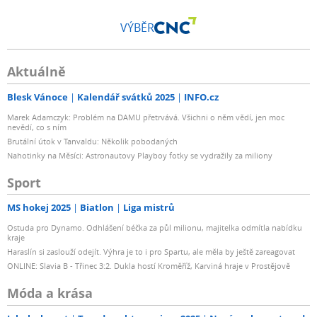
VÝBĚR
Aktuálně
Blesk Vánoce
Kalendář svátků 2025
INFO.cz
Marek Adamczyk: Problém na DAMU přetrvává. Všichni o něm vědí, jen moc
nevědí, co s ním
Brutální útok v Tanvaldu: Několik pobodaných
Nahotinky na Měsíci: Astronautovy Playboy fotky se vydražily za miliony
Sport
MS hokej 2025
Biatlon
Liga mistrů
Ostuda pro Dynamo. Odhlášení béčka za půl milionu, majitelka odmítla nabídku
kraje
Haraslín si zaslouží odejít. Výhra je to i pro Spartu, ale měla by ještě zareagovat
ONLINE: Slavia B - Třinec 3:2. Dukla hostí Kroměříž, Karviná hraje v Prostějově
Móda a krása