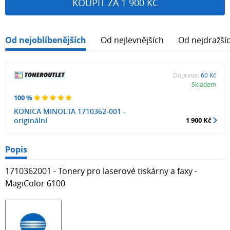
KOUPIT ZA 1 900 KČ
Od nejoblíbenějších
Od nejlevnějších
Od nejdražší
Doprava:
60 Kč
Skladem
100 %
KONICA MINOLTA 1710362-001 -
originální
1 900 Kč
Popis
1710362001 - Tonery pro laserové tiskárny a faxy -
MagiColor 6100