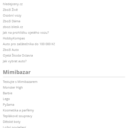
hledejceny.cz
Zboží Živě
Osobní vozy
Zboží Dáma
zbozi.blesk.cz
Jak na prohlídku ojetého vozu?
HobbyKompas
Auto pro začátečníka do 100 000 Kč
Zboží Auto
Ojetá Škoda Octavia
Jak vybrat auto?
Mimibazar
Testujte s Mimibazarem
Monster High
Barbie
Lego
Pyžama
Kosmetika a parfémy
Teplákové soupravy
Dětské boty
Ložní povlečení