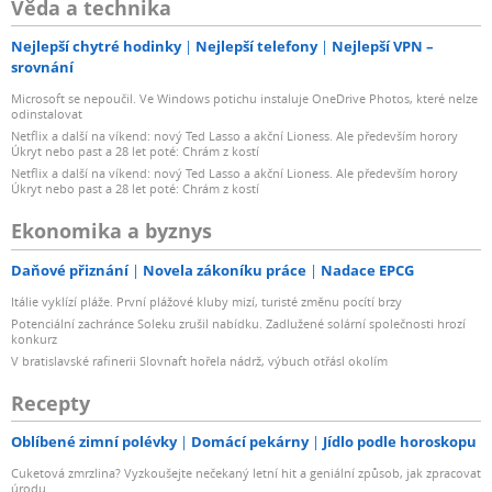
Věda a technika
Nejlepší chytré hodinky
Nejlepší telefony
Nejlepší VPN –
srovnání
Microsoft se nepoučil. Ve Windows potichu instaluje OneDrive Photos, které nelze
odinstalovat
Netflix a další na víkend: nový Ted Lasso a akční Lioness. Ale především horory
Úkryt nebo past a 28 let poté: Chrám z kostí
Netflix a další na víkend: nový Ted Lasso a akční Lioness. Ale především horory
Úkryt nebo past a 28 let poté: Chrám z kostí
Ekonomika a byznys
Daňové přiznání
Novela zákoníku práce
Nadace EPCG
Itálie vyklízí pláže. První plážové kluby mizí, turisté změnu pocítí brzy
Potenciální zachránce Soleku zrušil nabídku. Zadlužené solární společnosti hrozí
konkurz
V bratislavské rafinerii Slovnaft hořela nádrž, výbuch otřásl okolím
Recepty
Oblíbené zimní polévky
Domácí pekárny
Jídlo podle horoskopu
Cuketová zmrzlina? Vyzkoušejte nečekaný letní hit a geniální způsob, jak zpracovat
úrodu