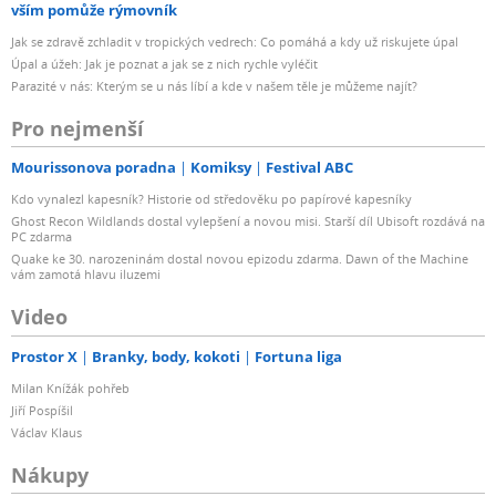
vším pomůže rýmovník
Jak se zdravě zchladit v tropických vedrech: Co pomáhá a kdy už riskujete úpal
Úpal a úžeh: Jak je poznat a jak se z nich rychle vyléčit
Parazité v nás: Kterým se u nás líbí a kde v našem těle je můžeme najít?
Pro nejmenší
Mourissonova poradna
Komiksy
Festival ABC
Kdo vynalezl kapesník? Historie od středověku po papírové kapesníky
Ghost Recon Wildlands dostal vylepšení a novou misi. Starší díl Ubisoft rozdává na
PC zdarma
Quake ke 30. narozeninám dostal novou epizodu zdarma. Dawn of the Machine
vám zamotá hlavu iluzemi
Video
Prostor X
Branky, body, kokoti
Fortuna liga
Milan Knížák pohřeb
Jiří Pospíšil
Václav Klaus
Nákupy