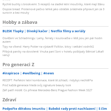
Rychlé buchty s broskvemi: 5 receptů na sladké letní moučníky, které mají šťávu
Oopsie bread: Proteinové pečivo lehké jako obláček zvládnete připravit jen ze 3
surovin a bez mouky
Hobby a zábava
BLESK Tlapky
Divoký kačer
Netflix filmy a seriály
Osvěžení ve Schladmingu: Lamy, ferraty i koulovačka v létě jsou jen pár hodin
autem
Tipy na víkend: Harry Potter na výstavě! Folklor, bitvy i setkání vodníků
Přibývá paniky na dovolené: Vnuka paní Soni v hotelu poštípaly štěnice! Lékaři
varují
Pro generaci Z
#inspirace
#wellbeing
#news
RECEPT: Perfektní letní kombinace, které tě zchladí, i kdybys nechtěl*a
Proč každá generace hledá svůj signature beauty look
Září patří módě: Co přinese Mercedes-Benz Prague Fashion Week SS27
Zdraví
Podpořte dětskou imunitu
Babské rady proti nachlazení
S čím