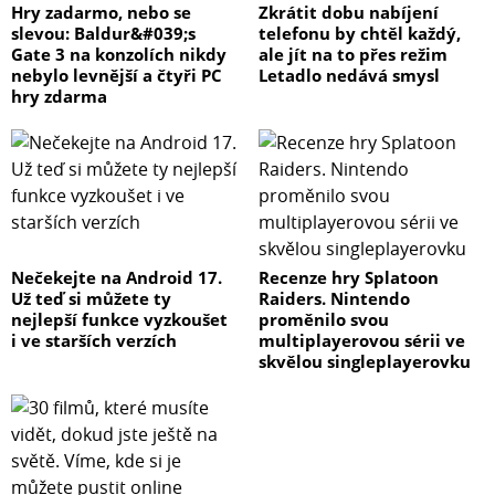
Hry zadarmo, nebo se
Zkrátit dobu nabíjení
slevou: Baldur&#039;s
telefonu by chtěl každý,
Gate 3 na konzolích nikdy
ale jít na to přes režim
nebylo levnější a čtyři PC
Letadlo nedává smysl
hry zdarma
Nečekejte na Android 17.
Recenze hry Splatoon
Už teď si můžete ty
Raiders. Nintendo
nejlepší funkce vyzkoušet
proměnilo svou
i ve starších verzích
multiplayerovou sérii ve
skvělou singleplayerovku