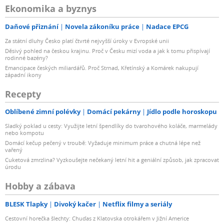
Ekonomika a byznys
Daňové přiznání
Novela zákoníku práce
Nadace EPCG
Za státní dluhy Česko platí čtvrté nejvyšší úroky v Evropské unii
Děsivý pohled na českou krajinu. Proč v Česku mizí voda a jak k tomu přispívají
rodinné bazény?
Emancipace českých miliardářů. Proč Strnad, Křetínský a Komárek nakupují
západní ikony
Recepty
Oblíbené zimní polévky
Domácí pekárny
Jídlo podle horoskopu
Sladký poklad u cesty: Využijte letní špendlíky do tvarohového koláče, marmelády
nebo kompotu
Domácí kečup pečený v troubě: Vyžaduje minimum práce a chutná lépe než
vařený
Cuketová zmrzlina? Vyzkoušejte nečekaný letní hit a geniální způsob, jak zpracovat
úrodu
Hobby a zábava
BLESK Tlapky
Divoký kačer
Netflix filmy a seriály
Cestovní horečka šlechty: Chuďas z Klatovska otrokářem v Jižní Americe