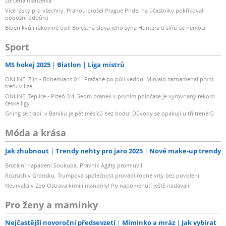
zdrcená manželka
Více lásky pro všechny. Prahou prošel Prague Pride, na účastníky pokřikovali
pobožní odpůrci
Biden kvůli rakovině trpí! Bolestná slova jeho syna Huntera o šířící se nemoci
Sport
MS hokej 2025
Biatlon
Liga mistrů
ONLINE: Zlín - Bohemians 0:1. Pražané po půli vedou. Mirvald zaznamenal první
trefu v lize
ONLINE: Teplice - Plzeň 3:4. Sedm branek v prvním poločase je vyrovnaný rekord
české ligy
Gning se trápí: v Baníku je pět měsíců bez bodu! Důvody se opakují u tří trenérů
Móda a krása
Jak zhubnout
Trendy nehty pro jaro 2025
Nové make-up trendy
Brutální napadení Soukupa. Právník Agáty promluvil
Rozruch v Grónsku: Trumpova společnost provádí ropné vrty bez povolení!
Neurvalci v Zoo Ostrava krmili mandrily! Po napomenutí ještě nadávali
Pro ženy a maminky
Nejčastější novoroční předsevzetí
Miminko a mráz
Jak vybírat