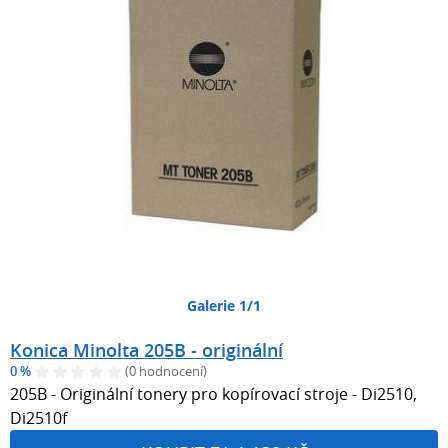
Galerie 1/1
Konica Minolta 205B - originální
0 %
(0 hodnocení)
205B - Originální tonery pro kopírovací stroje - Di2510,
Di2510f