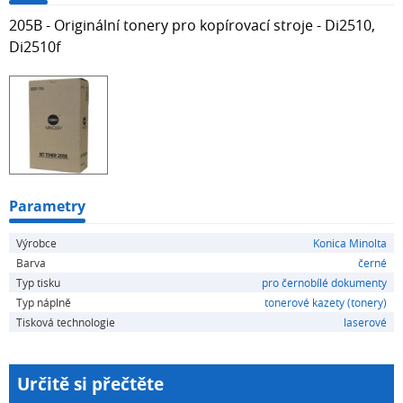
205B - Originální tonery pro kopírovací stroje - Di2510,
Di2510f
Parametry
Výrobce
Konica Minolta
Barva
černé
Typ tisku
pro černobílé dokumenty
Typ náplně
tonerové kazety (tonery)
Tisková technologie
laserové
Určitě si přečtěte