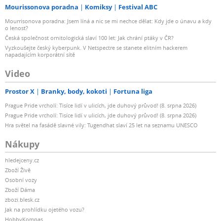
Mourissonova poradna
Komiksy
Festival ABC
Mourrisonova poradna: Jsem líná a nic se mi nechce dělat: Kdy jde o únavu a kdy
o lenost?
Česká společnost ornitologická slaví 100 let: Jak chrání ptáky v ČR?
Vyzkoušejte český kyberpunk. V Netspectre se stanete elitním hackerem
napadajícím korporátní sítě
Video
Prostor X
Branky, body, kokoti
Fortuna liga
Prague Pride vrcholí: Tisíce lidí v ulicích, jde duhový průvod! (8. srpna 2026)
Prague Pride vrcholí: Tisíce lidí v ulicích, jde duhový průvod! (8. srpna 2026)
Hra světel na fasádě slavné vily: Tugendhat slaví 25 let na seznamu UNESCO
Nákupy
hledejceny.cz
Zboží Živě
Osobní vozy
Zboží Dáma
zbozi.blesk.cz
Jak na prohlídku ojetého vozu?
HobbyKompas