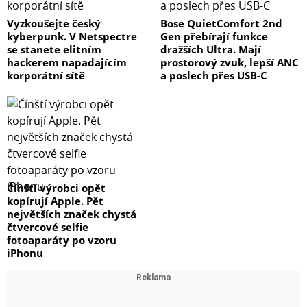
Vyzkoušejte český
Bose QuietComfort 2nd
kyberpunk. V Netspectre
Gen přebírají funkce
se stanete elitním
dražších Ultra. Mají
hackerem napadajícím
prostorový zvuk, lepší ANC
korporátní sítě
a poslech přes USB-C
Čínští výrobci opět
kopírují Apple. Pět
největších značek chystá
čtvercové selfie
fotoaparáty po vzoru
iPhonu