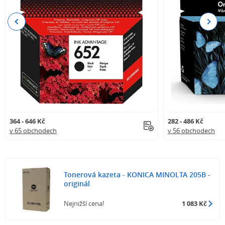
Previous
Next
364 - 646 Kč
282 - 486 Kč
v 65 obchodech
v 56 obchodech
Tonerová kazeta - KONICA MINOLTA 205B -
originál
Nejnižší cena!
1 083 Kč