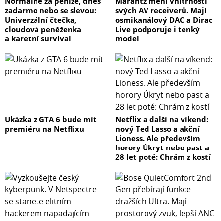
Normálně za peníze, dnes
Marantz mění vnitřnosti
zadarmo nebo se slevou:
svých AV receiverů. Mají
Univerzální čtečka,
osmikanálový DAC a Dirac
cloudová peněženka
Live podporuje i tenký
a karetní survival
model
Ukázka z GTA 6 bude mít
Netflix a další na víkend:
premiéru na Netflixu
nový Ted Lasso a akční
Lioness. Ale především
horory Úkryt nebo past a
28 let poté: Chrám z kostí