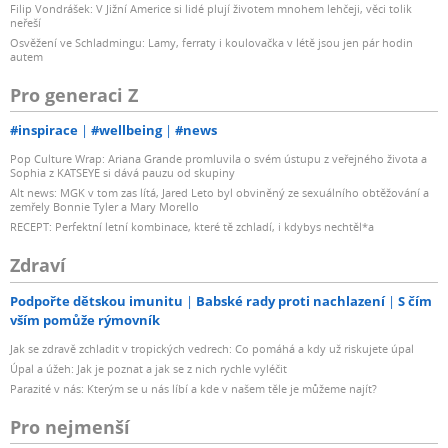
Filip Vondrášek: V Jižní Americe si lidé plují životem mnohem lehčeji, věci tolik
neřeší
Osvěžení ve Schladmingu: Lamy, ferraty i koulovačka v létě jsou jen pár hodin
autem
Pro generaci Z
#inspirace
#wellbeing
#news
Pop Culture Wrap: Ariana Grande promluvila o svém ústupu z veřejného života a
Sophia z KATSEYE si dává pauzu od skupiny
Alt news: MGK v tom zas lítá, Jared Leto byl obviněný ze sexuálního obtěžování a
zemřely Bonnie Tyler a Mary Morello
RECEPT: Perfektní letní kombinace, které tě zchladí, i kdybys nechtěl*a
Zdraví
Podpořte dětskou imunitu
Babské rady proti nachlazení
S čím
vším pomůže rýmovník
Jak se zdravě zchladit v tropických vedrech: Co pomáhá a kdy už riskujete úpal
Úpal a úžeh: Jak je poznat a jak se z nich rychle vyléčit
Parazité v nás: Kterým se u nás líbí a kde v našem těle je můžeme najít?
Pro nejmenší