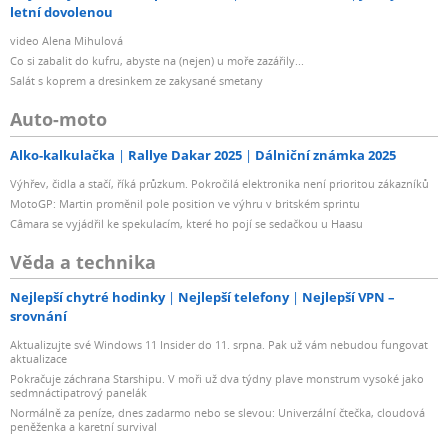
letní dovolenou
video Alena Mihulová
Co si zabalit do kufru, abyste na (nejen) u moře zazářily...
Salát s koprem a dresinkem ze zakysané smetany
Auto-moto
Alko-kalkulačka
Rallye Dakar 2025
Dálniční známka 2025
Výhřev, čidla a stačí, říká průzkum. Pokročilá elektronika není prioritou zákazníků
MotoGP: Martin proměnil pole position ve výhru v britském sprintu
Câmara se vyjádřil ke spekulacím, které ho pojí se sedačkou u Haasu
Věda a technika
Nejlepší chytré hodinky
Nejlepší telefony
Nejlepší VPN –
srovnání
Aktualizujte své Windows 11 Insider do 11. srpna. Pak už vám nebudou fungovat
aktualizace
Pokračuje záchrana Starshipu. V moři už dva týdny plave monstrum vysoké jako
sedmnáctipatrový panelák
Normálně za peníze, dnes zadarmo nebo se slevou: Univerzální čtečka, cloudová
peněženka a karetní survival