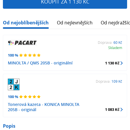
KOUPIT ZA 1 130 KČ
Od nejoblíbenějších
Od nejlevnějších
Od nejdražší
Doprava:
60 Kč
Skladem
100 %
MINOLTA / QMS 205B - originální
1 130 Kč
Doprava:
109 Kč
100 %
Tonerová kazeta - KONICA MINOLTA
205B - originál
1 083 Kč
Popis