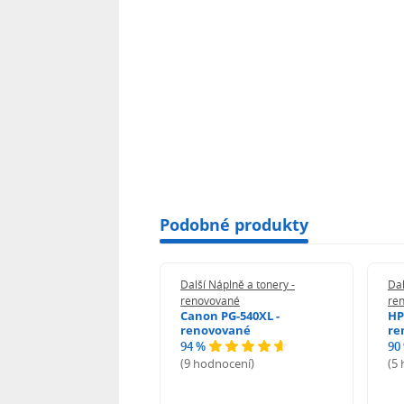
Podobné produkty
 Náplně a tonery -
Další Náplně a tonery -
Dal
vované
renovované
re
 PK-3013 -
Canon PG-540XL -
HP
ovované
renovované
re
94 %
90
odnocení)
(9 hodnocení)
(5