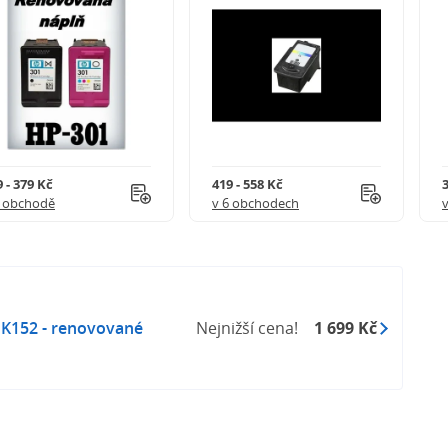
 - 379 Kč
419 - 558 Kč
3
1 obchodě
v 6 obchodech
DK152 - renovované
Nejnižší cena!
1 699 Kč