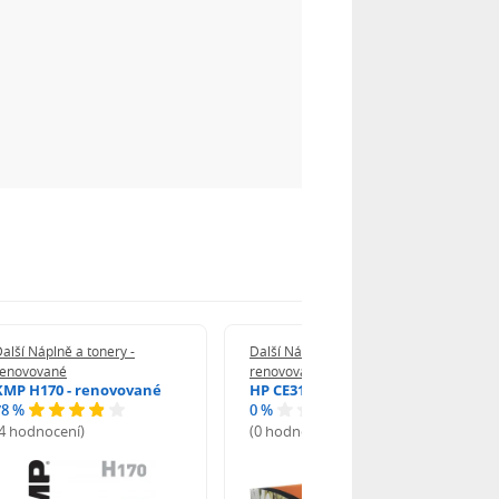
alší Náplně a tonery -
Další Náplně a tonery -
renovované
renovované
KMP H170 - renovované
HP CE312A - renovované
78 %
0 %
(4 hodnocení)
(0 hodnocení)