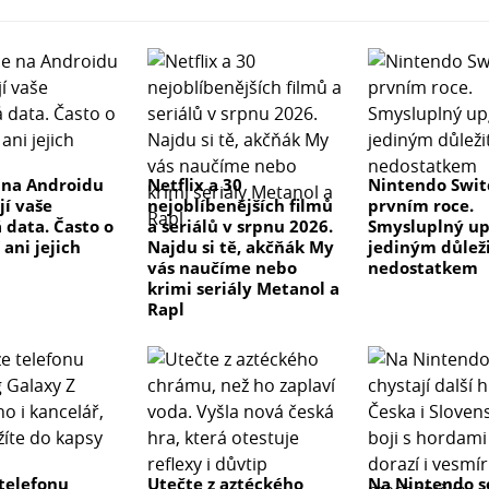
 na Androidu
Netflix a 30
Nintendo Swit
ejí vaše
nejoblíbenějších filmů
prvním roce.
 data. Často o
a seriálů v srpnu 2026.
Smysluplný up
ani jejich
Najdu si tě, akčňák My
jediným důlež
vás naučíme nebo
nedostatkem
krimi seriály Metanol a
Rapl
telefonu
Utečte z aztéckého
Na Nintendo s