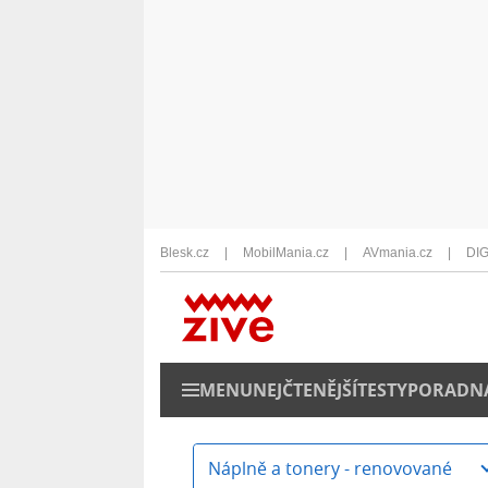
Blesk.cz
MobilMania.cz
AVmania.cz
DIG
MENU
NEJČTENĚJŠÍ
TESTY
PORADN
Náplně a tonery - renovované