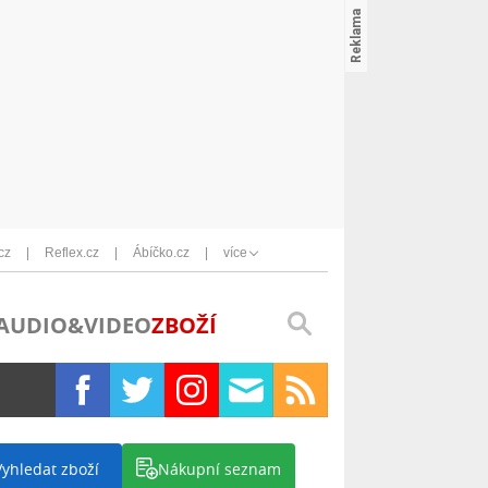
cz
Reflex.cz
Ábíčko.cz
více
AUDIO&VIDEO
ZBOŽÍ
Vyhledat zboží
Nákupní seznam