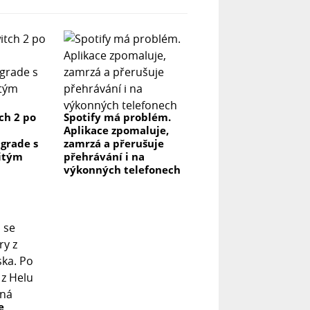
ch 2 po
Spotify má problém.
Aplikace zpomaluje,
grade s
zamrzá a přerušuje
itým
přehrávání i na
výkonných telefonech
e