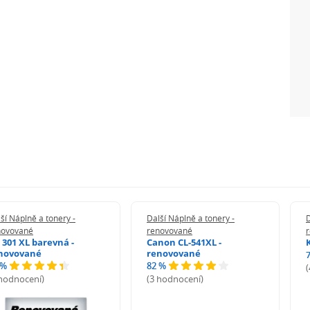
ší Náplně a tonery -
Další Náplně a tonery -
D
novované
renovované
 301 XL barevná -
Canon CL-541XL -
novované
renovované
 %
82 %
 hodnocení)
(3 hodnocení)