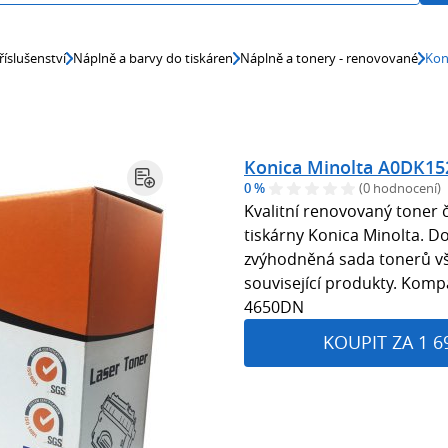
říslušenství
Náplně a barvy do tiskáren
Náplně a tonery - renovované
Kon
Konica Minolta A0DK15
0 %
(0 hodnocení)
Kvalitní renovovaný toner 
tiskárny Konica Minolta. Do
zvýhodněná sada tonerů vš
související produkty. Kompa
4650DN
KOUPIT ZA 1 6