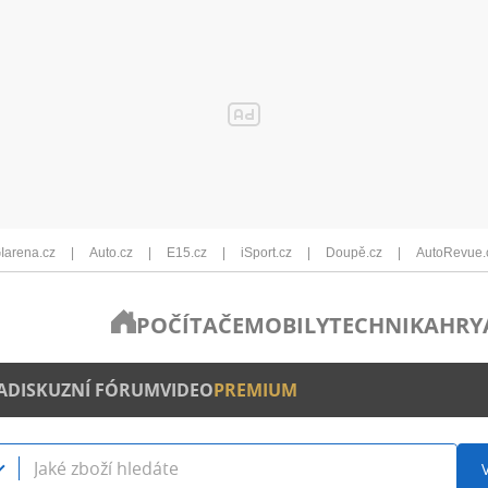
Iarena.cz
Auto.cz
E15.cz
iSport.cz
Doupě.cz
AutoRevue.
POČÍTAČE
MOBILY
TECHNIKA
HRY
A
DISKUZNÍ FÓRUM
VIDEO
PREMIUM