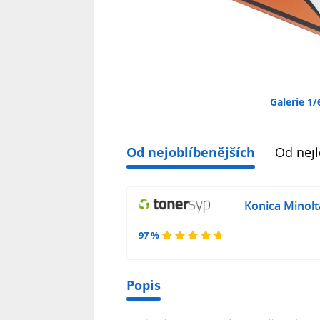
Galerie 1/
Od nejoblíbenějších
Od nejl
Konica Minol
97 %
Popis