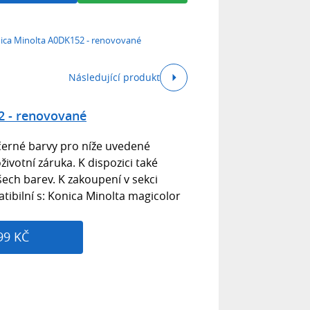
ica Minolta A0DK152 - renovované
Následující produkt
2 - renovované
černé barvy pro níže uvedené
životní záruka. K dispozici také
ech barev. K zakoupení v sekci
tibilní s: Konica Minolta magicolor
99 KČ