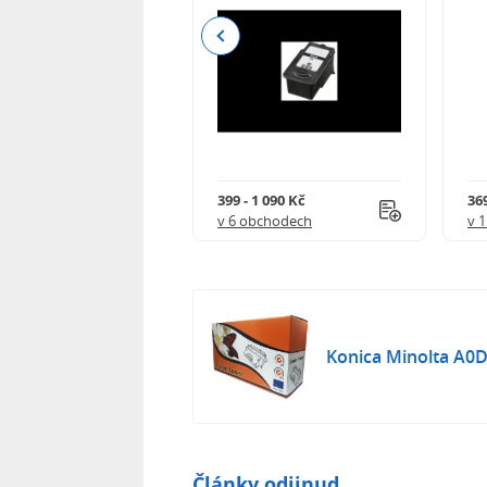
Previous
0 Kč
399 - 1 090 Kč
369
obchodě
v 6 obchodech
v 
Konica Minolta A0
Články odjinud