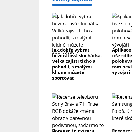
Jak dobře vybrat
Aplikace
bezdrátová sluchátka.
tiše sdíl
Velká zajistí ticho a
polohová
pohodlí, s malými
tom neví 
klidně můžete
vývojáři
sportovat
Recenze televizoru
Recenze 