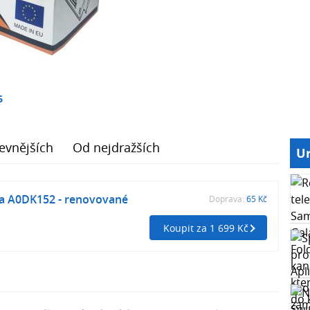
6
evnějších
Od nejdražších
Ur
ta A0DK152 - renovované
Doprava:
65 Kč
Koupit za 1 699 Kč