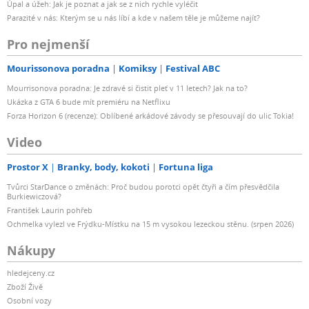
Úpal a úžeh: Jak je poznat a jak se z nich rychle vyléčit
Parazité v nás: Kterým se u nás líbí a kde v našem těle je můžeme najít?
Pro nejmenší
Mourissonova poradna
Komiksy
Festival ABC
Mourrisonova poradna: Je zdravé si čistit pleť v 11 letech? Jak na to?
Ukázka z GTA 6 bude mít premiéru na Netflixu
Forza Horizon 6 (recenze): Oblíbené arkádové závody se přesouvají do ulic Tokia!
Video
Prostor X
Branky, body, kokoti
Fortuna liga
Tvůrci StarDance o změnách: Proč budou porotci opět čtyři a čím přesvědčila
Burkiewiczová?
František Laurin pohřeb
Ochmelka vylezl ve Frýdku-Místku na 15 m vysokou lezeckou stěnu. (srpen 2026)
Nákupy
hledejceny.cz
Zboží Živě
Osobní vozy