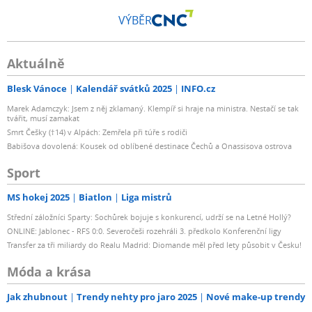
VÝBĚR
Aktuálně
Blesk Vánoce
Kalendář svátků 2025
INFO.cz
Marek Adamczyk: Jsem z něj zklamaný. Klempíř si hraje na ministra. Nestačí se tak
tvářit, musí zamakat
Smrt Češky (†14) v Alpách: Zemřela při túře s rodiči
Babišova dovolená: Kousek od oblíbené destinace Čechů a Onassisova ostrova
Sport
MS hokej 2025
Biatlon
Liga mistrů
Střední záložníci Sparty: Sochůrek bojuje s konkurencí, udrží se na Letné Hollý?
ONLINE: Jablonec - RFS 0:0. Severočeši rozehráli 3. předkolo Konferenční ligy
Transfer za tři miliardy do Realu Madrid: Diomande měl před lety působit v Česku!
Móda a krása
Jak zhubnout
Trendy nehty pro jaro 2025
Nové make-up trendy