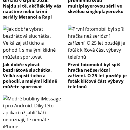
seriálů v srpnu 2026.
proměnilo svou
Najdu si tě, akčňák My vás
multiplayerovou sérii ve
naučíme nebo krimi
skvělou singleplayerovku
seriály Metanol a Rapl
Jak dobře vybrat
První fotomobil byl spíš
bezdrátová sluchátka.
hračka než seriózní
Velká zajistí ticho a
zařízení. O 25 let později je
pohodlí, s malými klidně
foťák klíčová část výbavy
můžete sportovat
telefonů