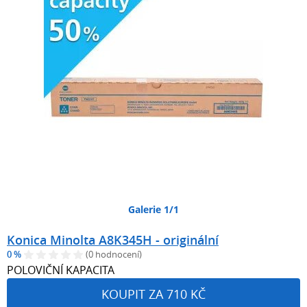
Galerie 1/1
Konica Minolta A8K345H - originální
0 %
(0 hodnocení)
POLOVIČNÍ KAPACITA
KOUPIT ZA 710 KČ