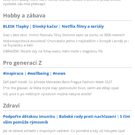
výsledek vás mile překvapí!
Hobby a zábava
BLESK Tlapky
Divoký kačer
Netflix filmy a seriály
Sraz v šest ráno. Vrchol festivalu Tóny Dolomit zazní za úsvitu ve 3000 metrech
Nízkorozpočtová dovolená? Chorvatsko jedno z nejdražších v Evropě! Levněji je i
ve Švýcarsku a Itálii
OBRAZEM: Modré slzy na Tchaj-wanu mění moře v magickou říši
Pro generaci Z
#inspirace
#wellbeing
#news
Září patří módě: Co přinese Mercedes-Benz Prague Fashion Week SS27
F*ck the glasses: AI Meta brýle mají zjednodušit život, zatím ale dělají opak
Víš, proč ti po mléčných výrobcích možná nebývá dobře?
Zdraví
Podpořte dětskou imunitu
Babské rady proti nachlazení
S čím
vším pomůže rýmovník
Jak se zdravě zchladit v tropických vedrech: Co pomáhá a kdy už riskujete úpal