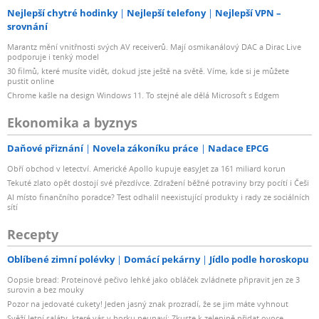
Nejlepší chytré hodinky
Nejlepší telefony
Nejlepší VPN –
srovnání
Marantz mění vnitřnosti svých AV receiverů. Mají osmikanálový DAC a Dirac Live
podporuje i tenký model
30 filmů, které musíte vidět, dokud jste ještě na světě. Víme, kde si je můžete
pustit online
Chrome kašle na design Windows 11. To stejné ale dělá Microsoft s Edgem
Ekonomika a byznys
Daňové přiznání
Novela zákoníku práce
Nadace EPCG
Obří obchod v letectví. Americké Apollo kupuje easyJet za 161 miliard korun
Tekuté zlato opět dostojí své přezdívce. Zdražení běžné potraviny brzy pocítí i Češi
AI místo finančního poradce? Test odhalil neexistující produkty i rady ze sociálních
sítí
Recepty
Oblíbené zimní polévky
Domácí pekárny
Jídlo podle horoskopu
Oopsie bread: Proteinové pečivo lehké jako obláček zvládnete připravit jen ze 3
surovin a bez mouky
Pozor na jedovaté cukety! Jeden jasný znak prozradí, že se jim máte vyhnout
Svěží letní saláty, které vás v horku neunaví: Zkuste k zelenině přidat ovoce,