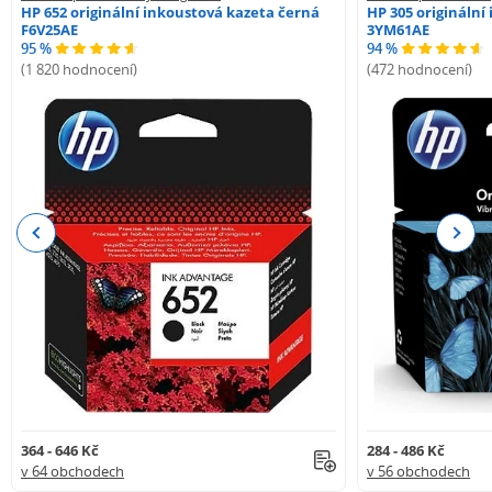
HP 652 originální inkoustová kazeta černá
HP 305 originální
F6V25AE
3YM61AE
95 %
94 %
(1 820 hodnocení)
(472 hodnocení)
Previous
Next
364 - 646 Kč
284 - 486 Kč
v 64 obchodech
v 56 obchodech