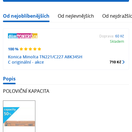
Od nejoblíbenějších
Od nejlevnějších
Od nejdražší
Doprava:
60 Kč
Skladem
100 %
Konica Minolta TN221/C227 A8K345H
C originální - akce
710 Kč
Popis
POLOVIČNÍ KAPACITA