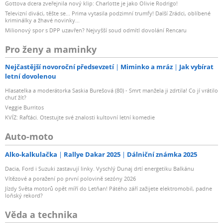
Gottova dcera zveřejnila nový klip: Charlotte je jako Olivie Rodrigo!
Televizní diváci, těšte se... Prima vytasila podzimní trumfy! Další Zrádci, oblíbené
kriminálky a žhavé novinky...
Milionový spor s DPP uzavřen? Nejvyšší soud odmítl dovolání Rencaru
Pro ženy a maminky
Nejčastější novoroční předsevzetí
Miminko a mráz
Jak vybírat
letní dovolenou
Hlasatelka a moderátorka Saskia Burešová (80) - Smrt manžela ji zdrtila! Co jí vrátilo
chuť žít?
Veggie Burritos
KVÍZ: Rafťáci. Otestujte své znalosti kultovní letní komedie
Auto-moto
Alko-kalkulačka
Rallye Dakar 2025
Dálniční známka 2025
Dacia, Ford i Suzuki zastavují linky. Vyschlý Dunaj drtí energetiku Balkánu
Vítězové a poražení po první polovině sezóny 2026
Jízdy Světa motorů opět míří do Letňan! Pátého září zažijete elektromobil, padne
loňský rekord?
Věda a technika